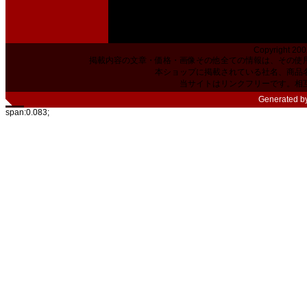
Copyright 200
掲載内容の文章・価格・画像その他全ての情報は、その使
本ショップに掲載されている社名、商品
当サイトはリンクフリーです。相
Generated b
span:0.083;