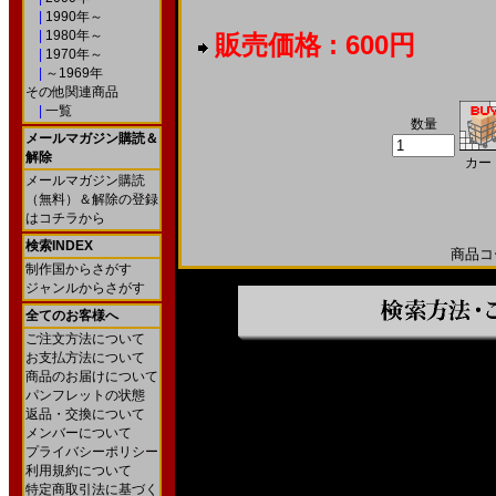
|
1990年～
|
1980年～
販売価格 : 600円
|
1970年～
|
～1969年
その他関連商品
|
一覧
数量
メールマガジン購読＆
解除
カー
メールマガジン購読
（無料）＆解除の登録
はコチラから
検索INDEX
商品コー
制作国からさがす
ジャンルからさがす
全てのお客様へ
ご注文方法について
お支払方法について
商品のお届けについて
パンフレットの状態
返品・交換について
メンバーについて
プライバシーポリシー
利用規約について
特定商取引法に基づく