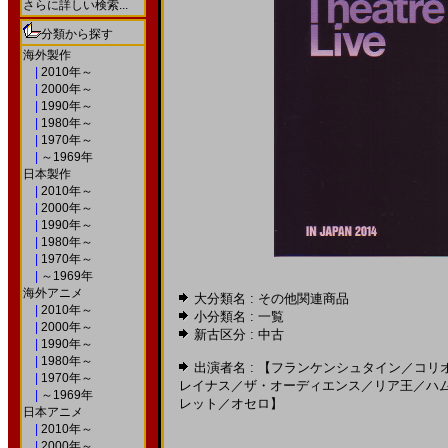
さらに詳しい検索...
分類から探す
海外製作
|
2010年～
|
2000年～
|
1990年～
|
1980年～
|
1970年～
|
～1969年
日本製作
|
2010年～
|
2000年～
|
1990年～
|
1980年～
|
1970年～
|
～1969年
海外アニメ
大分類名 : その他関連商品
|
2010年～
小分類名 :
一覧
|
2000年～
新古区分 : 中古
|
1990年～
|
1980年～
出演者名 :
【フランケンシュタイン
／
コリ
|
1970年～
レイナス
／
ザ・オーディエンス
／
リア王
／
ハ
|
～1969年
レット
／
オセロ】
日本アニメ
|
2010年～
|
2000年～