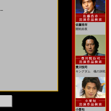
ー
佐藤浩市
開戦前夜
豊川悦司
キングダム 魂の決戦
小栗旬