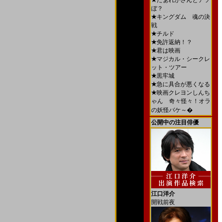
★
だぁれかさんとアソ
ぼ？
★
キングダム 魂の決
戦
★
チルド
★
免許返納！？
★
君は映画
★
マジカル・シークレ
ット・ツアー
★
黒牢城
★
急に具合が悪くなる
★
映画クレヨンしんち
ゃん 奇々怪々！オラ
の妖怪バケ～�
公開中の注目俳優
江口洋介
開戦前夜