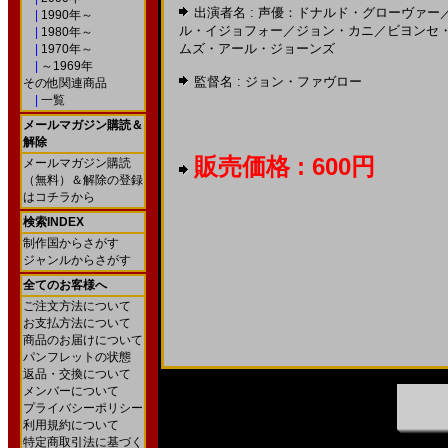
出演者名 :
声優：ドナルド・グローヴァー
|
1990年～
ル・イジョフォー
／
ジョン・カニ
／
ビヨンセ
|
1980年～
ムズ・アール・ジョーンズ
|
1970年～
|
～1969年
監督名 :
ジョン・ファヴロー
その他関連商品
|
一覧
メールマガジン購読＆
解除
販売価格 : 600円
メールマガジン購読
（無料）＆解除の登録
はコチラから
検索INDEX
制作国からさがす
ジャンルからさがす
全てのお客様へ
ご注文方法について
お支払方法について
商品のお届けについて
パンフレットの状態
返品・交換について
メンバーについて
プライバシーポリシー
利用規約について
特定商取引法に基づく