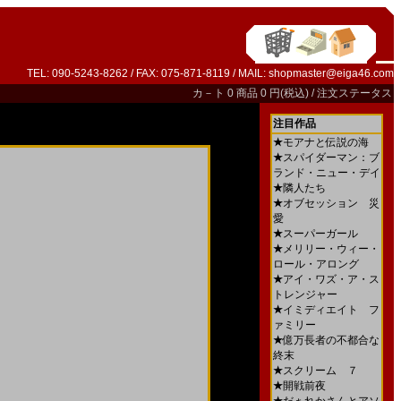
TEL: 090-5243-8262 / FAX: 075-871-8119 / MAIL:
shopmaster@eiga46.com
カ－ト
0 商品 0 円(税込) /
注文ステータス
注目作品
★
モアナと伝説の海
★
スパイダーマン：ブ
ランド・ニュー・デイ
★
隣人たち
★
オブセッション 災
愛
★
スーパーガール
★
メリリー・ウィー・
ロール・アロング
★
アイ・ワズ・ア・ス
トレンジャー
★
イミディエイト フ
ァミリー
★
億万長者の不都合な
終末
★
スクリーム ７
★
開戦前夜