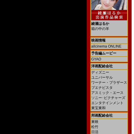
綾瀬はるか
箱の中の羊
映画情報
allcinema ONLINE
予告編ムービー
GYAO
洋画配給会社
ディズニー
ユニバーサル
ワーナー・ブラザース
ブエナビスタ
アスミック・エース
ソニー･ピクチャーズ
エンタテインメント
東宝東和
邦画配給会社
東映
松竹
日活