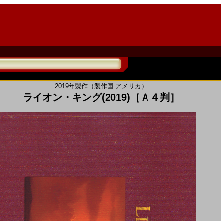
2019年製作（製作国 アメリカ）
ライオン・キング(2019)［Ａ４判］