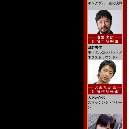
キングダム 魂の決戦
浅野忠信
モータルコンバット／
ネクストラウンド<
大沢たかお
スマッシング・マシー
ン