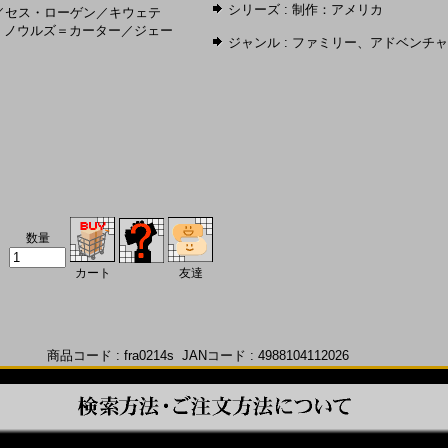
シリーズ :
制作：アメリカ
／
セス・ローゲン
／
キウェテ
・ノウルズ＝カーター
／
ジェー
ジャンル :
ファミリー
、
アドベンチャ
数量
カート
友達
商品コード : fra0214s JANコード : 4988104112026