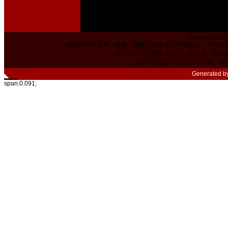
Copyright 200
掲載内容の文章・価格・画像その他全ての情報は、その使
本ショップに掲載されている社名、商品
当サイトはリンクフリーです。相
Generated b
span:0.091;