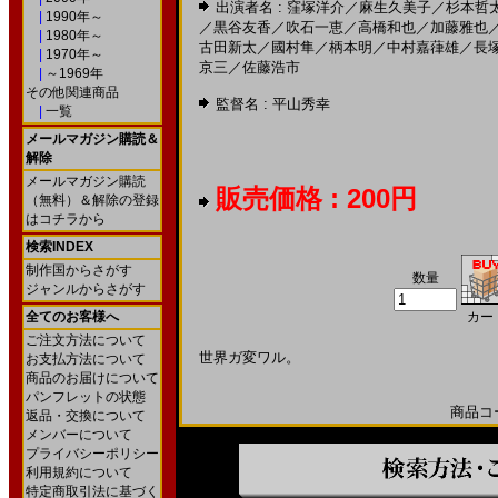
出演者名 :
窪塚洋介
／
麻生久美子
／
杉本哲
|
1990年～
／
黒谷友香
／
吹石一恵
／
高橋和也
／
加藤雅也
|
1980年～
古田新太
／
國村隼
／
柄本明
／
中村嘉葎雄
／
長
|
1970年～
京三
／
佐藤浩市
|
～1969年
その他関連商品
監督名 :
平山秀幸
|
一覧
メールマガジン購読＆
解除
メールマガジン購読
販売価格 : 200円
（無料）＆解除の登録
はコチラから
検索INDEX
制作国からさがす
数量
ジャンルからさがす
全てのお客様へ
カー
ご注文方法について
世界ガ変ワル。
お支払方法について
商品のお届けについて
パンフレットの状態
商品コード
返品・交換について
メンバーについて
プライバシーポリシー
利用規約について
特定商取引法に基づく