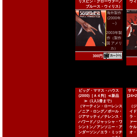
リスピン・グローヴァー／
ウィ
ブルース・ウィリス）
海外製作
(2000年
～)
2003年製
作（製作
国 アメリ
カ）
300円
ビッグ・ママス・ハウス
サマー
(2000)［Ａ４判］≪新品
[24
≫（1人1冊まで）
（マーティン・ローレンス
（ジ
／ニア・ロング／ポール・
イド
ジアマッティ／テレンス・
ラ・
ハワード／ジャッシャ・ワ
ァー
シントン／アンソニー・ア
ケル
ンダーソン／エラ・ミッチ
オ・