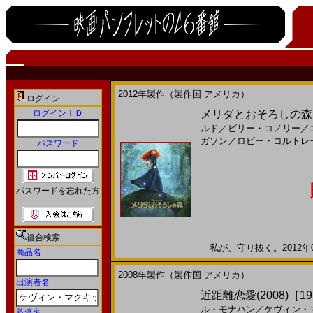
2012年製作（製作国 アメリカ）
ログイン
ログインＩＤ
メリダとおそろしの森(20
ルド
／
ビリー・コノリー
／
ガソン
／
ロビー・コルトレ
パスワード
パスワードを忘れた方
複合検索
私が、守り抜く。2012年0
商品名
2008年製作（製作国 アメリカ）
出演者名
近距離恋愛(2008)［19,
ル・モナハン
／
ケヴィン・
監督名