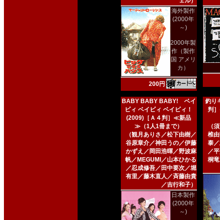
ェル）
海外製作
(2000年
～)
2000年製
作（製作
国 アメリ
カ）
200円
BABY BABY BABY! ベイ
釣りキ
ビィ ベイビィ ベイビィ！
判］
(2009)［Ａ４判］≪新品
≫（1人1冊まで）
（須
（観月ありさ／松下由樹／
椎由
谷原章介／神田うの／伊藤
泰／
かずえ／岡田浩暉／野波麻
／平
帆／MEGUMI／山本ひかる
桐竜
／忍成修吾／田中要次／堀
有里／藤木直人／斉藤由貴
／吉行和子）
日本製作
(2000年
～)