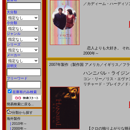
／
カディーム・ハーディソ
大分類
小分類
ジャンル
シリーズ
恋人よりも大好き。 それで
2000年～
メーカー
2007年製作（製作国 アメリカ／イギリス／フ
説明文
ハンニバル・ライジング
フリーワード
コン・リー
／
リス・エヴァ
リチャード・ブレイク
／
ド
在庫有のみ検索
簡易検索に戻る...
分類から探す
海外製作
|
2010年～
【クロの独りよがりな映画
|
2000年～