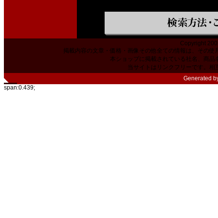
Copyright 200
掲載内容の文章・価格・画像その他全ての情報は、その使
本ショップに掲載されている社名、商品
当サイトはリンクフリーです。相
Generated b
span:0.439;