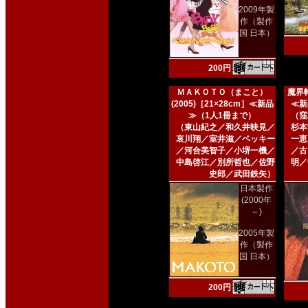
2009年製
作（製作
国 日本）
200円
ＭＡＫＯＴＯ（まこと）
魔界転
(2005)［21×28cm］≪新品
≪新
≫（1人1冊まで）
（窪
（東山紀之／和久井映見／
杉本
哀川翔／室井滋／ベッキー
一恵
／河合美智子／小堺一機／
／古
中島啓江／別所哲也／佐野
明／
史郎／武田鉄矢）
日本製作
(2000年
～)
2005年製
作（製作
国 日本）
200円