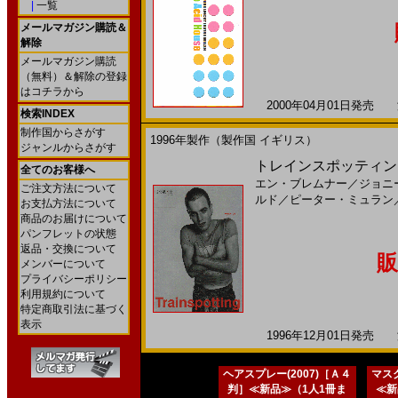
|
一覧
メールマガジン購読＆
解除
メールマガジン購読
（無料）＆解除の登録
はコチラから
2000年04月01日発売 海
検索INDEX
制作国からさがす
1996年製作（製作国 イギリス）
ジャンルからさがす
トレインスポッティング
全てのお客様へ
エン・ブレムナー
／
ジョニ
ご注文方法について
ルド
／
ピーター・ミュラン
お支払方法について
商品のお届けについて
パンフレットの状態
返品・交換について
販
メンバーについて
プライバシーポリシー
利用規約について
特定商取引法に基づく
表示
1996年12月01日発売 海
ヘアスプレー(2007)［Ａ４
マスク
判］≪新品≫（1人1冊ま
≪新