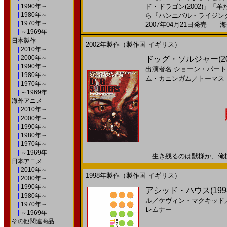
|
1990年～
ド・ドラゴン(2002)」「羊
|
1980年～
ら『ハンニバル・ライジング』
|
1970年～
2007年04月21日発売 海外
|
～1969年
日本製作
2002年製作（製作国 イギリス）
|
2010年～
|
2000年～
ドッグ・ソルジャー(2
|
1990年～
出演者名
ショーン・パート
|
1980年～
ム・カニンガム
／
トーマス
|
1970年～
|
～1969年
海外アニメ
|
2010年～
|
2000年～
|
1990年～
|
1980年～
|
1970年～
|
～1969年
生き残るのは獣様か、俺様か？
日本アニメ
|
2010年～
1998年製作（製作国 イギリス）
|
2000年～
|
1990年～
アシッド・ハウス(1998)
|
1980年～
ル
／
ケヴィン・マクキッド
|
1970年～
レムナー
|
～1969年
その他関連商品