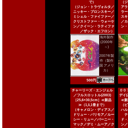
で）
（ジ
（ジョン・トラヴォルタ／
アラ
ニッキー・ブロンスキー／
ラー
ミシェル・ファイファー／
スキ
クリストファー・ウォーケ
／カ
ン／クイーン・ラティファ
ン・
／ザック・エフロン）
海外製作
(2000年
～)
2007年製
作（製作
国 アメリ
カ）
500円
チャーリーズ・エンジェル
００
／フルスロットル(2003)
デイ(2
［25,6×30,5cm］≪新品
≪新
≫（1人1冊まで）
（ピ
（キャメロン・ディアス／
ハル
ドリュー・バリモア／ルー
テ
シー・リュー／バーニー・
ド・
マック／デミ・ムーア／ク
ン／