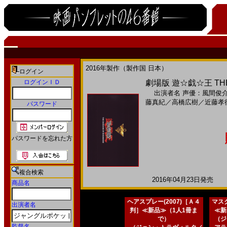
2016年製作（製作国 日本）
ログイン
ログインＩＤ
劇場版 遊☆戯☆王 THE 
出演者名
声優：風間俊
藤真紀
／
高橋広樹
／
近藤孝
パスワード
パスワードを忘れた方
複合検索
2016年04月23日発売 日
商品名
ヘアスプレー(2007)［Ａ４
マスク
出演者名
判］≪新品≫（1人1冊ま
≪新
で）
（ジ
監督名