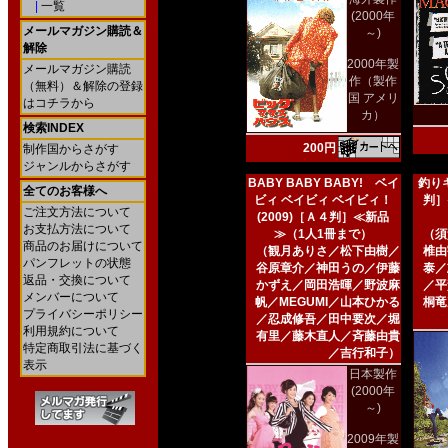
|
一覧
(2000年
メールマガジン購読＆
～)
解除
2000年製
メールマガジン購読
作（製作
（無料）＆解除の登録
国 アメリ
はコチラから
カ）
検索INDEX
200円
制作国からさがす
ジャンルからさがす
BABY BABY BABY! ベイ
釣りキ
全てのお客様へ
ビィ ベイビィ ベイビィ！
判］
ご注文方法について
(2009)［Ａ４判］≪新品
お支払方法について
≫（1人1冊まで）
（須
商品のお届けについて
（観月ありさ／松下由樹／
椎由
パンフレットの状態
谷原章介／神田うの／伊藤
泰／
返品・交換について
かずえ／岡田浩暉／野波麻
／平
メンバーについて
帆／MEGUMI／山本ひかる
桐竜
プライバシーポリシー
／忍成修吾／田中要次／堀
利用規約について
有里／藤木直人／斉藤由貴
特定商取引法に基づく
／吉行和子）
表示
日本製作
(2000年
～)
2009年製