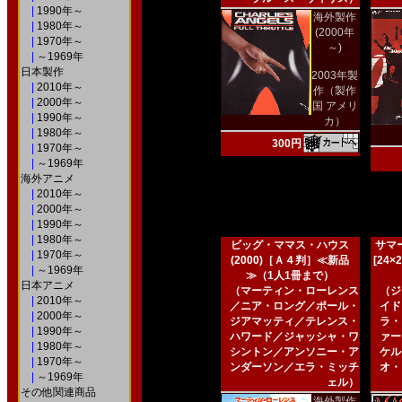
|
1990年～
海外製作
|
1980年～
(2000年
|
1970年～
～)
|
～1969年
日本製作
2003年製
|
2010年～
作（製作
|
2000年～
国 アメリ
|
1990年～
カ）
|
1980年～
300円
|
1970年～
|
～1969年
海外アニメ
|
2010年～
|
2000年～
|
1990年～
|
1980年～
ビッグ・ママス・ハウス
サマー
|
1970年～
(2000)［Ａ４判］≪新品
[24
|
～1969年
≫（1人1冊まで）
日本アニメ
（マーティン・ローレンス
（ジ
|
2010年～
／ニア・ロング／ポール・
イド
|
2000年～
ジアマッティ／テレンス・
ラ・
|
1990年～
ハワード／ジャッシャ・ワ
ァー
|
1980年～
シントン／アンソニー・ア
ケル
|
1970年～
ンダーソン／エラ・ミッチ
オ・
|
～1969年
ェル）
その他関連商品
海外製作