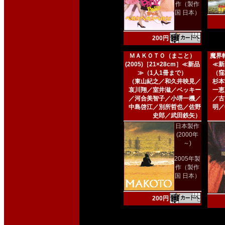
作（製作
国 日本）
200円
ＭＡＫＯＴＯ（まこと）
魔界転
(2005)［21×28cm］≪新品
≪新
≫（1人1冊まで）
（窪
（東山紀之／和久井映見／
杉本
哀川翔／室井滋／ベッキー
一恵
／河合美智子／小堺一機／
／古
中島啓江／別所哲也／佐野
明／
史郎／武田鉄矢）
日本製作
(2000年
～)
2005年製
作（製作
国 日本）
200円