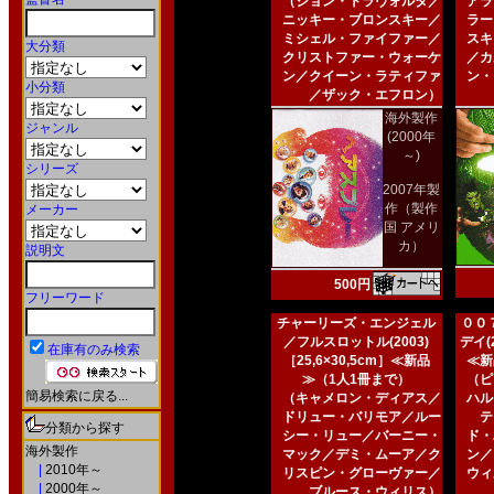
（ジョン・トラヴォルタ／
アラ
ニッキー・ブロンスキー／
ラー
ミシェル・ファイファー／
スキ
大分類
クリストファー・ウォーケ
／カ
ン／クイーン・ラティファ
ン・
小分類
／ザック・エフロン）
海外製作
ジャンル
(2000年
～)
シリーズ
2007年製
作（製作
メーカー
国 アメリ
カ）
説明文
500円
フリーワード
チャーリーズ・エンジェル
００
／フルスロットル(2003)
デイ(2
在庫有のみ検索
［25,6×30,5cm］≪新品
≪新
≫（1人1冊まで）
（ピ
簡易検索に戻る...
（キャメロン・ディアス／
ハル
ドリュー・バリモア／ルー
テ
分類から探す
シー・リュー／バーニー・
ド・
海外製作
マック／デミ・ムーア／ク
ン／
|
2010年～
リスピン・グローヴァー／
ウィ
|
2000年～
ブルース・ウィリス）