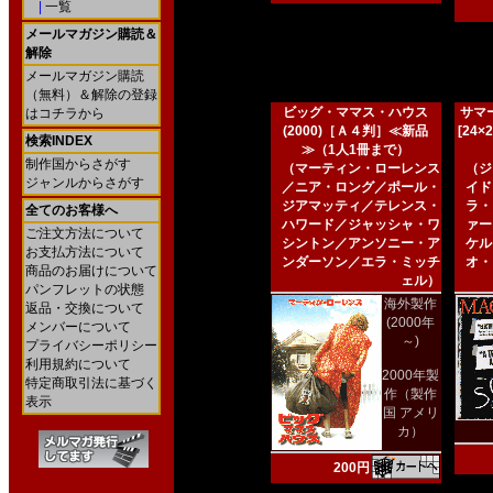
|
一覧
メールマガジン購読＆
解除
メールマガジン購読
（無料）＆解除の登録
ビッグ・ママス・ハウス
サマー
はコチラから
(2000)［Ａ４判］≪新品
[24
検索INDEX
≫（1人1冊まで）
制作国からさがす
（マーティン・ローレンス
（ジ
ジャンルからさがす
／ニア・ロング／ポール・
イド
ジアマッティ／テレンス・
ラ・
全てのお客様へ
ハワード／ジャッシャ・ワ
ァー
ご注文方法について
シントン／アンソニー・ア
ケル
お支払方法について
ンダーソン／エラ・ミッチ
オ・
商品のお届けについて
ェル）
パンフレットの状態
海外製作
返品・交換について
(2000年
メンバーについて
～)
プライバシーポリシー
利用規約について
2000年製
特定商取引法に基づく
作（製作
表示
国 アメリ
カ）
200円