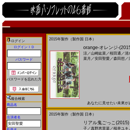
2015年製作（製作国 日本）
ログイン
ログインＩＤ
orange-オレンジ-(201
涼
／
山崎紘菜
／
桜田通
／
清
菜月
／
安田聖愛
／
森田想
／
パスワード
パスワードを忘れた方
複合検索
あなたに見せたい未來がある2
商品名
2015年製作（製作国 日本）
出演者名
リアル鬼ごっこ(2015)［
子
／
真野恵里菜
／
桜井ユキ
監督名