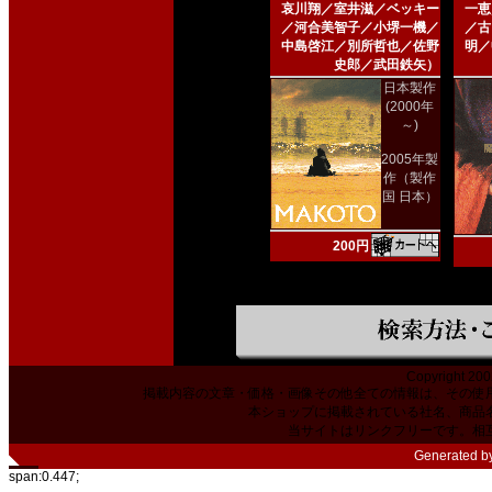
哀川翔／室井滋／ベッキー
一恵
／河合美智子／小堺一機／
／古
中島啓江／別所哲也／佐野
明／
史郎／武田鉄矢）
日本製作
(2000年
～)
2005年製
作（製作
国 日本）
200円
Copyright 200
掲載内容の文章・価格・画像その他全ての情報は、その使
本ショップに掲載されている社名、商品
当サイトはリンクフリーです。相
Generated b
span:0.447;