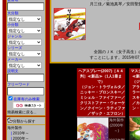
月三佳
／
菊池真琴
／
安田聖
大分類
小分類
ジャンル
シリーズ
全国のＪＫ（女子高生）の
すことにします。2015年07
メーカー
説明文
ヘアスプレー(2007)［Ａ４
マスク
判］≪新品≫（1人1冊ま
≪新
で）
（ジ
フリーワード
（ジョン・トラヴォルタ／
アラ
ニッキー・ブロンスキー／
ラー
ミシェル・ファイファー／
スキ
在庫有のみ検索
クリストファー・ウォーケ
／カ
ン／クイーン・ラティファ
ン・
簡易検索に戻る...
／ザック・エフロン）
海外製作
分類から探す
(2000年
海外製作
～)
|
2010年～
|
2000年～