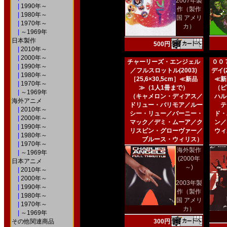
2007年製
|
1990年～
作（製作
|
1980年～
国 アメリ
|
1970年～
カ）
|
～1969年
日本製作
500円
|
2010年～
|
2000年～
チャーリーズ・エンジェル
００
|
1990年～
／フルスロットル(2003)
デイ(2
|
1980年～
［25,6×30,5cm］≪新品
≪新
|
1970年～
≫（1人1冊まで）
（ピ
|
～1969年
（キャメロン・ディアス／
ハル
海外アニメ
ドリュー・バリモア／ルー
テ
|
2010年～
シー・リュー／バーニー・
ド・
|
2000年～
マック／デミ・ムーア／ク
ン／
|
1990年～
リスピン・グローヴァー／
ウィ
|
1980年～
ブルース・ウィリス）
|
1970年～
海外製作
|
～1969年
(2000年
日本アニメ
～)
|
2010年～
|
2000年～
2003年製
|
1990年～
作（製作
|
1980年～
国 アメリ
|
1970年～
カ）
|
～1969年
その他関連商品
300円