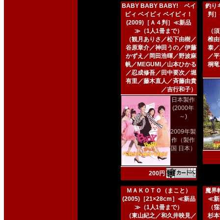
BABY BABY BABY! ベイ
釣りキ
ビィ ベイビィ ベイビィ！
判］
(2009)［Ａ４判］≪新品
≫（1人1冊まで）
（須
（観月ありさ／松下由樹／
椎由
谷原章介／神田うの／伊藤
泰／
かずえ／岡田浩暉／野波麻
／平
帆／MEGUMI／山本ひかる
桐竜
／忍成修吾／田中要次／堀
有里／藤木直人／斉藤由貴
／吉行和子）
日本製作
(2000年
～)
2009年製
作（製作
国 日本）
200円
ＭＡＫＯＴＯ（まこと）
魔界転
(2005)［21×28cm］≪新品
≪新
≫（1人1冊まで）
（窪
（東山紀之／和久井映見／
杉本