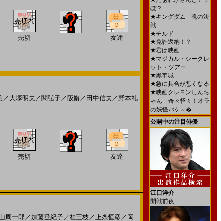
★
だぁれかさんとアソ
ぼ？
★
キングダム 魂の決
戦
★
チルド
売切
友達
★
免許返納！？
★
君は映画
★
マジカル・シークレ
ット・ツアー
★
黒牢城
★
急に具合が悪くなる
★
映画クレヨンしんち
美
／
大塚明夫
／
関弘子
／
阪脩
／
田中信夫
／
野本礼
ゃん 奇々怪々！オラ
の妖怪バケ～�
公開中の注目俳優
売切
友達
江口洋介
開戦前夜
山周一郎
／
加藤登紀子
／
桂三枝
／
上条恒彦
／
岡