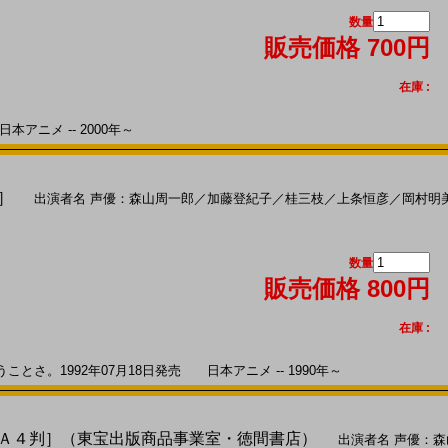
数量
販売価格 700円
在庫 :
本アニメ -- 2000年～
判］
出演者名
声優：森山周一郎
／
加藤登紀子
／
桂三枝
／
上条恒彦
／
岡村明
数量
販売価格 800円
在庫 :
さ。1992年07月18日発売 日本アニメ -- 1990年～
】［Ａ４判］（東宝出版商品事業室・徳間書店）
出演者名
声優：森