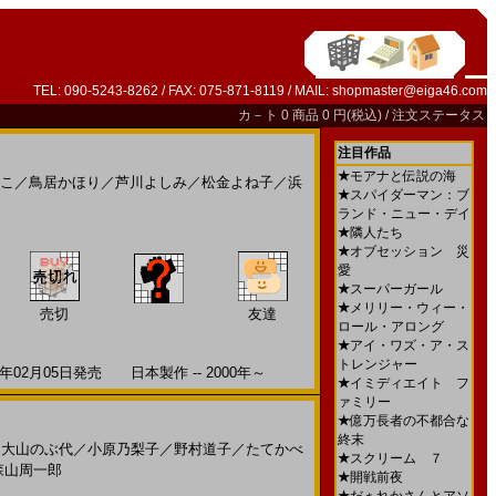
TEL: 090-5243-8262 / FAX: 075-871-8119 / MAIL:
shopmaster@eiga46.com
カ－ト
0 商品 0 円(税込) /
注文ステータス
注目作品
★
モアナと伝説の海
こ
／
鳥居かほり
／
芦川よしみ
／
松金よね子
／
浜
★
スパイダーマン：ブ
ランド・ニュー・デイ
★
隣人たち
★
オブセッション 災
愛
★
スーパーガール
★
メリリー・ウィー・
売切
友達
ロール・アロング
★
アイ・ワズ・ア・ス
トレンジャー
月05日発売 日本製作 -- 2000年～
★
イミディエイト フ
ァミリー
★
億万長者の不都合な
終末
：大山のぶ代
／
小原乃梨子
／
野村道子
／
たてかべ
★
スクリーム ７
森山周一郎
★
開戦前夜