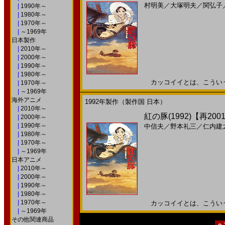
村明美
／
大塚明夫
／
関弘子
|
1990年～
|
1980年～
|
1970年～
|
～1969年
日本製作
|
2010年～
|
2000年～
|
1990年～
|
1980年～
カッコイイとは、こういうこと
|
1970年～
|
～1969年
海外アニメ
1992年製作（製作国 日本）
|
2010年～
紅の豚(1992)【再20
|
2000年～
|
1990年～
中信夫
／
野本礼三
／
仁内建
|
1980年～
|
1970年～
|
～1969年
日本アニメ
|
2010年～
|
2000年～
|
1990年～
|
1980年～
|
1970年～
カッコイイとは、こういうこと
|
～1969年
その他関連商品