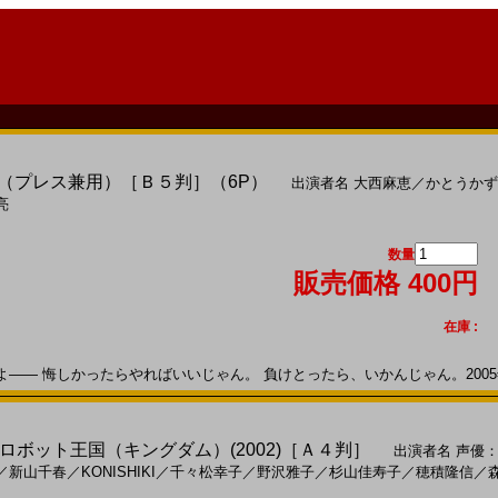
4)（プレス兼用）［Ｂ５判］（6P）
出演者名
大西麻恵
／
かとうかず
亮
数量
販売価格 400円
在庫 :
― 悔しかったらやればいいじゃん。 負けとったら、いかんじゃん。2005年02
ボット王国（キングダム）(2002)［Ａ４判］
出演者名
声優
／
新山千春
／
KONISHIKI
／
千々松幸子
／
野沢雅子
／
杉山佳寿子
／
穂積隆信
／