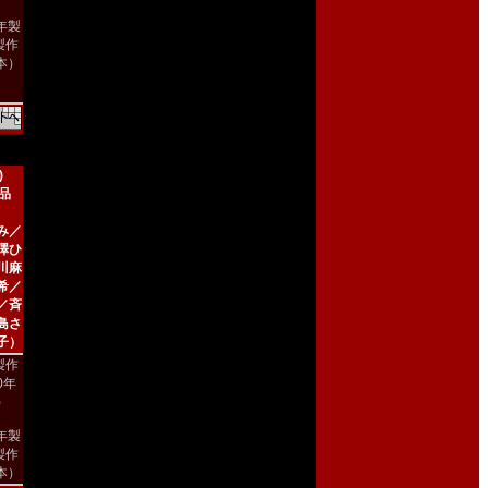
8年製
製作
本）
)
新品
み／
澤ひ
川麻
希／
／斉
島さ
子）
製作
00年
)
2年製
製作
本）