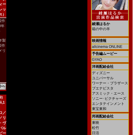
ィー
レッ
ス）
製作
綾瀬はるか
00年
箱の中の羊
)
2年製
映画情報
製作
allcinema ONLINE
メリ
予告編ムービー
）
GYAO
洋画配給会社
ディズニー
ユニバーサル
ワーナー・ブラザース
ブエナビスタ
アスミック・エース
)
ソニー･ピクチャーズ
人1
エンタテインメント
東宝東和
ロ／
邦画配給会社
／リ
東映
・ヴ
松竹
パル
日活
ビー