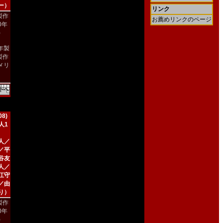
ー）
リンク
製作
お薦めリンクのページ
90年
)
9年製
製作
メリ
）
8)
人1
人／
／平
谷友
人／
江守
／由
り）
製作
00年
)