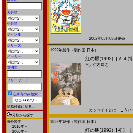
大分類
小分類
ジャンル
2002年03月09日発売 日
シリーズ
1992年製作（製作国 日本）
メーカー
紅の豚(1992)［Ａ４
三
／
仁内建之
説明文
フリーワード
在庫有のみ検索
簡易検索に戻る...
カッコイイとは、こういうこと
分類から探す
海外製作
1992年製作（製作国 日本）
|
2010年～
紅の豚(1992)【初
|
2000年～