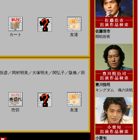
佐藤浩市
カート
友達
開戦前夜
恒彦
／
岡村明美
／
大塚明夫
／
関弘子
／
阪脩
／
田
豊川悦司
キングダム 魂の決戦
売切
友達
小栗旬