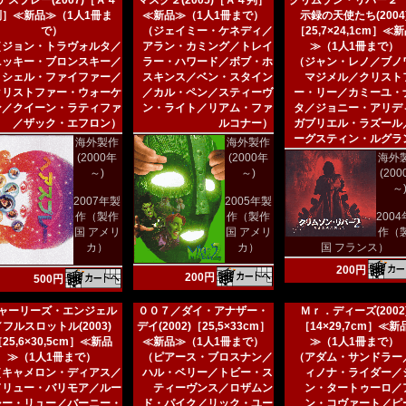
アスプレー(2007)［Ａ４
マスク２(2005)［Ａ４判］
クリムゾン・リバー２
判］≪新品≫（1人1冊ま
≪新品≫（1人1冊まで）
示録の天使たち(2004
で）
（ジェイミー・ケネディ／
［25,7×24,1cm］≪
（ジョン・トラヴォルタ／
アラン・カミング／トレイ
≫（1人1冊まで）
ニッキー・ブロンスキー／
ラー・ハワード／ボブ・ホ
（ジャン・レノ／ブノ
ミシェル・ファイファー／
スキンス／ベン・スタイン
マジメル／クリスト
クリストファー・ウォーケ
／カル・ペン／スティーヴ
ー・リー／カミーユ・
ン／クイーン・ラティファ
ン・ライト／リアム・ファ
タ／ジョニー・アリデ
／ザック・エフロン）
ルコナー）
ガブリエル・ラズール
ーグスティン・ルグラ
海外製作
海外製作
(2000年
(2000年
海外
～)
～)
(20
～
2007年製
2005年製
作（製作
作（製作
200
国 アメリ
国 アメリ
作（
カ）
カ）
国 フランス）
200円
200円
500円
ャーリーズ・エンジェル
００７／ダイ・アナザー・
Ｍｒ．ディーズ(2002
／フルスロットル(2003)
デイ(2002)［25,5×33cm］
［14×29,7cm］≪新
25,6×30,5cm］≪新品
≪新品≫（1人1冊まで）
≫（1人1冊まで）
≫（1人1冊まで）
（ピアース・ブロスナン／
（アダム・サンドラー
（キャメロン・ディアス／
ハル・ベリー／トビー・ス
ィノナ・ライダー／
ドリュー・バリモア／ルー
ティーヴンス／ロザムン
ン・タートゥーロ／
シー・リュー／バーニー・
ド・パイク／リック・ユー
ン・コヴァート／ピ