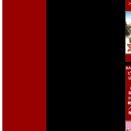
BA
ビ
帆