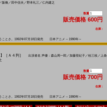
／
阪脩
／
田中信夫
／
野本礼三
／
仁内建之
数量
販売価格 600円
在庫 :
さ。1992年07月18日発売 日本アニメ -- 1990年～
01】［Ａ４判］
出演者名
声優：森山周一郎
／
加藤登紀子
／
桂三枝
／
上条
之
数量
販売価格 700円
在庫 :
さ。1992年07月18日発売 日本アニメ -- 1990年～