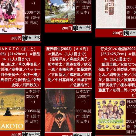
2009年製
～)
作（製作
200
2009年製
国 日本）
作（
作（製作
国 日
国 日本）
200円
200円
200円
ＭＡＫＯＴＯ（まこと）
魔界転生(2003)［Ａ４判］
仔犬ダンの物語(2002
005)［21×28cm］≪新品
≪新品≫（1人1冊まで）
［25,7×25,7cm］≪
≫（1人1冊まで）
（窪塚洋介／麻生久美子／
≫（1人1冊まで）
（東山紀之／和久井映見／
杉本哲太／黒谷友香／吹石
（飯田圭織／安倍なつ
哀川翔／室井滋／ベッキー
一恵／高橋和也／加藤雅也
保田圭／石川梨華／吉
／河合美智子／小堺一機／
／古田新太／國村隼／柄本
とみ／紺野あさ美／小
中島啓江／別所哲也／佐野
明／中村嘉葎雄／長塚京三
琴／新垣里沙／後藤真
史郎／武田鉄矢）
／佐藤浩市）
原田美枝子／榎木孝明
藤慶子／杉田二郎／大
日本製作
日本製作
と
(2000年
(2000年
～)
～)
日本
(20
2005年製
2003年製
～
作（製作
作（製作
国 日本）
国 日本）
200
作（
国 日
200円