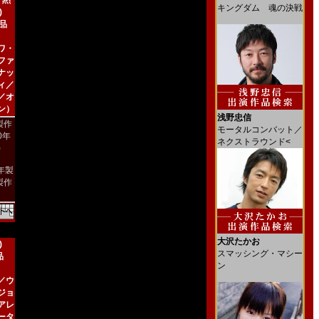
 黙
キングダム 魂の決戦
)
新品
ワ・
ファ
ナッ
ィ／
／オ
ン）
浅野忠信
製作
モータルコンバット／
00年
ネクストラウンド<
)
4年製
製作
大沢たかお
)
スマッシング・マシー
品
ン
／ウ
ジョ
アレ
ータ