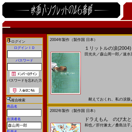
2004年製作（製作国 日本）
ログイン
ログインＩＤ
１リットルの涙(200
田光夫
／
森山周一郎
／
速水
パスワード
パスワードを忘れた方
耐えておくれ、私の涙腺よ―
複合検索
商品名
2002年製作（製作国 日本）
ドラえもん のび太とロ
出演者名
和也
／
肝付兼太
／
桑島法子
監督名