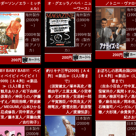
ンダーソン／エラ・ミッチ
オ・グエッラ／ベベ・ニュ
／トニー・ヴァロ
ェル）
ーワース）
海外
海外製作
海外製作
(19
(2000年
(1990年
～
～)
～)
199
2000年製
1999年製
作（
作（製作
作（製作
国 ア
国 アメリ
国 アメリ
カ
カ）
カ）
200円
200円
200円
BY BABY BABY! ベイ
釣りキチ三平(2009)［Ａ４
まぼろしの邪馬台国(200
ィ ベイビィ ベイビィ！
判］≪新品≫（1人1冊ま
［Ａ４判］≪新品≫（1
(2009)［Ａ４判］≪新品
で）
冊まで）
≫（1人1冊まで）
（須賀健太／塚本高史／香
（吉永小百合／竹中直
（観月ありさ／松下由樹／
椎由宇／土屋太鳳／小宮孝
窪塚洋介／風間トオル
谷原章介／神田うの／伊藤
泰／志村東吾／安居剣一郎
田満／柳原可奈子／黒
かずえ／岡田浩暉／野波麻
／平賀雅臣／中西良太／片
香／麻生祐未／岡本信
／MEGUMI／山本ひかる
桐竜次／螢雪次朗／萩原聖
石橋蓮司／ベンガル／
／忍成修吾／田中要次／堀
人／渡瀬恒彦）
徹／大杉漣／余貴美子
有里／藤木直人／斉藤由貴
紀さお
日本製作
／吉行和子）
(2000年
日本
日本製作
～)
(20
(2000年
～