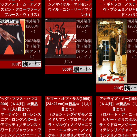
マック／デミ・ムーア／ク
ン／マイケル・マドセン／
ー・ギャラガー／ステ
リスピン・グローヴァー／
ウィル・ユン・リー／マド
ヴ・ブシェミ／ジャ
ブルース・ウィリス）
ンナ）
ド・ハリ
海外製作
海外製作
海外
(2000年
(2000年
(20
～)
～)
～
2003年製
2002年製
200
作（製作
作（製作
作（
国 アメリ
国 アメリ
国 ア
カ）
カ／イギ
カ
リス）
300円
500円
200円
ビッグ・ママス・ハウス
サマー・オブ・サム(1999)
アナライズ・ミー(1999
(2000)［Ａ４判］≪新品
[24×21cm]≪新品≫（1人1
［Ａ４判］≪新品≫（1
≫（1人1冊まで）
冊まで）
冊まで）
（マーティン・ローレンス
（ジョン・レグイザモ／エ
（ロバート・デ・ニー
／ニア・ロング／ポール・
イドリアン・ブロディ／ミ
ビリー・クリスタル
ジアマッティ／テレンス・
ラ・ソルヴィノ／ジェニフ
サ・クドロー／ジョー
ハワード／ジャッシャ・ワ
ァー・エスポジート／マイ
ィテレッリ／チャズ・
シントン／アンソニー・ア
ケル・リスポリ／サヴェリ
ミンテリ／カイル・サ