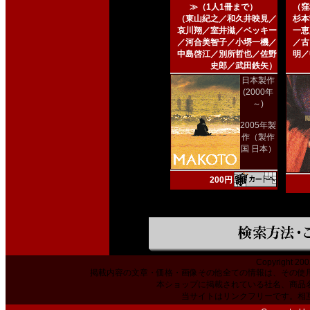
≫（1人1冊まで）
（窪
（東山紀之／和久井映見／
杉本
哀川翔／室井滋／ベッキー
一恵
／河合美智子／小堺一機／
／古
中島啓江／別所哲也／佐野
明／
史郎／武田鉄矢）
日本製作
(2000年
～)
2005年製
作（製作
国 日本）
200円
Copyright 200
掲載内容の文章・価格・画像その他全ての情報は、その使
本ショップに掲載されている社名、商品
当サイトはリンクフリーです。相