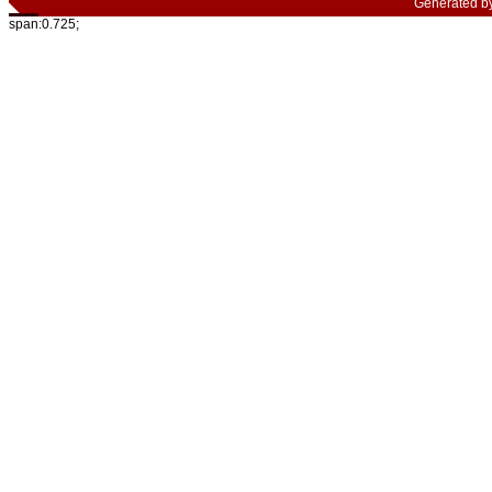
Generated b
span:0.725;