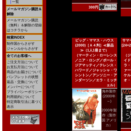
カ）
|
一覧
300円
メールマガジン購読＆
解除
メールマガジン購読
（無料）＆解除の登録
はコチラから
検索INDEX
ビッグ・ママス・ハウス
サマー
制作国からさがす
(2000)［Ａ４判］≪新品
[24
ジャンルからさがす
≫（1人1冊まで）
（マーティン・ローレンス
（ジ
全てのお客様へ
／ニア・ロング／ポール・
イド
ご注文方法について
ジアマッティ／テレンス・
ラ・
お支払方法について
ハワード／ジャッシャ・ワ
ァー
商品のお届けについて
シントン／アンソニー・ア
ケル
パンフレットの状態
ンダーソン／エラ・ミッチ
オ・
返品・交換について
ェル）
メンバーについて
海外製作
プライバシーポリシー
(2000年
利用規約について
～)
特定商取引法に基づく
表示
2000年製
作（製作
国 アメリ
カ）