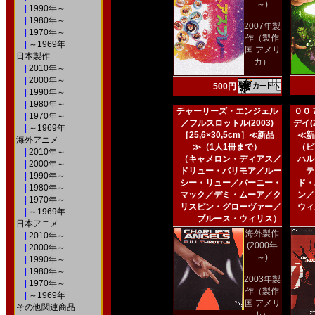
～)
|
1990年～
|
1980年～
2007年製
|
1970年～
作（製作
|
～1969年
国 アメリ
日本製作
カ）
|
2010年～
|
2000年～
500円
|
1990年～
|
1980年～
チャーリーズ・エンジェル
００
|
1970年～
／フルスロットル(2003)
デイ(2
|
～1969年
［25,6×30,5cm］≪新品
≪新
海外アニメ
≫（1人1冊まで）
（ピ
|
2010年～
（キャメロン・ディアス／
ハル
|
2000年～
ドリュー・バリモア／ルー
テ
|
1990年～
シー・リュー／バーニー・
ド・
|
1980年～
マック／デミ・ムーア／ク
ン／
|
1970年～
リスピン・グローヴァー／
ウィ
|
～1969年
ブルース・ウィリス）
日本アニメ
海外製作
|
2010年～
(2000年
|
2000年～
～)
|
1990年～
|
1980年～
2003年製
|
1970年～
作（製作
|
～1969年
国 アメリ
その他関連商品