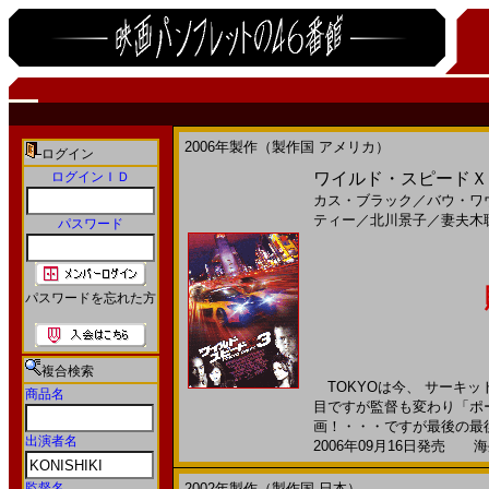
2006年製作（製作国 アメリカ）
ログイン
ログインＩＤ
ワイルド・スピードＸ３ T
カス・ブラック
／
バウ・ワ
ティー
／
北川景子
／
妻夫木
パスワード
パスワードを忘れた方
複合検索
TOKYOは今、 サーキッ
商品名
目ですが監督も変わり「ポ
画！・・・ですが最後の最後
出演者名
2006年09月16日発売 海外
監督名
2002年製作（製作国 日本）