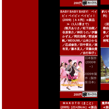
200円
BABY BABY BABY! ベイ
釣りキ
ビィ ベイビィ ベイビィ！
判］
(2009)［Ａ４判］≪新品
≫（1人1冊まで）
（須
（観月ありさ／松下由樹／
椎由
谷原章介／神田うの／伊藤
泰／
かずえ／岡田浩暉／野波麻
／平
帆／MEGUMI／山本ひかる
桐竜
／忍成修吾／田中要次／堀
有里／藤木直人／斉藤由貴
／吉行和子）
日本製作
(2000年
～)
2009年製
作（製作
国 日本）
200円
ＭＡＫＯＴＯ（まこと）
魔界転
(2005)［21×28cm］≪新品
≪新