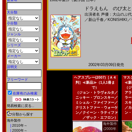
ドラえもん のび太とロ
大分類
出演者名
声優：大山のぶ代
／
新山千春
／
KONISHIKI
／
小分類
ジャンル
シリーズ
メーカー
2002年03月09日発売 日
説明文
ヘアスプレー(2007)［Ａ４
マスク
フリーワード
判］≪新品≫（1人1冊ま
≪新
で）
（ジ
（ジョン・トラヴォルタ／
アラ
在庫有のみ検索
ニッキー・ブロンスキー／
ラー
ミシェル・ファイファー／
スキ
簡易検索に戻る...
クリストファー・ウォーケ
／カ
ン／クイーン・ラティファ
ン・
分類から探す
／ザック・エフロン）
海外製作
海外製作
|
2010年～
(2000年
|
2000年～