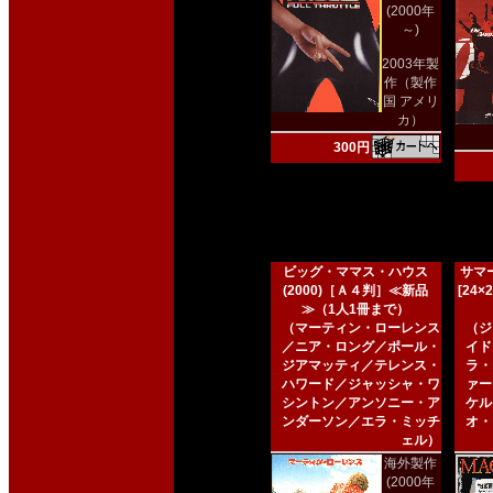
(2000年
～)
2003年製
作（製作
国 アメリ
カ）
300円
ビッグ・ママス・ハウス
サマー
(2000)［Ａ４判］≪新品
[24
≫（1人1冊まで）
（マーティン・ローレンス
（ジ
／ニア・ロング／ポール・
イド
ジアマッティ／テレンス・
ラ・
ハワード／ジャッシャ・ワ
ァー
シントン／アンソニー・ア
ケル
ンダーソン／エラ・ミッチ
オ・
ェル）
海外製作
(2000年