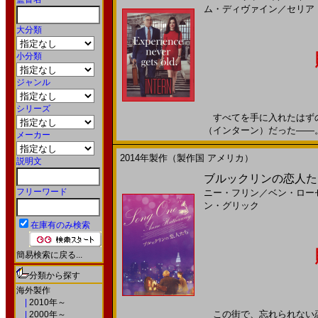
ム・ディヴァイン
／
セリア
大分類
小分類
ジャンル
シリーズ
すべてを手に入れたはずの
（インターン）だった――。20
メーカー
2014年製作（製作国 アメリカ）
説明文
ブルックリンの恋人たち
フリーワード
ニー・フリン
／
ベン・ロー
ン・グリック
在庫有のみ検索
簡易検索に戻る...
分類から探す
海外製作
|
2010年～
この街で、忘れられない恋をし
|
2000年～