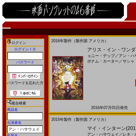
2016年製作（製作国 アメリカ）
ログイン
ログインＩＤ
アリス・イン・ワンダー
ョニー・デップ
／
アン・ハ
ボナム・カーター
／
サシャ
パスワード
パスワードを忘れた方
複合検索
2016年07月01日発売 海
商品名
2015年製作（製作国 アメリカ）
出演者名
マイ・インターン(2015)
アン・ハサウェイ
／
レネ・
監督名