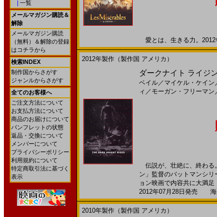
|
一覧
メールマガジン購読＆
解除
メールマガジン購読
愛とは、生きる力。2012年
（無料）＆解除の登録
はコチラから
2012年製作（製作国 アメリカ）
検索INDEX
制作国からさがす
ダークナイト ライジング(2
ジャンルからさがす
ベイル
／
マイケル・ケイン
ィ
／
モーガン・フリーマン
全てのお客様へ
ご注文方法について
お支払方法について
商品のお届けについて
パンフレットの状態
返品・交換について
メンバーについて
プライバシーポリシー
利用規約について
伝説が、壮絶に、終わる。
特定商取引法に基づく
ン」監督のバットマンシリ
表示
ョン映画で内容共に大満足！！
2012年07月28日発売 海外
2010年製作（製作国 アメリカ）