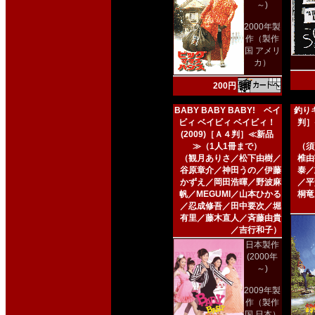
～)
2000年製
作（製作
国 アメリ
カ）
200円
BABY BABY BABY! ベイ
釣りキ
ビィ ベイビィ ベイビィ！
判］
(2009)［Ａ４判］≪新品
≫（1人1冊まで）
（須
（観月ありさ／松下由樹／
椎由
谷原章介／神田うの／伊藤
泰／
かずえ／岡田浩暉／野波麻
／平
帆／MEGUMI／山本ひかる
桐竜
／忍成修吾／田中要次／堀
有里／藤木直人／斉藤由貴
／吉行和子）
日本製作
(2000年
～)
2009年製
作（製作
国 日本）