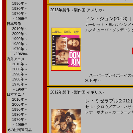
|
1990年～
|
1980年～
2013年製作（製作国 アメリカ）
|
1970年～
ドン・ジョン(2013)
|
～1969年
日本製作
カーレット・ヨハンソン
／
|
2010年～
ム
／
キューバ・グッディン
|
2000年～
|
1990年～
|
1980年～
|
1970年～
|
～1969年
海外アニメ
|
2010年～
|
2000年～
|
1990年～
スーパープレイボーイのジョ
|
1980年～
2010年～
|
1970年～
|
～1969年
2012年製作（製作国 イギリス）
日本アニメ
|
2010年～
レ・ミゼラブル(2012)［
|
2000年～
セル・クロウ
／
アン・ハサ
|
1990年～
レナ・ボナム＝カーター
／
|
1980年～
|
1970年～
|
～1969年
その他関連商品