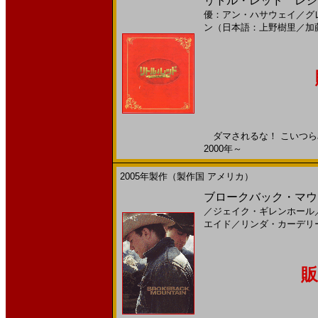
リトル・レッド レシピ泥棒
優：アン・ハサウェイ
／
グ
ン（日本語：上野樹里
／
加
ダマされるな！ こいつらみん
2000年～
2005年製作（製作国 アメリカ）
ブロークバック・マウン
／
ジェイク・ギレンホール
エイド
／
リンダ・カーデリ
販