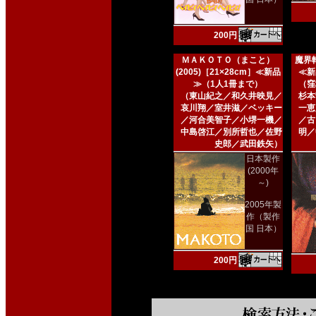
200円
ＭＡＫＯＴＯ（まこと）
魔界転
(2005)［21×28cm］≪新品
≪新
≫（1人1冊まで）
（窪
（東山紀之／和久井映見／
杉本
哀川翔／室井滋／ベッキー
一恵
／河合美智子／小堺一機／
／古
中島啓江／別所哲也／佐野
明／
史郎／武田鉄矢）
日本製作
(2000年
～)
2005年製
作（製作
国 日本）
200円