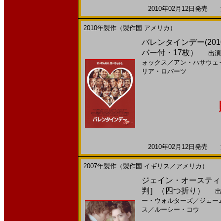
2010年02月12日発売 海
2010年製作（製作国 アメリカ）
バレンタインデー(201
バー付・17枚）
出演
ォックス
／
アン・ハサウェ
リア・ロバーツ
2010年02月12日発売 海
2007年製作（製作国 イギリス／アメリカ）
ジェイン・オースティン
判］（四つ折り）
出
ー・ウォルターズ
／
ジェー
ス
／
ルーシー・コウ