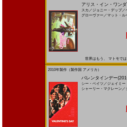
アリス・イン・ワンダー
スカ
／
ジョニー・デップ
／
グローヴァー
／
マット・ル
世界はもう、 マトモではいら
2010年製作（製作国 アメリカ）
バレンタインデー(2010)
シー・ベイツ
／
ジェイミー
シャーリー・マクレーン
／