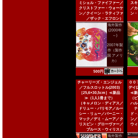
ミシェル・ファイファー／
スキ
クリストファー・ウォーケ
／カ
ン／クイーン・ラティファ
ン・
／ザック・エフロン）
海外製作
(2000年
～)
2007年製
作（製作
国 アメリ
カ）
500円
チャーリーズ・エンジェル
００
／フルスロットル(2003)
デイ(2
［25,6×30,5cm］≪新品
≪新
≫（1人1冊まで）
（ピ
（キャメロン・ディアス／
ハル
ドリュー・バリモア／ルー
テ
シー・リュー／バーニー・
ド・
マック／デミ・ムーア／ク
ン／
リスピン・グローヴァー／
ウィ
ブルース・ウィリス）
海外製作