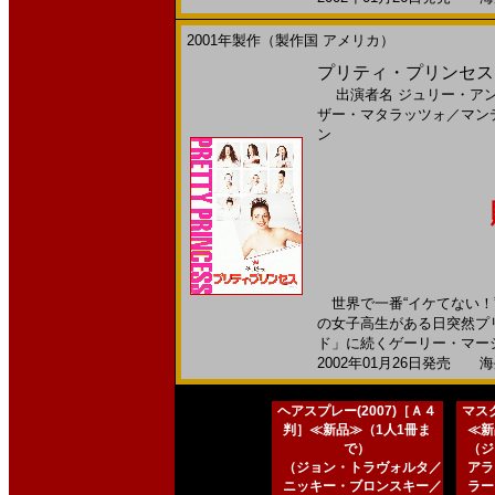
2001年製作（製作国 アメリカ）
プリティ・プリンセス(
出演者名
ジュリー・ア
ザー・マタラッツォ
／
マン
ン
世界で一番“イケてない！
の女子高生がある日突然プ
ド」に続くゲーリー・マーシ
2002年01月26日発売 海外
ヘアスプレー(2007)［Ａ４
マスク
判］≪新品≫（1人1冊ま
≪新
で）
（ジ
（ジョン・トラヴォルタ／
アラ
ニッキー・ブロンスキー／
ラー