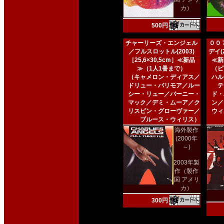
カ）
500円
チャーリーズ・エンジェル
００
／フルスロットル(2003)
デイ(2
［25,6×30,5cm］≪新品
≪新
≫（1人1冊まで）
（ピ
（キャメロン・ディアス／
ハル
ドリュー・バリモア／ルー
テ
シー・リュー／バーニー・
ド・
マック／デミ・ムーア／ク
ン／
リスピン・グローヴァー／
ウィ
ブルース・ウィリス）
海外製作
(2000年
～)
2003年製
作（製作
国 アメリ
カ）
300円