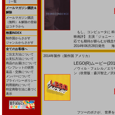
|
一覧
メールマガジン購読＆
解除
メールマガジン購読
（無料）＆解除の登録
はコチラから
もし、コンピュータに 科
検索INDEX
映画評】 主演「ジョニー
制作国からさがす
応でも期待が膨らむが残念なが
ジャンルからさがす
2014年06月28日発売 海外
全てのお客様へ
ご注文方法について
2014年製作（製作国 アメリカ）
お支払方法について
LEGO(R)ムービー(2014
商品のお届けについて
パンフレットの状態
／
ウィル・フェレル
／
エリ
返品・交換について
ン（吹替版：森川智之
／
沢
メンバーについて
プライバシーポリシー
利用規約について
特定商取引法に基づく
表示
フツーのボクが、 世界を救う!