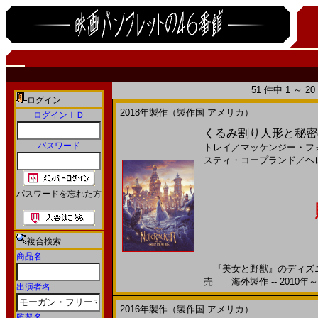
51 件中 1 ～ 
ログイン
2018年製作（製作国 アメリカ）
ログインＩＤ
くるみ割り人形と秘密の王国
パスワード
トレイ
／
マッケンジー・フ
スティ・コープランド
／
ヘ
パスワードを忘れた方
複合検索
商品名
『美女と野獣』のディズニー
売 海外製作 -- 2010年～
出演者名
2016年製作（製作国 アメリカ）
監督名