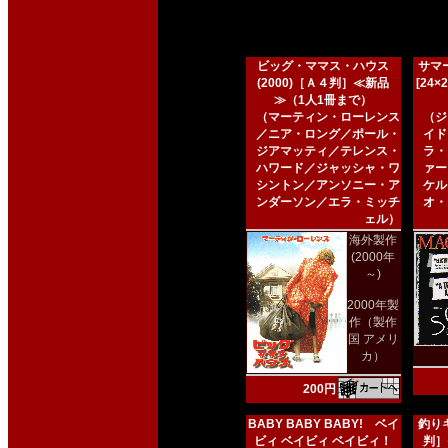
ビッグ・ママス・ハウス
サマー
(2000)［Ａ４判］≪新品
[24
≫（1人1冊まで）
（マーティン・ローレンス
（ジ
／ニア・ロング／ポール・
イド
ジアマッティ／テレンス・
ラ・
ハワード／ジャッシャ・ワ
ァー
シントン／アンソニー・ア
ケル
ンダーソン／エラ・ミッチ
オ・
ェル）
海外製作
(2000年
～)
2000年製
作（製作
国 アメリ
カ）
200円
BABY BABY BABY! ベイ
釣りキ
ビィ ベイビィ ベイビィ！
判］