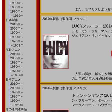
|
1990年～
|
1980年～
また、モフモフしようぜ!!20
|
1970年～
|
～1969年
2014年製作（製作国 フランス）
日本製作
|
2010年～
LUCY／ルーシー(2014
|
2000年～
／
モーガン・フリーマン
／
|
1990年～
ジュリアン・リンド＝タッ
|
1980年～
|
1970年～
|
～1969年
海外アニメ
|
2010年～
|
2000年～
|
1990年～
|
1980年～
|
1970年～
人類の脳は、10％しか機能
|
～1969年
のか？2014年08月29日発売
日本アニメ
|
2010年～
|
2000年～
2014年製作（製作国 アメリカ）
|
1990年～
トランセンデンス(2014
|
1980年～
ン・フリーマン
／
ポール・
|
1970年～
マーラ
／
コール・ハウザー
|
～1969年
その他関連商品