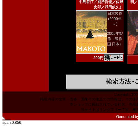
中島啓江／別所哲也／佐野
明／
史郎／武田鉄矢）
日本製作
(2000年
～)
2005年製
作（製作
国 日本）
200円
Copyright 200
掲載内容の文章・価格・画像その他全ての情報は、その使
本ショップに掲載されている社名、商品
当サイトはリンクフリーです。相
Generated b
span:0.856;