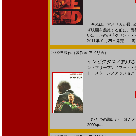
それは、アメリカが最も恐
ず映画を鑑賞する前に、現
い出したのが「クリント・イ
2011年01月29日発売 海外
2009年製作（製作国 アメリカ）
インビクタス／負けざる者た
ン・フリーマン
／
マット・
ト・スターン
／
アッジョア
ひとつの願いが、 ほんとう
2000年～