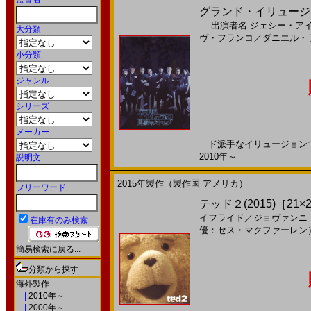
グランド・イリュージョン
出演者名
ジェシー・ア
大分類
ヴ・フランコ
／
ダニエル・
小分類
ジャンル
シリーズ
メーカー
ド派手なイリュージョンで、
2010年～
説明文
2015年製作（製作国 アメリカ）
フリーワード
テッド２(2015)［21×
イフライド
／
ジョヴァンニ
在庫有のみ検索
優：セス・マクファーレン
簡易検索に戻る...
分類から探す
海外製作
|
2010年～
|
2000年～