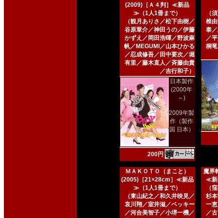
(2009)［Ａ４判］≪新品
≫（1人1冊まで）
（須
（観月ありさ／松下由樹／
椎由
谷原章介／神田うの／伊藤
泰／
かずえ／岡田浩暉／野波麻
／平
帆／MEGUMI／山本ひかる
桐竜
／忍成修吾／田中要次／堀
有里／藤木直人／斉藤由貴
／吉行和子）
日本製作
(2000年
～)
2009年製
作（製作
国 日本）
200円
ＭＡＫＯＴＯ（まこと）
魔界転
(2005)［21×28cm］≪新品
≪新
≫（1人1冊まで）
（窪
（東山紀之／和久井映見／
杉本
哀川翔／室井滋／ベッキー
一恵
／河合美智子／小堺一機／
／古