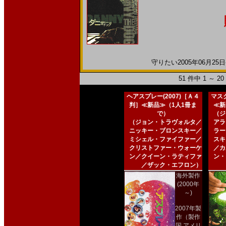
守りたい2005年06月25日
51 件中 1 ～ 
ヘアスプレー(2007)［Ａ４
マスク
判］≪新品≫（1人1冊ま
≪新
で）
（ジ
（ジョン・トラヴォルタ／
アラ
ニッキー・ブロンスキー／
ラー
ミシェル・ファイファー／
スキ
クリストファー・ウォーケ
／カ
ン／クイーン・ラティファ
ン・
／ザック・エフロン）
海外製作
(2000年
～)
2007年製
作（製作
国 アメリ