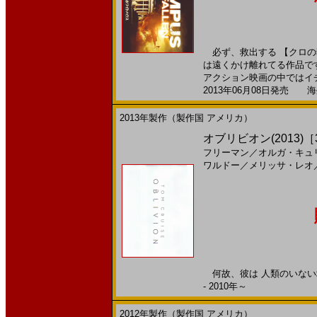
必ず、救出する 【クロの
は遠くかけ離れてる作品で
アクション映画の中ではイチオ
2013年06月08日発売 海外
2013年製作（製作国 アメリカ）
オブリビオン(2013)［30
フリーマン
／
オルガ・キュ
ワルドー
／
メリッサ・レオ
何故、彼は 人類のいない地
- 2010年～
2012年製作（製作国 アメリカ）