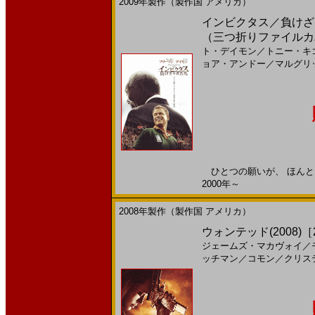
2009年製作（製作国 アメリカ）
インビクタス／負けざる者
（三つ折りファイルカ
ト・デイモン
／
トニー・キ
ョア・アンドー
／
マルグリ
ひとつの願いが、 ほんとう
2000年～
2008年製作（製作国 アメリカ）
ウォンテッド(2008)［22
ジェームズ・マカヴォイ
／
ッチマン
／
コモン
／
クリス