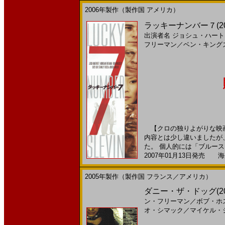
2006年製作（製作国 アメリカ）
ラッキーナンバー７(200
出演者名
ジョシュ・ハート
フリーマン
／
ベン・キング
【クロの独りよがりな映画
内容とは少し違いましたが
た。 個人的には「ブルース・
2007年01月13日発売 海外
2005年製作（製作国 フランス／アメリカ）
ダニー・ザ・ドッグ(200
ン・フリーマン
／
ボブ・ホ
オ・シマック
／
マイケル・