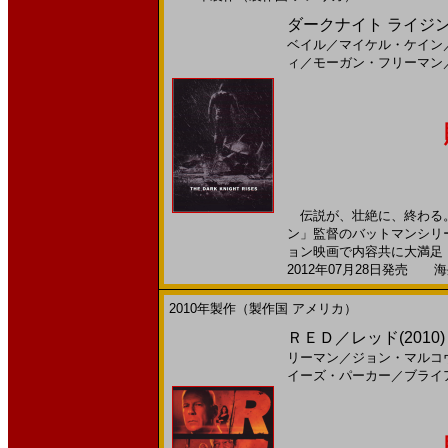
ダークナイト ライジング(2
ベイル
／
マイケル・ケイン
ィ
／
モーガン・フリーマン
伝説が、壮絶に、終わる。
ン」監督のバットマンシリ
ョン映画で内容共に大満足！！
2012年07月28日発売 海外
2010年製作（製作国 アメリカ）
ＲＥＤ／レッド(2010
リーマン
／
ジョン・マルコ
イーズ・パーカー
／
ブライ