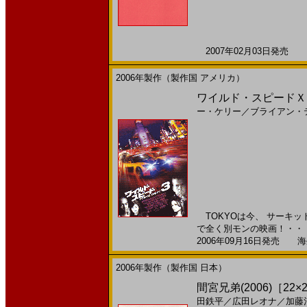
2007年02月03日発売 日
2006年製作（製作国 アメリカ）
ワイルド・スピードＸ３ T
ー・ケリー
／
ブライアン・
TOKYOは今、 サーキ
で全く別モンの映画！・・・
2006年09月16日発売 海外
2006年製作（製作国 日本）
間宮兄弟(2006)［22×2
田鉄平
／
広田レオナ
／
加藤