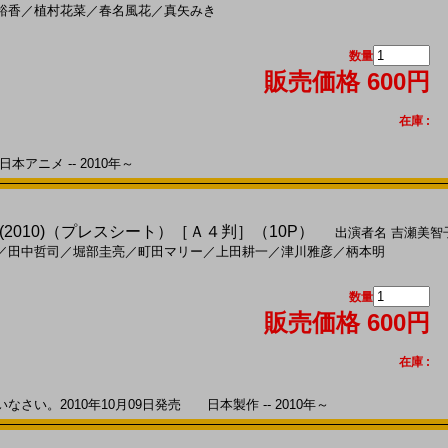
裕香
／
植村花菜
／
春名風花
／
真矢みき
数量
販売価格 600円
在庫 :
本アニメ -- 2010年～
2010)（プレスシート）［Ａ４判］（10P）
出演者名
吉瀬美智
／
田中哲司
／
堀部圭亮
／
町田マリー
／
上田耕一
／
津川雅彦
／
柄本明
数量
販売価格 600円
在庫 :
い。2010年10月09日発売 日本製作 -- 2010年～