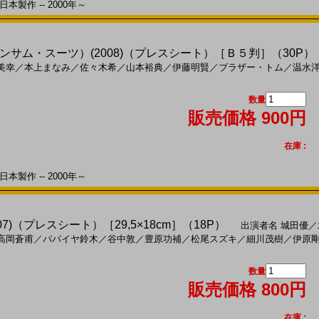
本製作 -- 2000年～
サム・スーツ）(2008)（プレスシート）［Ｂ５判］（30P）
美幸
／
本上まなみ
／
佐々木希
／
山本裕典
／
伊藤明賢
／
ブラザー・トム
／
温水
数量
販売価格 900円
在庫 :
本製作 -- 2000年～
7)（プレスシート）［29,5×18cm］（18P）
出演者名
城田優
／
高岡蒼甫
／
パパイヤ鈴木
／
谷中敦
／
豊原功補
／
松尾スズキ
／
細川茂樹
／
伊原
数量
販売価格 800円
在庫 :