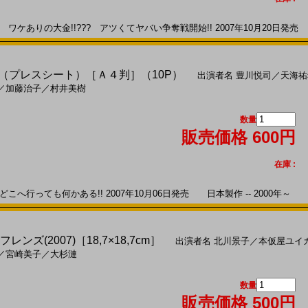
ケありの大金!!??? アツくてヤバい争奪戦開始!! 2007年10月20日発売 日
7)（プレスシート）［Ａ４判］（10P）
出演者名
豊川悦司
／
天海祐
／
加藤治子
／
村井美樹
数量
販売価格 600円
在庫 :
へ行っても何かある!! 2007年10月06日発売 日本製作 -- 2000年～
 フレンズ(2007)［18,7×18,7cm］
出演者名
北川景子
／
本仮屋ユイ
／
宮崎美子
／
大杉漣
数量
販売価格 500円