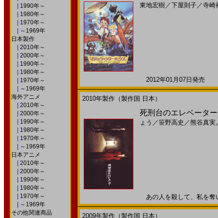
東地宏樹
／
下屋則子
／
寺崎
|
1990年～
|
1980年～
|
1970年～
|
～1969年
日本製作
|
2010年～
|
2000年～
|
1990年～
|
1980年～
2012年01月07日発売 日
|
1970年～
|
～1969年
海外アニメ
2010年製作（製作国 日本）
|
2010年～
死刑台のエレベーター(
|
2000年～
|
1990年～
ょう
／
笹野高史
／
熊谷真実
|
1980年～
|
1970年～
|
～1969年
日本アニメ
|
2010年～
|
2000年～
|
1990年～
|
1980年～
|
1970年～
あの人を殺して、私を奪いなさ
|
～1969年
その他関連商品
2009年製作（製作国 日本）