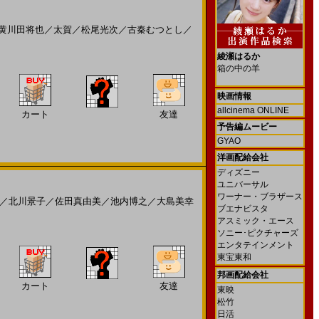
黄川田将也
／
太賀
／
松尾光次
／
古秦むつとし
／
綾瀬はるか
箱の中の羊
映画情報
allcinema ONLINE
カート
友達
予告編ムービー
GYAO
洋画配給会社
ディズニー
ユニバーサル
ワーナー・ブラザース
／
北川景子
／
佐田真由美
／
池内博之
／
大島美幸
ブエナビスタ
アスミック・エース
ソニー･ピクチャーズ
エンタテインメント
東宝東和
邦画配給会社
カート
友達
東映
松竹
日活