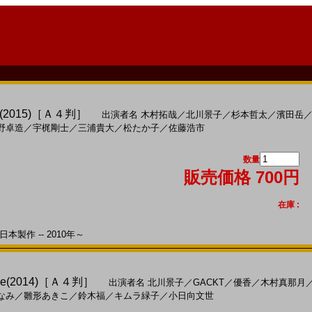
2015)［Ａ４判］
出演者名
木村拓哉
／
北川景子
／
杉本哲太
／
濱田岳
野卓造
／
宇梶剛士
／
三浦貴大
／
松たか子
／
佐藤浩市
数量
販売価格 700円
在庫 :
本製作 -- 2010年～
e(2014)［Ａ４判］
出演者名
北川景子
／
GACKT
／
優香
／
木村真那月
なみ
／
雛形あきこ
／
鈴木福
／
キムラ緑子
／
小日向文世