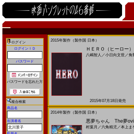
2015年製作（製作国 日本）
ログイン
ログインＩＤ
ＨＥＲＯ（ヒーロー）(
八嶋智人
／
小日向文世
／
角
パスワード
パスワードを忘れた方
2015年07月18日発売 日
複合検索
商品名
2014年製作（製作国 日本）
悪夢ちゃん The夢ovi
出演者名
村葉月
／
六角精児
／
本上ま
監督名