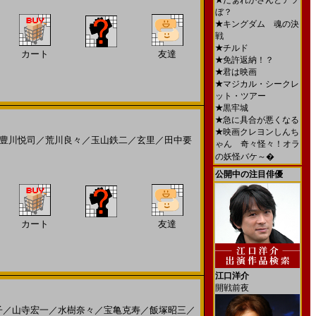
★
だぁれかさんとアソ
ぼ？
★
キングダム 魂の決
戦
★
チルド
カート
友達
★
免許返納！？
★
君は映画
★
マジカル・シークレ
ット・ツアー
★
黒牢城
★
急に具合が悪くなる
★
映画クレヨンしんち
豊川悦司
／
荒川良々
／
玉山鉄二
／
玄里
／
田中要
ゃん 奇々怪々！オラ
の妖怪バケ～�
公開中の注目俳優
カート
友達
江口洋介
開戦前夜
子
／
山寺宏一
／
水樹奈々
／
宝亀克寿
／
飯塚昭三
／