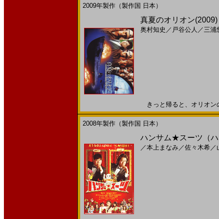
2009年製作（製作国 日本）
真夏のオリオン(2009)［
奥村知史
／
戸谷公人
／
三浦
きっと帰ると、オリオンの星に
2008年製作（製作国 日本）
ハンサム★スーツ（ハン
／
本上まなみ
／
佐々木希
／