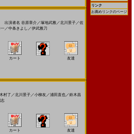
リンク
お薦めリンクのページ
出演者名
谷原章介
／
塚地武雅
／
北川景子
／
佐
洋一
／
中条きよし
／
伊武雅刀
カート
友達
木村了
／
北川景子
／
小柳友
／
浦田直也
／
鈴木昌
剛志
カート
友達