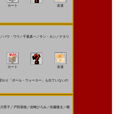
カート
友達
／
バウ・ワウ
／
千葉真一
／
サン・カン
／
ナタリ
カート
友達
も変わり「ポール・ウォーカー」も出ていないの
北川景子
／
戸田菜穂
／
岩崎ひろみ
／
佐藤隆太
／
横