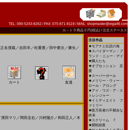
TEL: 090-5243-8262 / FAX: 075-871-8119 / MAIL:
shopmaster@eiga46.com
カ－ト
0 商品 0 円(税込) /
注文ステータス
注目作品
★
モアナと伝説の海
／
正名僕蔵
／
吉田羊
／
松重豊
／
田中要次
／
勝矢
／
★
スパイダーマン：ブ
ランド・ニュー・デイ
★
隣人たち
★
オブセッション 災
愛
★
スーパーガール
★
メリリー・ウィー・
カート
友達
ロール・アロング
★
アイ・ワズ・ア・ス
トレンジャー
★
イミディエイト フ
ァミリー
★
億万長者の不都合な
終末
／
濱田マリ
／
岡田圭右
／
川村陽介
／
和田正人
／
木
★
スクリーム ７
★
開戦前夜