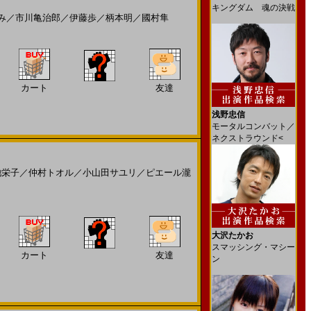
キングダム 魂の決戦
み
／
市川亀治郎
／
伊藤歩
／
柄本明
／
國村隼
カート
友達
浅野忠信
モータルコンバット／
ネクストラウンド<
池栄子
／
仲村トオル
／
小山田サユリ
／
ピエール瀧
大沢たかお
スマッシング・マシー
カート
友達
ン