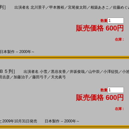
４判］
出演者名
北川景子
／
甲本雅裕
／
宮尾俊太郎
／
相築あきこ
／
佐藤めぐ
数量
販売価格 600円
在庫 :
本製作 -- 2000年～
［Ｂ５判］
出演者名
小雪
／
黒谷友香
／
井坂俊哉
／
山中崇
／
小澤征悦
／
小
田吉彦
／
加藤治子
／
藤田弓子
／
天光眞弓
数量
販売価格 600円
在庫 :
09年10月31日発売 日本製作 -- 2000年～