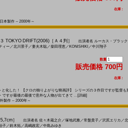
在庫 :
本製作 -- 2000年～
OKYO DRIFT(2006)［Ａ４判］
出演者名
ルーカス・ブラック
ティー
／
北川景子
／
妻夫木聡
／
柴田理恵
／
KONISHIKI
／
中川翔子
数量
販売価格 700円
在庫 :
ットと化した！ 【クロの独りよがりな映画評】 シリーズの３作目ですが監督
ですが最後の最後で意外な人物が出てきて ...
[詳細]
製作 -- 2000年～
5,7cm］
出演者名
佐々木蔵之介
／
塚地武雅
／
常盤貴子
／
沢尻エリカ
／
治子
／
鈴木拓
／
高嶋政宏
／
中島みゆき