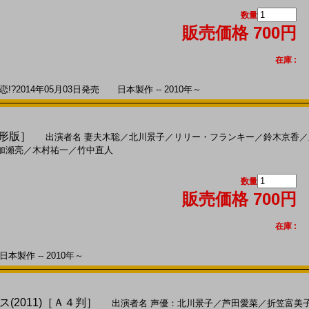
数量
販売価格 700円
在庫 :
2014年05月03日発売 日本製作 -- 2010年～
変形版］
出演者名
妻夫木聡
／
北川景子
／
リリー・フランキー
／
鈴木京香
／
加瀬亮
／
木村祐一
／
竹中直人
数量
販売価格 700円
在庫 :
本製作 -- 2010年～
(2011)［Ａ４判］
出演者名
声優：北川景子
／
芦田愛菜
／
折笠富美