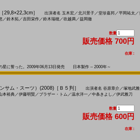
29,8×22,3cm］
出演者名
玉木宏
／
北川景子
／
堂珍嘉邦
／
平岡祐太
／
悠
／
鈴木拓
／
吉田栄作
／
鈴木瑞穂
／
吹越満
／
益岡徹
数量
販売価格 700円
在庫 :
誓った。2009年06月13日発売 日本製作 -- 2000年～
サム・スーツ）(2008)［Ｂ５判］
出演者名
谷原章介
／
塚地武雅
山本裕典
／
伊藤明賢
／
ブラザー・トム
／
温水洋一
／
中条きよし
／
伊武雅刀
数量
販売価格 600円
在庫 :