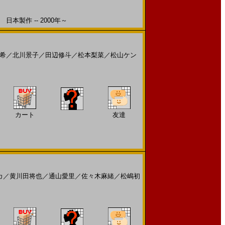
本製作 -- 2000年～
希
／
北川景子
／
田辺修斗
／
松本梨菜
／
松山ケン
カート
友達
カ
／
黄川田将也
／
通山愛里
／
佐々木麻緒
／
松嶋初