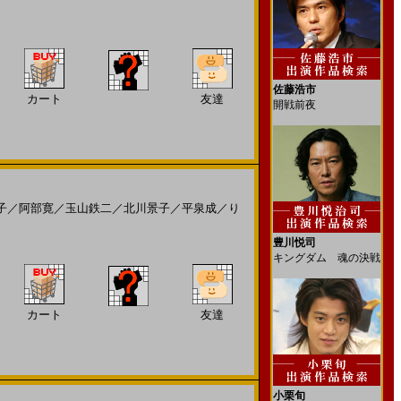
佐藤浩市
カート
友達
開戦前夜
子
／
阿部寛
／
玉山鉄二
／
北川景子
／
平泉成
／
り
豊川悦司
キングダム 魂の決戦
カート
友達
小栗旬