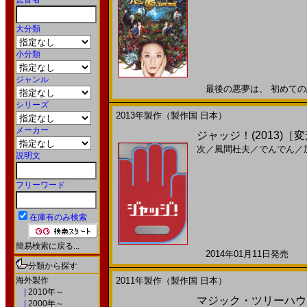
大分類
小分類
ジャンル
最後の悪夢は、 初めての恋!?
シリーズ
2013年製作（製作国 日本）
メーカー
ジャッジ！(2013)［
次
／
風間杜夫
／
でんでん
／
説明文
フリーワード
在庫有のみ検索
簡易検索に戻る...
2014年01月11日発売 日
分類から探す
海外製作
2011年製作（製作国 日本）
|
2010年～
マジック・ツリーハウス
|
2000年～