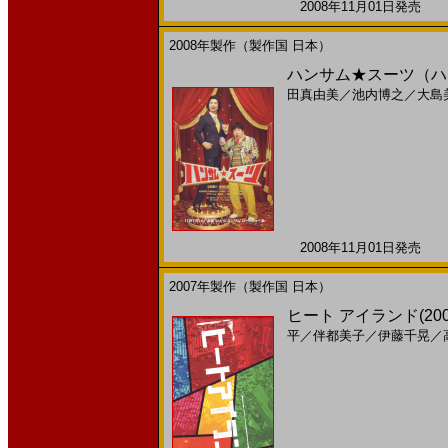
2008年11月01日発売 日
2008年製作（製作国 日本）
ハンサム★スーツ（ハン
田真由美
／
池内博之
／
大島
2008年11月01日発売 日
2007年製作（製作国 日本）
ヒート アイランド(200
平
／
伴都美子
／
伊藤千晃
／