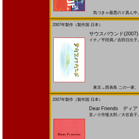
気づきゃ最悪のド真ん中。 ワ
2007年製作（製作国 日本）
サウスバウンド(200
イチ
／
平田満
／
吉田日出子
東京→西表島 この一家、どこ
2007年製作（製作国 日本）
Dear Friends ディア
音
／
小市慢太郎
／
大谷直子