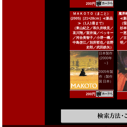
200円
ＭＡＫＯＴＯ（まこと）
魔界転
(2005)［21×28cm］≪新品
≪新
≫（1人1冊まで）
（窪
（東山紀之／和久井映見／
杉本
哀川翔／室井滋／ベッキー
一恵
／河合美智子／小堺一機／
／古
中島啓江／別所哲也／佐野
明／
史郎／武田鉄矢）
日本製作
(2000年
～)
2005年製
作（製作
国 日本）
200円