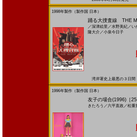
1998年製作（製作国 日本）
踊る大捜査線 THE MO
／
深津絵里
／
水野美紀
／
い
隆大介
／
小泉今日子
湾岸署史上最悪の３日間！19
1996年製作（製作国 日本）
友子の場合(1996)［25
きたろう
／
六平直政
／
松重