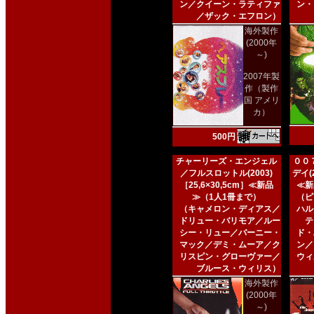
ン／クイーン・ラティファ
ン・
／ザック・エフロン）
海外製作
(2000年
～)
2007年製
作（製作
国 アメリ
カ）
500円
チャーリーズ・エンジェル
００
／フルスロットル(2003)
デイ(2
［25,6×30,5cm］≪新品
≪新
≫（1人1冊まで）
（ピ
（キャメロン・ディアス／
ハル
ドリュー・バリモア／ルー
テ
シー・リュー／バーニー・
ド・
マック／デミ・ムーア／ク
ン／
リスピン・グローヴァー／
ウィ
ブルース・ウィリス）
海外製作
(2000年
～)