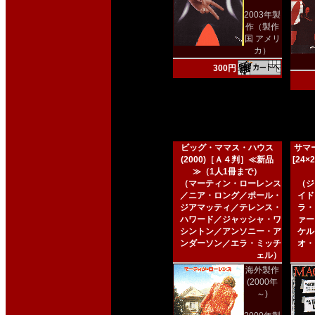
2003年製
作（製作
国 アメリ
カ）
300円
ビッグ・ママス・ハウス
サマー
(2000)［Ａ４判］≪新品
[24
≫（1人1冊まで）
（マーティン・ローレンス
（ジ
／ニア・ロング／ポール・
イド
ジアマッティ／テレンス・
ラ・
ハワード／ジャッシャ・ワ
ァー
シントン／アンソニー・ア
ケル
ンダーソン／エラ・ミッチ
オ・
ェル）
海外製作
(2000年
～)