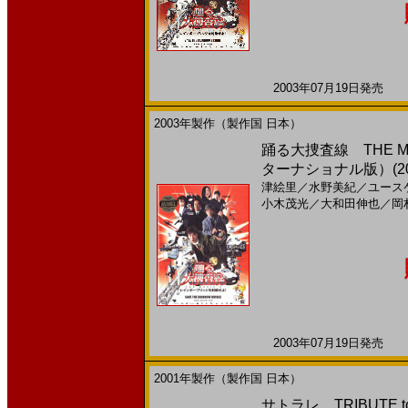
2003年07月19日発売 日
2003年製作（製作国 日本）
踊る大捜査線 THE 
ターナショナル版）(200
津絵里
／
水野美紀
／
ユース
小木茂光
／
大和田伸也
／
岡
2003年07月19日発売 日
2001年製作（製作国 日本）
サトラレ TRIBUTE to 