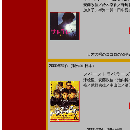
安藤政信
／
鈴木京香
／
寺尾
加奈子
／
半海一晃
／
田中要
天才の裸のココロの物語200
2000年製作（製作国 日本）
スペーストラベラーズ(
津絵里
／
安藤政信
／
池内博
裕
／
武野功雄
／
中山仁
／
濱
2000年04月08日発売 日