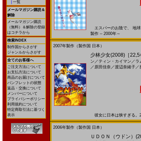
|
一覧
メールマガジン購読＆
解除
メールマガジン購読
（無料）＆解除の登録
エスパーのお陰で、 地球は
はコチラから
製作 -- 2000年～
検索INDEX
2007年製作（製作国 日本）
制作国からさがす
ジャンルからさがす
少林少女(2008)［22,5
全てのお客様へ
ン
／
ティン・カイマン
／
ラ
ご注文方法について
／
原田佳奈
／
渡辺奈緒子
／
お支払方法について
商品のお届けについて
パンフレットの状態
返品・交換について
メンバーについて
プライバシーポリシー
利用規約について
特定商取引法に基づく
表示
彼女に日本は狭すぎる。200
2006年製作（製作国 日本）
ＵＤＯＮ（ウドン）(2