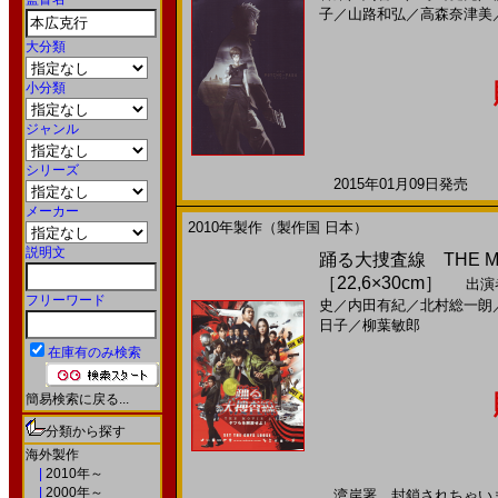
子
／
山路和弘
／
高森奈津美
大分類
小分類
ジャンル
シリーズ
2015年01月09日発売 日
メーカー
2010年製作（製作国 日本）
説明文
踊る大捜査線 THE M
［22,6×30cm］
出演
フリーワード
史
／
内田有紀
／
北村総一朗
日子
／
柳葉敏郎
在庫有のみ検索
簡易検索に戻る...
分類から探す
海外製作
|
2010年～
|
2000年～
湾岸署、封鎖されちゃいました