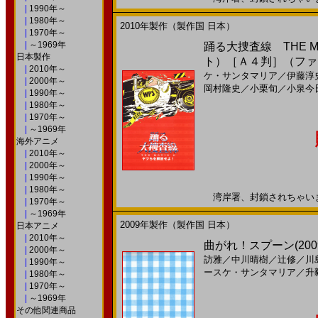
|
1990年～
|
1980年～
2010年製作（製作国 日本）
|
1970年～
|
～1969年
踊る大捜査線 THE M
日本製作
ト）［Ａ４判］（ファ
|
2010年～
ケ・サンタマリア
／
伊藤淳
|
2000年～
岡村隆史
／
小栗旬
／
小泉今
|
1990年～
|
1980年～
|
1970年～
|
～1969年
海外アニメ
|
2010年～
|
2000年～
|
1990年～
|
1980年～
湾岸署、封鎖されちゃいました
|
1970年～
|
～1969年
2009年製作（製作国 日本）
日本アニメ
|
2010年～
曲がれ！スプーン(2009)
|
2000年～
訪雅
／
中川晴樹
／
辻修
／
川
|
1990年～
ースケ・サンタマリア
／
升
|
1980年～
|
1970年～
|
～1969年
その他関連商品