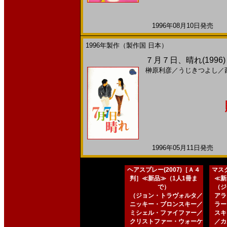
1996年08月10日発売 日
1996年製作（製作国 日本）
７月７日、晴れ(1996
榊原利彦
／
うじきつよし
／
1996年05月11日発売 日
ヘアスプレー(2007)［Ａ４
マスク
判］≪新品≫（1人1冊ま
≪新
で）
（ジ
（ジョン・トラヴォルタ／
アラ
ニッキー・ブロンスキー／
ラー
ミシェル・ファイファー／
スキ
クリストファー・ウォーケ
／カ