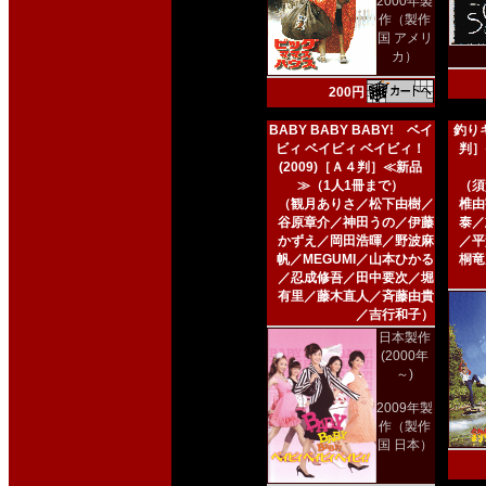
2000年製
作（製作
国 アメリ
カ）
200円
BABY BABY BABY! ベイ
釣りキ
ビィ ベイビィ ベイビィ！
判］
(2009)［Ａ４判］≪新品
≫（1人1冊まで）
（須
（観月ありさ／松下由樹／
椎由
谷原章介／神田うの／伊藤
泰／
かずえ／岡田浩暉／野波麻
／平
帆／MEGUMI／山本ひかる
桐竜
／忍成修吾／田中要次／堀
有里／藤木直人／斉藤由貴
／吉行和子）
日本製作
(2000年
～)
2009年製
作（製作
国 日本）