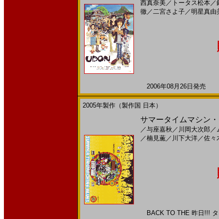
西真奈美
／
トータス松本
／
徹
／
二宮さよ子
／
明星真由
2006年08月26日発売 日
2005年製作（製作国 日本）
サマータイムマシン・ブ
／
与座嘉秋
／
川岡大次郎
／
／
楠見薫
／
川下大洋
／
佐々
BACK TO THE 昨日!!