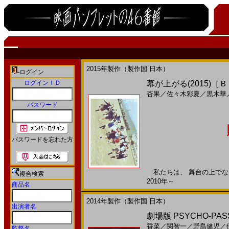
2015年製作（製作国 日本）
ログイン
ログインＩＤ
幕が上がる(2015)［
杏果
／
佐々木彩夏
／
黒木華
パスワード
パスワードを忘れた方
私たちは、 舞台の上でなら 
複合検索
2010年～
商品名
2014年製作（製作国 日本）
出演者名
劇場版 PSYCHO-PA
香菜
／
関智一
／
野島健児
／
監督名