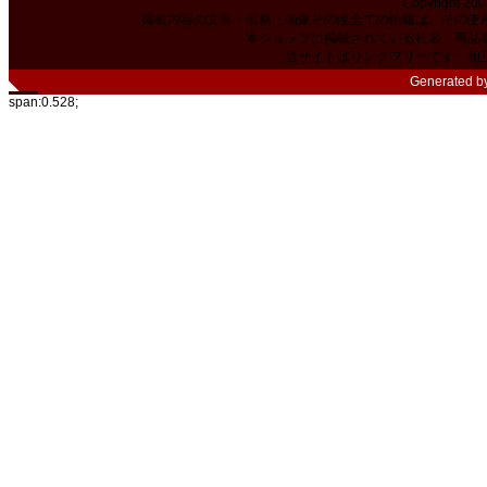
Copyright 200
掲載内容の文章・価格・画像その他全ての情報は、その使
本ショップに掲載されている社名、商品
当サイトはリンクフリーです。相
Generated b
span:0.528;