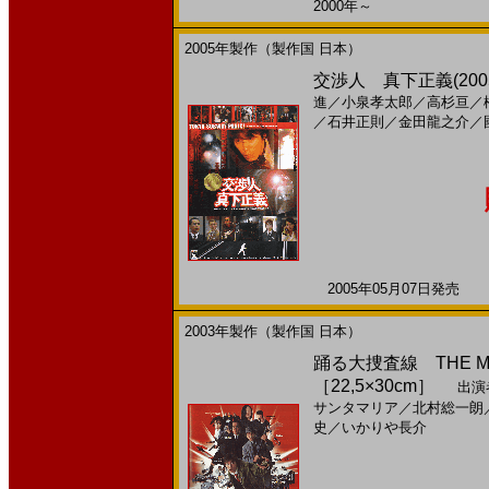
2000年～
2005年製作（製作国 日本）
交渉人 真下正義(200
進
／
小泉孝太郎
／
高杉亘
／
／
石井正則
／
金田龍之介
／
2005年05月07日発売 日
2003年製作（製作国 日本）
踊る大捜査線 THE M
［22,5×30cm］
出演
サンタマリア
／
北村総一朗
史
／
いかりや長介