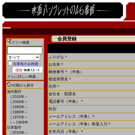
会員登録
フリー検索
＊
は、必須入力となります
ふりがな＊
在庫有のみ検索
お名前＊
郵便番号＊（半角）
さらに詳しい検索...
都道府県名＊
分類から探す
住所＊
海外製作
会社名・部課名
|
2010年～
電話番号（半角）＊
|
2000年～
|
1990年～
性別
|
1980年～
メールアドレス（半角）＊
|
1970年～
|
～1969年
メールアドレス（半角）再度入力＊
日本製作
生年月日（半角）＊
|
2010年～