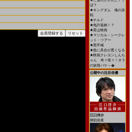
★
だぁれかさんとアソ
ぼ？
★
キングダム 魂の決
戦
★
チルド
★
免許返納！？
★
君は映画
★
マジカル・シークレ
ット・ツアー
★
黒牢城
★
急に具合が悪くなる
★
映画クレヨンしんち
ゃん 奇々怪々！オラ
の妖怪バケ～�
公開中の注目俳優
江口洋介
開戦前夜