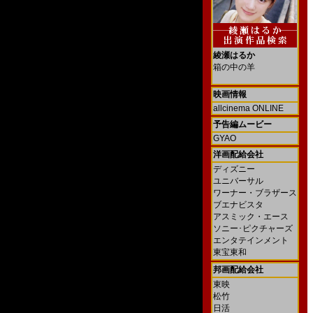
綾瀬はるか
箱の中の羊
映画情報
allcinema ONLINE
予告編ムービー
GYAO
洋画配給会社
ディズニー
ユニバーサル
ワーナー・ブラザース
ブエナビスタ
アスミック・エース
ソニー･ピクチャーズ
エンタテインメント
東宝東和
邦画配給会社
東映
松竹
日活