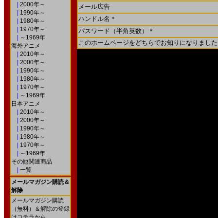
|
2000年～
メール広告
|
1990年～
ハンドル名＊
|
1980年～
|
1970年～
パスワード（半角英数）＊
|
～1969年
このホームページをどちらでお知りになりました
海外アニメ
|
2010年～
|
2000年～
|
1990年～
|
1980年～
|
1970年～
|
～1969年
日本アニメ
|
2010年～
|
2000年～
|
1990年～
|
1980年～
|
1970年～
|
～1969年
その他関連商品
|
一覧
メールマガジン購読＆
解除
メールマガジン購読
（無料）＆解除の登録
はコチラから