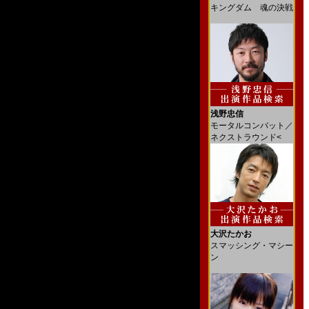
キングダム 魂の決戦
浅野忠信
モータルコンバット／
ネクストラウンド<
大沢たかお
スマッシング・マシー
ン