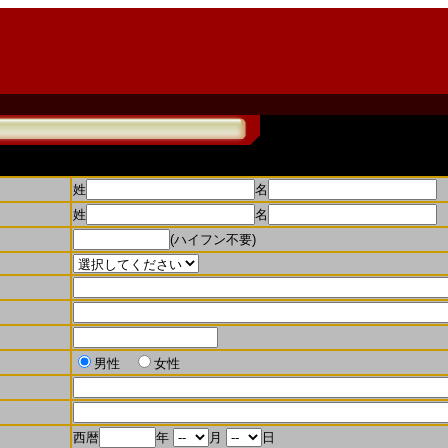
姓
名
姓
名
(ハイフン不要)
男性
女性
西暦
年
月
日