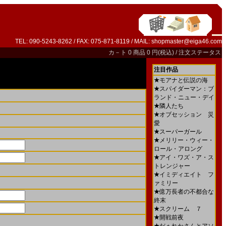
TEL: 090-5243-8262 / FAX: 075-871-8119 / MAIL:
shopmaster@eiga46.com
カ－ト
0 商品 0 円(税込) /
注文ステータス
注目作品
★
モアナと伝説の海
★
スパイダーマン：ブ
ランド・ニュー・デイ
★
隣人たち
★
オブセッション 災
愛
★
スーパーガール
★
メリリー・ウィー・
ロール・アロング
★
アイ・ワズ・ア・ス
トレンジャー
★
イミディエイト フ
ァミリー
★
億万長者の不都合な
終末
★
スクリーム ７
★
開戦前夜