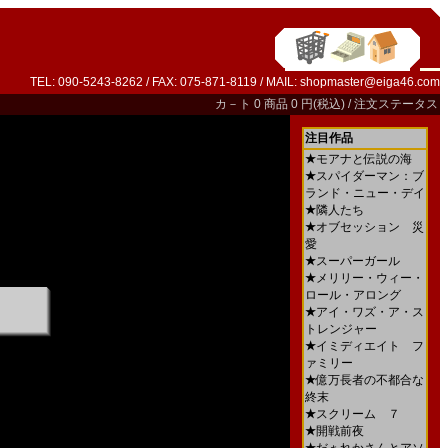
TEL: 090-5243-8262 / FAX: 075-871-8119 / MAIL:
shopmaster@eiga46.com
カ－ト
0 商品 0 円(税込) /
注文ステータス
注目作品
★
モアナと伝説の海
★
スパイダーマン：ブ
ランド・ニュー・デイ
★
隣人たち
★
オブセッション 災
愛
★
スーパーガール
★
メリリー・ウィー・
ロール・アロング
★
アイ・ワズ・ア・ス
トレンジャー
★
イミディエイト フ
ァミリー
★
億万長者の不都合な
終末
★
スクリーム ７
★
開戦前夜