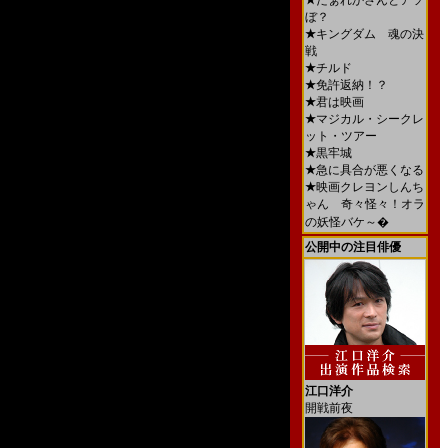
★
だぁれかさんとアソ
ぼ？
★
キングダム 魂の決
戦
★
チルド
★
免許返納！？
★
君は映画
★
マジカル・シークレ
ット・ツアー
★
黒牢城
★
急に具合が悪くなる
★
映画クレヨンしんち
ゃん 奇々怪々！オラ
の妖怪バケ～�
公開中の注目俳優
江口洋介
開戦前夜