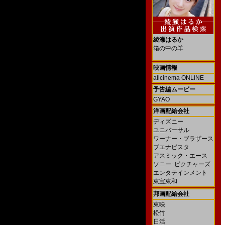
綾瀬はるか
箱の中の羊
映画情報
allcinema ONLINE
予告編ムービー
GYAO
洋画配給会社
ディズニー
ユニバーサル
ワーナー・ブラザース
ブエナビスタ
アスミック・エース
ソニー･ピクチャーズ
エンタテインメント
東宝東和
邦画配給会社
東映
松竹
日活