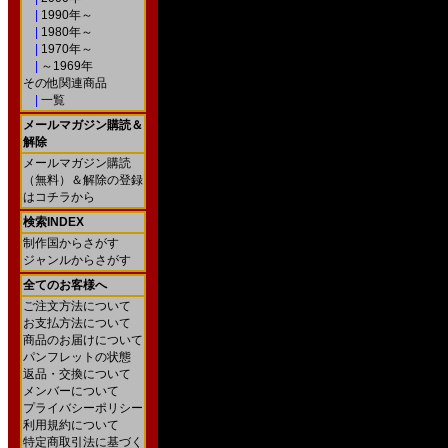
|
1990年～
|
1980年～
|
1970年～
|
～1969年
その他関連商品
|
一覧
メールマガジン購読＆
解除
メールマガジン購読
（無料）＆解除の登録
はコチラから
検索INDEX
制作国からさがす
ジャンルからさがす
全てのお客様へ
ご注文方法について
お支払方法について
商品のお届けについて
パンフレットの状態
返品・交換について
メンバーについて
プライバシーポリシー
利用規約について
特定商取引法に基づく