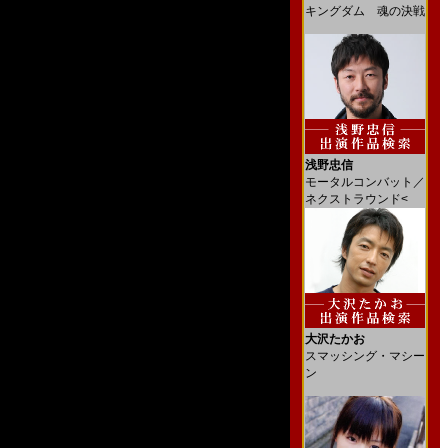
キングダム 魂の決戦
浅野忠信
モータルコンバット／
ネクストラウンド<
大沢たかお
スマッシング・マシー
ン