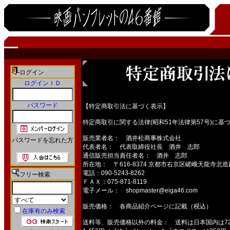
ログイン
ログインＩＤ
パスワード
【特定商取引法に基づく表示】
特定商取引に関する法律(昭和51年法律第57号)に基
販売業者名： 酒井松商事株式会社
パスワードを忘れた方
代表者名： 代表取締役社長 酒井 志郎
通信販売担当責任者名： 酒井 志郎
所在地： 〒616-8374 京都市右京区嵯峨天龍寺北造路
電話：090-5243-8262
フリー検索
ＦＡＸ：075-871-8119
電子メール： shopmaster@eiga46.com
販売価格： 各商品紹介ページに記載（税込）
在庫有のみ検索
送料等、販売価格以外の料金： 送料は日本国内は726～