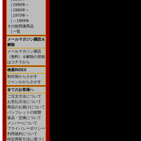
|
1990年～
|
1980年～
|
1970年～
|
～1969年
その他関連商品
|
一覧
メールマガジン購読＆
解除
メールマガジン購読
（無料）＆解除の登録
はコチラから
検索INDEX
制作国からさがす
ジャンルからさがす
全てのお客様へ
ご注文方法について
お支払方法について
商品のお届けについて
パンフレットの状態
返品・交換について
メンバーについて
プライバシーポリシー
利用規約について
特定商取引法に基づく