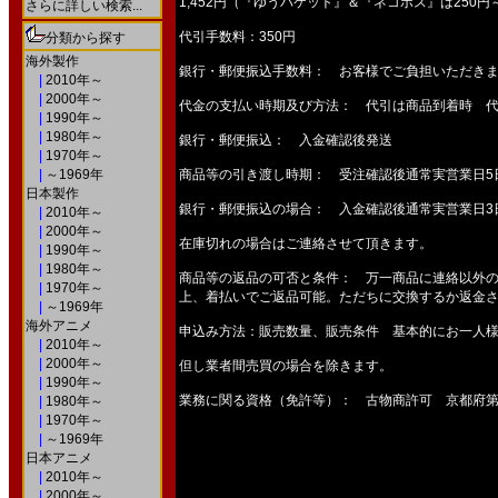
1,452円（『ゆうパケット』＆『ネコポス』は250円
さらに詳しい検索...
代引手数料：350円
分類から探す
海外製作
銀行・郵便振込手数料： お客様でご負担いただき
|
2010年～
|
2000年～
代金の支払い時期及び方法： 代引は商品到着時 
|
1990年～
|
1980年～
銀行・郵便振込： 入金確認後発送
|
1970年～
|
～1969年
商品等の引き渡し時期： 受注確認後通常実営業日5
日本製作
銀行・郵便振込の場合： 入金確認後通常実営業日3
|
2010年～
|
2000年～
在庫切れの場合はご連絡させて頂きます。
|
1990年～
|
1980年～
商品等の返品の可否と条件： 万一商品に連絡以外の
|
1970年～
上、着払いでご返品可能。ただちに交換するか返金
|
～1969年
海外アニメ
申込み方法：販売数量、販売条件 基本的にお一人様
|
2010年～
|
2000年～
但し業者間売買の場合を除きます。
|
1990年～
業務に関る資格（免許等）： 古物商許可 京都府第9
|
1980年～
|
1970年～
|
～1969年
日本アニメ
|
2010年～
|
2000年～