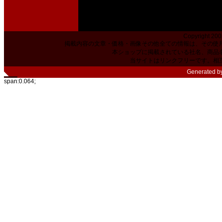
Copyright 200
掲載内容の文章・価格・画像その他全ての情報は、その使
本ショップに掲載されている社名、商品
当サイトはリンクフリーです。相
Generated b
span:0.064;