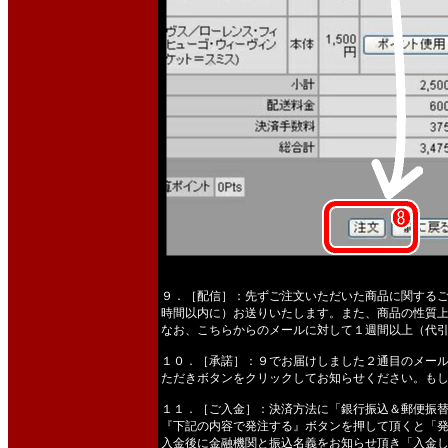
９．［配信］：先ずご注文いただいた商品に関するご
時間以内に）お送りいたします。また、商品の性質
なお、こちらからのメールに対して１週間以上（代
１０．［承諾］：９でお届けしました２通目のメー
ただきボタンをクリックしてお知らせください。も
１１．［ご入金］：決済方法に「銀行振込＆郵便振
『下記の内容で発注する』ボタンを押して頂くと「
入金後に金融機関と振込名義をお知らせ頂き「入金