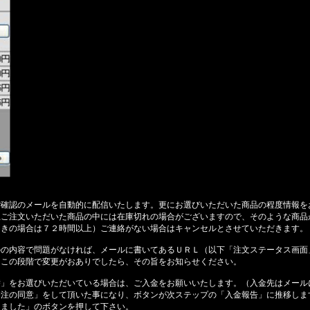
確認のメールを自動的に配信いたします。更にお選びいただいた商品の程度情報を
上ご注文いただいた商品の中には在庫切れの場合がございますので、そのような商品
引きの場合は７２時間以上）ご連絡がない場合はキャンセルとさせていただきます。
ルの内容で問題がなければ、メールに書いてあるＵＲＬ（以下「注文ステータス画面
しこの段階で変更がおありでしたら、その旨をお知らせください。
替」をお選びいただいている場合は、ご入金をお願いいたします。（入金先はメール
発注の同意」をして頂いた事になり、ボタンが次ステップの「入金報告」に推移しま
しました」のボタンを押して下さい。