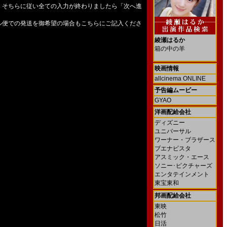
、そちらに従い全ての入力が終わりましたら「次へ進
ル便での発送を御希望の場合もこちらにご記入くださ
綾瀬はるか
箱の中の羊
映画情報
allcinema ONLINE
予告編ムービー
GYAO
洋画配給会社
ディズニー
ユニバーサル
ワーナー・ブラザース
ブエナビスタ
アスミック・エース
ソニー･ピクチャーズ
エンタテインメント
東宝東和
邦画配給会社
東映
松竹
日活