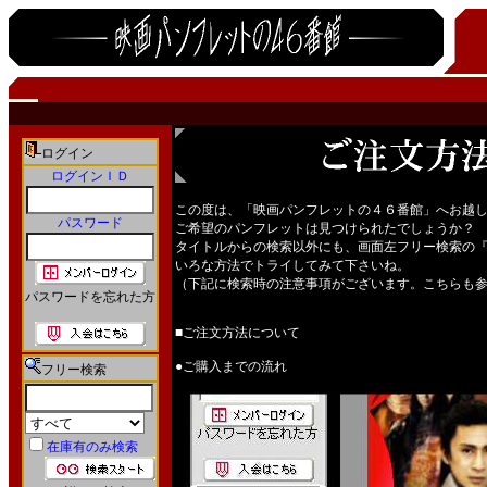
ログイン
ログインＩＤ
この度は、「映画パンフレットの４６番館」へお越
パスワード
ご希望のパンフレットは見つけられたでしょうか？
タイトルからの検索以外にも、画面左フリー検索の
いろな方法でトライしてみて下さいね。
（下記に検索時の注意事項がございます。こちらも
パスワードを忘れた方
■ご注文方法について
●ご購入までの流れ
フリー検索
在庫有のみ検索