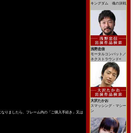
キングダム 魂の決戦
浅野忠信
モータルコンバット／
ネクストラウンド<
大沢たかお
スマッシング・マシー
ン
になりましたら、フレーム内の「ご購入手続き」又は