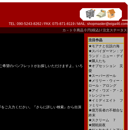
TEL: 090-5243-8262 / FAX: 075-871-8119 / MAIL:
shopmaster@eiga46.com
カ－ト
0 商品 0 円(税込) /
注文ステータス
注目作品
★
モアナと伝説の海
★
スパイダーマン：ブ
ランド・ニュー・デイ
★
隣人たち
ご希望のパンフレットがお探しいただけますよ。いろ
★
オブセッション 災
愛
★
スーパーガール
★
メリリー・ウィー・
ロール・アロング
★
アイ・ワズ・ア・ス
トレンジャー
★
イミディエイト フ
ァミリー
字をご入力ください。『さらに詳しい検索』から出演
★
億万長者の不都合な
終末
★
スクリーム ７
★
開戦前夜