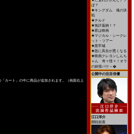
★
だぁれかさんとアソ
ぼ？
★
キングダム 魂の決
戦
★
チルド
★
免許返納！？
★
君は映画
★
マジカル・シークレ
ット・ツアー
★
黒牢城
★
急に具合が悪くなる
★
映画クレヨンしんち
ゃん 奇々怪々！オラ
の妖怪バケ～�
公開中の注目俳優
の「カート」の中に商品が追加されます。（画面右上
江口洋介
開戦前夜