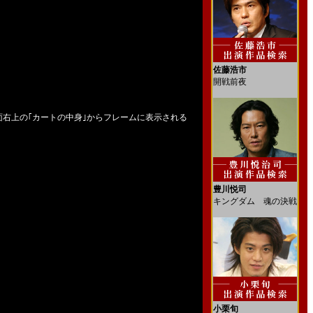
佐藤浩市
開戦前夜
右上の｢カートの中身｣からフレームに表示される
豊川悦司
キングダム 魂の決戦
小栗旬