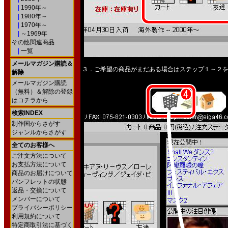
|
1990年～
|
1980年～
|
1970年～
|
～1969年
その他関連商品
|
一覧
メールマガジン購読＆
３．ご希望の商品がまだある場合はステップ１～２
解除
メールマガジン購読
（無料）＆解除の登録
はコチラから
検索INDEX
制作国からさがす
ジャンルからさがす
全てのお客様へ
ご注文方法について
お支払方法について
商品のお届けについて
パンフレットの状態
返品・交換について
メンバーについて
プライバシーポリシー
利用規約について
特定商取引法に基づく