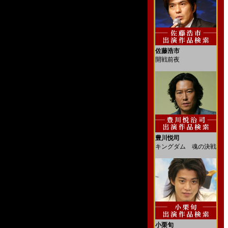
佐藤浩市
開戦前夜
豊川悦司
キングダム 魂の決戦
小栗旬