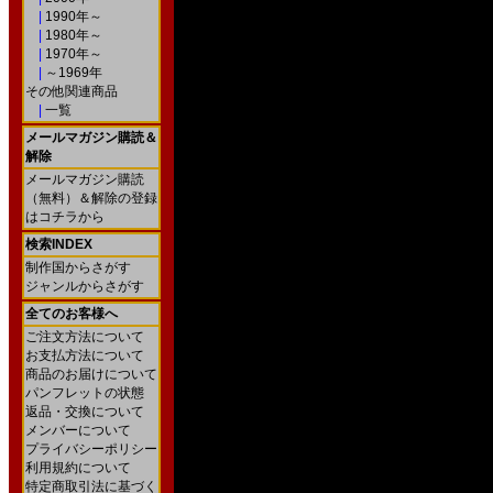
|
1990年～
|
1980年～
|
1970年～
|
～1969年
その他関連商品
|
一覧
メールマガジン購読＆
解除
メールマガジン購読
（無料）＆解除の登録
はコチラから
検索INDEX
制作国からさがす
ジャンルからさがす
全てのお客様へ
ご注文方法について
お支払方法について
商品のお届けについて
パンフレットの状態
返品・交換について
メンバーについて
プライバシーポリシー
利用規約について
特定商取引法に基づく