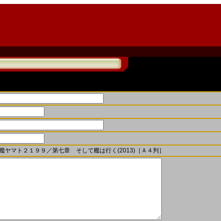
艦ヤマト２１９９／第七章 そして艦は行く(2013)［Ａ４判］