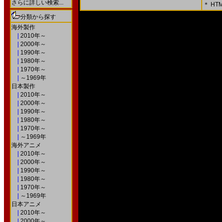
さらに詳しい検索...
＊ H
＊ 内容をよくご確認の上、「確認画面」を押してく
分類から探す
○次の画面で送信ボタンを押すと送信されます。
海外製作
|
2010年～
|
2000年～
|
1990年～
|
1980年～
|
1970年～
|
～1969年
日本製作
|
2010年～
|
2000年～
|
1990年～
|
1980年～
|
1970年～
|
～1969年
海外アニメ
|
2010年～
|
2000年～
|
1990年～
|
1980年～
|
1970年～
|
～1969年
日本アニメ
|
2010年～
|
2000年～