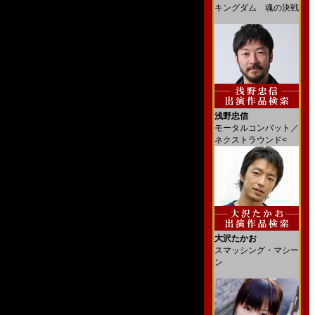
キングダム 魂の決戦
浅野忠信
モータルコンバット／
ネクストラウンド<
大沢たかお
スマッシング・マシー
ン