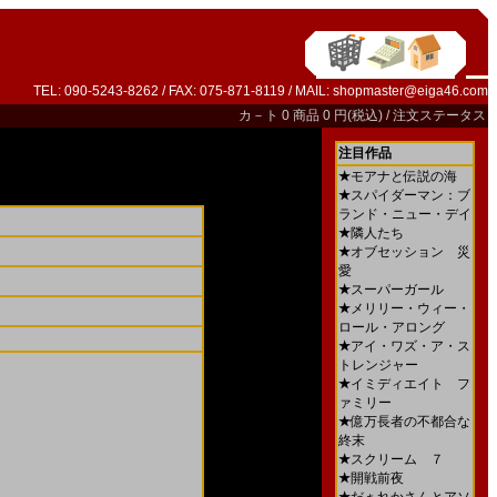
TEL: 090-5243-8262 / FAX: 075-871-8119 / MAIL:
shopmaster@eiga46.com
カ－ト
0 商品 0 円(税込) /
注文ステータス
注目作品
★
モアナと伝説の海
★
スパイダーマン：ブ
ランド・ニュー・デイ
★
隣人たち
★
オブセッション 災
愛
★
スーパーガール
★
メリリー・ウィー・
ロール・アロング
★
アイ・ワズ・ア・ス
トレンジャー
★
イミディエイト フ
ァミリー
★
億万長者の不都合な
終末
★
スクリーム ７
★
開戦前夜