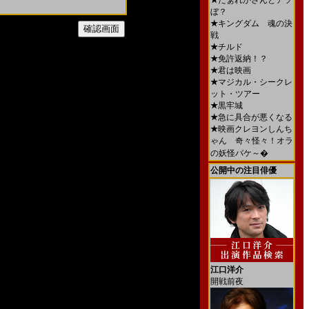
★
だぁれかさんとアソ
ぼ？
★
キングダム 魂の決
戦
★
チルド
★
免許返納！？
★
君は映画
★
マジカル・シークレ
ット・ツアー
★
黒牢城
★
急に具合が悪くなる
★
映画クレヨンしんち
ゃん 奇々怪々！オラ
の妖怪バケ～�
公開中の注目俳優
江口洋介
開戦前夜