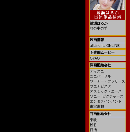
綾瀬はるか
箱の中の羊
映画情報
allcinema ONLINE
予告編ムービー
GYAO
洋画配給会社
ディズニー
ユニバーサル
ワーナー・ブラザース
ブエナビスタ
アスミック・エース
ソニー･ピクチャーズ
エンタテインメント
東宝東和
邦画配給会社
東映
松竹
日活