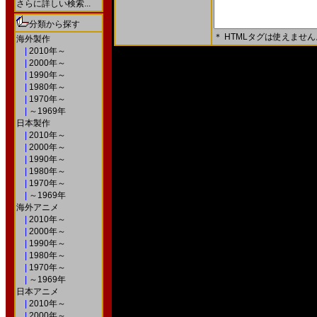
さらに詳しい検索...
分類から探す
＊ HTMLタグは使えません
海外製作
|
2010年～
＊ 内容をよくご確認の上、「確認画面」を押してく
|
2000年～
○次の画面で送信ボタンを押すと送信されます。
|
1990年～
|
1980年～
|
1970年～
|
～1969年
日本製作
|
2010年～
|
2000年～
|
1990年～
|
1980年～
|
1970年～
|
～1969年
海外アニメ
|
2010年～
|
2000年～
|
1990年～
|
1980年～
|
1970年～
|
～1969年
日本アニメ
|
2010年～
|
2000年～