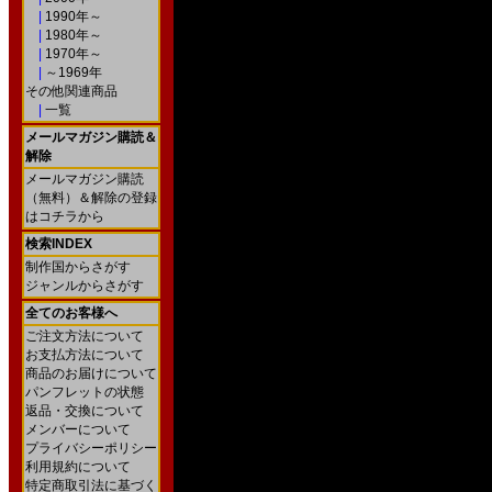
|
1990年～
|
1980年～
|
1970年～
|
～1969年
その他関連商品
|
一覧
メールマガジン購読＆
解除
メールマガジン購読
（無料）＆解除の登録
はコチラから
検索INDEX
制作国からさがす
ジャンルからさがす
全てのお客様へ
ご注文方法について
お支払方法について
商品のお届けについて
パンフレットの状態
返品・交換について
メンバーについて
プライバシーポリシー
利用規約について
特定商取引法に基づく