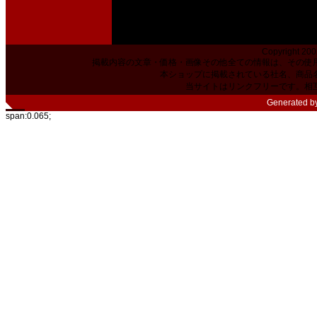
Copyright 200
掲載内容の文章・価格・画像その他全ての情報は、その使
本ショップに掲載されている社名、商品
当サイトはリンクフリーです。相
Generated b
span:0.065;