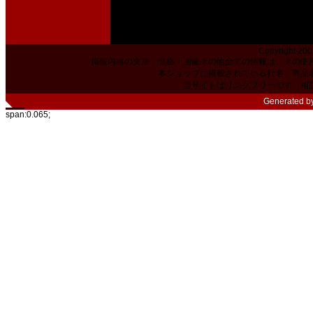
Copyright 200
掲載内容の文章・価格・画像その他全ての情報は、その使
本ショップに掲載されている社名、商品
当サイトはリンクフリーです。相
Generated b
span:0.065;