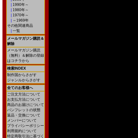
|
1990年～
|
1980年～
|
1970年～
|
～1969年
その他関連商品
|
一覧
メールマガジン購読＆
解除
メールマガジン購読
（無料）＆解除の登録
はコチラから
検索INDEX
制作国からさがす
ジャンルからさがす
全てのお客様へ
ご注文方法について
お支払方法について
商品のお届けについて
パンフレットの状態
返品・交換について
メンバーについて
プライバシーポリシー
利用規約について
特定商取引法に基づく