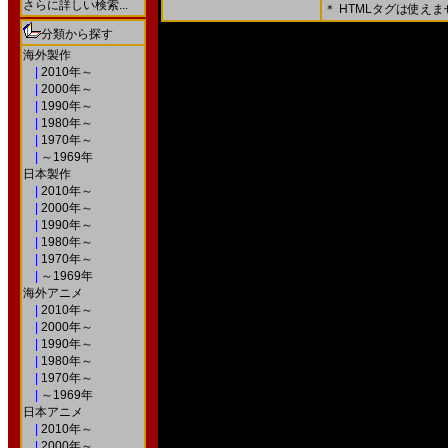
さらに詳しい検索...
＊ HTMLタグは使え
＊ 内容をよくご確認の上、「確認画面」を押してく
分類から探す
○次の画面で送信ボタンを押すと送信されます。
海外製作
|
2010年～
|
2000年～
|
1990年～
|
1980年～
|
1970年～
|
～1969年
日本製作
|
2010年～
|
2000年～
|
1990年～
|
1980年～
|
1970年～
|
～1969年
海外アニメ
|
2010年～
|
2000年～
|
1990年～
|
1980年～
|
1970年～
|
～1969年
日本アニメ
|
2010年～
|
2000年～