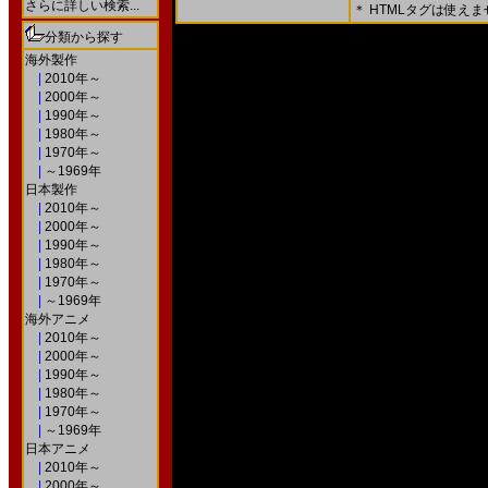
さらに詳しい検索...
＊ HTMLタグは使え
＊ 内容をよくご確認の上、「確認画面」を押してく
分類から探す
○次の画面で送信ボタンを押すと送信されます。
海外製作
|
2010年～
|
2000年～
|
1990年～
|
1980年～
|
1970年～
|
～1969年
日本製作
|
2010年～
|
2000年～
|
1990年～
|
1980年～
|
1970年～
|
～1969年
海外アニメ
|
2010年～
|
2000年～
|
1990年～
|
1980年～
|
1970年～
|
～1969年
日本アニメ
|
2010年～
|
2000年～