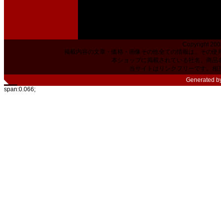
Copyright 200
掲載内容の文章・価格・画像その他全ての情報は、その使
本ショップに掲載されている社名、商品
当サイトはリンクフリーです。相
Generated b
span:0.066;