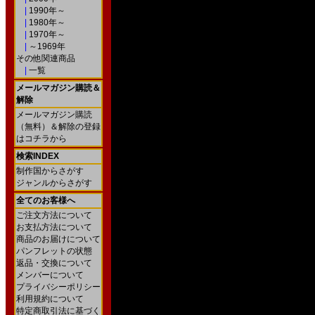
|
1990年～
|
1980年～
|
1970年～
|
～1969年
その他関連商品
|
一覧
メールマガジン購読＆
解除
メールマガジン購読
（無料）＆解除の登録
はコチラから
検索INDEX
制作国からさがす
ジャンルからさがす
全てのお客様へ
ご注文方法について
お支払方法について
商品のお届けについて
パンフレットの状態
返品・交換について
メンバーについて
プライバシーポリシー
利用規約について
特定商取引法に基づく