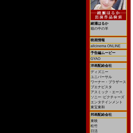
綾瀬はるか
箱の中の羊
映画情報
allcinema ONLINE
予告編ムービー
GYAO
洋画配給会社
ディズニー
ユニバーサル
ワーナー・ブラザース
ブエナビスタ
アスミック・エース
ソニー･ピクチャーズ
エンタテインメント
東宝東和
邦画配給会社
東映
松竹
日活