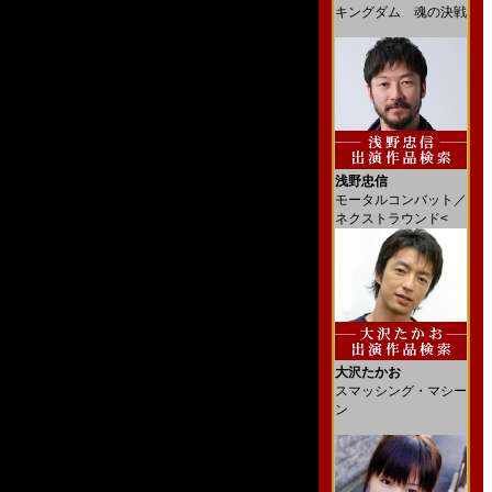
キングダム 魂の決戦
浅野忠信
モータルコンバット／
ネクストラウンド<
大沢たかお
スマッシング・マシー
ン