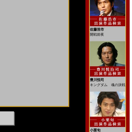
佐藤浩市
開戦前夜
豊川悦司
キングダム 魂の決戦
小栗旬