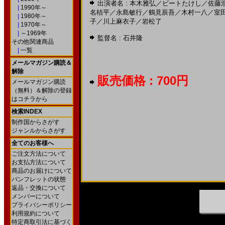
出演者名 :
本木雅弘
／
ビートたけし
／
佐藤
|
1990年～
名桔平
／
永島敏行
／
鶴見辰吾
／
木村一八
／
室
|
1980年～
子
／
川上麻衣子
／
岩松了
|
1970年～
|
～1969年
監督名 :
石井隆
その他関連商品
|
一覧
メールマガジン購読＆
解除
販売価格 : 700円
メールマガジン購読
（無料）＆解除の登録
はコチラから
検索INDEX
制作国からさがす
ジャンルからさがす
全てのお客様へ
ご注文方法について
お支払方法について
商品のお届けについて
パンフレットの状態
返品・交換について
メンバーについて
プライバシーポリシー
利用規約について
特定商取引法に基づく