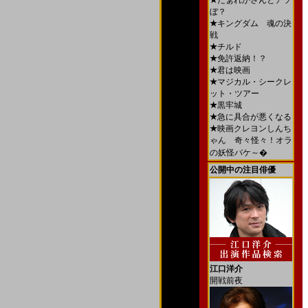
★
だぁれかさんとアソ
ぼ？
★
キングダム 魂の決
戦
★
チルド
★
免許返納！？
★
君は映画
★
マジカル・シークレ
ット・ツアー
★
黒牢城
★
急に具合が悪くなる
★
映画クレヨンしんち
ゃん 奇々怪々！オラ
の妖怪バケ～�
公開中の注目俳優
江口洋介
開戦前夜