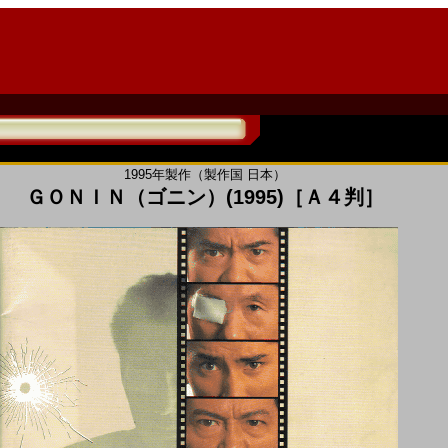
1995年製作（製作国 日本）
ＧＯＮＩＮ（ゴニン）(1995)［Ａ４判］