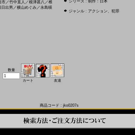
シリーズ :
制作：日本
浩市
／
竹中直人
／
根津甚八
／
椎
田日出男
／
横山めぐみ
／
永島暎
ジャンル :
アクション
、
犯罪
数量
カート
友達
商品コード : jko0207s