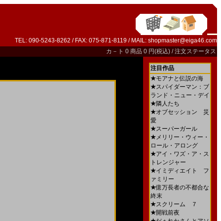
TEL: 090-5243-8262 / FAX: 075-871-8119 / MAIL:
shopmaster@eiga46.com
カ－ト
0 商品 0 円(税込) /
注文ステータス
注目作品
★
モアナと伝説の海
★
スパイダーマン：ブ
ランド・ニュー・デイ
★
隣人たち
★
オブセッション 災
愛
★
スーパーガール
★
メリリー・ウィー・
ロール・アロング
★
アイ・ワズ・ア・ス
トレンジャー
★
イミディエイト フ
ァミリー
★
億万長者の不都合な
終末
★
スクリーム ７
★
開戦前夜