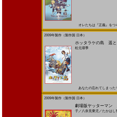
オレたちは『正義』をつらぬく
2009年製作（製作国 日本）
ホッタラケの島 遥と魔
松元環季
あなたの忘れてしまったモノが
2009年製作（製作国 日本）
劇場版ヤッターマン 新
子
／
八奈見乗児
／
たかはし