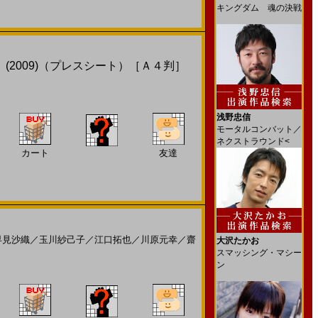
キングダム 魂の決戦
ド）(2009)（プレスシート）［Ａ４判］
浅野忠信
モータルコンバット／
ネクストラウンド<
カート
友達
早見沙織
／
玉川紗己子
／
江口拓也
／
川原元幸
／
齋
大沢たかお
スマッシング・マシー
ン