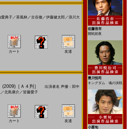
由愛典子
／
茶風林
／
古谷徹
／
伊藤健太郎
／
浪川大
佐藤浩市
開戦前夜
カート
友達
豊川悦司
キングダム 魂の決戦
(2009)［Ａ４判］
出演者名
声優：田中
人
／
北島康介
／
皆藤愛子
カート
友達
小栗旬