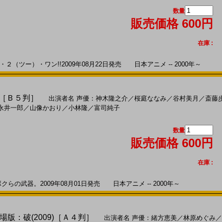
数量
販売価格 600円
在庫 :
（ツー）・ワン!!2009年08月22日発売 日本アニメ -- 2000年～
)［Ｂ５判］
出演者名
声優：神木隆之介
／
桜庭ななみ
／
谷村美月
／
斎藤
永井一郎
／
山像かおり
／
小林隆
／
富司純子
数量
販売価格 600円
在庫 :
らの武器。2009年08月01日発売 日本アニメ -- 2000年～
版：破(2009)［Ａ４判］
出演者名
声優：緒方恵美
／
林原めぐみ
／