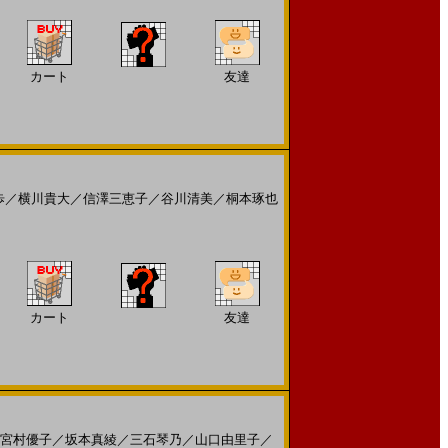
カート
友達
歩
／
横川貴大
／
信澤三恵子
／
谷川清美
／
桐本琢也
カート
友達
宮村優子
／
坂本真綾
／
三石琴乃
／
山口由里子
／