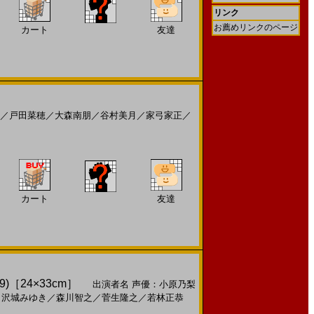
リンク
お薦めリンクのページ
カート
友達
／
戸田菜穂
／
大森南朋
／
谷村美月
／
家弓家正
／
カート
友達
24×33cm］
出演者名
声優：小原乃梨
／
沢城みゆき
／
森川智之
／
菅生隆之
／
若林正恭