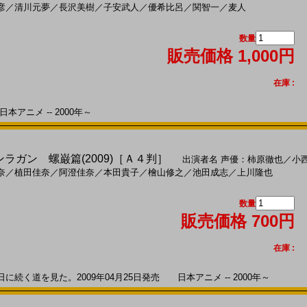
彦
／
清川元夢
／
長沢美樹
／
子安武人
／
優希比呂
／
関智一
／
麦人
数量
販売価格 1,000円
在庫 :
本アニメ -- 2000年～
ンラガン 螺巌篇(2009)［Ａ４判］
出演者名
声優：柿原徹也
／
小
奈
／
植田佳奈
／
阿澄佳奈
／
本田貴子
／
檜山修之
／
池田成志
／
上川隆也
数量
販売価格 700円
在庫 :
く道を見た。2009年04月25日発売 日本アニメ -- 2000年～