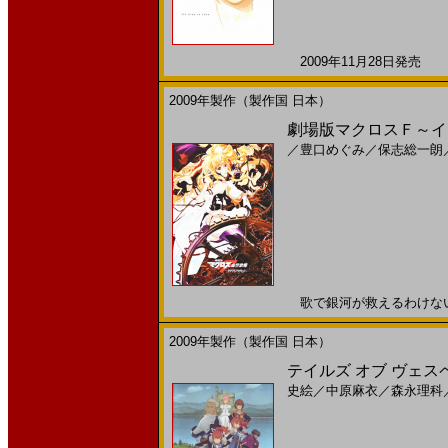
2009年11月28日発売 日
2009年製作（製作国 日本）
劇場版マクロスＦ～イツ
／
豊口めぐみ
／
保志総一朗
歌で銀河が救えるわけないでし
2009年製作（製作国 日本）
テイルズ オブ ヴェスペリア 
史絵
／
中原麻衣
／
森永理科