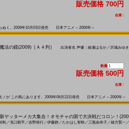
販売価格 700円
在庫 :
。2009年10月03日発売 日本アニメ -- 2000年～
法の鏡(2009)［Ａ４判］
出演者名
声優：綾瀬はるか
／
沢城みゆき
数量
販売価格 500円
在庫 :
 この島にあります。2009年08月22日発売 日本アニメ -- 2000年～
ヤッターメカ大集合！オモチャの国で大決戦だコロン！(2009)［
智秋
／
滝口順平
／
吉野裕行
／
伊藤静
／
たかはし智秋
／
三瓶由布子
／
緒方賢一