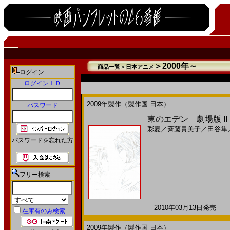
＞2000年～
商品一覧＞日本アニメ
ログイン
ログインＩＤ
2009年製作（製作国 日本）
パスワード
東のエデン 劇場版 II Pa
彩夏
／
斉藤貴美子
／
田谷隼
パスワードを忘れた方
フリー検索
2010年03月13日発売 日
在庫有のみ検索
2009年製作（製作国 日本）