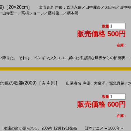
)［20×20cm］
出演者名
声優：森迫永依
／
田中麗奈
／
太田光
／
田中裕
／
山寺宏一
／
高橋ジョージ
／
藤村俊二
／
柄本明
数量
販売価格 500円
在庫 :
りた。 それは、ペンギン少女ココに届いた不思議な世界からの招待状──。2009
遠の歌姫(2009)［Ａ４判］
出演者名
声優：大泉洋
／
堀北真希
／
数量
販売価格 600円
在庫 :
遠の命が贈られる。2009年12月19日発売 日本アニメ -- 2000年～