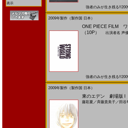
表示
強者のみが生き残る!!2009
2009年製作（製作国 日本）
ONE PIECE FI
（10P）
出演者名
声
強者のみが生き残る!!2009
2009年製作（製作国 日本）
東のエデン 劇場版 I The
藤彩夏
／
斉藤貴美子
／
田谷