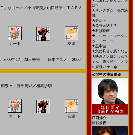
★
だぁれかさんとアソ
ぼ？
二
／
永井一郎
／
小山茉美
／
山口勝平
／
ＴＡＲＡ
★
キングダム 魂の決
戦
★
チルド
★
免許返納！？
★
君は映画
★
マジカル・シークレ
ット・ツアー
カート
友達
★
黒牢城
★
急に具合が悪くなる
★
映画クレヨンしんち
年12月23日発売 日本アニメ -- 2000
ゃん 奇々怪々！オラ
の妖怪バケ～�
公開中の注目俳優
水樹奈々
／
渡部篤郎
／
相武紗季
カート
友達
江口洋介
開戦前夜