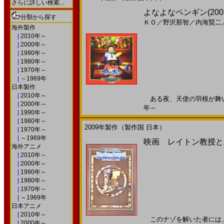
さらに詳しい検索...
よなよなペンギン(2009
分類から探す
ＫＯ
／
野沢那智
／
内海賢二
海外製作
|
2010年～
|
2000年～
|
1990年～
|
1980年～
|
1970年～
|
～1969年
日本製作
|
2010年～
ある夜、天使の羽根が舞い降
|
2000年～
年～
|
1990年～
|
1980年～
2009年製作（製作国 日本）
|
1970年～
|
～1969年
映画 レイトン教授と永
海外アニメ
|
2010年～
|
2000年～
|
1990年～
|
1980年～
|
1970年～
|
～1969年
日本アニメ
|
2010年～
このナゾを解いた者には、 永
|
2000年～