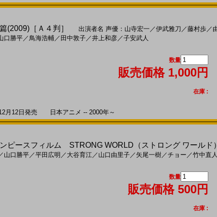
(2009)［Ａ４判］
出演者名
声優：山寺宏一
／
伊武雅刀
／
藤村歩
／
山口勝平
／
鳥海浩輔
／
田中敦子
／
井上和彦
／
子安武人
数量
販売価格 1,000円
在庫 :
2月12日発売 日本アニメ -- 2000年～
M ワンピースフィルム STRONG WORLD（ストロング ワールド）
／
山口勝平
／
平田広明
／
大谷育江
／
山口由里子
／
矢尾一樹
／
チョー
／
竹中直
数量
販売価格 500円
在庫 :