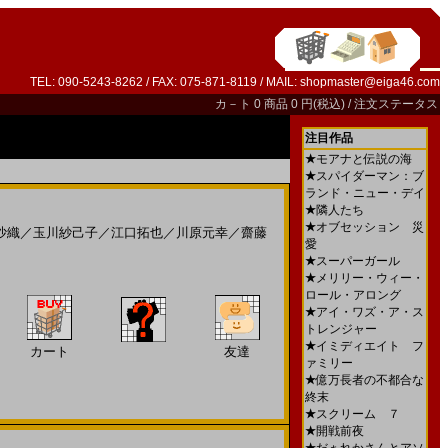
TEL: 090-5243-8262 / FAX: 075-871-8119 / MAIL:
shopmaster@eiga46.com
カ－ト
0 商品 0 円(税込) /
注文ステータス
注目作品
★
モアナと伝説の海
★
スパイダーマン：ブ
ランド・ニュー・デイ
★
隣人たち
★
オブセッション 災
沙織
／
玉川紗己子
／
江口拓也
／
川原元幸
／
齋藤
愛
★
スーパーガール
★
メリリー・ウィー・
ロール・アロング
★
アイ・ワズ・ア・ス
トレンジャー
★
イミディエイト フ
カート
友達
ァミリー
★
億万長者の不都合な
終末
★
スクリーム ７
★
開戦前夜