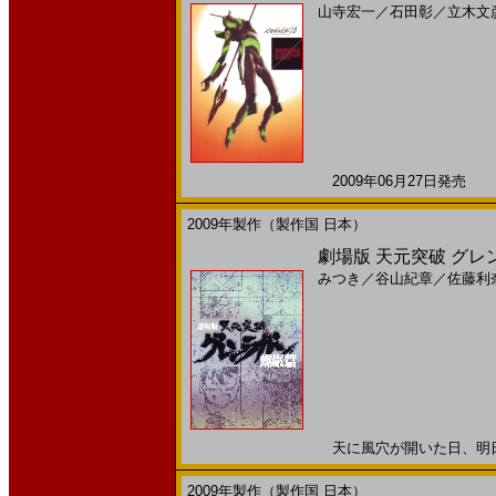
山寺宏一
／
石田彰
／
立木文
2009年06月27日発売 日
2009年製作（製作国 日本）
劇場版 天元突破 グレ
みつき
／
谷山紀章
／
佐藤利
天に風穴が開いた日、明日に続
2009年製作（製作国 日本）