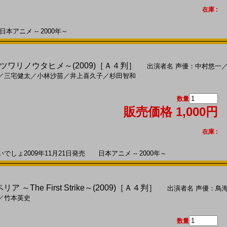
在庫 :
本アニメ -- 2000年～
ワリノウタヒメ～(2009)［Ａ４判］
出演者名
声優：中村悠一
／
三宅健太
／
小林沙苗
／
井上喜久子
／
杉田智和
数量
販売価格 1,000円
在庫 :
ょ2009年11月21日発売 日本アニメ -- 2000年～
～The First Strike～(2009)［Ａ４判］
出演者名
声優：鳥
／
竹本英史
数量