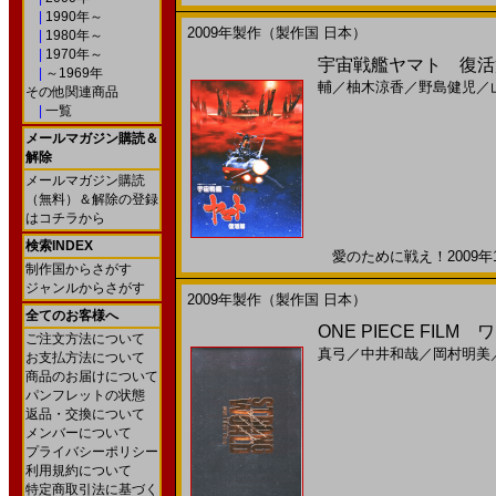
|
1990年～
2009年製作（製作国 日本）
|
1980年～
|
1970年～
宇宙戦艦ヤマト 復活篇
|
～1969年
輔
／
柚木涼香
／
野島健児
／
その他関連商品
|
一覧
メールマガジン購読＆
解除
メールマガジン購読
（無料）＆解除の登録
はコチラから
検索INDEX
愛のために戦え！2009年1
制作国からさがす
ジャンルからさがす
2009年製作（製作国 日本）
全てのお客様へ
ONE PIECE FIL
ご注文方法について
真弓
／
中井和哉
／
岡村明美
お支払方法について
商品のお届けについて
パンフレットの状態
返品・交換について
メンバーについて
プライバシーポリシー
利用規約について
特定商取引法に基づく