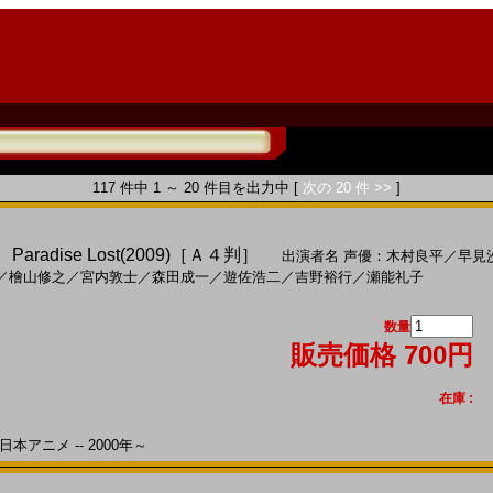
117 件中 1 ～ 20 件目を出力中 [
次の 20 件 >>
]
radise Lost(2009)［Ａ４判］
出演者名
声優：木村良平
／
早見
／
檜山修之
／
宮内敦士
／
森田成一
／
遊佐浩二
／
吉野裕行
／
瀬能礼子
数量
販売価格 700円
在庫 :
本アニメ -- 2000年～