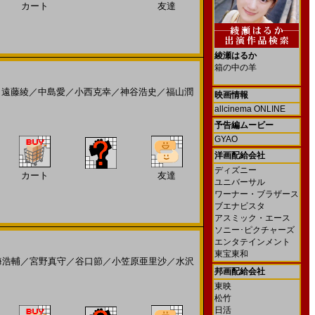
カート
友達
綾瀬はるか
箱の中の羊
／
遠藤綾
／
中島愛
／
小西克幸
／
神谷浩史
／
福山潤
映画情報
allcinema ONLINE
予告編ムービー
GYAO
洋画配給会社
ディズニー
カート
友達
ユニバーサル
ワーナー・ブラザース
ブエナビスタ
アスミック・エース
ソニー･ピクチャーズ
エンタテインメント
東宝東和
海浩輔
／
宮野真守
／
谷口節
／
小笠原亜里沙
／
水沢
邦画配給会社
東映
松竹
日活