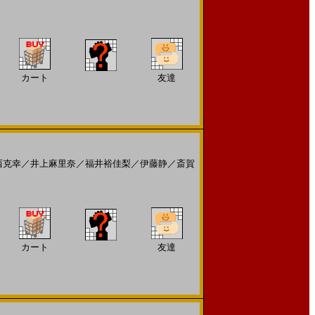
カート
友達
西克幸
／
井上麻里奈
／
福井裕佳梨
／
伊藤静
／
斎賀
カート
友達