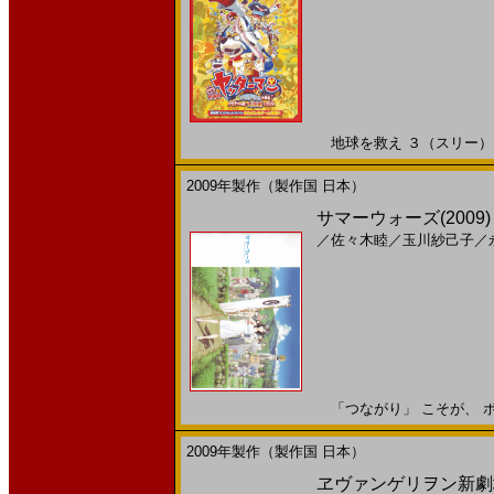
地球を救え ３（スリー）・２
2009年製作（製作国 日本）
サマーウォーズ(2009
／
佐々木睦
／
玉川紗己子
／
「つながり」 こそが、 ボク
2009年製作（製作国 日本）
ヱヴァンゲリヲン新劇場