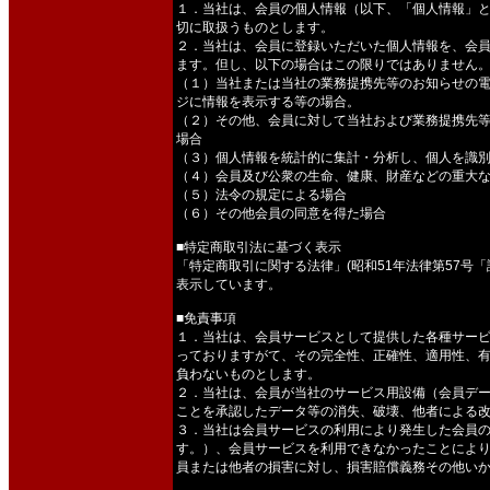
１．当社は、会員の個人情報（以下、「個人情報」
切に取扱うものとします。
２．当社は、会員に登録いただいた個人情報を、会
ます。但し、以下の場合はこの限りではありません
（１）当社または当社の業務提携先等のお知らせの
ジに情報を表示する等の場合。
（２）その他、会員に対して当社および業務提携先
場合
（３）個人情報を統計的に集計・分析し、個人を識
（４）会員及び公衆の生命、健康、財産などの重大
（５）法令の規定による場合
（６）その他会員の同意を得た場合
■特定商取引法に基づく表示
「特定商取引に関する法律」(昭和51年法律第57号
表示しています。
■免責事項
１．当社は、会員サービスとして提供した各種サー
っておりますがて、その完全性、正確性、適用性、
負わないものとします。
２．当社は、会員が当社のサービス用設備（会員デ
ことを承認したデータ等の消失、破壊、他者による
３．当社は会員サービスの利用により発生した会員
す。）、会員サービスを利用できなかったことによ
員または他者の損害に対し、損害賠償義務その他い