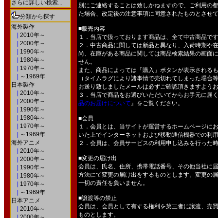
さらに詳しい検索...
別にご連絡することは致しかねますので、ご利用の
た場合、改定後の注意事項に同意されたものとさせ
分類から探す
海外製作
■販売内容
|
2010年～
１．当店で扱っております商品は、全て中古商品で
|
2000年～
２．中古商品に関しては新品と異なり、入荷時期や
|
1990年～
尚、在庫がある商品に関しては商品検索結果の画面
|
1980年～
せん。
|
1970年～
また、商品によっては「購入」ボタンが表示される
|
～1969年
（タイムラグにより諸事情で売切れてしまった場合
日本製作
お送り致しましたメールは必ずご確認頂きますよう
|
2010年～
３．当店で商品をお選びいただいてからお手元に届く
|
2000年～
品のお届けについて
』をご覧ください。
|
1990年～
|
1980年～
■会員
|
1970年～
１．会員とは、当サイトが運営するホームページに
|
～1969年
いた上でインターネットおよび移動通信機器での利
海外アニメ
２．会員は、会員サービスの利用申し込みを行った
|
2010年～
■変更の届け出
|
2000年～
会員は、氏名、住所、携帯電話番号、その他当社に
|
1990年～
方法にて変更の届け出をするものとします。変更の
|
1980年～
一切の責任を負いません。
|
1970年～
|
～1969年
■譲渡等の禁止
日本アニメ
会員は、会員として有する権利を第三者に譲渡、売
|
2010年～
ものとします。
|
2000年～