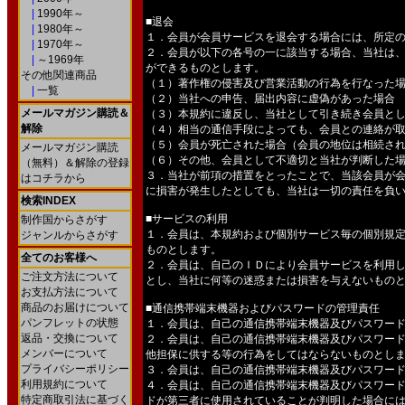
|
1990年～
■退会
|
1980年～
１．会員が会員サービスを退会する場合には、所定
|
1970年～
２．会員が以下の各号の一に該当する場合、当社は
|
～1969年
ができるものとします。
その他関連商品
（１）著作権の侵害及び営業活動の行為を行なった
|
一覧
（２）当社への申告、届出内容に虚偽があった場合
メールマガジン購読＆
（３）本規約に違反し、当社として引き続き会員と
解除
（４）相当の通信手段によっても、会員との連絡が
（５）会員が死亡された場合（会員の地位は相続さ
メールマガジン購読
（６）その他、会員として不適切と当社が判断した
（無料）＆解除の登録
３．当社が前項の措置をとったことで、当該会員が
はコチラから
に損害が発生したとしても、当社は一切の責任を負
検索INDEX
■サービスの利用
制作国からさがす
１．会員は、本規約および個別サービス毎の個別規
ジャンルからさがす
ものとします。
全てのお客様へ
２．会員は、自己のＩＤにより会員サービスを利用
ご注文方法について
とし、当社に何等の迷惑または損害を与えないもの
お支払方法について
商品のお届けについて
■通信携帯端末機器およびパスワードの管理責任
パンフレットの状態
１．会員は、自己の通信携帯端末機器及びパスワー
返品・交換について
２．会員は、自己の通信携帯端末機器及びパスワー
メンバーについて
他担保に供する等の行為をしてはならないものとし
プライバシーポリシー
３．会員は、自己の通信携帯端末機器及びパスワー
利用規約について
４．会員は、自己の通信携帯端末機器及びパスワー
特定商取引法に基づく
ドが第三者に使用されていることが判明した場合に