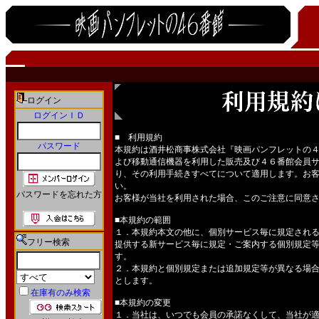
ログイン
ログインＩＤ
■ 利用規約
パスワード
本規約は酒井松商事株式会社『映画パンフレットの
よび移動通信機器を利用した販売及び４６番館会員
り、その利用手続きすべてについて適用します。お
い。
パスワードを忘れた方
お客様が当社を利用された場合、このご注意に同意
■本規約の範囲
１．本規約本文の他に、個別サービス毎に規定され
フリー検索
提供する新サービス毎に規定・ご案内する個別規定
す。
２．本規約と個別規定または追加規定等が異なる場
とします。
在庫有のみ検索
■本規約の変更
１．当社は、いつでも会員の承諾なくして、当社が