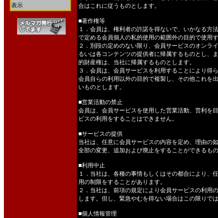
表示
合はこれに従うものとします。
■著作権等
１．会員は、権利者の許諾を得ないで、いかなる方
で定める会員個人の私的使用の範囲外の目的で使用
２．別段の定めのない限り、会員サービスのオンラ
るいは各コンテンツの提供者に帰属するものとし、
的財産権は、当社に帰属するものとします。
３．会員は、会員サービスを利用することにより得
会員自らの利用以外の目的で複製し、その他これを
いものとします。
■営業活動の禁止
会員は、会員サービスを使用した営業活動、営利を
ビスの利用をすることはできません。
■サービスの提供
当社は、任意に会員サービスの内容を定め、理由の
全部の変更、追加および廃止をすることができるも
■利用中止
１．当社は、各種の事情もしくはその都合により、
用の制限をすることがあります。
２．当社は、前項の規定により会員サービスの利用
します。但し、緊急やむを得ない場合はこの限りで
■個人情報管理