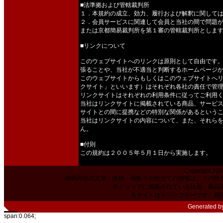
■法準拠および管轄裁判所
１．本規約の成立、効力、履行および解釈に関して
２．会員サービスに関連して会員と当社の間で問題
または京都簡易裁判所を第１審の管轄裁判所としま
■リンクについて
このウェブサイトへのリンクは原則として自由です
張ることや、当社が不適当と判断するホームページ
このウェブサイトからもしくはこのウェブサイトへ
クサイト」といいます）はそれぞれ各社の責任で管
リンクサイトはそれぞれの利用条件に従ってご利用
当社はリンクサイトに掲載されている商品、サービ
サイトとの間に提携などの特別な関係があるという
当社はリンクサイトの内容について、また、それら
ん。
■付則
この規約は２００５年５月１日から実施します。
Copyright 200
掲載内容の文章・価格・画像その他全ての情報は、その使
本ショップに掲載されている社名、商品
当サイトはリンクフリーです。相
Generated b
span:0.064;