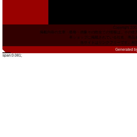
Copyright 200
掲載内容の文章・価格・画像その他全ての情報は、その使
本ショップに掲載されている社名、商品
当サイトはリンクフリーです。相
Generated b
span:0.081;