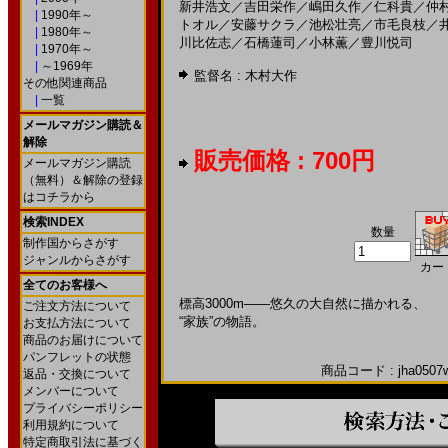
新井浩文
／
吉田栄作
／
嶋田久作
／
仁科貴
／
仲
|
1990年～
トオル
／
安藤サクラ
／
池松壮亮
／
市毛良枝
／
|
1980年～
川比佐志
／
石橋蓮司
／
小林薫
／
豊川悦司
|
1970年～
|
～1969年
監督名 :
木村大作
その他関連商品
|
一覧
メールマガジン購読＆
解除
販売価格 : 700円
メールマガジン購読
（無料）＆解除の登録
はコチラから
検索INDEX
数量
制作国からさがす
ジャンルからさがす
カー
全てのお客様へ
標高3000m――悠久の大自然に描かれる、
ご注文方法について
“家族”の物語。
お支払方法について
商品のお届けについて
パンフレットの状態
商品コード : jha0507w
返品・交換について
メンバーについて
プライバシーポリシー
利用規約について
特定商取引法に基づく