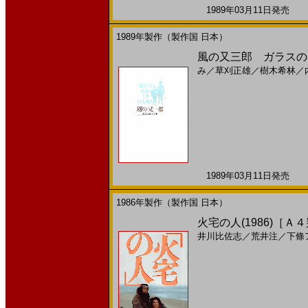
1989年03月11日発売 日
1989年製作（製作国 日本）
風の又三郎 ガラスのマ
み
／
草刈正雄
／
樹木希林
／
1989年03月11日発売 日
1986年製作（製作国 日本）
火宅の人(1986)［Ａ
井川比佐志
／
荒井注
／
下條