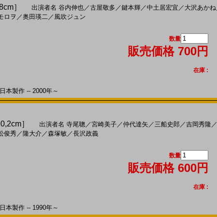
,8cm］
出演者名
谷内伸也
／
古屋敬多
／
鍵本輝
／
中土居宏宜
／
大沢あかね
モロヲ
／
奥田瑛二
／
風吹ジュン
数量
販売価格 700円
在庫 :
本製作 -- 2000年～
0,2cm］
出演者名
寺尾聰
／
宮崎美子
／
仲代達矢
／
三船史郎
／
吉岡秀隆
松俊秀
／
隆大介
／
森塚敏
／
長沢政義
数量
販売価格 600円
在庫 :
本製作 -- 1990年～