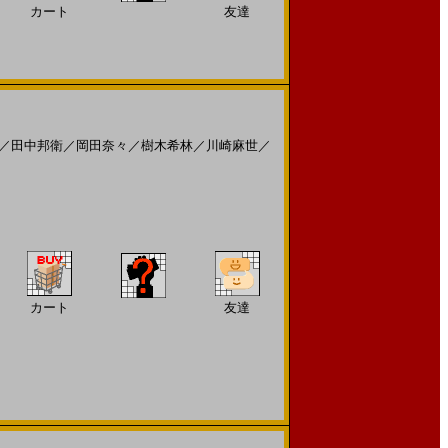
カート
友達
／
田中邦衛
／
岡田奈々
／
樹木希林
／
川崎麻世
／
カート
友達