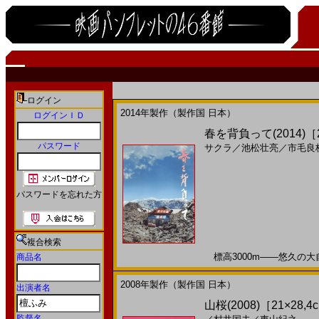
ログイン
2014年製作（製作国 日本）
ログインＩＤ
春を背負って(2014)［2
パスワード
サクラ
／
池松壮亮
／
市毛良
パスワードを忘れた方
複合検索
標高3000m――悠久の大自然
商品名
2008年製作（製作国 日本）
出演者名
山桜(2008)［21×28,4
監督名