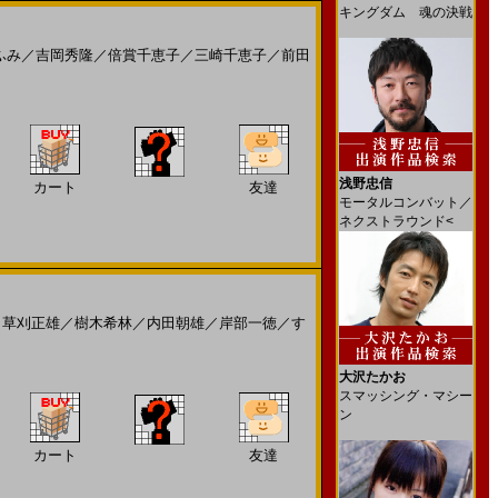
キングダム 魂の決戦
ふみ
／
吉岡秀隆
／
倍賞千恵子
／
三崎千恵子
／
前田
浅野忠信
カート
友達
モータルコンバット／
ネクストラウンド<
／
草刈正雄
／
樹木希林
／
内田朝雄
／
岸部一徳
／
す
大沢たかお
スマッシング・マシー
ン
カート
友達