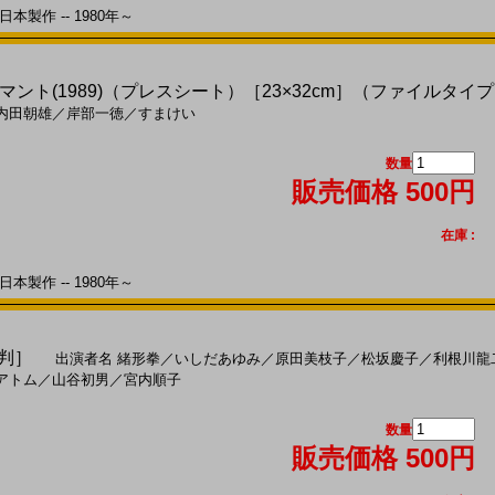
本製作 -- 1980年～
ント(1989)（プレスシート）［23×32cm］（ファイルタイ
内田朝雄
／
岸部一徳
／
すまけい
数量
販売価格 500円
在庫 :
本製作 -- 1980年～
４判］
出演者名
緒形拳
／
いしだあゆみ
／
原田美枝子
／
松坂慶子
／
利根川龍
アトム
／
山谷初男
／
宮内順子
数量
販売価格 500円