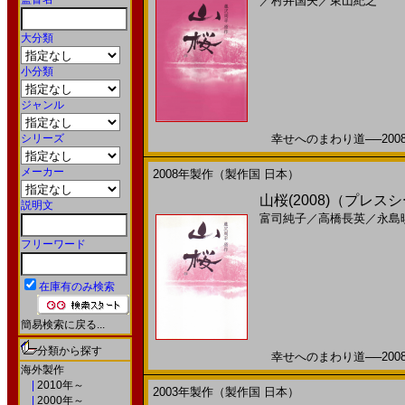
／
村井国夫
／
東山紀之
大分類
小分類
ジャンル
シリーズ
幸せへのまわり道──2008年
メーカー
2008年製作（製作国 日本）
山桜(2008)（プレスシ
説明文
富司純子
／
高橋長英
／
永島
フリーワード
在庫有のみ検索
簡易検索に戻る...
分類から探す
幸せへのまわり道──2008年
海外製作
|
2010年～
2003年製作（製作国 日本）
|
2000年～