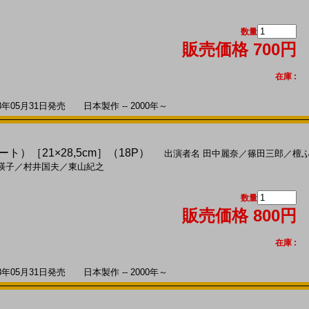
数量
販売価格 700円
在庫 :
05月31日発売 日本製作 -- 2000年～
ート）［21×28,5cm］（18P）
出演者名
田中麗奈
／
篠田三郎
／
檀
暎子
／
村井国夫
／
東山紀之
数量
販売価格 800円
在庫 :
05月31日発売 日本製作 -- 2000年～