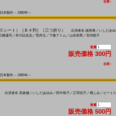
在庫 :
本製作 -- 1980年～
プレスシート）［Ｂ４判］（三つ折り）
出演者名
緒形拳
／
いしだあゆ
石橋蓮司
／
井川比佐志
／
荒井注
／
下條アトム
／
山谷初男
／
宮内順子
数量
販売価格 300円
在庫 :
本製作 -- 1980年～
出演者名
高倉健
／
いしだあゆみ
／
田中裕子
／
乙羽信子
／
檀ふみ
／
ビート
数量
販売価格 500円