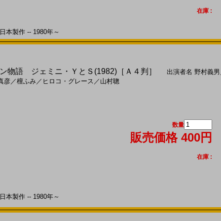
在庫 :
本製作 -- 1980年～
物語 ジェミニ・ＹとＳ(1982)［Ａ４判］
出演者名
野村義男
真彦
／
檀ふみ
／
ヒロコ・グレース
／
山村聰
数量
販売価格 400円
在庫 :
本製作 -- 1980年～