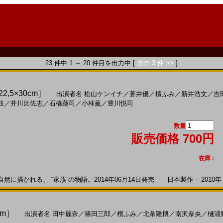
23 件中 1 ～ 20 件目を出力中 [
次の 3 件 >>
]
2,5×30cm］
出演者名
松山ケンイチ
／
蒼井優
／
檀ふみ
／
新井浩文
／
吉
枝
／
井川比佐志
／
石橋蓮司
／
小林薫
／
豊川悦司
数量
販売価格 700円
在庫 :
に描かれる、 “家族”の物語。2014年06月14日発売 日本製作 -- 2010年
cm］
出演者名
田中麗奈
／
篠田三郎
／
檀ふみ
／
北条隆博
／
南沢奈央
／
樋浦