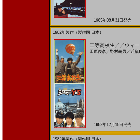
1985年08月31日発売 日
1982年製作（製作国 日本）
三等高校生／／ウィーン
田原俊彦
／
野村義男
／
近藤
1982年12月18日発売 日
1982年製作（製作国 日本）