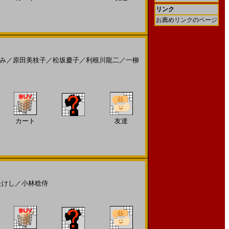
リンク
お薦めリンクのページ
み
／
原田美枝子
／
松坂慶子
／
利根川龍二
／
一柳
カート
友達
たけし
／
小林稔侍