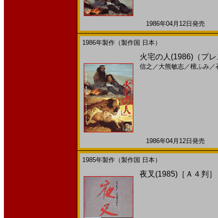
1986年04月12日発売 日
1986年製作（製作国 日本）
火宅の人(1986)（
信之
／
大熊敏志
／
檀ふみ
／
1986年04月12日発売 日
1985年製作（製作国 日本）
夜叉(1985)［Ａ４判］