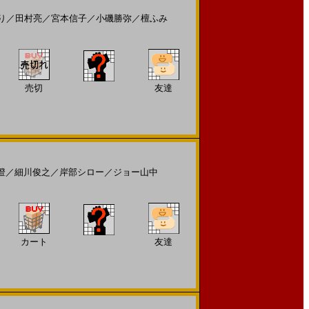
り
／
田村亮
／
宮本信子
／
小磯勝弥
／
檀ふみ
売切
友達
澄
／
細川俊之
／
岸部シロー
／
ジョー山中
カート
友達