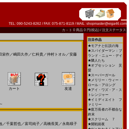
TEL: 090-5243-8262 / FAX: 075-871-8119 / MAIL:
shopmaster@eiga46.com
カ－ト
0 商品 0 円(税込) /
注文ステータス
注目作品
★
モアナと伝説の海
★
スパイダーマン：ブ
田栄作
／
嶋田久作
／
仁科貴
／
仲村トオル
／
安藤
ランド・ニュー・デイ
★
隣人たち
★
オブセッション 災
愛
★
スーパーガール
★
メリリー・ウィー・
ロール・アロング
カート
友達
★
アイ・ワズ・ア・ス
トレンジャー
★
イミディエイト フ
～
ァミリー
★
億万長者の不都合な
終末
★
スクリーム ７
勉
／
千葉哲也
／
富司純子
／
高橋長英
／
永島暎子
★
開戦前夜