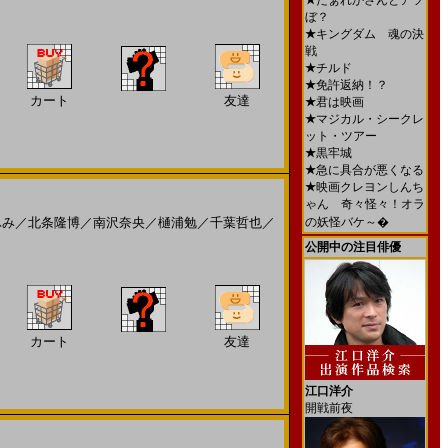
★
だぁれかさんとアソ
ぼ？
★
キングダム 魂の決
戦
★
チルド
★
免許返納！？
カート
友達
★
君は映画
★
マジカル・シークレ
ット・ツアー
★
黒牢城
★
急に具合が悪くなる
★
映画クレヨンしんち
ゃん 奇々怪々！オラ
ふみ
／
北条隆博
／
南沢奈央
／
樋浦勉
／
千葉哲也
／
の妖怪バケ～�
公開中の注目俳優
カート
友達
江口洋介
開戦前夜