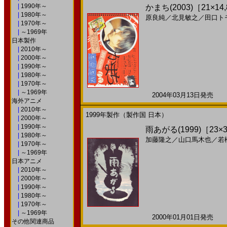
|
1990年～
かまち(2003)［21×14
|
1980年～
原良純
／
北見敏之
／
田口ト
|
1970年～
|
～1969年
日本製作
|
2010年～
|
2000年～
|
1990年～
|
1980年～
|
1970年～
|
～1969年
2004年03月13日発売 日
海外アニメ
|
2010年～
1999年製作（製作国 日本）
|
2000年～
|
1990年～
雨あがる(1999)［23×3
|
1980年～
加藤隆之
／
山口馬木也
／
若
|
1970年～
|
～1969年
日本アニメ
|
2010年～
|
2000年～
|
1990年～
|
1980年～
|
1970年～
|
～1969年
2000年01月01日発売 日
その他関連商品