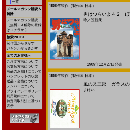
|
一覧
1989年製作（製作国 日本）
メールマガジン購読＆
男はつらいよ４２ ぼく
解除
吟
／
笠智衆
メールマガジン購読
（無料）＆解除の登録
はコチラから
検索INDEX
制作国からさがす
ジャンルからさがす
全てのお客様へ
ご注文方法について
1989年12月27日発売 日
お支払方法について
商品のお届けについて
1989年製作（製作国 日本）
パンフレットの状態
返品・交換について
風の又三郎 ガラスのマント
メンバーについて
まけい
プライバシーポリシー
利用規約について
特定商取引法に基づく
表示