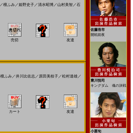
／
檀ふみ
／
姫野史子
／
清水昭博
／
山村美智
／
石
佐藤浩市
開戦前夜
売切
友達
／
檀ふみ
／
井川比佐志
／
原田美枝子
／
松村達雄
／
豊川悦司
キングダム 魂の決戦
カート
友達
小栗旬