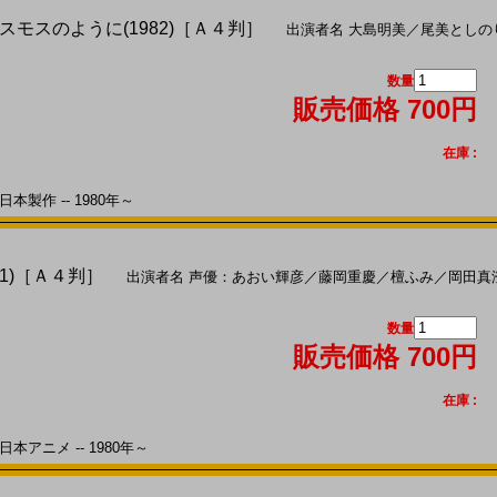
モスのように(1982)［Ａ４判］
出演者名
大島明美
／
尾美としの
数量
販売価格 700円
在庫 :
本製作 -- 1980年～
1)［Ａ４判］
出演者名
声優：あおい輝彦
／
藤岡重慶
／
檀ふみ
／
岡田真
数量
販売価格 700円
在庫 :
本アニメ -- 1980年～