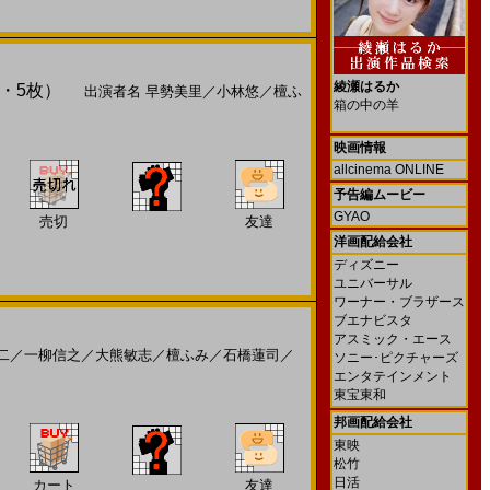
綾瀬はるか
プ・5枚）
出演者名
早勢美里
／
小林悠
／
檀ふ
箱の中の羊
映画情報
allcinema ONLINE
予告編ムービー
GYAO
売切
友達
洋画配給会社
ディズニー
ユニバーサル
ワーナー・ブラザース
ブエナビスタ
アスミック・エース
二
／
一柳信之
／
大熊敏志
／
檀ふみ
／
石橋蓮司
／
ソニー･ピクチャーズ
エンタテインメント
東宝東和
邦画配給会社
東映
松竹
日活
カート
友達