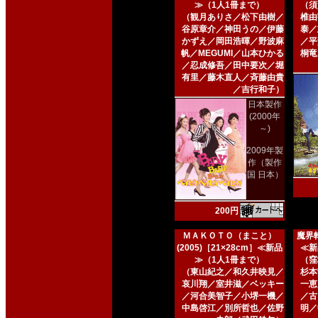
≫（1人1冊まで）
（須
（観月ありさ／松下由樹／
椎由
谷原章介／神田うの／伊藤
泰／
かずえ／岡田浩暉／野波麻
／平
帆／MEGUMI／山本ひかる
桐竜
／忍成修吾／田中要次／堀
有里／藤木直人／斉藤由貴
／吉行和子）
日本製作
(2000年
～)
2009年製
作（製作
国 日本）
200円
ＭＡＫＯＴＯ（まこと）
魔界転
(2005)［21×28cm］≪新品
≪新
≫（1人1冊まで）
（窪
（東山紀之／和久井映見／
杉本
哀川翔／室井滋／ベッキー
一恵
／河合美智子／小堺一機／
／古
中島啓江／別所哲也／佐野
明／