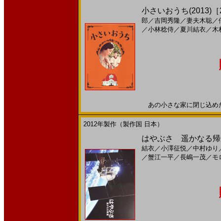
小さいおうち(2013)［22
郎
／
吉岡秀隆
／
妻夫木聡
／
／
小林稔侍
／
夏川結衣
／
木
あの小さな家に閉じ込めた、私
2012年製作（製作国 日本）
はやぶさ 遥かなる帰還
結衣
／
小澤征悦
／
中村ゆり
／
蟹江一平
／
長嶋一茂
／
モ