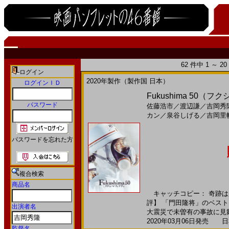
62 件中 1 ～ 
ログイン
2020年製作（製作国 日本）
ログインＩＤ
Fukushima 50（フク
パスワード
佐藤浩市
／
渡辺謙
／
吉岡秀
カン
／
泉谷しげる
／
吉岡里
パスワードを忘れた方
複合検索
商品名
キャッチコピー： 奇跡は
評】 「門田隆将」のベスト
出演者名
大震災で未曽有の事故に見舞わ
2020年03月06日発売 日本
監督名