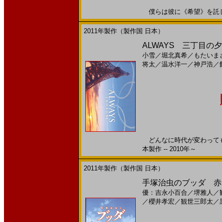
僕らは彼に《希望》を託した。
2011年製作（製作国 日本）
ALWAYS 三丁目の夕日
小雪
／
堀北真希
／
もたいま
将太
／
温水洋一
／
神戸浩
／
どんなに時代が変わっても、
本製作 -- 2010年～
2011年製作（製作国 日本）
手塚治虫のブッダ 赤い
優：吉永小百合
／
堺雅人
／
／
櫻井孝宏
／
観世三郎太
／