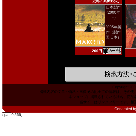
史郎／武田鉄矢）
日本製作
(2000年
～)
2005年製
作（製作
国 日本）
200円
Copyright 200
掲載内容の文章・価格・画像その他全ての情報は、その使
本ショップに掲載されている社名、商品
当サイトはリンクフリーです。相
Generated b
span:0.566;