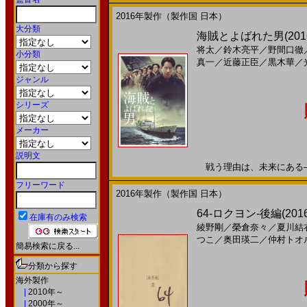
2016年製作（製作国 日本）
大分類
海賊とよばれた男(2016)
将太
／
鈴木亮平
／
野間口徹
小分類
真一
／
近藤正臣
／
黒木華
／
ジャンル
シリーズ
メーカー
説明文
戦う理由は、未来にある――。
フリーワード
2016年製作（製作国 日本）
64-ロクヨン-後編(201
在庫有のみ検索
綾野剛
／
榮倉奈々
／
夏川結
つこ
／
奥田瑛二
／
仲村トオ
簡易検索に戻る...
分類から探す
海外製作
|
2010年～
|
2000年～