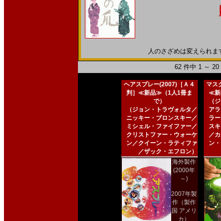
人のさざめは変えられますか。
62 件中 1 ～ 
ヘアスプレー(2007)［Ａ４
マスク
判］≪新品≫（1人1冊ま
≪新
で）
（ジ
（ジョン・トラヴォルタ／
アラ
ニッキー・ブロンスキー／
ラー
ミシェル・ファイファー／
スキ
クリストファー・ウォーケ
／カ
ン／クイーン・ラティファ
ン・
／ザック・エフロン）
海外製作
(2000年
～)
2007年製
作（製作
国 アメリ
カ）