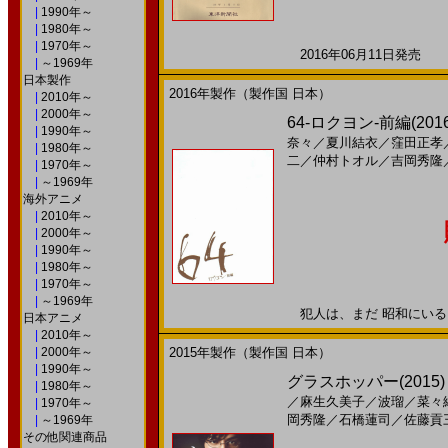
|
1990年～
|
1980年～
|
1970年～
2016年06月11日発売 日
|
～1969年
日本製作
2016年製作（製作国 日本）
|
2010年～
|
2000年～
64-ロクヨン-前編(2016
|
1990年～
奈々
／
夏川結衣
／
窪田正孝
|
1980年～
二
／
仲村トオル
／
吉岡秀隆
|
1970年～
|
～1969年
海外アニメ
|
2010年～
|
2000年～
|
1990年～
|
1980年～
|
1970年～
|
～1969年
犯人は、まだ 昭和にいる。2
日本アニメ
|
2010年～
|
2000年～
2015年製作（製作国 日本）
|
1990年～
グラスホッパー(2015)
|
1980年～
／
麻生久美子
／
波瑠
／
菜々
|
1970年～
岡秀隆
／
石橋蓮司
／
佐藤貢
|
～1969年
その他関連商品