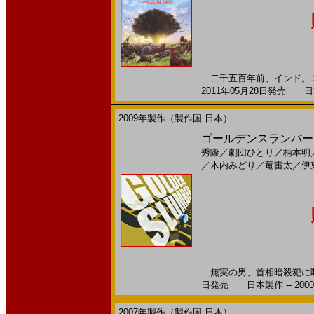
二千五百年前、インド。 
2011年05月28日発売 日本
2009年製作（製作国 日本）
ゴールデンスランバー(20
秀隆
／
劇団ひとり
／
柄本明
／
木内みどり
／
竜雷太
／
伊
無実の男、首相暗殺犯に断定
日発売 日本製作 -- 200
2007年製作（製作国 日本）