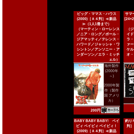
ビッグ・ママス・ハウス
サマー
(2000)［Ａ４判］≪新品
[24
≫（1人1冊まで）
（マーティン・ローレンス
（ジ
／ニア・ロング／ポール・
イド
ジアマッティ／テレンス・
ラ・
ハワード／ジャッシャ・ワ
ァー
シントン／アンソニー・ア
ケル
ンダーソン／エラ・ミッチ
オ・
ェル）
海外製作
(2000年
～)
2000年製
作（製作
国 アメリ
カ）
200円
BABY BABY BABY! ベイ
釣りキ
ビィ ベイビィ ベイビィ！
判］
(2009)［Ａ４判］≪新品