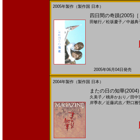
2005年製作（製作国 日本）
四日間の奇蹟(2005)
田敏行
／
松坂慶子
／
中越典
2005年06月04日発売 日
2004年製作（製作国 日本）
またの日の知華(2004)［
久美子
／
桃井かおり
／
田中
岸季衣
／
近藤武吉
／
野口雅