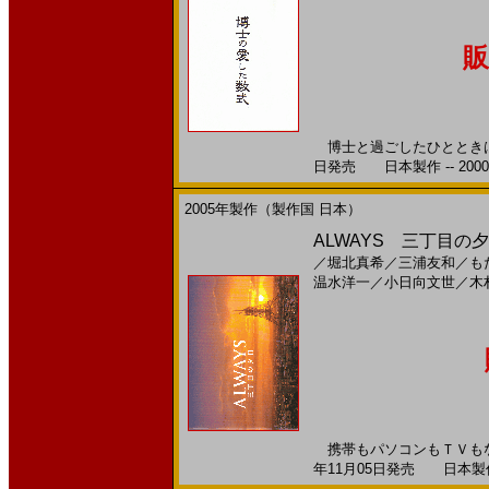
販
博士と過ごしたひとときは 
日発売 日本製作 -- 200
2005年製作（製作国 日本）
ALWAYS 三丁目の夕
／
堀北真希
／
三浦友和
／
も
温水洋一
／
小日向文世
／
木
携帯もパソコンもＴＶもな
年11月05日発売 日本製作 -