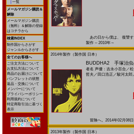
|
一覧
メールマガジン購読＆
解除
メールマガジン購読
（無料）＆解除の登録
はコチラから
あの日から僕は、 復讐する
検索INDEX
製作 -- 2010年～
制作国からさがす
ジャンルからさがす
2014年製作（製作国 日本）
全てのお客様へ
BUDDHA2 手塚治虫
ご注文方法について
お支払方法について
者名
声優：吉永小百合
／
松
商品のお届けについて
哲夫
／
田口浩正
／
駿河太郎
パンフレットの状態
返品・交換について
メンバーについて
プライバシーポリシー
利用規約について
特定商取引法に基づく
表示
冒険へ。2014年02月08日
2013年製作（製作国 日本）