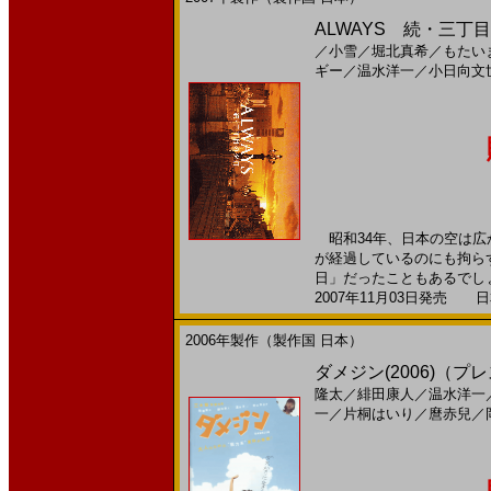
ALWAYS 続・三丁目
／
小雪
／
堀北真希
／
もたい
ギー
／
温水洋一
／
小日向文
昭和34年、日本の空は広
が経過しているのにも拘らず
日」だったこともあるでしょう
2007年11月03日発売 日本
2006年製作（製作国 日本）
ダメジン(2006)（プレ
隆太
／
緋田康人
／
温水洋一
一
／
片桐はいり
／
麿赤兒
／