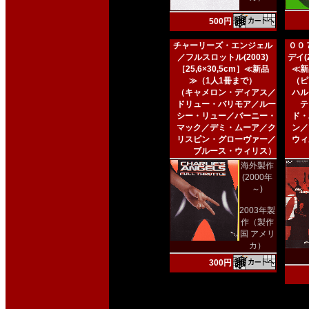
500円
チャーリーズ・エンジェル
００
／フルスロットル(2003)
デイ(2
［25,6×30,5cm］≪新品
≪新
≫（1人1冊まで）
（ピ
（キャメロン・ディアス／
ハル
ドリュー・バリモア／ルー
テ
シー・リュー／バーニー・
ド・
マック／デミ・ムーア／ク
ン／
リスピン・グローヴァー／
ウィ
ブルース・ウィリス）
海外製作
(2000年
～)
2003年製
作（製作
国 アメリ
カ）
300円