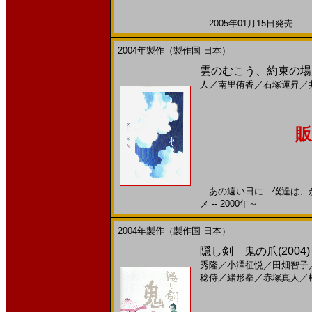
2005年01月15日発売 日
2004年製作（製作国 日本）
雲のむこう、約束の場所
人
／
南里侑香
／
石塚運昇
／
販
あの遠い日に 僕達は、か
メ -- 2000年～
2004年製作（製作国 日本）
隠し剣 鬼の爪(2004)［
秀隆
／
小澤征悦
／
田畑智子
稔侍
／
緒形拳
／
赤塚真人
／