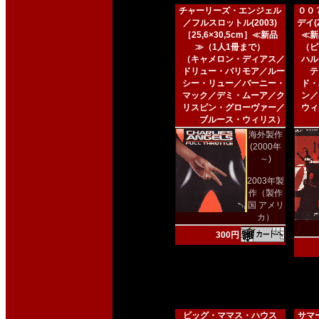
チャーリーズ・エンジェル
００
／フルスロットル(2003)
デイ(2
［25,6×30,5cm］≪新品
≪新
≫（1人1冊まで）
（ピ
（キャメロン・ディアス／
ハル
ドリュー・バリモア／ルー
テ
シー・リュー／バーニー・
ド・
マック／デミ・ムーア／ク
ン／
リスピン・グローヴァー／
ウィ
ブルース・ウィリス）
海外製作
(2000年
～)
2003年製
作（製作
国 アメリ
カ）
300円
ビッグ・ママス・ハウス
サマー