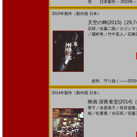
売 日本製作 -- 2010年～
2015年製作（製作国 日本）
天空の蜂(2015)［29,7
石研
／
佐藤二朗
／
カゴシマ
／
國村隼
／
竹中直人
／
石橋
絶対、守り抜く――2015年
2014年製作（製作国 日本）
映画 深夜食堂(2014
華子
／
余貴美子
／
筒井道隆
樹
／
松重豊
／
光石研
／
安藤