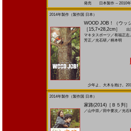
発売 日本製作 -- 2010
2014年製作（製作国 日本）
WOOD JOB！（ウッ
［15,7×28,2cm］
出
マキタスポーツ
／
有福正志
芳正
／
光石研
／
柄本明
少年よ、大木を抱け。2014
2014年製作（製作国 日本）
家路(2014)［Ｂ５判］
／
山中崇
／
田中要次
／
光石