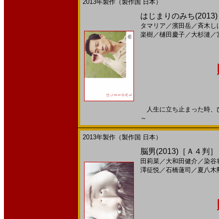
2013年製作（製作国 日本）
はじまりのみち(2013
タマリア
／
濱田岳
／
斉木し
楽樹
／
樋田慶子
／
大杉漣
／
人生に立ち止まった時、ひとは
～
2013年製作（製作国 日本）
脳男(2013)［Ａ４判］
田莉菜
／
大和田健介
／
染谷
澤征悦
／
石橋蓮司
／
夏八木