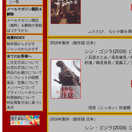
|
一覧
メールマガジン購読＆
解除
メールマガジン購読
（無料）＆解除の登録
はコチラから
ふたたび、 心と小腹を満たし
検索INDEX
2016年製作（製作国 日本）
制作国からさがす
ジャンルからさがす
シン・ゴジラ(2016)［2
全てのお客様へ
／
石原さとみ
／
高良健吾
／
ご注文方法について
杉漣
／
鶴見辰吾
／
斎藤工
／
お支払方法について
商品のお届けについて
パンフレットの状態
返品・交換について
メンバーについて
プライバシーポリシー
利用規約について
特定商取引法に基づく
表示
現実（ニッポン）対虚構（ゴジ
2016年製作（製作国 日本）
シン・ゴジラ(2016)［2