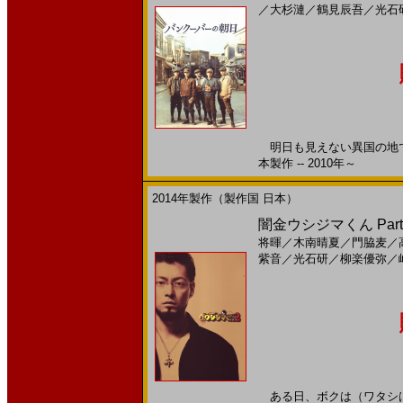
／
大杉漣
／
鶴見辰吾
／
光石
明日も見えない異国の地で、
本製作 -- 2010年～
2014年製作（製作国 日本）
闇金ウシジマくん Part
将暉
／
木南晴夏
／
門脇麦
／
紫音
／
光石研
／
柳楽優弥
／
ある日、ボクは（ワタシは）