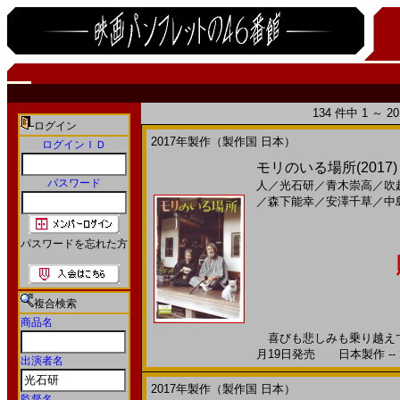
134 件中 1 ～ 
ログイン
2017年製作（製作国 日本）
ログインＩＤ
モリのいる場所(2017
パスワード
人
／
光石研
／
青木崇高
／
吹
／
森下能幸
／
安澤千草
／
中
パスワードを忘れた方
複合検索
商品名
喜びも悲しみも乗り越えて結
月19日発売 日本製作 -- 
出演者名
2017年製作（製作国 日本）
監督名