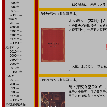
|
1990年～
戦う理由は、未来にある――。
|
1980年～
|
1970年～
2016年製作（製作国 日本）
|
～1969年
日本製作
オケ老人！(2016)［
|
2010年～
小松政夫
／
藤田弓子
／
石倉
|
2000年～
／
萩原利久
／
光石研
／
笹野
|
1990年～
|
1980年～
|
1970年～
|
～1969年
海外アニメ
|
2010年～
|
2000年～
|
1990年～
|
1980年～
人生、まだまだ！ ひと花咲か
|
1970年～
～
|
～1969年
日本アニメ
2016年製作（製作国 日本）
|
2010年～
|
2000年～
続・深夜食堂(2016)
|
1990年～
緑子
／
小島聖
／
渡辺美佐子
|
1980年～
美子
／
佐藤浩市
／
オダギリ
|
1970年～
|
～1969年
その他関連商品