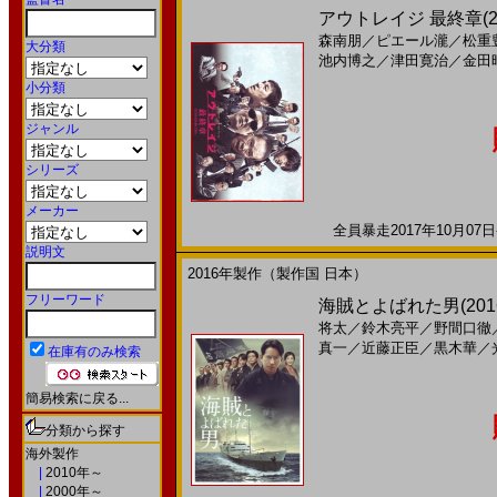
アウトレイジ 最終章(2
森南朋
／
ピエール瀧
／
松重
大分類
池内博之
／
津田寛治
／
金田
小分類
ジャンル
シリーズ
メーカー
全員暴走2017年10月07日
説明文
2016年製作（製作国 日本）
フリーワード
海賊とよばれた男(2016)
将太
／
鈴木亮平
／
野間口徹
真一
／
近藤正臣
／
黒木華
／
在庫有のみ検索
簡易検索に戻る...
分類から探す
海外製作
|
2010年～
|
2000年～