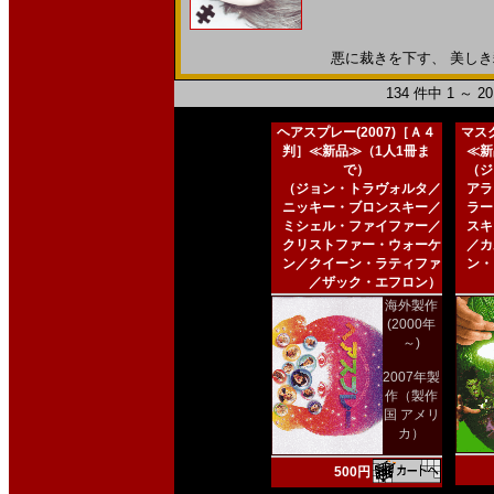
悪に裁きを下す、 美しき殺人
134 件中 1 ～ 
ヘアスプレー(2007)［Ａ４
マスク
判］≪新品≫（1人1冊ま
≪新
で）
（ジ
（ジョン・トラヴォルタ／
アラ
ニッキー・ブロンスキー／
ラー
ミシェル・ファイファー／
スキ
クリストファー・ウォーケ
／カ
ン／クイーン・ラティファ
ン・
／ザック・エフロン）
海外製作
(2000年
～)
2007年製
作（製作
国 アメリ
カ）
500円