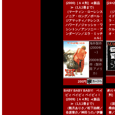
(2000)［Ａ４判］≪新品
[24
≫（1人1冊まで）
（マーティン・ローレンス
（ジ
／ニア・ロング／ポール・
イド
ジアマッティ／テレンス・
ラ・
ハワード／ジャッシャ・ワ
ァー
シントン／アンソニー・ア
ケル
ンダーソン／エラ・ミッチ
オ・
ェル）
海外製作
(2000年
～)
2000年製
作（製作
国 アメリ
カ）
200円
BABY BABY BABY! ベイ
釣りキ
ビィ ベイビィ ベイビィ！
判］
(2009)［Ａ４判］≪新品
≫（1人1冊まで）
（須
（観月ありさ／松下由樹／
椎由
谷原章介／神田うの／伊藤
泰／