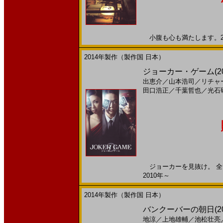
小腹も心も満たします。201
2014年製作（製作国 日本）
ジョーカー・ゲーム(201
出恵介
／
山本浩司
／
リチャ
田口浩正
／
千葉哲也
／
光石
ジョーカーを見抜け。 全て
2010年～
2014年製作（製作国 日本）
バンクーバーの朝日(201
地涼
／
上地雄輔
／
池松壮亮