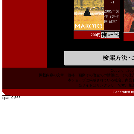
～)
2005年製
作（製作
国 日本）
200円
Copyright 200
掲載内容の文章・価格・画像その他全ての情報は、その使
本ショップに掲載されている社名、商品
当サイトはリンクフリーです。相
Generated b
span:0.565;