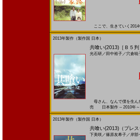
ここで、生きていく2014年
2013年製作（製作国 日本）
共喰い(2013)［Ｂ５
光石研
／
田中裕子
／
穴倉暁
母さん、なんで僕を生んだの
売 日本製作 -- 2010年～
2013年製作（製作国 日本）
共喰い(2013)（プ
下美咲
／
篠原友希子
／
岸部