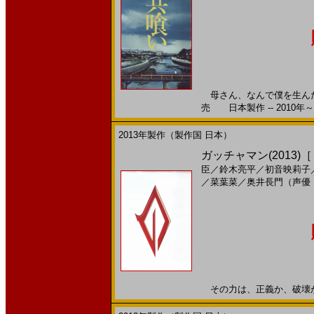
母さん、なんで僕を生んだの
売 日本製作 -- 2010年～
2013年製作（製作国 日本）
ガッチャマン(2013)
臣
／
鈴木亮平
／
初音映莉子
／
菜葉菜
／
奥井長門（声優
その力は、正義か、破壊か――