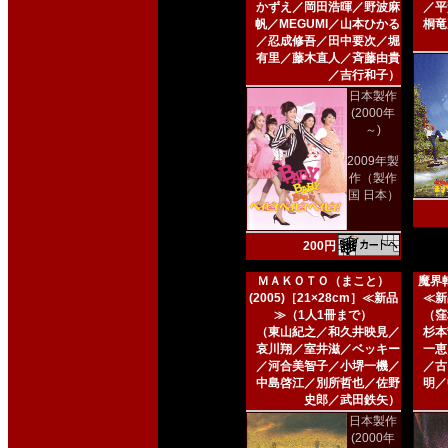
かずえ／岡田浩暉／野波麻
／平
帆／MEGUMI／山本ひかる
桐竜
／忍成修吾／田中要次／堀
有里／藤木直人／斉藤由貴
／吉行和子）
日本製作
(2000年
～)
2009年製
作（製作
国 日本）
200円
ＭＡＫＯＴＯ（まこと）
魔界転
(2005)［21×28cm］≪新品
≪新
≫（1人1冊まで）
（窪
（東山紀之／和久井映見／
杉本
哀川翔／室井滋／ベッキー
一恵
／河合美智子／小堺一機／
／古
中島啓江／別所哲也／佐野
明／
史郎／武田鉄矢）
日本製作
(2000年