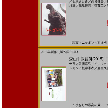
／
石原さとみ
／
高良健吾
／
杉漣
／
鶴見辰吾
／
斎藤工
／
現実（ニッポン）対虚構（ゴジ
2015年製作（製作国 日本）
森山中教習所(2015)
十吾
／
佐藤真弓
／
ペ・ジョ
ンカン
／
根岸季衣
／
麻生久
１度きりの最高の夏――もう