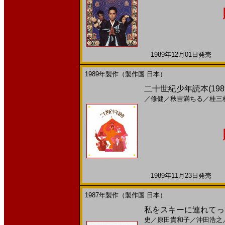
1989年12月01日発売 日
1989年製作（製作国 日本）
二十世紀少年読本(1989
／
修健
／
秋吉満ちる
／
桂三
1989年11月23日発売 日
1987年製作（製作国 日本）
私をスキーに連れてって(1
史
／
原田貴和子
／
沖田浩之