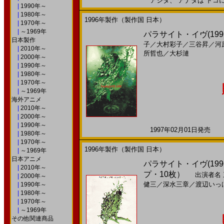
アシタ、 アナタは ドコにイル
|
1990年～
|
1980年～
1996年製作（製作国 日本）
|
1970年～
|
～1969年
パラサイト・イヴ(199
日本製作
子
／
大村彩子
／
三谷昇
／
河
|
2010年～
所哲也
／
大杉漣
|
2000年～
|
1990年～
|
1980年～
|
1970年～
|
～1969年
海外アニメ
|
2010年～
|
2000年～
|
1990年～
1997年02月01日発売 日
|
1980年～
|
1970年～
1996年製作（製作国 日本）
|
～1969年
日本アニメ
パラサイト・イヴ(19
|
2010年～
プ・10枚）
出演者名
|
2000年～
健三
／
深水三章
／
渡辺いっ
|
1990年～
|
1980年～
|
1970年～
|
～1969年
その他関連商品