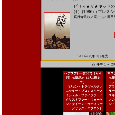
ビリィ★ザ★キッドの
け）(1986)（プレ
真行寺君枝
／
室井滋
／
原田
1986年08月01日発売 日
22 件中 1 ～ 
ヘアスプレー(2007)［Ａ４
マスク
判］≪新品≫（1人1冊ま
≪新
で）
（ジ
（ジョン・トラヴォルタ／
アラ
ニッキー・ブロンスキー／
ラー
ミシェル・ファイファー／
スキ
クリストファー・ウォーケ
／カ
ン／クイーン・ラティファ
ン・
／ザック・エフロン）
海外製作