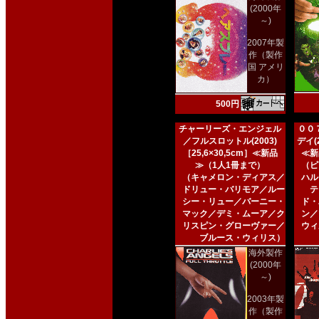
(2000年
～)
2007年製
作（製作
国 アメリ
カ）
500円
チャーリーズ・エンジェル
００
／フルスロットル(2003)
デイ(2
［25,6×30,5cm］≪新品
≪新
≫（1人1冊まで）
（ピ
（キャメロン・ディアス／
ハル
ドリュー・バリモア／ルー
テ
シー・リュー／バーニー・
ド・
マック／デミ・ムーア／ク
ン／
リスピン・グローヴァー／
ウィ
ブルース・ウィリス）
海外製作
(2000年
～)
2003年製
作（製作