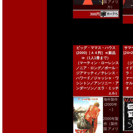
国 アメリ
カ）
300円
ビッグ・ママス・ハウス
サマー
(2000)［Ａ４判］≪新品
[24
≫（1人1冊まで）
（マーティン・ローレンス
（ジ
／ニア・ロング／ポール・
イド
ジアマッティ／テレンス・
ラ・
ハワード／ジャッシャ・ワ
ァー
シントン／アンソニー・ア
ケル
ンダーソン／エラ・ミッチ
オ・
ェル）
海外製作
(2000年
～)
2000年製
作（製作
国 アメリ