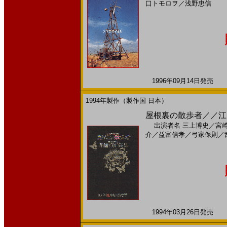
口トモロヲ
／
浅野忠信
1996年09月14日発売 日
1994年製作（製作国 日本）
屋根裏の散歩者／／江戸
出演者名
三上博史
／
宮
介
／
益富信孝
／
弓家保則
／
1994年03月26日発売 日