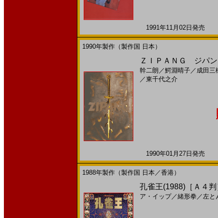
1991年11月02日発売 日
1990年製作（製作国 日本）
ＺＩＰＡＮＧ ジパング
幹二朗
／
鰐淵晴子
／
成田三
／
東千代之介
1990年01月27日発売 日
1988年製作（製作国 日本／香港）
孔雀王(1988)［Ａ４
ア・イップ
／
緒形拳
／
左と