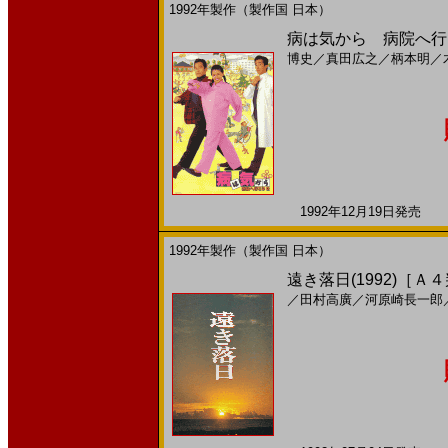
1992年製作（製作国 日本）
病は気から 病院へ行こ
博史
／
真田広之
／
柄本明
／
1992年12月19日発売 日
1992年製作（製作国 日本）
遠き落日(1992)［Ａ
／
田村高廣
／
河原崎長一郎