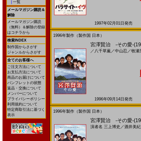
|
一覧
メールマガジン購読＆
解除
メールマガジン購読
1997年02月01日発売 日
（無料）＆解除の登録
はコチラから
1996年製作（製作国 日本）
検索INDEX
宮澤賢治 -その愛-(1
制作国からさがす
／
八千草薫
／
中山忍
／
牧瀬
ジャンルからさがす
全てのお客様へ
ご注文方法について
お支払方法について
商品のお届けについて
パンフレットの状態
返品・交換について
メンバーについて
プライバシーポリシー
1996年09月14日発売 日
利用規約について
特定商取引法に基づく
1996年製作（製作国 日本）
表示
宮澤賢治 -その愛-(
演者名
三上博史
／
酒井美紀