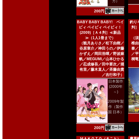
カ）
200円
BABY BABY BABY! ベイ
釣りキ
ビィ ベイビィ ベイビィ！
判］
(2009)［Ａ４判］≪新品
≫（1人1冊まで）
（須
（観月ありさ／松下由樹／
椎由
谷原章介／神田うの／伊藤
泰／
かずえ／岡田浩暉／野波麻
／平
帆／MEGUMI／山本ひかる
桐竜
／忍成修吾／田中要次／堀
有里／藤木直人／斉藤由貴
／吉行和子）
日本製作
(2000年
～)
2009年製
作（製作
国 日本）
200円
ＭＡＫＯＴＯ（まこと）
魔界転