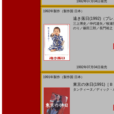
1992年07月04日発売 日
1992年製作（製作国 日本）
遠き落日(1992)（
三上博史
／
仲代達矢
／
牧瀬
のり
／
篠田三郎
／
長門裕之
1992年07月04日発売 日
1991年製作（製作国 日本）
東京の休日(1991)［
タンティーヌ
／
ディック・