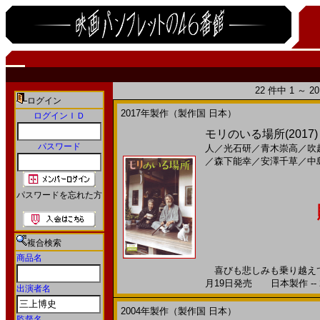
22 件中 1 ～ 
ログイン
2017年製作（製作国 日本）
ログインＩＤ
モリのいる場所(2017
パスワード
人
／
光石研
／
青木崇高
／
吹
／
森下能幸
／
安澤千草
／
中
パスワードを忘れた方
複合検索
商品名
喜びも悲しみも乗り越えて結
月19日発売 日本製作 -- 
出演者名
2004年製作（製作国 日本）
監督名