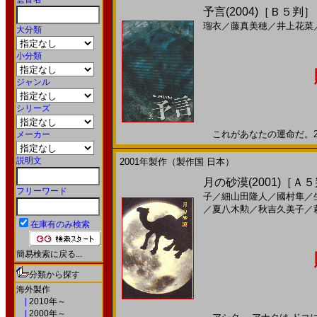
予言(2004)［Ｂ５判］
瑠衣
／
藤真美穂
／
井上花菜
大分類
小分類
ジャンル
シリーズ
これがあなたの運命だ。200
メーカー
説明文
2001年製作（製作国 日本）
月の砂漠(2001)［Ａ
フリーワード
子
／
細山田隆人
／
國村隼
／
／
夏八木勲
／
秋吉久美子
／
在庫有のみ検索
簡易検索に戻る...
分類から探す
海外製作
|
2010年～
|
2000年～