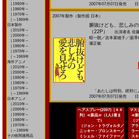
|
1990年～
2007年07月07日発売 日本
|
1980年～
|
1970年～
2007年製作（製作国 日本）
|
～1969年
腑抜けども、悲しみの愛
日本製作
|
2010年～
（22P）
出演者名
佐
|
2000年～
昭一朗
／
吉本菜穂子
／
湯澤
|
1990年～
瀬正敏
|
1980年～
|
1970年～
|
～1969年
海外アニメ
|
2010年～
|
2000年～
|
1990年～
|
1980年～
|
1970年～
「あたしは特別。絶対に人
|
～1969年
2007年07月07日発売 日本
日本アニメ
|
2010年～
|
2000年～
ヘアスプレー(2007)［Ａ４
マスク
|
1990年～
判］≪新品≫（1人1冊ま
≪新
|
1980年～
で）
（ジ
|
1970年～
（ジョン・トラヴォルタ／
アラ
|
～1969年
ニッキー・ブロンスキー／
ラー
その他関連商品
ミシェル・ファイファー／
スキ