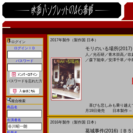
2017年製作（製作国 日本）
ログイン
ログインＩＤ
モリのいる場所(2017
人
／
光石研
／
青木崇高
／
吹
／
森下能幸
／
安澤千草
／
中
パスワード
パスワードを忘れた方
複合検索
喜びも悲しみも乗り越えて結
商品名
月19日発売 日本製作 -- 
出演者名
2016年製作（製作国 日本）
葛城事件(2016)［Ｂ
監督名