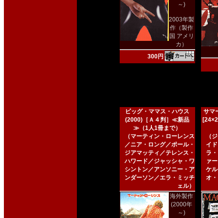
～)
2003年製
作（製作
国 アメリ
カ）
300円
ビッグ・ママス・ハウス
サマー
(2000)［Ａ４判］≪新品
[24
≫（1人1冊まで）
（マーティン・ローレンス
（ジ
／ニア・ロング／ポール・
イド
ジアマッティ／テレンス・
ラ・
ハワード／ジャッシャ・ワ
ァー
シントン／アンソニー・ア
ケル
ンダーソン／エラ・ミッチ
オ・
ェル）
海外製作
(2000年
～)