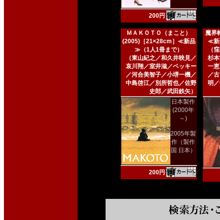
200円
ＭＡＫＯＴＯ（まこと）
魔界転
(2005)［21×28cm］≪新品
≪新
≫（1人1冊まで）
（窪
（東山紀之／和久井映見／
杉本
哀川翔／室井滋／ベッキー
一恵
／河合美智子／小堺一機／
／古
中島啓江／別所哲也／佐野
明／
史郎／武田鉄矢）
日本製作
(2000年
～)
2005年製
作（製作
国 日本）
200円