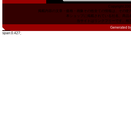
Copyright 200
掲載内容の文章・価格・画像その他全ての情報は、その使
本ショップに掲載されている社名、商品
当サイトはリンクフリーです。相
Generated b
span:0.427;