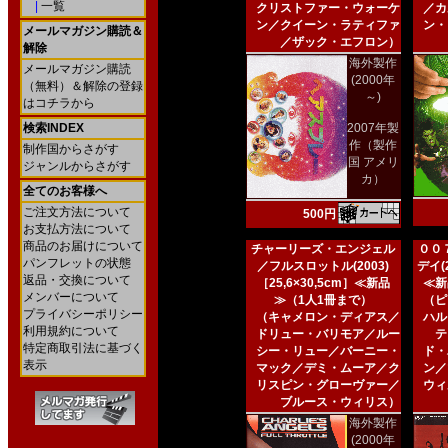
|
一覧
クリストファー・ウォーケ
／カ
ン／クイーン・ラティファ
ン・
メールマガジン購読＆
／ザック・エフロン）
解除
海外製作
メールマガジン購読
(2000年
（無料）＆解除の登録
～)
はコチラから
検索INDEX
2007年製
作（製作
制作国からさがす
国 アメリ
ジャンルからさがす
カ）
全てのお客様へ
ご注文方法について
500円
お支払方法について
商品のお届けについて
チャーリーズ・エンジェル
００
パンフレットの状態
／フルスロットル(2003)
デイ(2
返品・交換について
［25,6×30,5cm］≪新品
≪新
メンバーについて
≫（1人1冊まで）
（ピ
プライバシーポリシー
（キャメロン・ディアス／
ハル
利用規約について
ドリュー・バリモア／ルー
テ
特定商取引法に基づく
シー・リュー／バーニー・
ド・
表示
マック／デミ・ムーア／ク
ン／
リスピン・グローヴァー／
ウィ
ブルース・ウィリス）
海外製作
(2000年