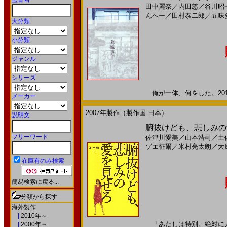
田中麗奈
／
内田慈
／
谷川昭
んぺー
／
田村泰二郎
／
五味
大分類
小分類
ジャンル
シリーズ
俺が一体、何をした。2016
メーカー
2007年製作（製作国 日本）
説明文
腑抜けども、悲しみの愛
フリーワード
佐津川愛美
／
山本浩司
／
土
ゾエ征爾
／
米村亮太朗
／
大
在庫有のみ検索
簡易検索に戻る...
分類から探す
海外製作
|
2010年～
「あたしは特別。絶対に人
|
2000年～