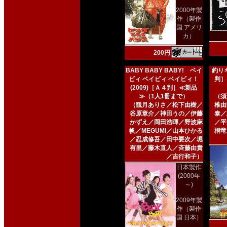
2000年製
作（製作
国 アメリ
カ）
200円
BABY BABY BABY! ベイ
釣りキ
ビィ ベイビィ ベイビィ！
判］
(2009)［Ａ４判］≪新品
≫（1人1冊まで）
（須
（観月ありさ／松下由樹／
椎由
谷原章介／神田うの／伊藤
泰／
かずえ／岡田浩暉／野波麻
／平
帆／MEGUMI／山本ひかる
桐竜
／忍成修吾／田中要次／堀
有里／藤木直人／斉藤由貴
／吉行和子）
日本製作
(2000年
～)
2009年製
作（製作
国 日本）