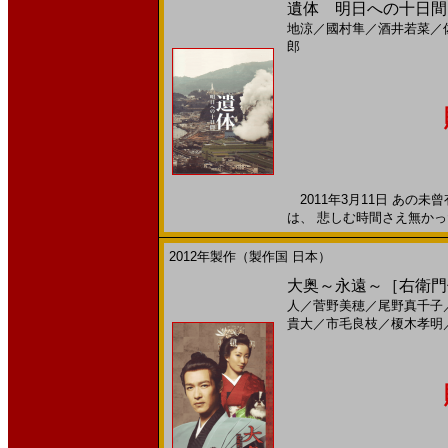
遺体 明日への十日間(20
地涼
／
國村隼
／
酒井若菜
／
郎
2011年3月11日 あの
は、 悲しむ時間さえ無かった2
2012年製作（製作国 日本）
大奥～永遠～［右衛門佐・
人
／
菅野美穂
／
尾野真千子
貴大
／
市毛良枝
／
榎木孝明