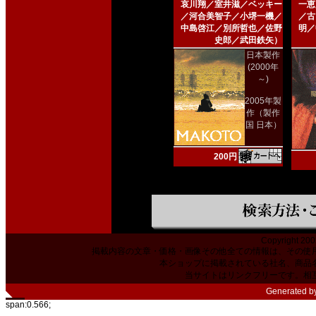
哀川翔／室井滋／ベッキー
一恵
／河合美智子／小堺一機／
／古
中島啓江／別所哲也／佐野
明／
史郎／武田鉄矢）
日本製作
(2000年
～)
2005年製
作（製作
国 日本）
200円
Copyright 200
掲載内容の文章・価格・画像その他全ての情報は、その使
本ショップに掲載されている社名、商品
当サイトはリンクフリーです。相
Generated b
span:0.566;