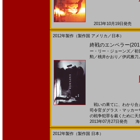
2013年10月19日発売 日
2012年製作（製作国 アメリカ／日本）
終戦のエンペラー(201
ー・リー・ジョーンズ
／
初
勲
／
桃井かおり
／
伊武雅刀
戦いの果てに、わかり合え
司令官ダグラス・マッカー
の戦争犯罪を裁くために天皇
2013年07月27日発売 海外
2012年製作（製作国 日本）