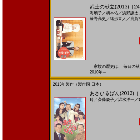
武士の献立(2013)［24,
海璃子
／
柄本佑
／
浜野謙太
笹野高史
／
緒形直人
／
鹿賀
家族の歴史は、 毎日の献立
2010年～
2013年製作（製作国 日本）
あさひるばん(2013)
玲
／
斉藤慶子
／
温水洋一
／