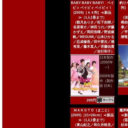
BABY BABY BABY! ベイ
釣りキ
ビィ ベイビィ ベイビィ！
判］
(2009)［Ａ４判］≪新品
≫（1人1冊まで）
（須
（観月ありさ／松下由樹／
椎由
谷原章介／神田うの／伊藤
泰／
かずえ／岡田浩暉／野波麻
／平
帆／MEGUMI／山本ひかる
桐竜
／忍成修吾／田中要次／堀
有里／藤木直人／斉藤由貴
／吉行和子）
日本製作
(2000年
～)
2009年製
作（製作
国 日本）
200円
ＭＡＫＯＴＯ（まこと）
魔界転
(2005)［21×28cm］≪新品
≪新
≫（1人1冊まで）
（窪
（東山紀之／和久井映見／
杉本