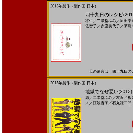
2013年製作（製作国 日本）
四十九日のレシピ(2013)
将生
／
二階堂ふみ
／
原田泰
佐智子
／
赤座美代子
／
茅島
母の遺言は、四十九日の大宴会
2013年製作（製作国 日本）
地獄でなぜ悪い(2013
源
／
二階堂ふみ
／
友近
／
板
ス
／
江波杏子
／
石丸謙二郎