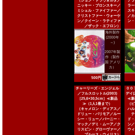
（ジョン・トラヴォルタ／
アラ
ニッキー・ブロンスキー／
ラー
ミシェル・ファイファー／
スキ
クリストファー・ウォーケ
／カ
ン／クイーン・ラティファ
ン・
／ザック・エフロン）
海外製作
(2000年
～)
2007年製
作（製作
国 アメリ
カ）
500円
チャーリーズ・エンジェル
００
／フルスロットル(2003)
デイ(2
［25,6×30,5cm］≪新品
≪新
≫（1人1冊まで）
（ピ
（キャメロン・ディアス／
ハル
ドリュー・バリモア／ルー
テ
シー・リュー／バーニー・
ド・
マック／デミ・ムーア／ク
ン／
リスピン・グローヴァー／
ウィ
ブルース・ウィリス）