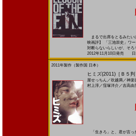
まるで出席をとるみたいに
映画評】 「三池崇史」ワ
対断らないらしいが、そろそ
2012年11月10日発売 日本
2011年製作（製作国 日本）
ヒミズ(2011)［Ｂ５
屋せっちん
／
吹越満
／
神楽
村上淳
／
窪塚洋介
／
吉高由
「生きろ」と、君が言った。2