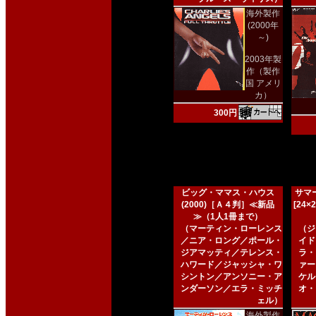
海外製作
(2000年
～)
2003年製
作（製作
国 アメリ
カ）
300円
ビッグ・ママス・ハウス
サマー
(2000)［Ａ４判］≪新品
[24
≫（1人1冊まで）
（マーティン・ローレンス
（ジ
／ニア・ロング／ポール・
イド
ジアマッティ／テレンス・
ラ・
ハワード／ジャッシャ・ワ
ァー
シントン／アンソニー・ア
ケル
ンダーソン／エラ・ミッチ
オ・
ェル）
海外製作