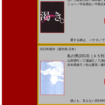
ジョー
／
中谷美紀
／
中島広
愛する娘は、 バケモノでした
2013年製作（製作国 日本）
私の男(2013)［Ａ５
山田望叶
／
三浦誠己
／
三浦
吉本菜穂子
／
松山愛里
／
藤
誰にも、言えない2014年06