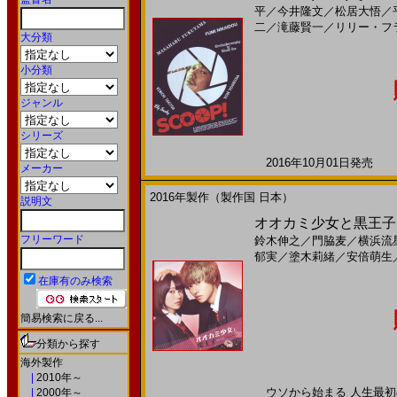
平
／
今井隆文
／
松居大悟
／
二
／
滝藤賢一
／
リリー・フ
大分類
小分類
ジャンル
シリーズ
2016年10月01日発売 日
メーカー
2016年製作（製作国 日本）
説明文
オオカミ少女と黒王子(20
フリーワード
鈴木伸之
／
門脇麦
／
横浜流
郁実
／
塗木莉緒
／
安倍萌生
在庫有のみ検索
簡易検索に戻る...
分類から探す
海外製作
|
2010年～
ウソから始まる 人生最初の 
|
2000年～