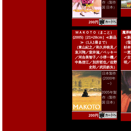
作（製作
国 日本）
200円
ＭＡＫＯＴＯ（まこと）
魔界転
(2005)［21×28cm］≪新品
≪新
≫（1人1冊まで）
（窪
（東山紀之／和久井映見／
杉本
哀川翔／室井滋／ベッキー
一恵
／河合美智子／小堺一機／
／古
中島啓江／別所哲也／佐野
明／
史郎／武田鉄矢）
日本製作
(2000年
～)
2005年製
作（製作
国 日本）
200円