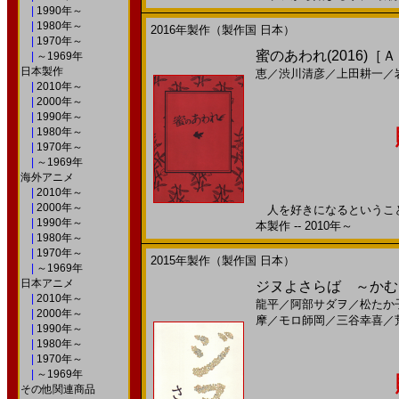
|
1990年～
|
1980年～
2016年製作（製作国 日本）
|
1970年～
蜜のあわれ(2016)［
|
～1969年
日本製作
恵
／
渋川清彦
／
上田耕一
／
|
2010年～
|
2000年～
|
1990年～
|
1980年～
|
1970年～
|
～1969年
海外アニメ
|
2010年～
|
2000年～
人を好きになるということは
|
1990年～
本製作 -- 2010年～
|
1980年～
|
1970年～
2015年製作（製作国 日本）
|
～1969年
日本アニメ
ジヌよさらば ～かむろば村
|
2010年～
龍平
／
阿部サダヲ
／
松たか
|
2000年～
摩
／
モロ師岡
／
三谷幸喜
／
|
1990年～
|
1980年～
|
1970年～
|
～1969年
その他関連商品