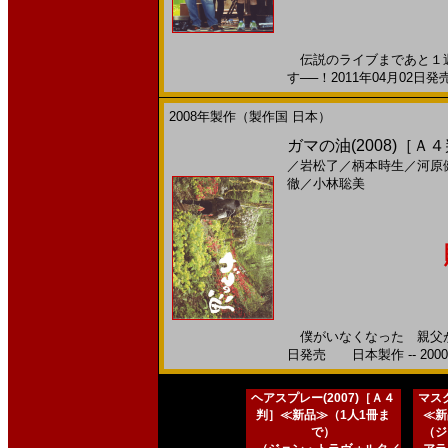
伝説のライブまであと１週
す──！2011年04月02日発
2008年製作（製作国 日本）
ガマの油(2008)［Ａ
／
岩松了
／
柄本時生
／
河原
徹
／
小林聡美
僕がいなくなった 親父が大
日発売 日本製作 -- 200
ヘアスプレー(2007)［Ａ４
マスク
判］≪新品≫（1人1冊ま
≪新
で）
（ジ