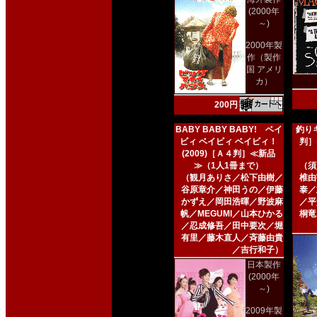
(2000年
～)
2000年製
作（製作
国 アメリ
カ）
200円
BABY BABY BABY! ベイ
釣りキ
ビィ ベイビィ ベイビィ！
判］
(2009)［Ａ４判］≪新品
≫（1人1冊まで）
（須
（観月ありさ／松下由樹／
椎由
谷原章介／神田うの／伊藤
泰／
かずえ／岡田浩暉／野波麻
／平
帆／MEGUMI／山本ひかる
桐竜
／忍成修吾／田中要次／堀
有里／藤木直人／斉藤由貴
／吉行和子）
日本製作
(2000年
～)
2009年製