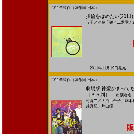
2011年製作（製作国 日本）
指輪をはめたい(2011)
う子
／
池脇千鶴
／
二階堂ふ
2011年11月19日発売 日
2011年製作（製作国 日本）
劇場版 神聖かまってち
［Ｂ５判］
出演者名
村育二
／
大沼百合子
／
駒木
井真紀
／
片山瞳
販