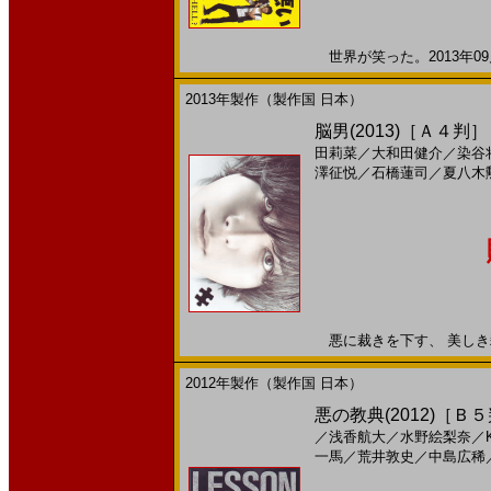
世界が笑った。2013年09月
2013年製作（製作国 日本）
脳男(2013)［Ａ４判］
田莉菜
／
大和田健介
／
染谷
澤征悦
／
石橋蓮司
／
夏八木
悪に裁きを下す、 美しき殺人
2012年製作（製作国 日本）
悪の教典(2012)［Ｂ
／
浅香航大
／
水野絵梨奈
／
一馬
／
荒井敦史
／
中島広稀