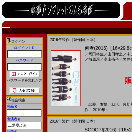
2016年製作（製作国 日本）
ログイン
ログインＩＤ
何者(2016)［16×29,8
／
岡田将生
／
山田孝之
／
中
／
前原滉
／
高山侑子
／
岩井
パスワード
販
パスワードを忘れた方
複合検索
恋愛、友情、就活、裏切り。
商品名
作 -- 2010年～
出演者名
2016年製作（製作国 日本）
SCOOP!(2016)［16×
監督名