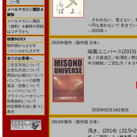
|
一覧
メールマガジン購読＆
解除
さわれない、使えない、欲
メールマガジン購読
一円も使わないで 生きてい
（無料）＆解除の登録
-- 2010年～
はコチラから
検索INDEX
2015年製作（製作国 日本）
制作国からさがす
ジャンルからさがす
味園ユニバース(2015
奈
／
川原克己
／
松澤匠
／
野
全てのお客様へ
中川晴樹
／
二宮弘子
／
キヨ
ご注文方法について
お支払方法について
商品のお届けについて
パンフレットの状態
返品・交換について
メンバーについて
プライバシーポリシー
利用規約について
特定商取引法に基づく
2015年02月14日発売 日
表示
2014年製作（製作国 日本）
渇き。(2014)［22,5×
也
／
二階堂ふみ
／
橋本愛
／