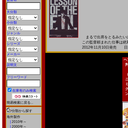
大分類
小分類
ジャンル
まるで出席をとるみたいに
この監督頼まれた仕事は絶対
シリーズ
2012年11月10日発売 日本
メーカー
ヘ
説明文
フリーワード
在庫有のみ検索
簡易検索に戻る...
分類から探す
海外製作
|
2010年～
|
2000年～