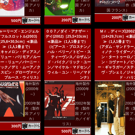
作（製作
作（製作
200
国 アメリ
国 アメリ
作（
カ）
カ）
国 フランス）
200円
200円
500円
ャーリーズ・エンジェル
００７／ダイ・アナザー・
Ｍｒ．ディーズ(2002
／フルスロットル(2003)
デイ(2002)［25,5×33cm］
［14×29,7cm］≪新
25,6×30,5cm］≪新品
≪新品≫（1人1冊まで）
≫（1人1冊まで）
≫（1人1冊まで）
（ピアース・ブロスナン／
（アダム・サンドラー
（キャメロン・ディアス／
ハル・ベリー／トビー・ス
ィノナ・ライダー／
ドリュー・バリモア／ルー
ティーヴンス／ロザムン
ン・タートゥーロ／
シー・リュー／バーニー・
ド・パイク／リック・ユー
ン・コヴァート／ピ
マック／デミ・ムーア／ク
ン／マイケル・マドセン／
ー・ギャラガー／ステ
リスピン・グローヴァー／
ウィル・ユン・リー／マド
ヴ・ブシェミ／ジャ
ブルース・ウィリス）
ンナ）
ド・ハリ
海外製作
海外製作
海外
(2000年
(2000年
(20
～)
～)
～
2003年製
2002年製
200
作（製作
作（製作
作（
国 アメリ
国 アメリ
国 ア
カ）
カ／イギ
カ
リス）
300円
500円