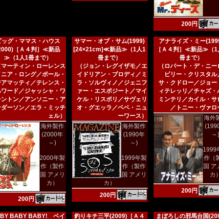
200円
ビッグ・ママス・ハウス
サマー・オブ・サム(1999)
アナライズ・ミー(1999
(2000)［Ａ４判］≪新品
[24×21cm]≪新品≫（1人1
［Ａ４判］≪新品≫（1
≫（1人1冊まで）
冊まで）
冊まで）
（マーティン・ローレンス
（ジョン・レグイザモ／エ
（ロバート・デ・ニー
／ニア・ロング／ポール・
イドリアン・ブロディ／ミ
ビリー・クリスタル
ジアマッティ／テレンス・
ラ・ソルヴィノ／ジェニフ
サ・クドロー／ジョー
ハワード／ジャッシャ・ワ
ァー・エスポジート／マイ
ィテレッリ／チャズ・
シントン／アンソニー・ア
ケル・リスポリ／サヴェリ
ミンテリ／カイル・サ
ンダーソン／エラ・ミッチ
オ・グエッラ／ベベ・ニュ
／トニー・ヴァロ
ェル）
ーワース）
海外
海外製作
海外製作
(19
(2000年
(1990年
～
～)
～)
199
2000年製
1999年製
作（
作（製作
作（製作
国 ア
国 アメリ
国 アメリ
カ
カ）
カ）
200円
200円
200円
BY BABY BABY! ベイ
釣りキチ三平(2009)［Ａ４
まぼろしの邪馬台国(200