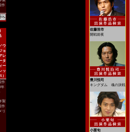
4年製
製作
佐藤浩市
)
開戦前夜
品
／ウ
ジョ
アレ
ータ
ィー
レッ
ス）
豊川悦司
製作
キングダム 魂の決戦
00年
)
2年製
製作
メリ
）
小栗旬