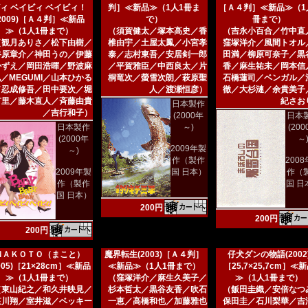
ィ ベイビィ ベイビィ！
判］≪新品≫（1人1冊ま
［Ａ４判］≪新品≫（1
(2009)［Ａ４判］≪新品
で）
冊まで）
≫（1人1冊まで）
（須賀健太／塚本高史／香
（吉永小百合／竹中直
（観月ありさ／松下由樹／
椎由宇／土屋太鳳／小宮孝
窪塚洋介／風間トオル
谷原章介／神田うの／伊藤
泰／志村東吾／安居剣一郎
田満／柳原可奈子／黒
かずえ／岡田浩暉／野波麻
／平賀雅臣／中西良太／片
香／麻生祐未／岡本信
／MEGUMI／山本ひかる
桐竜次／螢雪次朗／萩原聖
石橋蓮司／ベンガル／
／忍成修吾／田中要次／堀
人／渡瀬恒彦）
徹／大杉漣／余貴美子
有里／藤木直人／斉藤由貴
紀さお
日本製作
／吉行和子）
(2000年
日本
日本製作
～)
(20
(2000年
～
2009年製
～)
作（製作
200
2009年製
国 日本）
作（
作（製作
国 日
国 日本）
200円
200円
200円
ＭＡＫＯＴＯ（まこと）
魔界転生(2003)［Ａ４判］
仔犬ダンの物語(2002
005)［21×28cm］≪新品
≪新品≫（1人1冊まで）
［25,7×25,7cm］≪
≫（1人1冊まで）
（窪塚洋介／麻生久美子／
≫（1人1冊まで）
（東山紀之／和久井映見／
杉本哲太／黒谷友香／吹石
（飯田圭織／安倍なつ
哀川翔／室井滋／ベッキー
一恵／高橋和也／加藤雅也
保田圭／石川梨華／吉