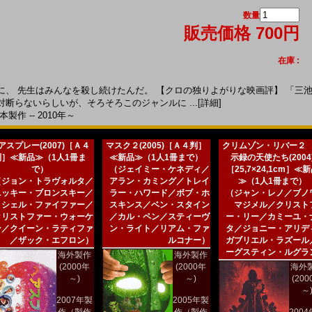
数量
販売価格 700円
在庫 :
、 先生はみんなを殺し続けたんだ。 【クロの独りよがりな映画評】 「三
断らないらしいが、そろそろこのジャンルに ...
[詳細]
製作 -- 2010年～
アスプレー(2007)［Ａ４
マスク２(2005)［Ａ４判］
クリムゾン・リバー２
判］≪新品≫（1人1冊ま
≪新品≫（1人1冊まで）
示録の天使たち(2004
で）
（ジェイミー・ケネディ／
［25,7×24,1cm］≪
（ジョン・トラヴォルタ／
アラン・カミング／トレイ
≫（1人1冊まで）
ニッキー・ブロンスキー／
ラー・ハワード／ボブ・ホ
（ジャン・レノ／ブノ
ミシェル・ファイファー／
スキンス／ベン・スタイン
マジメル／クリスト
クリストファー・ウォーケ
／カル・ペン／スティーヴ
ー・リー／カミーユ・
ン／クイーン・ラティファ
ン・ライト／リアム・ファ
タ／ジョニー・アリデ
／ザック・エフロン）
ルコナー）
ガブリエル・ラズール
ーグスティン・ルグラ
海外製作
海外製作
(2000年
(2000年
海外
～)
～)
(20
～
2007年製
2005年製