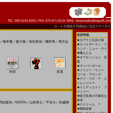
TEL: 090-5243-8262 / FAX: 075-871-8119 / MAIL:
shopmaster@eiga46.com
カ－ト
0 商品 0 円(税込) /
注文ステータス
注目作品
★
モアナと伝説の海
／
橋本愛
／
森川葵
／
高杉真宙
／
國村隼
／
黒沢あ
★
スパイダーマン：ブ
ランド・ニュー・デイ
★
隣人たち
★
オブセッション 災
愛
★
スーパーガール
★
メリリー・ウィー・
売切
友達
ロール・アロング
★
アイ・ワズ・ア・ス
トレンジャー
★
イミディエイト フ
ァミリー
★
億万長者の不都合な
終末
野絵梨奈
／
KENTA
／
山田孝之
／
平岳大
／
吹越満
★
スクリーム ７
★
開戦前夜