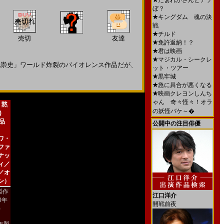
★
だぁれかさんとアソ
ぼ？
★
キングダム 魂の決
戦
★
チルド
売切
友達
★
免許返納！？
★
君は映画
★
マジカル・シークレ
池崇史」ワールド炸裂のバイオレンス作品だが、
ット・ツアー
★
黒牢城
★
急に具合が悪くなる
★
映画クレヨンしんち
ゃん 奇々怪々！オラ
 黙
の妖怪バケ～�
)
新品
公開中の注目俳優
ワ・
ファ
ナッ
ィ／
／オ
ン）
製作
江口洋介
00年
開戦前夜
)