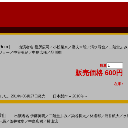
29cm］
出演者名
役所広司
／
小松菜奈
／
妻夫木聡
／
清水尋也
／
二階堂ふみ
ジョー
／
中谷美紀
／
中島広稀
／
品川徹
数量
販売価格 600円
在庫 :
。2014年06月27日発売 日本製作 -- 2010年～
５判］
出演者名
伊藤英明
／
二階堂ふみ
／
染谷将太
／
林遣都
／
浅香航大
／
水
一馬
／
荒井敦史
／
中島広稀
／
横山涼