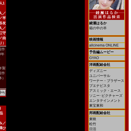
人1
人／
／平
谷友
綾瀬はるか
人／
箱の中の羊
江守
／由
映画情報
り）
allcinema ONLINE
製作
予告編ムービー
00年
GYAO
)
洋画配給会社
8年製
ディズニー
製作
ユニバーサル
本）
ワーナー・ブラザース
ブエナビスタ
アスミック・エース
ソニー･ピクチャーズ
エンタテインメント
東宝東和
)
邦画配給会社
新品
東映
み／
松竹
澤ひ
日活