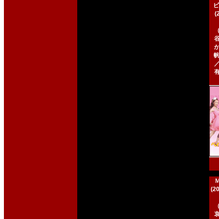
ビ
帆
(2