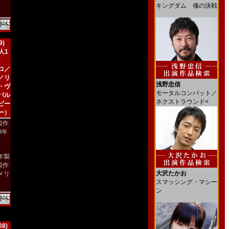
キングダム 魂の決戦
)
人1
ロ／
／リ
浅野忠信
・ヴ
モータルコンバット／
パル
ネクストラウンド<
ビー
ー）
製作
90年
)
9年製
製作
大沢たかお
メリ
スマッシング・マシー
）
ン
8)