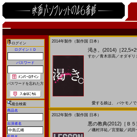
2014年製作（製作国 日本）
ログイン
ログインＩＤ
渇き。(2014)［22,5×
すか
／
青木崇高
／
オダギリ
パスワード
パスワードを忘れた方
愛する娘は、 バケモノでした
複合検索
商品名
2012年製作（製作国 日本）
悪の教典(2012)［Ｂ
出演者名
／
磯村洋祐
／
宮里駿
／
武田
監督名