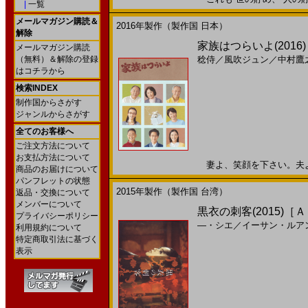
|
一覧
メールマガジン購読＆
2016年製作（製作国 日本）
解除
家族はつらいよ(2016)［
メールマガジン購読
（無料）＆解除の登録
稔侍
／
風吹ジュン
／
中村鷹
はコチラから
検索INDEX
制作国からさがす
ジャンルからさがす
全てのお客様へ
ご注文方法について
お支払方法について
妻よ、笑顔を下さい。夫よ、離
商品のお届けについて
パンフレットの状態
2015年製作（製作国 台湾）
返品・交換について
メンバーについて
黒衣の刺客(2015)［
プライバシーポリシー
―・シエ
／
イーサン・ルア
利用規約について
特定商取引法に基づく
表示