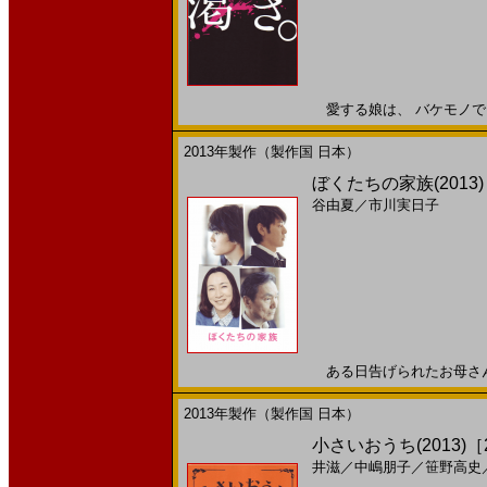
愛する娘は、 バケモノでした
2013年製作（製作国 日本）
ぼくたちの家族(2013
谷由夏
／
市川実日子
ある日告げられたお母さんの
2013年製作（製作国 日本）
小さいおうち(2013)［22
井滋
／
中嶋朋子
／
笹野高史