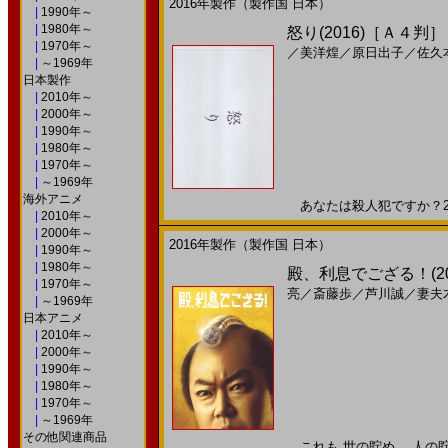
2016年製作（製作国 日本）
|
1990年～
|
1980年～
怒り(2016)［Ａ４判］
|
1970年～
／
美洋煌
／
原日出子
／
佐久
|
～1969年
日本製作
|
2010年～
|
2000年～
|
1990年～
|
1980年～
|
1970年～
|
～1969年
海外アニメ
あなたは殺人犯ですか？201
|
2010年～
|
2000年～
2016年製作（製作国 日本）
|
1990年～
|
1980年～
殿、利息でござる！(2
|
1970年～
亮
／
斎藤歩
／
芦川誠
／
妻夫
|
～1969年
日本アニメ
|
2010年～
|
2000年～
|
1990年～
|
1980年～
|
1970年～
|
～1969年
その他関連商品
これも 世の貯め、 人の貯め。