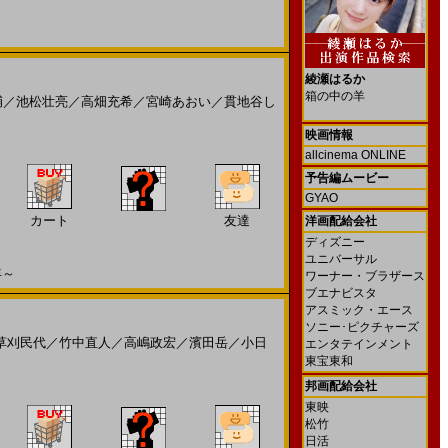
綾瀬はるか
箱の中の羊
輔
／
池松壮亮
／
高畑充希
／
宮崎あおい
／
貫地谷し
映画情報
allcinema ONLINE
予告編ムービー
GYAO
カート
友達
洋画配給会社
ディズニー
ユニバーサル
年～
ワーナー・ブラザース
ブエナビスタ
アスミック・エース
ソニー･ピクチャーズ
草刈民代
／
竹中直人
／
高嶋政宏
／
濱田岳
／
小日
エンタテインメント
東宝東和
邦画配給会社
東映
松竹
日活