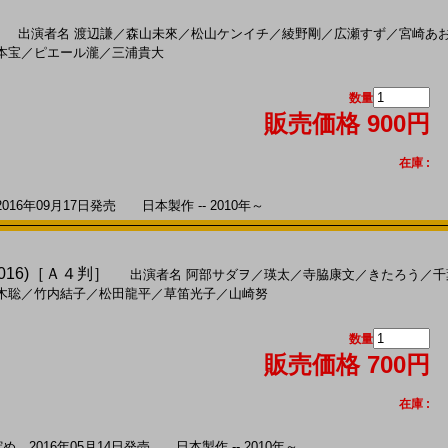
出演者名
渡辺謙
／
森山未來
／
松山ケンイチ
／
綾野剛
／
広瀬すず
／
宮崎あ
本宝
／
ピエール瀧
／
三浦貴大
数量
販売価格 900円
在庫 :
6年09月17日発売 日本製作 -- 2010年～
016)［Ａ４判］
出演者名
阿部サダヲ
／
瑛太
／
寺脇康文
／
きたろう
／
千
木聡
／
竹内結子
／
松田龍平
／
草笛光子
／
山崎努
数量
販売価格 700円
在庫 :
2016年05月14日発売 日本製作 -- 2010年～