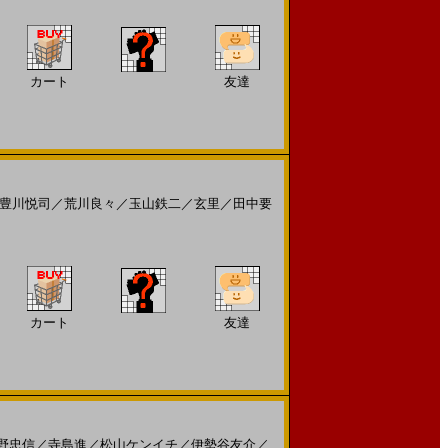
カート
友達
豊川悦司
／
荒川良々
／
玉山鉄二
／
玄里
／
田中要
カート
友達
野忠信
／
寺島進
／
松山ケンイチ
／
伊勢谷友介
／