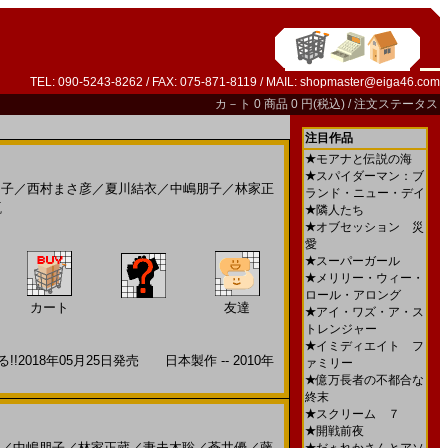
TEL: 090-5243-8262 / FAX: 075-871-8119 / MAIL:
shopmaster@eiga46.com
カ－ト
0 商品 0 円(税込) /
注文ステータス
注目作品
★
モアナと伝説の海
★
スパイダーマン：ブ
和子
／
西村まさ彦
／
夏川結衣
／
中嶋朋子
／
林家正
ランド・ニュー・デイ
瓶
★
隣人たち
★
オブセッション 災
愛
★
スーパーガール
★
メリリー・ウィー・
ロール・アロング
カート
友達
★
アイ・ワズ・ア・ス
トレンジャー
★
イミディエイト フ
8年05月25日発売 日本製作 -- 2010年
ァミリー
★
億万長者の不都合な
終末
★
スクリーム ７
★
開戦前夜
／
中嶋朋子
／
林家正蔵
／
妻夫木聡
／
蒼井優
／
藤