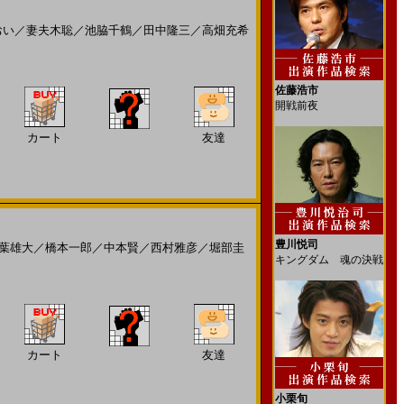
おい
／
妻夫木聡
／
池脇千鶴
／
田中隆三
／
高畑充希
佐藤浩市
開戦前夜
カート
友達
豊川悦司
葉雄大
／
橋本一郎
／
中本賢
／
西村雅彦
／
堀部圭
キングダム 魂の決戦
カート
友達
小栗旬