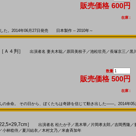
販売価格 600円
在庫 :
。2014年06月27日発売 日本製作 -- 2010年～
)［Ａ４判］
出演者名
妻夫木聡
／
原田美枝子
／
池松壮亮
／
長塚京三
／
黒
数量
販売価格 500円
在庫 :
余命。 その日から、ぼくたちは奇跡を信じて動き出した――。2014年05月24
,5×29,7cm］
出演者名
松たか子
／
黒木華
／
片岡孝太郎
／
吉岡秀隆
／
／
小林稔侍
／
夏川結衣
／
木村文乃
／
米倉斉加年