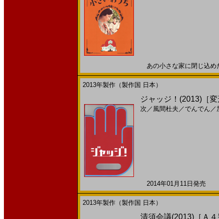
あの小さな家に閉じ込めた、私
2013年製作（製作国 日本）
ジャッジ！(2013)［
次
／
風間杜夫
／
でんでん
／
2014年01月11日発売 日
2013年製作（製作国 日本）
清須会議(2013)［Ａ