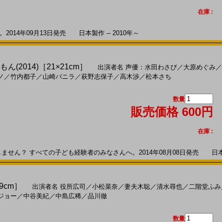
在庫 :
014年09月13日発売 日本製作 -- 2010年～
もん(2014)［21×21cm］
出演者名
声優：水田わさび
／
大原めぐみ
／
ノ
／
竹内都子
／
山崎バニラ
／
萩野志保子
／
高木渉
／
松本さち
数量
販売価格 600円
在庫 :
せん？ すべての子ども経験者のみなさんへ。2014年08月08日発売 日本アニ
29cm］
出演者名
役所広司
／
小松菜奈
／
妻夫木聡
／
清水尋也
／
二階堂ふみ
ジョー
／
中谷美紀
／
中島広稀
／
品川徹
数量