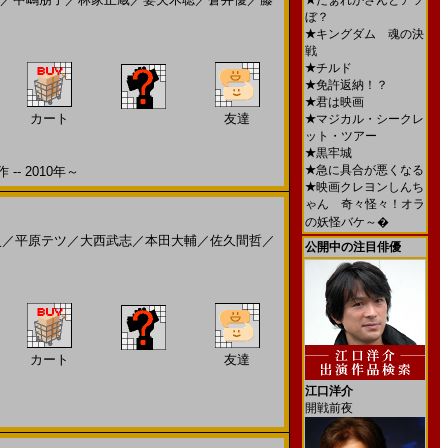
★
だぁれかさんとアソ
ぼ？
★
キングダム 魂の決
戦
★
チルド
★
免許返納！？
★
君は映画
カート
友達
★
マジカル・シークレ
ット・ツアー
★
黒牢城
★
急に具合が悪くなる
- 2010年～
★
映画クレヨンしんち
ゃん 奇々怪々！オラ
の妖怪バケ～�
史
／
平原テツ
／
大西武志
／
本田大輔
／
佐久間哲
／
公開中の注目俳優
カート
友達
江口洋介
開戦前夜