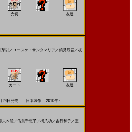
売切
友達
川芽以
／
ユースケ・サンタマリア
／
鶴見辰吾
／
板
カート
友達
日発売 日本製作 -- 2010年～
妻夫木聡
／
倍賞千恵子
／
橋爪功
／
吉行和子
／
室