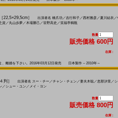
22,5×29,5cm］
出演者名
橋爪功
／
吉行和子
／
西村雅彦
／
夏川結衣
／
之資
／
丸山歩夢
／
木場勝己
／
笹野高史
／
笑福亭鶴瓶
数量
販売価格 600円
在庫 :
婚を下さい。2016年03月12日発売 日本製作 -- 2010年～
Ａ４判］
出演者名
スー・チー
／
チャン・チェン
／
妻夫木聡
／
忽那汐里
／
シ
ン
／
シュー・ユン
／
メイ・ヨン
数量
販売価格 800円
在庫 :