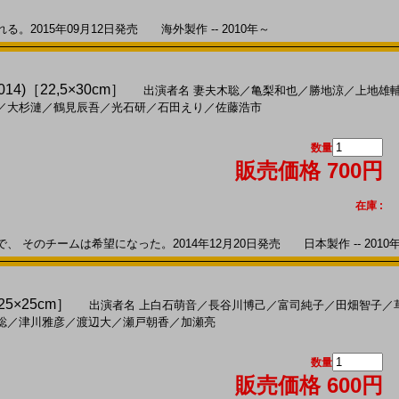
2015年09月12日発売 海外製作 -- 2010年～
4)［22,5×30cm］
出演者名
妻夫木聡
／
亀梨和也
／
勝地涼
／
上地雄
／
大杉漣
／
鶴見辰吾
／
光石研
／
石田えり
／
佐藤浩市
数量
販売価格 700円
在庫 :
そのチームは希望になった。2014年12月20日発売 日本製作 -- 2010
5×25cm］
出演者名
上白石萌音
／
長谷川博己
／
富司純子
／
田畑智子
／
聡
／
津川雅彦
／
渡辺大
／
瀬戸朝香
／
加瀬亮
数量
販売価格 600円