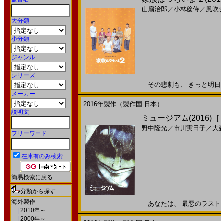
山扇治郎
／
小林稔侍
／
風吹
大分類
小分類
ジャンル
シリーズ
その悲劇も、 きっと明日は 
メーカー
2016年製作（製作国 日本）
説明文
ミュージアム(2016)
野中隆光
／
市川実日子
／
大
フリーワード
在庫有のみ検索
簡易検索に戻る...
分類から探す
海外製作
あなたは、 最悪のラストを 
|
2010年～
|
2000年～