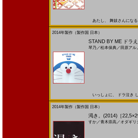
あたし、 舞妓さんになる。2
2014年製作（製作国 日本）
STAND BY ME ドラえ
琴乃
／
松本保典
／
田原アル
いっしょに、 ドラ泣き しま
2014年製作（製作国 日本）
渇き。(2014)［22,5×
すか
／
青木崇高
／
オダギリ