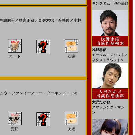
キングダム 魂の決戦
中嶋朋子
／
林家正蔵
／
妻夫木聡
／
蒼井優
／
小林
浅野忠信
モータルコンバット／
カート
友達
ネクストラウンド<
ュウ・ファンイー
／
ニー・ターホン
／
ニッキ
大沢たかお
スマッシング・マシー
ン
売切
友達