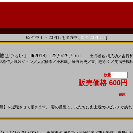
63 件中 1 ～ 20 件目を出力中 [
次の 20 件 >>
]
いよ III(2018)［22,5×29,7cm］
出演者名
橋爪功
／
吉行
林稔侍
／
風吹ジュン
／
大沼柚希
／
小林颯
／
笹野高史
／
立川志らく
／
笑福亭鶴
数量
販売価格 600円
在庫 :
を退職させて頂きます。 妻の反乱で、夫たちに史上最大のピンチが訪れる!!201
［22,6×29,7cm］
出演者名
橋爪功
／
吉行和子
／
西村雅彦
／
夏川結衣