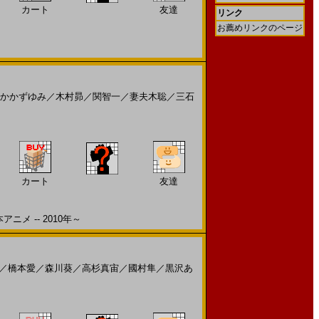
カート
友達
リンク
お薦めリンクのページ
かかずゆみ
／
木村昴
／
関智一
／
妻夫木聡
／
三石
カート
友達
メ -- 2010年～
／
橋本愛
／
森川葵
／
高杉真宙
／
國村隼
／
黒沢あ