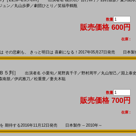
ジュン
／
丸山歩夢
／
劇団ひとり
／
笑福亭鶴瓶
数量
販売価格 600円
在庫 :
その悲劇も、 きっと明日は 喜劇になる！2017年05月27日発売 日本製作 -
［Ｂ５判］
出演者名
小栗旬
／
尾野真千子
／
野村周平
／
丸山智己
／
淵上泰
森南朋
／
伊武雅刀
／
松重豊
／
妻夫木聡
数量
販売価格 700円
在庫 :
期待する2016年11月12日発売 日本製作 -- 2010年～