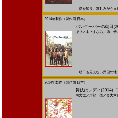
愛を知り、哀しみがうまれる。
2014年製作（製作国 日本）
バンクーバーの朝日(201
ほり
／
本上まなみ
／
徳井優
明日も見えない異国の地で、 
2014年製作（製作国 日本）
舞妓はレディ(2014)［2
向文世
／
岸部一徳
／
妻夫木