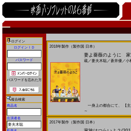
ログイン
2018年製作（製作国 日本）
ログインＩＤ
妻よ薔薇のように 家族はつら
パスワード
蔵
／
妻夫木聡
／
蒼井優
／
小
パスワードを忘れた方
複合検索
一身上の都合にて、 【主婦】
商品名
～
出演者名
2017年製作（製作国 日本）
家族はつらいよ２(2017)
監督名