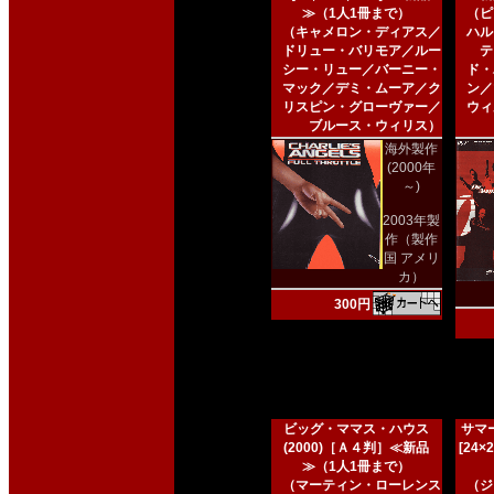
≫（1人1冊まで）
（ピ
（キャメロン・ディアス／
ハル
ドリュー・バリモア／ルー
テ
シー・リュー／バーニー・
ド・
マック／デミ・ムーア／ク
ン／
リスピン・グローヴァー／
ウィ
ブルース・ウィリス）
海外製作
(2000年
～)
2003年製
作（製作
国 アメリ
カ）
300円
ビッグ・ママス・ハウス
サマー
(2000)［Ａ４判］≪新品
[24
≫（1人1冊まで）
（マーティン・ローレンス
（ジ