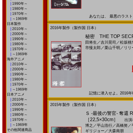
|
1990年～
|
1980年～
|
1970年～
あなたは、 最悪のラストを 
|
～1969年
日本製作
2016年製作（製作国 日本）
|
2010年～
|
2000年～
秘密 THE TOP SECRE
|
1990年～
田将生
／
吉川晃司
／
松坂桃
|
1980年～
市慢太郎
／
栗山千明
／
リリ
|
1970年～
|
～1969年
海外アニメ
|
2010年～
|
2000年～
|
1990年～
|
1980年～
|
1970年～
|
～1969年
記憶に潜入せよ。2016年08
日本アニメ
|
2010年～
|
2000年～
2015年製作（製作国 日本）
|
1990年～
Ｓ -最後の警官- 奪還 RE
|
1980年～
［22,5×30cm］
|
1970年～
出演
|
～1969年
博之
／
平山浩行
／
高橋努
／
その他関連商品
ギリジョー
／
大森南朋