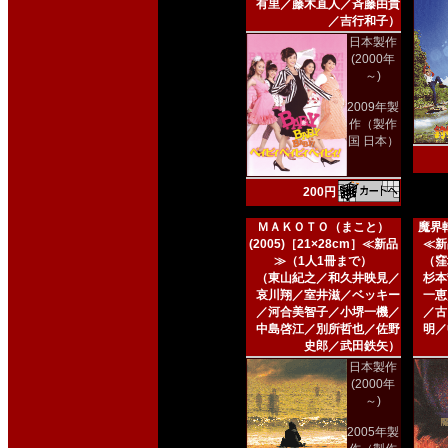
有里／藤木直人／斉藤由貴
／吉行和子）
日本製作
(2000年
～)
2009年製
作（製作
国 日本）
200円
ＭＡＫＯＴＯ（まこと）
魔界転
(2005)［21×28cm］≪新品
≪新
≫（1人1冊まで）
（窪
（東山紀之／和久井映見／
杉本
哀川翔／室井滋／ベッキー
一恵
／河合美智子／小堺一機／
／古
中島啓江／別所哲也／佐野
明／
史郎／武田鉄矢）
日本製作
(2000年
～)
2005年製