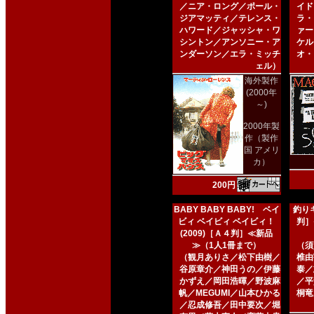
／ニア・ロング／ポール・
イド
ジアマッティ／テレンス・
ラ・
ハワード／ジャッシャ・ワ
ァー
シントン／アンソニー・ア
ケル
ンダーソン／エラ・ミッチ
オ・
ェル）
海外製作
(2000年
～)
2000年製
作（製作
国 アメリ
カ）
200円
BABY BABY BABY! ベイ
釣りキ
ビィ ベイビィ ベイビィ！
判］
(2009)［Ａ４判］≪新品
≫（1人1冊まで）
（須
（観月ありさ／松下由樹／
椎由
谷原章介／神田うの／伊藤
泰／
かずえ／岡田浩暉／野波麻
／平
帆／MEGUMI／山本ひかる
桐竜
／忍成修吾／田中要次／堀