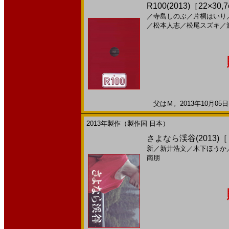
R100(2013)［22×
／
寺島しのぶ
／
片桐はいり
／
松本人志
／
松尾スズキ
／
父はＭ。2013年10月05日
2013年製作（製作国 日本）
さよなら渓谷(2013)
新
／
新井浩文
／
木下ほうか
南朋