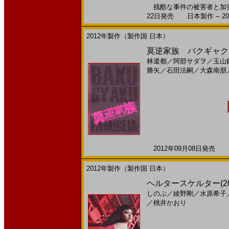
残酷な事件の被害者と加害者
22日発売 日本製作 -- 20
2012年製作（製作国 日本）
莫逆家族 バクギャクフ
林遣都
／
阿部サダヲ
／
玉山
勝矢
／
石田法嗣
／
大森南朋
2012年09月08日発売 日
2012年製作（製作国 日本）
ヘルタースケルター(2
しのぶ
／
綾野剛
／
水原希子
／
桃井かおり