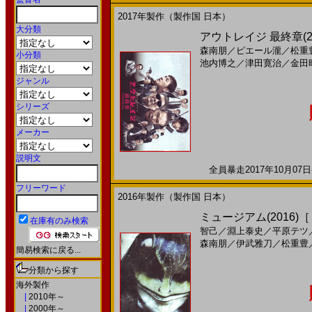
2017年製作（製作国 日本）
大分類
アウトレイジ 最終章(2
森南朋
／
ピエール瀧
／
松重
小分類
池内博之
／
津田寛治
／
金田
ジャンル
シリーズ
メーカー
説明文
全員暴走2017年10月07日
フリーワード
2016年製作（製作国 日本）
ミュージアム(2016)
在庫有のみ検索
智己
／
淵上泰史
／
平原テツ
森南朋
／
伊武雅刀
／
松重豊
簡易検索に戻る...
分類から探す
海外製作
|
2010年～
|
2000年～