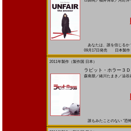
ロ師岡
／
福井博章
／
河野洋
あなたは、誰を信じるか？ 
09月17日発売 日本製作 --
2011年製作（製作国 日本）
ラビット・ホラー３Ｄ(
森南朋
／
緒川たまき
／
澁谷
誰もみたことのない “恐怖の国