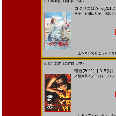
2011年製作（製作国 日本）
コクリコ坂から(2011
景子
／
石田ゆり子
／
風吹ジ
上を向いて歩こう2011年0
2011年製作（製作国 日本）
軽蔑(2011)［Ｂ５判］
／
根岸季衣
／
田口トモロヲ
世界は二人を、愛さなかった。