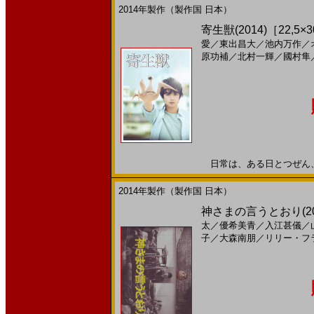
2014年製作（製作国 日本）
寄生獣(2014)［22,5×
愛
／
東出昌大
／
池内万作
／
原功補
／
北村一輝
／
國村隼
日常は、ある日とつぜん、食べ
2014年製作（製作国 日本）
神さまの言うとおり(2
太
／
優希美青
／
入江甚儀
／
子
／
大森南朋
／
リリー・フ