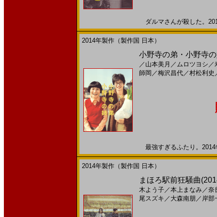
ダルマさんが殺した。2014
2014年製作（製作国 日本）
小野寺の弟・小野寺の姉(2
／
山本美月
／
ムロツヨシ
／
師岡
／
梅沢昌代
／
村松利史
最強すぎるふたり。2014年
2014年製作（製作国 日本）
まほろ駅前狂騒曲(201
木よう子
／
本上まなみ
／
奈
尾スズキ
／
大森南朋
／
岸部