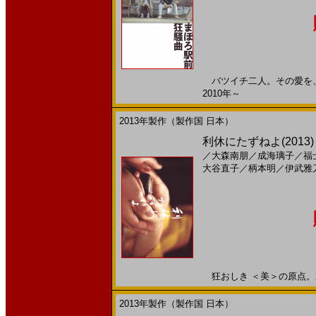
バツイチ二人。その愛を、命
2010年～
2013年製作（製作国 日本）
利休にたずねよ(2013
／
大森南朋
／
成海璃子
／
福
大谷直子
／
柄本明
／
伊武雅
狂おしき ＜美＞の原点。201
2013年製作（製作国 日本）