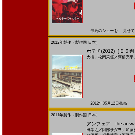
最高のショーを、 見せてあげ
2012年製作（製作国 日本）
ポテチ(2012)［Ｂ５
大樹
／
松岡茉優
／
阿部亮平
2012年05月12日発売 日
2011年製作（製作国 日本）
アンフェア the answ
田孝之
／
阿部サダヲ
／
加藤