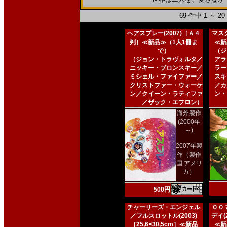
69 件中 1 ～ 
ヘアスプレー(2007)［Ａ４
マスク
判］≪新品≫（1人1冊ま
≪新
で）
（ジ
（ジョン・トラヴォルタ／
アラ
ニッキー・ブロンスキー／
ラー
ミシェル・ファイファー／
スキ
クリストファー・ウォーケ
／カ
ン／クイーン・ラティファ
ン・
／ザック・エフロン）
海外製作
(2000年
～)
2007年製
作（製作
国 アメリ
カ）
500円
チャーリーズ・エンジェル
００
／フルスロットル(2003)
デイ(2
［25,6×30,5cm］≪新品
≪新