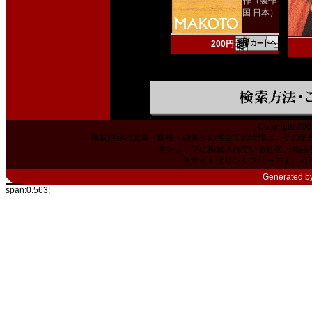
作（製作
国 日本）
200円
Copyright 200
掲載内容の文章・価格・画像その他全ての情報は、その使
本ショップに掲載されている社名、商品
当サイトはリンクフリーです。相
Generated b
span:0.563;