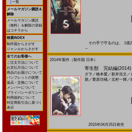
|
一覧
メールマガジン購読＆
解除
メールマガジン購読
（無料）＆解除の登録
はコチラから
検索INDEX
その手で守るのは、 1億200
制作国からさがす
～
ジャンルからさがす
全てのお客様へ
2014年製作（製作国 日本）
ご注文方法について
お支払方法について
寄生獣 完結編(2014)［
商品のお届けについて
ダヲ
／
橋本愛
／
新井浩文
／
パンフレットの状態
朋
／
豊原功補
／
北村一輝
／
返品・交換について
メンバーについて
プライバシーポリシー
利用規約について
特定商取引法に基づく
表示
2015年04月25日発売 日