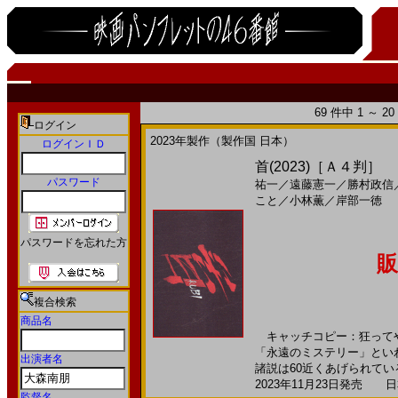
69 件中 1 ～ 
ログイン
2023年製作（製作国 日本）
ログインＩＤ
首(2023)［Ａ４判］
パスワード
祐一
／
遠藤憲一
／
勝村政信
こと
／
小林薫
／
岸部一徳
パスワードを忘れた方
販
複合検索
商品名
キャッチコピー：狂ってや
「永遠のミステリー」とい
出演者名
諸説は60近くあげられている。
2023年11月23日発売 日本
監督名