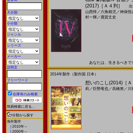
(2017)［Ａ４判］
出
山西惇
／
六角精児
／
神保悟
大分類
村一輝
／
鹿賀丈史
小分類
ジャンル
シリーズ
メーカー
あなたは、生きるべきです。2
説明文
2014年製作（製作国 日本）
フリーワード
想いのこし(2014)［
莉
／
巨勢竜也
／
高橋努
／
川
在庫有のみ検索
簡易検索に戻る...
分類から探す
海外製作
|
2010年～
|
2000年～