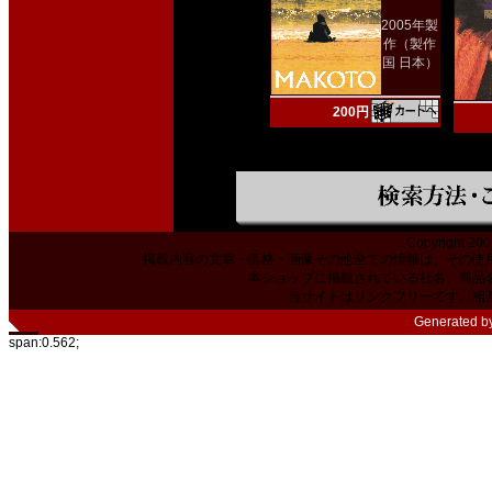
2005年製
作（製作
国 日本）
200円
Copyright 200
掲載内容の文章・価格・画像その他全ての情報は、その使
本ショップに掲載されている社名、商品
当サイトはリンクフリーです。相
Generated b
span:0.562;