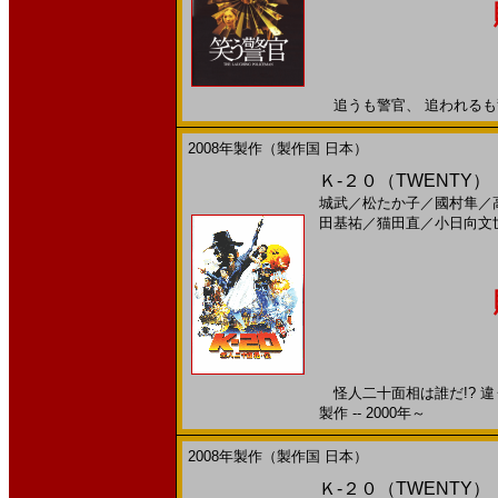
追うも警官、 追われるも警官
2008年製作（製作国 日本）
Ｋ-２０（TWENTY）
城武
／
松たか子
／
國村隼
／
田基祐
／
猫田直
／
小日向文
怪人二十面相は誰だ!? 違
製作 -- 2000年～
2008年製作（製作国 日本）
Ｋ-２０（TWENTY