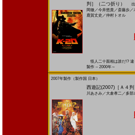
判］（二つ折り）
出
岡徹
／
今井悠貴
／
斎藤歩
／
鹿賀丈史
／
仲村トオル
怪人二十面相は誰だ!? 違
製作 -- 2000年～
2007年製作（製作国 日本）
西遊記(2007)［Ａ４
川あさみ
／
大倉孝二
／
多部