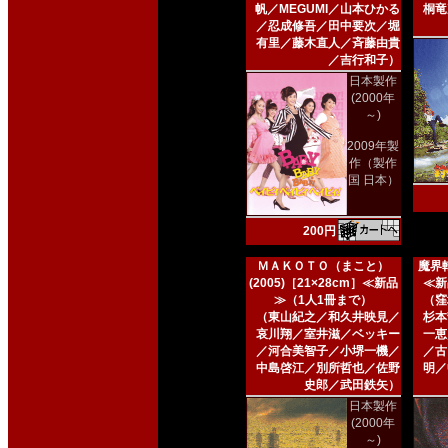
帆／MEGUMI／山本ひかる
桐竜
／忍成修吾／田中要次／堀
有里／藤木直人／斉藤由貴
／吉行和子）
日本製作
(2000年
～)
2009年製
作（製作
国 日本）
200円
ＭＡＫＯＴＯ（まこと）
魔界転
(2005)［21×28cm］≪新品
≪新
≫（1人1冊まで）
（窪
（東山紀之／和久井映見／
杉本
哀川翔／室井滋／ベッキー
一恵
／河合美智子／小堺一機／
／古
中島啓江／別所哲也／佐野
明／
史郎／武田鉄矢）
日本製作
(2000年
～)