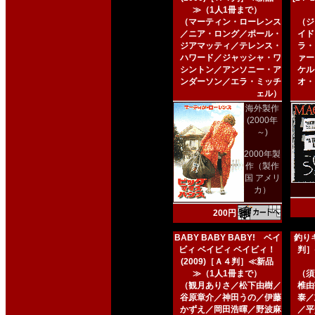
≫（1人1冊まで）
（マーティン・ローレンス
（ジ
／ニア・ロング／ポール・
イド
ジアマッティ／テレンス・
ラ・
ハワード／ジャッシャ・ワ
ァー
シントン／アンソニー・ア
ケル
ンダーソン／エラ・ミッチ
オ・
ェル）
海外製作
(2000年
～)
2000年製
作（製作
国 アメリ
カ）
200円
BABY BABY BABY! ベイ
釣りキ
ビィ ベイビィ ベイビィ！
判］
(2009)［Ａ４判］≪新品
≫（1人1冊まで）
（須
（観月ありさ／松下由樹／
椎由
谷原章介／神田うの／伊藤
泰／
かずえ／岡田浩暉／野波麻
／平