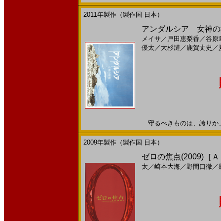
2011年製作（製作国 日本）
アンダルシア 女神の報復(
メイサ
／
戸田恵梨香
／
谷原
優太
／
大杉漣
／
鹿賀丈史
／
守るべきものは、誇りか、愛か
2009年製作（製作国 日本）
ゼロの焦点(2009)［
太
／
崎本大海
／
野間口徹
／