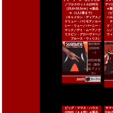
チャーリーズ・エンジェル
００
／フルスロットル(2003)
デイ(2
［25,6×30,5cm］≪新品
≪新
≫（1人1冊まで）
（ピ
（キャメロン・ディアス／
ハル
ドリュー・バリモア／ルー
テ
シー・リュー／バーニー・
ド・
マック／デミ・ムーア／ク
ン／
リスピン・グローヴァー／
ウィ
ブルース・ウィリス）
海外製作
(2000年
～)
2003年製
作（製作
国 アメリ
カ）
300円
ビッグ・ママス・ハウス
サマー
(2000)［Ａ４判］≪新品
[24