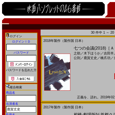
30 件中 1 ～ 
ログイン
2018年製作（製作国 日本）
ログインＩＤ
七つの会議(2018)［
パスワード
之助
／
木下ほうか
／
吉田羊
公則
／
鹿賀丈史
／
橋爪功
／
パスワードを忘れた方
複合検索
商品名
正義を、語れ。2019年02月
出演者名
2017年製作（製作国 日本）
相棒-劇場版IV-首
監督名