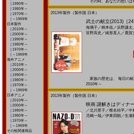
その時、あなたの想いは奇跡に
|
1990年～
|
1980年～
2013年製作（製作国 日本）
|
1970年～
|
～1969年
武士の献立(2013)［24,
日本製作
海璃子
／
柄本佑
／
浜野謙太
|
2010年～
笹野高史
／
緒形直人
／
鹿賀
|
2000年～
|
1990年～
|
1980年～
|
1970年～
|
～1969年
海外アニメ
|
2010年～
|
2000年～
|
1990年～
家族の歴史は、 毎日の献立
|
1980年～
2010年～
|
1970年～
|
～1969年
日本アニメ
2013年製作（製作国 日本）
|
2010年～
映画 謎解きはディナーのあ
|
2000年～
／
北川景子
／
椎名桔平
／
中
|
1990年～
|
1980年～
児嶋一哉
／
伊東四朗
／
生瀬
|
1970年～
|
～1969年
その他関連商品