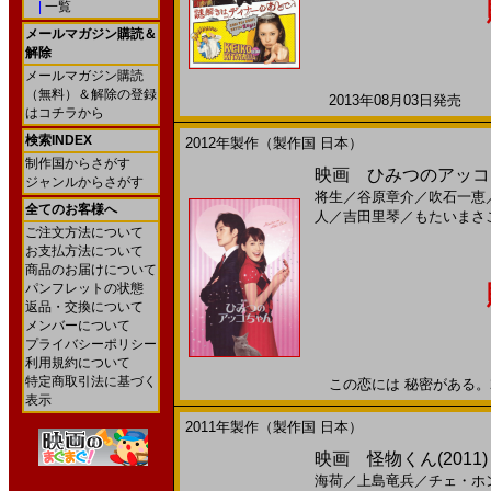
|
一覧
メールマガジン購読＆
解除
メールマガジン購読
（無料）＆解除の登録
2013年08月03日発売 日
はコチラから
検索INDEX
2012年製作（製作国 日本）
制作国からさがす
映画 ひみつのアッコち
ジャンルからさがす
将生
／
谷原章介
／
吹石一恵
全てのお客様へ
人
／
吉田里琴
／
もたいまさ
ご注文方法について
お支払方法について
商品のお届けについて
パンフレットの状態
返品・交換について
メンバーについて
プライバシーポリシー
利用規約について
特定商取引法に基づく
この恋には 秘密がある。201
表示
2011年製作（製作国 日本）
映画 怪物くん(2011
海荷
／
上島竜兵
／
チェ・ホ