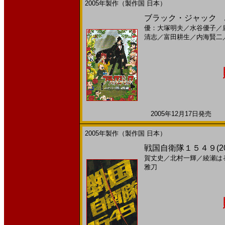
2005年製作（製作国 日本）
ブラック・ジャック ふ
優：大塚明夫
／
水谷優子
／
清志
／
富田耕生
／
内海賢二
2005年12月17日発売 日
2005年製作（製作国 日本）
戦国自衛隊１５４９(200
賀丈史
／
北村一輝
／
綾瀬は
雅刀