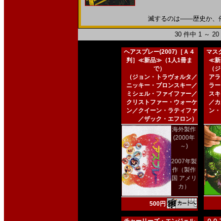
滅するのは――歴史か、俺たち
30 件中 1 ～ 
ヘアスプレー(2007)［Ａ４
マスク
判］≪新品≫（1人1冊ま
≪新
で）
（ジ
（ジョン・トラヴォルタ／
アラ
ニッキー・ブロンスキー／
ラー
ミシェル・ファイファー／
スキ
クリストファー・ウォーケ
／カ
ン／クイーン・ラティファ
ン・
／ザック・エフロン）
海外製作
(2000年
～)
2007年製
作（製作
国 アメリ
カ）
500円