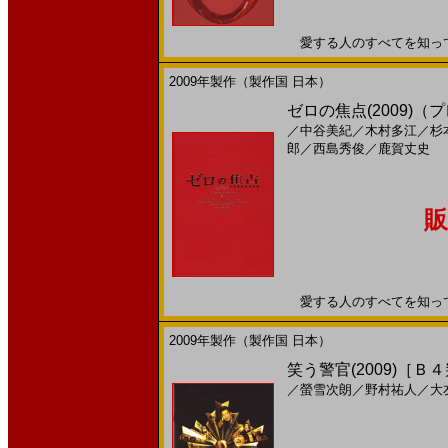
愛する人のすべてを知っていま
2009年製作（製作国 日本）
ゼロの焦点(2009)
／
中谷美紀
／
木村多江
／
杉
郎
／
西島秀俊
／
鹿賀丈史
販
愛する人のすべてを知っていま
2009年製作（製作国 日本）
笑う警官(2009)［Ｂ
／
螢雪次朗
／
野村祐人
／
大