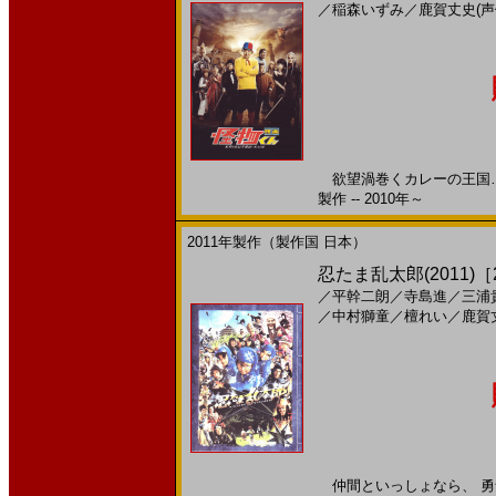
／
稲森いずみ
／
鹿賀丈史(声
欲望渦巻くカレーの王国… 
製作 -- 2010年～
2011年製作（製作国 日本）
忍たま乱太郎(2011)［2
／
平幹二朗
／
寺島進
／
三浦
／
中村獅童
／
檀れい
／
鹿賀
仲間といっしょなら、 勇気20