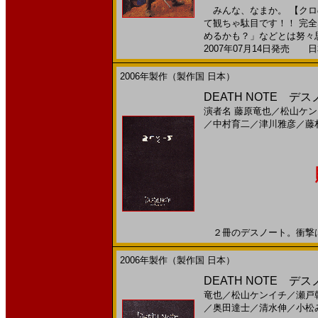
みんな、なまか。 【クロ
て観ちゃ駄目です！！ 完
めるかも？」などとは努々思わ
2007年07月14日発売 日本
2006年製作（製作国 日本）
DEATH NOTE デスノート
演者名
藤原竜也
／
松山ケン
／
中村育二
／
津川雅彦
／
藤
２冊のデスノート。衝撃は増殖
2006年製作（製作国 日本）
DEATH NOTE デスノ
竜也
／
松山ケンイチ
／
瀬戸
／
奥田達士
／
清水伸
／
小松