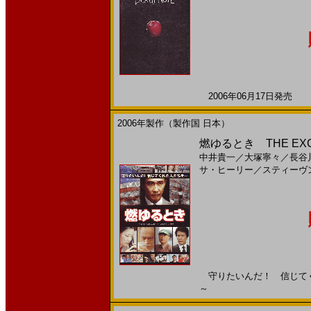
2006年06月17日発売 日
2006年製作（製作国 日本）
燃ゆるとき THE EXC
中井貴一
／
大塚寧々
／
長谷
サ・ヒーリー
／
スティーヴ
守りたいんだ！ 信じてくれた
～