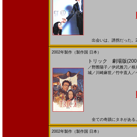
出会いは、誘拐だった。200
2002年製作（製作国 日本）
トリック 劇場版(200
／
野際陽子
／
伊武雅刀
／
根
城
／
川崎麻世
／
竹中直人
／
全ての奇蹟にタネがある。 は
2002年製作（製作国 日本）