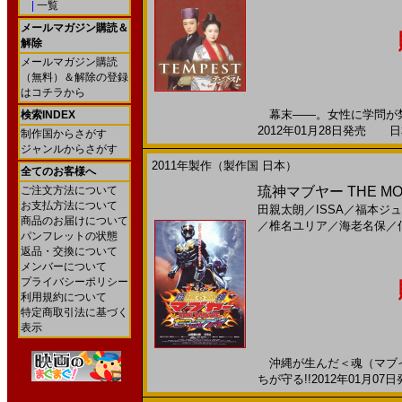
|
一覧
メールマガジン購読＆
解除
メールマガジン購読
（無料）＆解除の登録
はコチラから
幕末――。女性に学問が禁
検索INDEX
2012年01月28日発売 日本
制作国からさがす
ジャンルからさがす
2011年製作（製作国 日本）
全てのお客様へ
ご注文方法について
琉神マブヤー THE M
お支払方法について
田親太朗
／
ISSA
／
福本ジュ
商品のお届けについて
／
椎名ユリア
／
海老名保
／
パンフレットの状態
返品・交換について
メンバーについて
プライバシーポリシー
利用規約について
特定商取引法に基づく
表示
沖縄が生んだ＜魂（マブイ
ちが守る!!2012年01月07