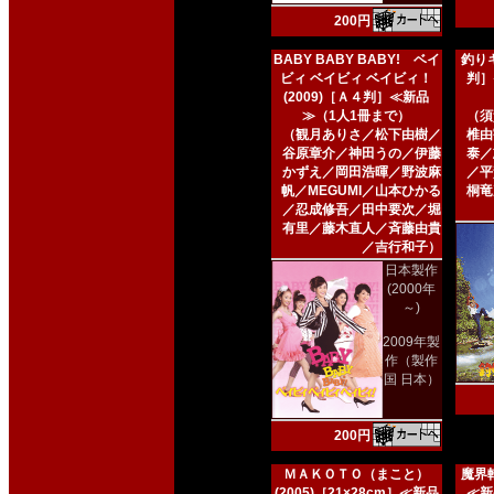
200円
BABY BABY BABY! ベイ
釣りキ
ビィ ベイビィ ベイビィ！
判］
(2009)［Ａ４判］≪新品
≫（1人1冊まで）
（須
（観月ありさ／松下由樹／
椎由
谷原章介／神田うの／伊藤
泰／
かずえ／岡田浩暉／野波麻
／平
帆／MEGUMI／山本ひかる
桐竜
／忍成修吾／田中要次／堀
有里／藤木直人／斉藤由貴
／吉行和子）
日本製作
(2000年
～)
2009年製
作（製作
国 日本）
200円
ＭＡＫＯＴＯ（まこと）
魔界転
(2005)［21×28cm］≪新品
≪新