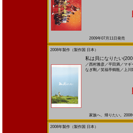
2009年07月11日発売 日
2008年製作（製作国 日本）
私は貝になりたい(200
／
西村雅彦
／
平田満
／
マギ
なぎ剛
／
笑福亭鶴瓶
／
上川
家族へ、帰りたい。2008年
2008年製作（製作国 日本）