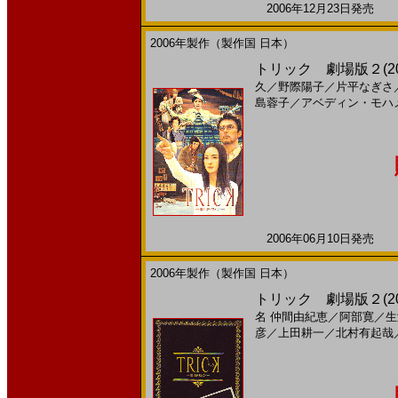
2006年12月23日発売 日
2006年製作（製作国 日本）
トリック 劇場版２(2
久
／
野際陽子
／
片平なぎさ
島蓉子
／
アベディン・モハ
2006年06月10日発売 日
2006年製作（製作国 日本）
トリック 劇場版２(2
名
仲間由紀恵
／
阿部寛
／
生
彦
／
上田耕一
／
北村有起哉