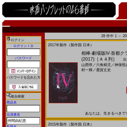
28 件中 1 ～ 
ログイン
2017年製作（製作国 日本）
ログインＩＤ
相棒-劇場版IV-首
パスワード
(2017)［Ａ４判］
出
山西惇
／
六角精児
／
神保悟
村一輝
／
鹿賀丈史
パスワードを忘れた方
複合検索
商品名
あなたは、生きるべきです。2
出演者名
2015年製作（製作国 日本）
監督名