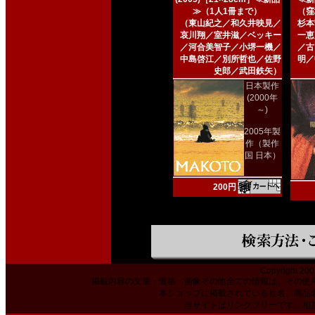
≫（1人1冊まで）
（窪
（東山紀之／和久井映見／
杉本
哀川翔／室井滋／ベッキー
一恵
／河合美智子／小堺一機／
／古
中島啓江／別所哲也／佐野
明／
史郎／武田鉄矢）
日本製作
(2000年
～)
2005年製
作（製作
国 日本）
200円
Copyright 200
掲載内容の文章・価格・画像その他全ての情報は、その使
本ショップに掲載されている社名、商品
当サイトはリンクフリーです。相