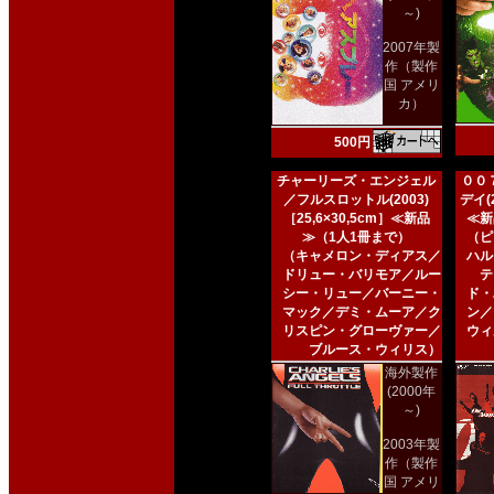
～)
2007年製
作（製作
国 アメリ
カ）
500円
チャーリーズ・エンジェル
００
／フルスロットル(2003)
デイ(2
［25,6×30,5cm］≪新品
≪新
≫（1人1冊まで）
（ピ
（キャメロン・ディアス／
ハル
ドリュー・バリモア／ルー
テ
シー・リュー／バーニー・
ド・
マック／デミ・ムーア／ク
ン／
リスピン・グローヴァー／
ウィ
ブルース・ウィリス）
海外製作
(2000年
～)
2003年製
作（製作
国 アメリ