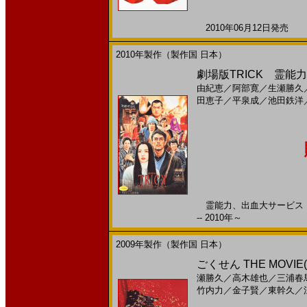
2010年06月12日発売 日
2010年製作（製作国 日本）
劇場版TRICK 霊能力
由紀恵
／
阿部寛
／
生瀬勝久
田恵子
／
平泉成
／
池田鉄洋
霊能力、出血大サービス！ 
-- 2010年～
2009年製作（製作国 日本）
ごくせん THE MOVIE
瀬勝久
／
高木雄也
／
三浦春
竹内力
／
金子賢
／
東幹久
／