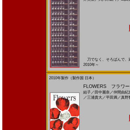
刀でなく、そろばんで、家族
2010年～
2010年製作（製作国 日本）
FLOWERS フラワー
結子
／
田中麗奈
／
仲間由紀
／
三浦貴大
／
平田満
／
真野