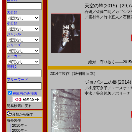
天空の蜂(2015)［29,7
石研
／
佐藤二朗
／
カゴシマ
大分類
／
國村隼
／
竹中直人
／
石橋
小分類
ジャンル
シリーズ
メーカー
絶対、守り抜く――2015年
説明文
2014年製作（製作国 日本）
フリーワード
ジョバンニの島(2014)［
／
柳原可奈子
／
ユースケ・
幸汰
／
谷合純矢
／
ポリーナ
在庫有のみ検索
簡易検索に戻る...
分類から探す
海外製作
|
2010年～
|
2000年～