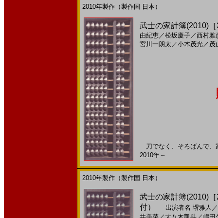
2010年製作（製作国 日本）
武士の家計簿(2010)［
由紀恵
／
松坂慶子
／
西村雅
宮川一朗太
／
小木茂光
／
茂
刀でなく、そろばんで、家族
2010年～
2010年製作（製作国 日本）
武士の家計簿(2010)［
付）
出演者名
堺雅人
／
井美菜
／
大八木凱斗
／
嶋田