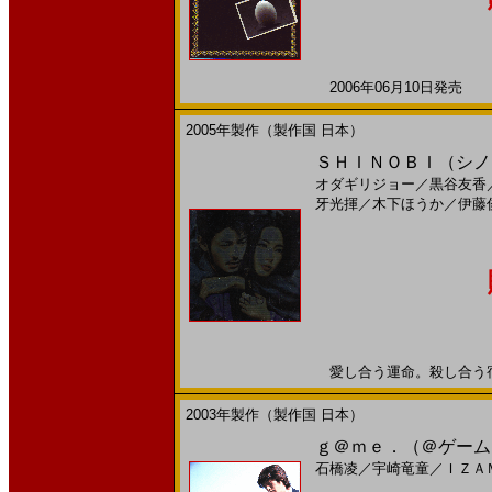
2006年06月10日発売 日
2005年製作（製作国 日本）
ＳＨＩＮＯＢＩ（シノビ）(
オダギリジョー
／
黒谷友香
牙光揮
／
木下ほうか
／
伊藤
愛し合う運命。殺し合う宿命―
2003年製作（製作国 日本）
ｇ＠ｍｅ．（＠ゲーム）
石橋凌
／
宇崎竜童
／
ＩＺＡ