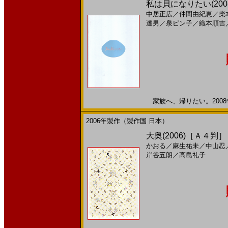
私は貝になりたい(20
中居正広
／
仲間由紀恵
／
柴
達男
／
泉ピン子
／
織本順吉
家族へ、帰りたい。2008年
2006年製作（製作国 日本）
大奥(2006)［Ａ４判］
かおる
／
麻生祐未
／
中山忍
岸谷五朗
／
高島礼子