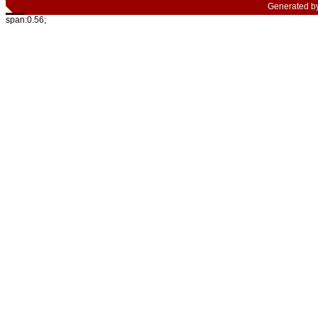
Generated b
span:0.56;