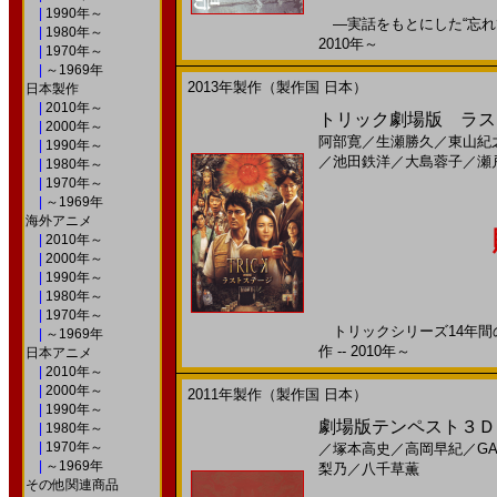
|
1990年～
―実話をもとにした“忘れては
|
1980年～
2010年～
|
1970年～
|
～1969年
2013年製作（製作国 日本）
日本製作
|
2010年～
トリック劇場版 ラスト
|
2000年～
阿部寛
／
生瀬勝久
／
東山紀
|
1990年～
／
池田鉄洋
／
大島蓉子
／
瀬
|
1980年～
|
1970年～
|
～1969年
海外アニメ
|
2010年～
|
2000年～
|
1990年～
|
1980年～
|
1970年～
トリックシリーズ14年間の
|
～1969年
作 -- 2010年～
日本アニメ
|
2010年～
|
2000年～
2011年製作（製作国 日本）
|
1990年～
劇場版テンペスト３Ｄ(20
|
1980年～
|
1970年～
／
塚本高史
／
高岡早紀
／
GA
|
～1969年
梨乃
／
八千草薫
その他関連商品