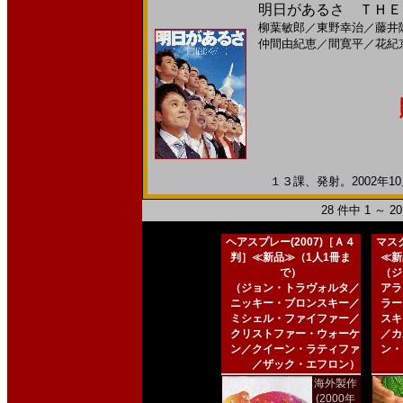
明日があるさ ＴＨＥ 
柳葉敏郎
／
東野幸治
／
藤井
仲間由紀恵
／
間寛平
／
花紀
１３課、発射。2002年10月
28 件中 1 ～ 
ヘアスプレー(2007)［Ａ４
マスク
判］≪新品≫（1人1冊ま
≪新
で）
（ジ
（ジョン・トラヴォルタ／
アラ
ニッキー・ブロンスキー／
ラー
ミシェル・ファイファー／
スキ
クリストファー・ウォーケ
／カ
ン／クイーン・ラティファ
ン・
／ザック・エフロン）
海外製作
(2000年