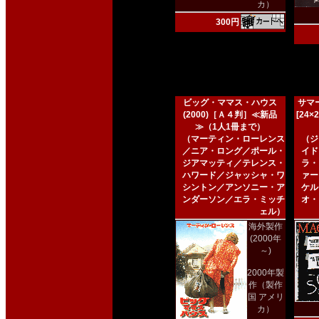
カ）
300円
ビッグ・ママス・ハウス
サマー
(2000)［Ａ４判］≪新品
[24
≫（1人1冊まで）
（マーティン・ローレンス
（ジ
／ニア・ロング／ポール・
イド
ジアマッティ／テレンス・
ラ・
ハワード／ジャッシャ・ワ
ァー
シントン／アンソニー・ア
ケル
ンダーソン／エラ・ミッチ
オ・
ェル）
海外製作
(2000年
～)
2000年製
作（製作
国 アメリ
カ）