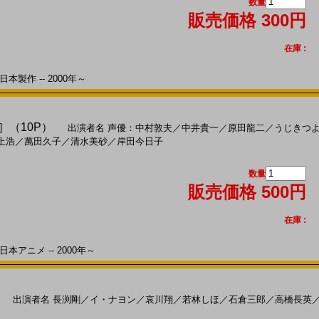
数量
販売価格 300円
在庫 :
本製作 -- 2000年～
］（10P）
出演者名
声優：中村敦夫
／
中井貴一
／
原田龍二
／
うじきつ
上浩
／
萬田久子
／
清水美砂
／
岸田今日子
数量
販売価格 500円
在庫 :
本アニメ -- 2000年～
出演者名
長渕剛
／
イ・ナヨン
／
哀川翔
／
若林しほ
／
石倉三郎
／
高橋長英