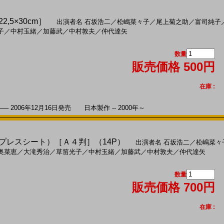
2,5×30cm］
出演者名
石坂浩二
／
松嶋菜々子
／
尾上菊之助
／
富司純子
子
／
中村玉緒
／
加藤武
／
中村敦夫
／
仲代達矢
数量
販売価格 500円
在庫 :
2006年12月16日発売 日本製作 -- 2000年～
)（プレスシート）［Ａ４判］（14P）
出演者名
石坂浩二
／
松嶋菜々
奥菜恵
／
大滝秀治
／
草笛光子
／
中村玉緒
／
加藤武
／
中村敦夫
／
仲代達矢
数量
販売価格 700円
在庫 :