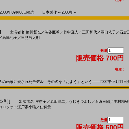
在庫 :
3年09月06日発売 日本製作 -- 2000年～
判］
出演者名
熊川哲也
／
渋谷亜希
／
竹中直人
／
三田和代
／
洞口依子
／
石倉
／
高島礼子
／
里見浩太朗
数量
販売価格 700円
在庫 :
画家に愛されたモデル その名を「およう」という――2002年05月11日発売
Ｂ５判］
出演者名
岸恵子
／
原田龍二
／
うじきつよし
／
石倉三郎
／
中村梅雀
コロッケ
／
江戸家小猫
／
仁科貴
数量
販売価格 500円