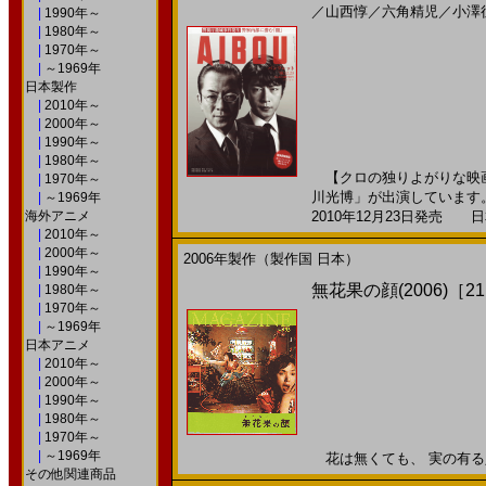
／
山西惇
／
六角精児
／
小澤
|
1990年～
|
1980年～
|
1970年～
|
～1969年
日本製作
|
2010年～
|
2000年～
|
1990年～
|
1980年～
【クロの独りよがりな映画
|
1970年～
川光博」が出演しています。
|
～1969年
海外アニメ
2010年12月23日発売 日本
|
2010年～
|
2000年～
2006年製作（製作国 日本）
|
1990年～
無花果の顔(2006)［21
|
1980年～
|
1970年～
|
～1969年
日本アニメ
|
2010年～
|
2000年～
|
1990年～
|
1980年～
|
1970年～
|
～1969年
花は無くても、 実の有る人生
その他関連商品