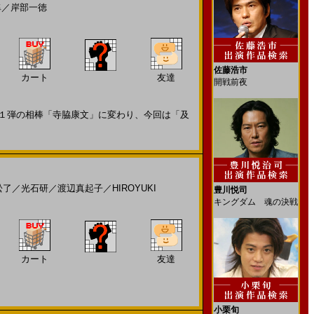
隼
／
岸部一徳
佐藤浩市
カート
友達
開戦前夜
１弾の相棒「寺脇康文」に変わり、今回は「及
松了
／
光石研
／
渡辺真起子
／
HIROYUKI
豊川悦司
キングダム 魂の決戦
カート
友達
小栗旬