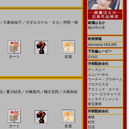
／
大家由祐子
／
ガダルカナル・タカ
／
岸部一徳
綾瀬はるか
箱の中の羊
映画情報
allcinema ONLINE
予告編ムービー
カート
友達
GYAO
洋画配給会社
ディズニー
ユニバーサル
ワーナー・ブラザース
ブエナビスタ
アスミック・エース
信
／
夏川結衣
／
大楠道代
／
橘大五郎
／
大家由祐
ソニー･ピクチャーズ
エンタテインメント
東宝東和
邦画配給会社
東映
松竹
カート
友達
日活