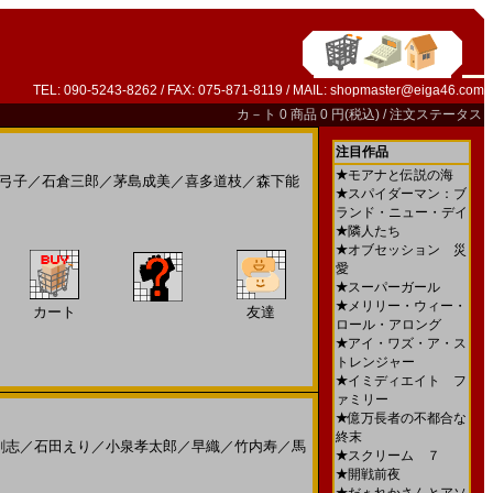
TEL: 090-5243-8262 / FAX: 075-871-8119 / MAIL:
shopmaster@eiga46.com
カ－ト
0 商品 0 円(税込) /
注文ステータス
注目作品
★
モアナと伝説の海
弓子
／
石倉三郎
／
茅島成美
／
喜多道枝
／
森下能
★
スパイダーマン：ブ
ランド・ニュー・デイ
★
隣人たち
★
オブセッション 災
愛
★
スーパーガール
★
メリリー・ウィー・
カート
友達
ロール・アロング
★
アイ・ワズ・ア・ス
トレンジャー
★
イミディエイト フ
ァミリー
★
億万長者の不都合な
終末
剛志
／
石田えり
／
小泉孝太郎
／
早織
／
竹内寿
／
馬
★
スクリーム ７
★
開戦前夜