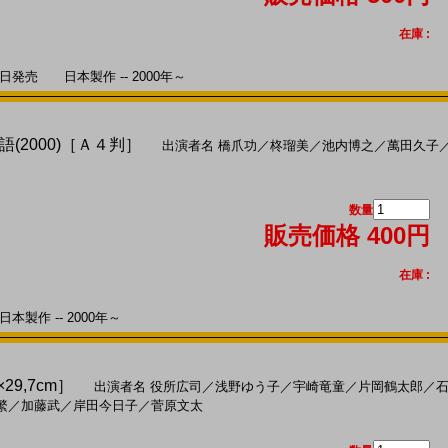
在庫 :
日発売 日本製作 -- 2000年～
(2000)［Ａ４判］
出演者名
橋爪功
／
柊瑠美
／
池内博之
／
萬田久子
数量
販売価格 400円
在庫 :
本製作 -- 2000年～
×29,7cm］
出演者名
役所広司
／
浅野ゆう子
／
宇崎竜童
／
片岡鶴太郎
／
繁
／
加藤武
／
岸田今日子
／
菅原文太