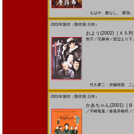
もはや、敵なし。 最強。200
2002年製作（製作国 日本）
およう(2002)［Ａ５
智子
／
宅麻伸
／
渡辺えり子
竹久夢二・伊藤晴雨 二人の
2001年製作（製作国 日本）
かあちゃん(2001)［
／
宇崎竜童
／
春風亭柳昇
／