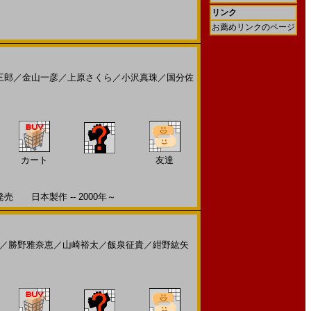
リンク
お薦めリンクのページ
三郎
／
金山一彦
／
上原さくら
／
小沢真珠
／
国分佐
カート
友達
 日本製作 -- 2000年～
／
勝野雅奈恵
／
山崎裕太
／
飯泉征貴
／
紺野紘矢