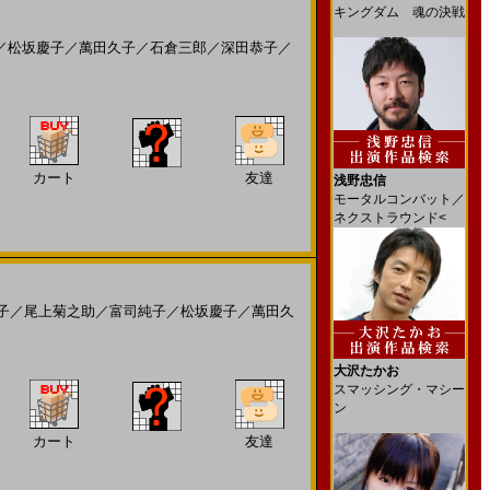
キングダム 魂の決戦
／
松坂慶子
／
萬田久子
／
石倉三郎
／
深田恭子
／
カート
友達
浅野忠信
モータルコンバット／
ネクストラウンド<
子
／
尾上菊之助
／
富司純子
／
松坂慶子
／
萬田久
大沢たかお
スマッシング・マシー
ン
カート
友達