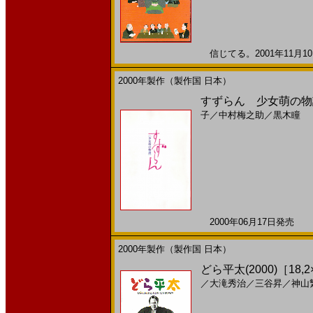
信じてる。2001年11月10
2000年製作（製作国 日本）
すずらん 少女萌の物語
子
／
中村梅之助
／
黒木瞳
2000年06月17日発売 日
2000年製作（製作国 日本）
どら平太(2000)［18,2
／
大滝秀治
／
三谷昇
／
神山