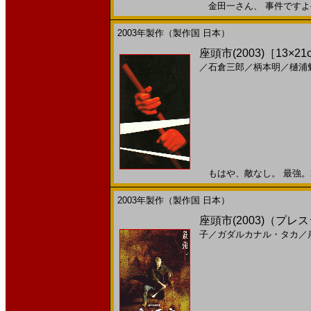
金田一さん、 事件ですよ──2
2003年製作（製作国 日本）
座頭市(2003)［13×21
／
石倉三郎
／
柄本明
／
樋浦
もはや、敵なし。 最強。200
2003年製作（製作国 日本）
座頭市(2003)（プ
子
／
ガダルカナル・タカ
／