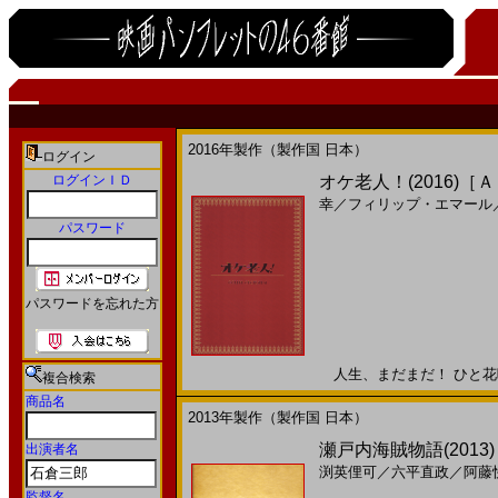
2016年製作（製作国 日本）
ログイン
ログインＩＤ
オケ老人！(2016)［
幸
／
フィリップ・エマール
パスワード
パスワードを忘れた方
人生、まだまだ！ ひと花咲か
複合検索
商品名
2013年製作（製作国 日本）
瀬戸内海賊物語(2013
出演者名
渕英俚可
／
六平直政
／
阿藤
監督名