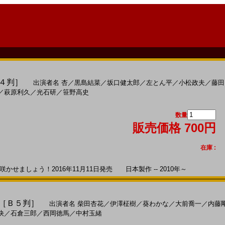
Ａ４判］
出演者名
杏
／
黒島結菜
／
坂口健太郎
／
左とん平
／
小松政夫
／
藤田
／
萩原利久
／
光石研
／
笹野高史
数量
販売価格 700円
在庫 :
せましょう！2016年11月11日発売 日本製作 -- 2010年～
)［Ｂ５判］
出演者名
柴田杏花
／
伊澤柾樹
／
葵わかな
／
大前喬一
／
内藤
快
／
石倉三郎
／
西岡徳馬
／
中村玉緒