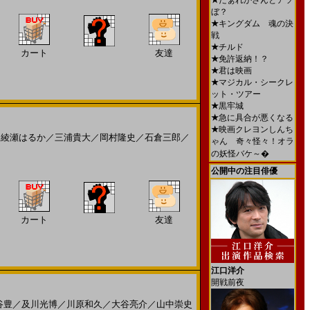
★
だぁれかさんとアソ
ぼ？
★
キングダム 魂の決
戦
★
チルド
カート
友達
★
免許返納！？
★
君は映画
★
マジカル・シークレ
ット・ツアー
★
黒牢城
★
急に具合が悪くなる
★
映画クレヨンしんち
／
綾瀬はるか
／
三浦貴大
／
岡村隆史
／
石倉三郎
／
ゃん 奇々怪々！オラ
の妖怪バケ～�
公開中の注目俳優
カート
友達
江口洋介
開戦前夜
谷豊
／
及川光博
／
川原和久
／
大谷亮介
／
山中崇史