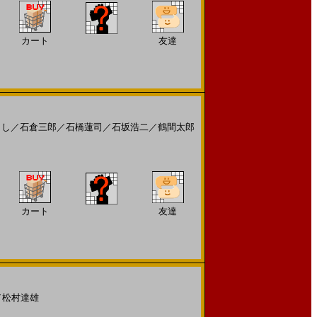
カート
友達
よし
／
石倉三郎
／
石橋蓮司
／
石坂浩二
／
鶴間太郎
カート
友達
／
松村達雄