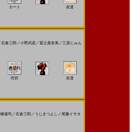
カート
友達
／
石倉三郎
／
小野武彦
／
冨士真奈美
／
三原じゅん
売切
友達
石橋蓮司
／
石倉三郎
／
うじきつよし
／
尾藤イサオ