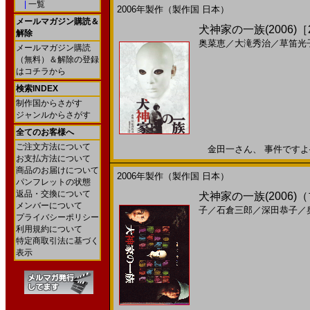
|
一覧
2006年製作（製作国 日本）
メールマガジン購読＆
犬神家の一族(2006)［2
解除
奥菜恵
／
大滝秀治
／
草笛光
メールマガジン購読
（無料）＆解除の登録
はコチラから
検索INDEX
制作国からさがす
ジャンルからさがす
全てのお客様へ
ご注文方法について
金田一さん、 事件ですよ── 
お支払方法について
商品のお届けについて
2006年製作（製作国 日本）
パンフレットの状態
返品・交換について
犬神家の一族(2006
メンバーについて
子
／
石倉三郎
／
深田恭子
／
プライバシーポリシー
利用規約について
特定商取引法に基づく
表示