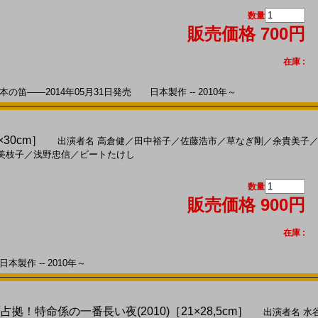
数量
販売価格 700円
在庫 :
笛――2014年05月31日発売 日本製作 -- 2010年～
×30cm］
出演者名
高倉健
／
田中裕子
／
佐藤浩市
／
草なぎ剛
／
余貴美子
美枝子
／
浅野忠信
／
ビートたけし
数量
販売価格 900円
在庫 :
本製作 -- 2010年～
占拠！特命係の一番長い夜(2010)［21×28,5cm］
出演者名
水