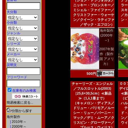
（ジョン・トラヴォルタ／
アラ
ニッキー・ブロンスキー／
ラー
ミシェル・ファイファー／
スキ
大分類
クリストファー・ウォーケ
／カ
ン／クイーン・ラティファ
ン・
小分類
／ザック・エフロン）
海外製作
ジャンル
(2000年
～)
シリーズ
2007年製
作（製作
メーカー
国 アメリ
カ）
説明文
500円
フリーワード
チャーリーズ・エンジェル
００
／フルスロットル(2003)
デイ(2
在庫有のみ検索
［25,6×30,5cm］≪新品
≪新
≫（1人1冊まで）
（ピ
簡易検索に戻る...
（キャメロン・ディアス／
ハル
ドリュー・バリモア／ルー
テ
分類から探す
シー・リュー／バーニー・
ド・
海外製作
マック／デミ・ムーア／ク
ン／
|
2010年～
リスピン・グローヴァー／
ウィ
|
2000年～
ブルース・ウィリス）