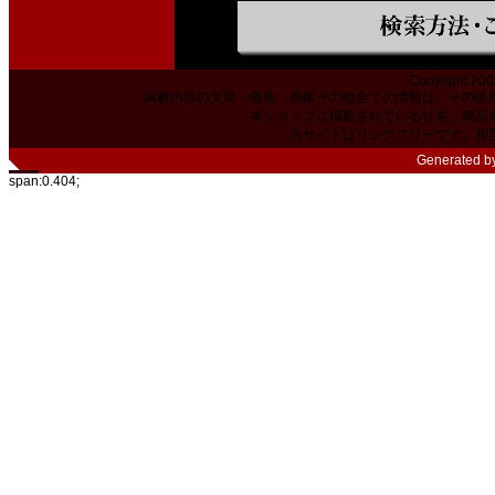
Copyright 200
掲載内容の文章・価格・画像その他全ての情報は、その使
本ショップに掲載されている社名、商品
当サイトはリンクフリーです。相
Generated b
span:0.404;