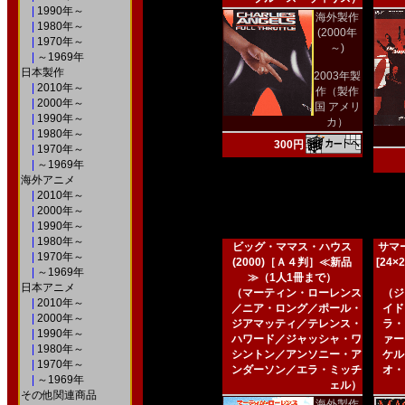
|
1990年～
海外製作
|
1980年～
(2000年
|
1970年～
～)
|
～1969年
日本製作
2003年製
|
2010年～
作（製作
|
2000年～
国 アメリ
|
1990年～
カ）
|
1980年～
300円
|
1970年～
|
～1969年
海外アニメ
|
2010年～
|
2000年～
|
1990年～
|
1980年～
ビッグ・ママス・ハウス
サマー
|
1970年～
(2000)［Ａ４判］≪新品
[24
|
～1969年
≫（1人1冊まで）
日本アニメ
（マーティン・ローレンス
（ジ
|
2010年～
／ニア・ロング／ポール・
イド
|
2000年～
ジアマッティ／テレンス・
ラ・
|
1990年～
ハワード／ジャッシャ・ワ
ァー
|
1980年～
シントン／アンソニー・ア
ケル
|
1970年～
ンダーソン／エラ・ミッチ
オ・
|
～1969年
ェル）
その他関連商品
海外製作