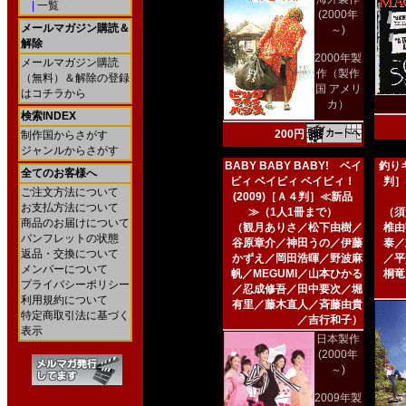
|
一覧
(2000年
メールマガジン購読＆
～)
解除
2000年製
メールマガジン購読
作（製作
（無料）＆解除の登録
国 アメリ
はコチラから
カ）
検索INDEX
200円
制作国からさがす
ジャンルからさがす
BABY BABY BABY! ベイ
釣りキ
全てのお客様へ
ビィ ベイビィ ベイビィ！
判］
ご注文方法について
(2009)［Ａ４判］≪新品
お支払方法について
≫（1人1冊まで）
（須
商品のお届けについて
（観月ありさ／松下由樹／
椎由
パンフレットの状態
谷原章介／神田うの／伊藤
泰／
返品・交換について
かずえ／岡田浩暉／野波麻
／平
メンバーについて
帆／MEGUMI／山本ひかる
桐竜
プライバシーポリシー
／忍成修吾／田中要次／堀
利用規約について
有里／藤木直人／斉藤由貴
特定商取引法に基づく
／吉行和子）
表示
日本製作
(2000年
～)
2009年製