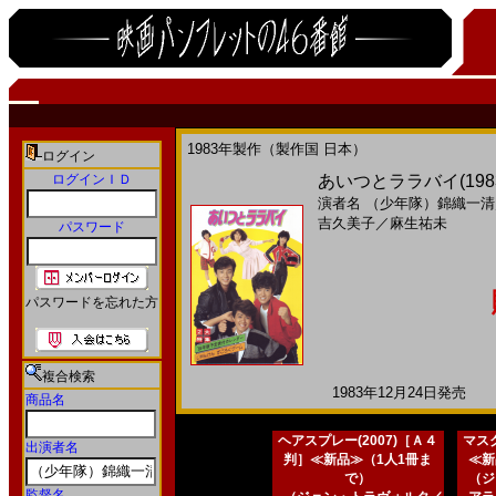
1983年製作（製作国 日本）
ログイン
ログインＩＤ
あいつとララバイ(19
演者名
（少年隊）錦織一清
吉久美子
／
麻生祐未
パスワード
パスワードを忘れた方
複合検索
1983年12月24日発売 日
商品名
ヘアスプレー(2007)［Ａ４
マスク
出演者名
判］≪新品≫（1人1冊ま
≪新
で）
（ジ
監督名