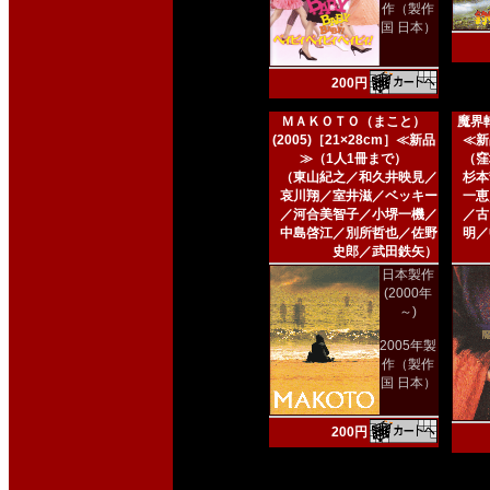
作（製作
国 日本）
200円
ＭＡＫＯＴＯ（まこと）
魔界転
(2005)［21×28cm］≪新品
≪新
≫（1人1冊まで）
（窪
（東山紀之／和久井映見／
杉本
哀川翔／室井滋／ベッキー
一恵
／河合美智子／小堺一機／
／古
中島啓江／別所哲也／佐野
明／
史郎／武田鉄矢）
日本製作
(2000年
～)
2005年製
作（製作
国 日本）
200円