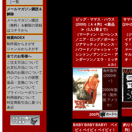
|
一覧
メールマガジン購読＆
解除
ビッグ・ママス・ハウス
サマー
メールマガジン購読
(2000)［Ａ４判］≪新品
[24
（無料）＆解除の登録
≫（1人1冊まで）
はコチラから
（マーティン・ローレンス
（ジ
検索INDEX
／ニア・ロング／ポール・
イド
制作国からさがす
ジアマッティ／テレンス・
ラ・
ジャンルからさがす
ハワード／ジャッシャ・ワ
ァー
シントン／アンソニー・ア
ケル
全てのお客様へ
ンダーソン／エラ・ミッチ
オ・
ご注文方法について
ェル）
お支払方法について
海外製作
商品のお届けについて
(2000年
パンフレットの状態
～)
返品・交換について
メンバーについて
2000年製
プライバシーポリシー
作（製作
利用規約について
国 アメリ
特定商取引法に基づく
カ）
表示
200円
BABY BABY BABY! ベイ
釣りキ
ビィ ベイビィ ベイビィ！
判］