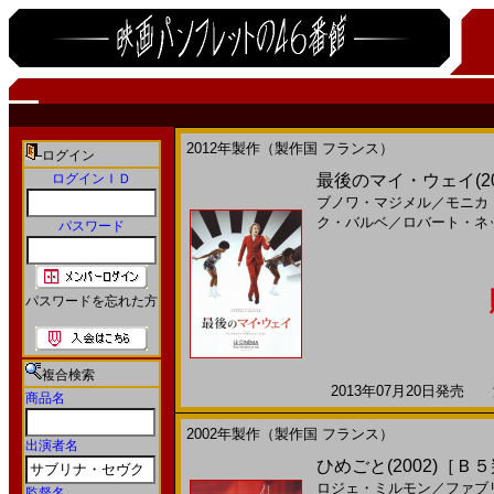
2012年製作（製作国 フランス）
ログイン
ログインＩＤ
最後のマイ・ウェイ(2012
ブノワ・マジメル
／
モニカ
ク・バルベ
／
ロバート・ネ
パスワード
パスワードを忘れた方
複合検索
2013年07月20日発売 海
商品名
2002年製作（製作国 フランス）
出演者名
ひめごと(2002)［Ｂ
ロジェ・ミルモン
／
ファブ
監督名