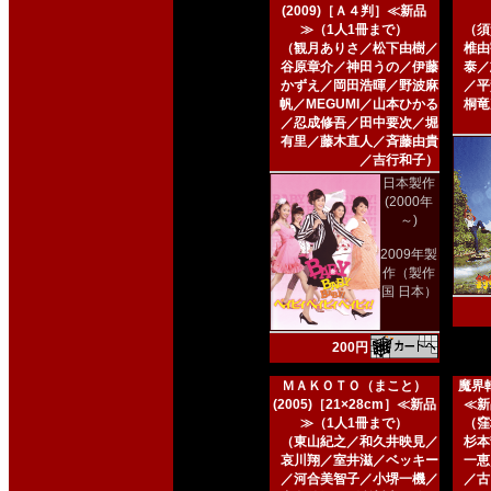
(2009)［Ａ４判］≪新品
≫（1人1冊まで）
（須
（観月ありさ／松下由樹／
椎由
谷原章介／神田うの／伊藤
泰／
かずえ／岡田浩暉／野波麻
／平
帆／MEGUMI／山本ひかる
桐竜
／忍成修吾／田中要次／堀
有里／藤木直人／斉藤由貴
／吉行和子）
日本製作
(2000年
～)
2009年製
作（製作
国 日本）
200円
ＭＡＫＯＴＯ（まこと）
魔界転
(2005)［21×28cm］≪新品
≪新
≫（1人1冊まで）
（窪
（東山紀之／和久井映見／
杉本
哀川翔／室井滋／ベッキー
一恵
／河合美智子／小堺一機／
／古