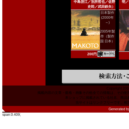
中島啓江／別所哲也／佐野
明／
史郎／武田鉄矢）
日本製作
(2000年
～)
2005年製
作（製作
国 日本）
200円
Copyright 200
掲載内容の文章・価格・画像その他全ての情報は、その使
本ショップに掲載されている社名、商品
当サイトはリンクフリーです。相
Generated b
span:0.409;