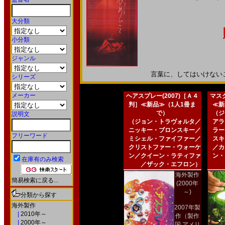
大分類
小分類
ジャンル
言葉に、してはいけないこと。
シリーズ
メーカー
ヘアスプレー(2007)［Ａ４
マスク
判］≪新品≫（1人1冊ま
≪新
で）
（ジ
説明文
（ジョン・トラヴォルタ／
アラ
ニッキー・ブロンスキー／
ラー
フリーワード
ミシェル・ファイファー／
スキ
クリストファー・ウォーケ
／カ
ン／クイーン・ラティファ
ン・
在庫有のみ検索
／ザック・エフロン）
海外製作
簡易検索に戻る...
(2000年
～)
分類から探す
海外製作
2007年製
|
2010年～
作（製作
|
2000年～
国 アメリ