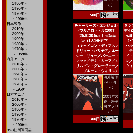
|
1990年～
カ）
|
1980年～
|
1970年～
500円
|
～1969年
日本製作
チャーリーズ・エンジェル
００
|
2010年～
／フルスロットル(2003)
デイ(2
|
2000年～
［25,6×30,5cm］≪新品
≪新
|
1990年～
≫（1人1冊まで）
（ピ
|
1980年～
（キャメロン・ディアス／
ハル
|
1970年～
ドリュー・バリモア／ルー
テ
|
～1969年
シー・リュー／バーニー・
ド・
海外アニメ
マック／デミ・ムーア／ク
ン／
|
2010年～
リスピン・グローヴァー／
ウィ
|
2000年～
ブルース・ウィリス）
|
1990年～
海外製作
|
1980年～
(2000年
|
1970年～
～)
|
～1969年
日本アニメ
2003年製
|
2010年～
作（製作
|
2000年～
国 アメリ
|
1990年～
カ）
|
1980年～
300円
|
1970年～
|
～1969年
その他関連商品