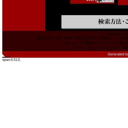
Copyright 200
掲載内容の文章・価格・画像その他全ての情報は、その使
本ショップに掲載されている社名、商品
当サイトはリンクフリーです。相
Generated b
span:0.513;