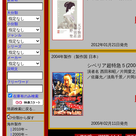
大分類
小分類
ジャンル
2012年01月21日発売 日
シリーズ
2004年製作（製作国 日本）
メーカー
シベリア超特急５(20
説明文
演者名
西田和昭
／
片岡愛之
／
佐藤允
／
淡島千景
／
片岡
フリーワード
在庫有のみ検索
簡易検索に戻る...
分類から探す
2005年02月11日発売 日
海外製作
|
2010年～
|
2000年～