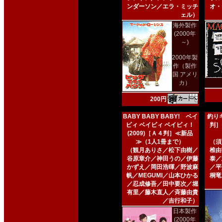
ンダーソン／エラ・ミッチ
オ・
ェル）
海外製作
(2000年
～)
2000年製
作（製作
国 アメリ
カ）
200円
BABY BABY BABY! ベイ
釣りキ
ビィ ベイビィ ベイビィ！
判］
(2009)［Ａ４判］≪新品
≫（1人1冊まで）
（須
（観月ありさ／松下由樹／
椎由
谷原章介／神田うの／伊藤
泰／
かずえ／岡田浩暉／野波麻
／平
帆／MEGUMI／山本ひかる
桐竜
／忍成修吾／田中要次／堀
有里／藤木直人／斉藤由貴
／吉行和子）
日本製作
(2000年