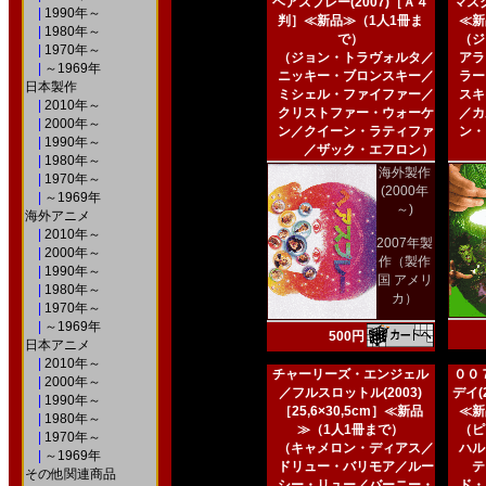
ヘアスプレー(2007)［Ａ４
マスク
|
1990年～
判］≪新品≫（1人1冊ま
≪新
|
1980年～
で）
（ジ
|
1970年～
（ジョン・トラヴォルタ／
アラ
|
～1969年
ニッキー・ブロンスキー／
ラー
日本製作
ミシェル・ファイファー／
スキ
|
2010年～
クリストファー・ウォーケ
／カ
|
2000年～
ン／クイーン・ラティファ
ン・
|
1990年～
／ザック・エフロン）
|
1980年～
海外製作
|
1970年～
(2000年
|
～1969年
～)
海外アニメ
|
2010年～
2007年製
|
2000年～
作（製作
|
1990年～
国 アメリ
|
1980年～
カ）
|
1970年～
|
～1969年
500円
日本アニメ
|
2010年～
チャーリーズ・エンジェル
００
|
2000年～
／フルスロットル(2003)
デイ(2
|
1990年～
［25,6×30,5cm］≪新品
≪新
|
1980年～
≫（1人1冊まで）
（ピ
|
1970年～
（キャメロン・ディアス／
ハル
|
～1969年
ドリュー・バリモア／ルー
テ
その他関連商品
シー・リュー／バーニー・
ド・