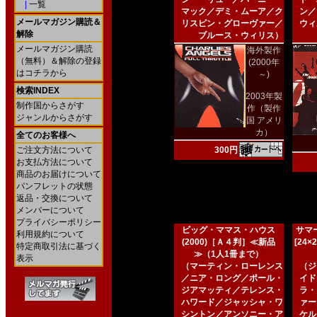
|
一覧
マック／デミ・ムーア／ク
ン／
メールマガジン購読＆
リスピン・グローヴァー／
ウィ
解除
ブルース・ウィリス）
メールマガジン購読
海外製作
（無料）＆解除の登録
(2000年
はコチラから
～)
検索INDEX
2003年製
制作国からさがす
作（製作
ジャンルからさがす
国 アメリ
カ）
全てのお客様へ
ご注文方法について
300円
お支払方法について
商品のお届けについて
パンフレットの状態
返品・交換について
メンバーについて
プライバシーポリシー
ビッグ・ママス・ハウス
サマー
利用規約について
(2000)［Ａ４判］≪新品
[24
特定商取引法に基づく
≫（1人1冊まで）
表示
（マーティン・ローレンス
（ジ
／ニア・ロング／ポール・
イド
ジアマッティ／テレンス・
ラ・
ハワード／ジャッシャ・ワ
ァー
シントン／アンソニー・ア
ケル