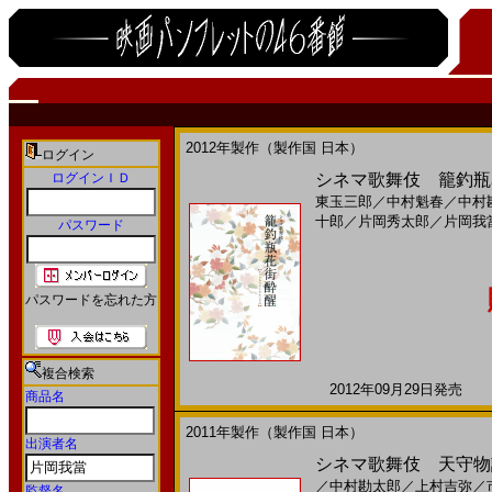
2012年製作（製作国 日本）
ログイン
ログインＩＤ
シネマ歌舞伎 籠釣瓶花
東玉三郎
／
中村魁春
／
中村
十郎
／
片岡秀太郎
／
片岡我
パスワード
パスワードを忘れた方
複合検索
2012年09月29日発売 日
商品名
2011年製作（製作国 日本）
出演者名
シネマ歌舞伎 天守物語
／
中村勘太郎
／
上村吉弥
／
監督名