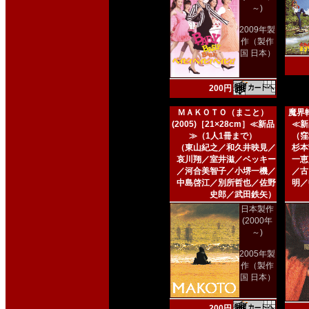
～)
2009年製
作（製作
国 日本）
200円
ＭＡＫＯＴＯ（まこと）
魔界転
(2005)［21×28cm］≪新品
≪新
≫（1人1冊まで）
（窪
（東山紀之／和久井映見／
杉本
哀川翔／室井滋／ベッキー
一恵
／河合美智子／小堺一機／
／古
中島啓江／別所哲也／佐野
明／
史郎／武田鉄矢）
日本製作
(2000年
～)
2005年製
作（製作
国 日本）
200円