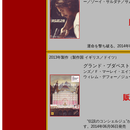
ー
／
ゾーイ・サルダナ
／
サ
運命を撃ち破る。2014年09
2013年製作（製作国 イギリス／ドイツ）
グランド・ブダペスト・
ンズ
／
Ｆ・マーレイ・エイ
ウィレム・デフォー
／
ジュ
販
“伝説のコンシェルジュ”
す。2014年06月06日発売 