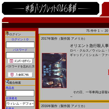
75 件中 1 ～ 
ログイン
2017年製作（製作国 アメリカ）
ログインＩＤ
オリエント急行殺人事件
パスワード
ロペ・クルス
／
ウィレム・
ギャッド
／
ミシェル・ファ
パスワードを忘れた方
複合検索
商品名
その日、一等車両は容疑者で満
～
出演者名
2016年製作（製作国 アメリカ）
監督名