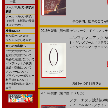
|
一覧
メールマガジン購読＆
解除
メールマガジン購読
（無料）＆解除の登録
その瞬間、世界の全てが敵とな
はコチラから
2013年製作（製作国 デンマーク／ドイツ／フ
検索INDEX
制作国からさがす
ニンフォマニアック Vol.
ジャンルからさがす
ト・ゲンズブール
／
ステラ
全てのお客様へ
レイター
／
ユマ・サーマン
ご注文方法について
お支払方法について
商品のお届けについて
パンフレットの状態
返品・交換について
メンバーについて
プライバシーポリシー
利用規約について
2014年10月11日発売 海
特定商取引法に基づく
表示
2013年製作（製作国 アメリカ）
ファーナス／訣別の朝(
ディ・ハレルソン
／
ケイシ