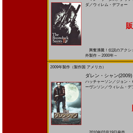
ダ
／
ウィレム・デフォー
販
興奮沸騰！伝説のアクショ
外製作 -- 2000年～
2009年製作（製作国 アメリカ）
ダレン・シャン(2009
ハッチャーソン
／
ジョン・
ーヴンソン
／
ウィレム・デ
2010年03月19日発売 海