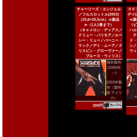
チャーリーズ・エンジェル
００
／フルスロットル(2003)
デイ(2
［25,6×30,5cm］≪新品
≪新
≫（1人1冊まで）
（ピ
（キャメロン・ディアス／
ハル
ドリュー・バリモア／ルー
テ
シー・リュー／バーニー・
ド・
マック／デミ・ムーア／ク
ン／
リスピン・グローヴァー／
ウィ
ブルース・ウィリス）
海外製作
(2000年
～)
2003年製
作（製作
国 アメリ
カ）
300円