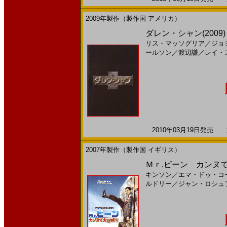
2009年製作（製作国 アメリカ）
ダレン・シャン(200
リス・マッソグリア
／
ジョ
ールソン
／
渡辺謙
／
レイ・
2010年03月19日発売 海
2007年製作（製作国 イギリス）
Ｍｒ.ビーン カンヌで大
キンソン
／
エマ・ドゥ・コ
ルドリー
／
ジャン・ロシュ