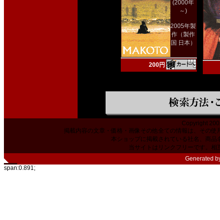
(2000年
～)
2005年製
作（製作
国 日本）
200円
Copyright 200
掲載内容の文章・価格・画像その他全ての情報は、その使
本ショップに掲載されている社名、商品
当サイトはリンクフリーです。相
Generated b
span:0.891;