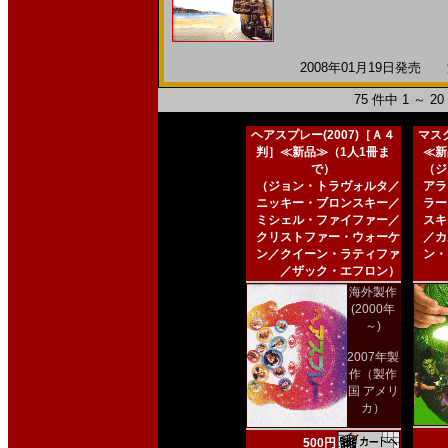
2008年01月19日発売 海
75 件中 1 ～ 
ヘアスプレー(2007)［Ａ４
マスク
判］≪新品≫（1人1冊ま
≪新
で）
（ジ
（ジョン・トラヴォルタ／
アラ
ニッキー・ブロンスキー／
ラー
ミシェル・ファイファー／
スキ
クリストファー・ウォーケ
／カ
ン／クイーン・ラティファ
ン・
／ザック・エフロン）
海外製作
(2000年
～)
2007年製
作（製作
国 アメリ
カ）
500円