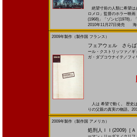
絶望寸前の人類に希望はあ
ロメロ」監督のホラー映画
(1968)」「ゾンビ(1978)」
2010年11月27日発売 海外
2009年製作（製作国 フランス）
フェアウェル さらば、
ール・クストリッツァ
／
ギ
ガ・ダプコウナイテ
／
フィ
人は 希望で動く。 歴史は
りの父親の真実の物語。2010
2009年製作（製作国 アメリカ）
処刑人ＩＩ(2009)［
ーマン・リーダス
／
クリフ