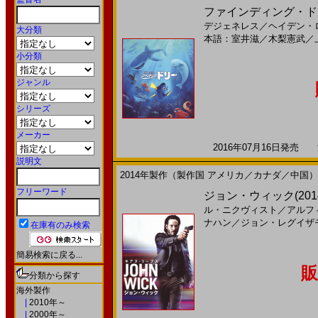
ファインディング・ドリー(
デジェネレス
／
ヘイデン・
大分類
本語：室井滋
／
木梨憲武
／
小分類
ジャンル
シリーズ
メーカー
2016年07月16日発売 海
説明文
2014年製作（製作国 アメリカ／カナダ／中国）
フリーワード
ジョン・ウィック(2014)
ル・ニクヴィスト
／
アルフ
ナハン
／
ジョン・レグイザ
在庫有のみ検索
簡易検索に戻る...
販
分類から探す
海外製作
|
2010年～
|
2000年～