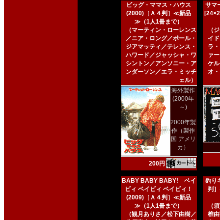
ビッグ・ママス・ハウス
サマー
(2000)［Ａ４判］≪新品
[24
≫（1人1冊まで）
（マーティン・ローレンス
（ジ
／ニア・ロング／ポール・
イド
ジアマッティ／テレンス・
ラ・
ハワード／ジャッシャ・ワ
ァー
シントン／アンソニー・ア
ケル
ンダーソン／エラ・ミッチ
オ・
ェル）
海外製作
(2000年
～)
2000年製
作（製作
国 アメリ
カ）
200円
BABY BABY BABY! ベイ
釣りキ
ビィ ベイビィ ベイビィ！
判］
(2009)［Ａ４判］≪新品
≫（1人1冊まで）
（須
（観月ありさ／松下由樹／
椎由