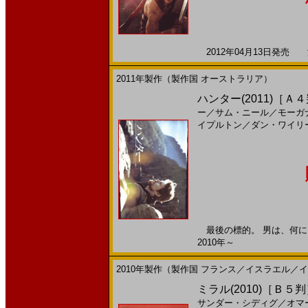
2012年04月13日発売 海
2011年製作（製作国 オーストラリア）
ハンター(2011)［Ａ
ー
／
サム・ニール
／
モーガ
イプルトン
／
ダン・ワイリ
最後の標的。 男は、何に照
2010年～
2010年製作（製作国 フランス／イスラエル／
ミラル(2010)［Ｂ５
サンダー・シディグ
／
オマ