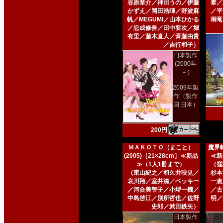
谷原章介／神田うの／伊藤
泰／
かずえ／岡田浩暉／野波麻
／平
帆／MEGUMI／山本ひかる
桐竜
／忍成修吾／田中要次／堀
有里／藤木直人／斉藤由貴
／吉行和子）
日本製作
(2000年
～)
2009年製
作（製作
国 日本）
200円
ＭＡＫＯＴＯ（まこと）
魔界転
(2005)［21×28cm］≪新品
≪新
≫（1人1冊まで）
（窪
（東山紀之／和久井映見／
杉本
哀川翔／室井滋／ベッキー
一恵
／河合美智子／小堺一機／
／古
中島啓江／別所哲也／佐野
明／
史郎／武田鉄矢）
日本製作