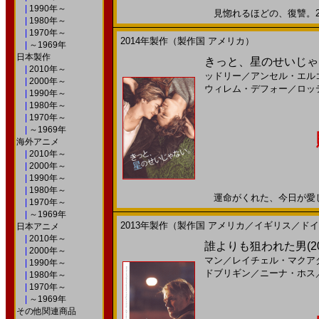
|
1990年～
見惚れるほどの、復讐。201
|
1980年～
|
1970年～
2014年製作（製作国 アメリカ）
|
～1969年
日本製作
きっと、星のせいじゃな
|
2010年～
ッドリー
／
アンセル・エル
|
2000年～
ウィレム・デフォー
／
ロッ
|
1990年～
|
1980年～
|
1970年～
|
～1969年
海外アニメ
|
2010年～
|
2000年～
|
1990年～
|
1980年～
運命がくれた、今日が愛しい。
|
1970年～
|
～1969年
2013年製作（製作国 アメリカ／イギリス／ド
日本アニメ
|
2010年～
誰よりも狙われた男(2
|
2000年～
マン
／
レイチェル・マクア
|
1990年～
ドブリギン
／
ニーナ・ホス
|
1980年～
|
1970年～
|
～1969年
その他関連商品