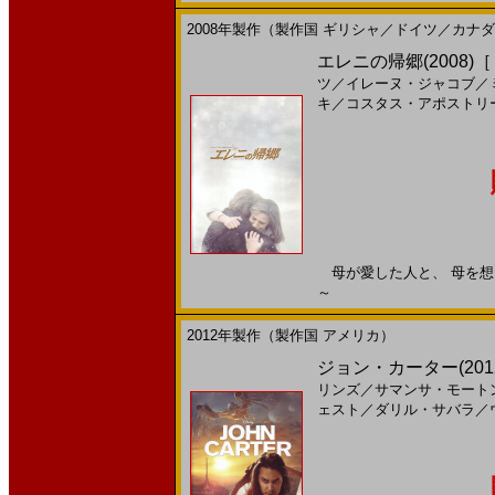
2008年製作（製作国 ギリシャ／ドイツ／カナ
エレニの帰郷(2008)
ツ
／
イレーヌ・ジャコブ
／
キ
／
コスタス・アポストリ
母が愛した人と、 母を想いつ
～
2012年製作（製作国 アメリカ）
ジョン・カーター(201
リンズ
／
サマンサ・モート
ェスト
／
ダリル・サバラ
／