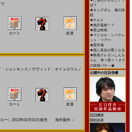
★
だぁれかさんとアソ
ロウ
ぼ？
★
キングダム 魂の決
戦
★
チルド
★
免許返納！？
★
君は映画
カート
友達
★
マジカル・シークレ
ット・ツアー
★
黒牢城
★
急に具合が悪くなる
★
映画クレヨンしんち
ゃん 奇々怪々！オラ
の妖怪バケ～�
ド・ジェンキンス
／
デヴィッド・オイェロウォ
／
公開中の注目俳優
カート
友達
江口洋介
）2013年02月01日発売 海外製作 --
開戦前夜