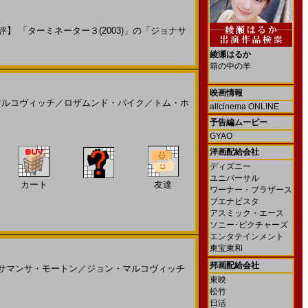
 「ターミネーター３(2003)」の「ジョナサ
綾瀬はるか
箱の中の羊
映画情報
マルコヴィッチ
／
ロザムンド・パイク
／
トム・ホ
allcinema ONLINE
予告編ムービー
GYAO
洋画配給会社
ディズニー
ユニバーサル
カート
友達
ワーナー・ブラザース
ブエナビスタ
アスミック・エース
ソニー･ピクチャーズ
エンタテインメント
東宝東和
邦画配給会社
サマンサ・モートン
／
ジョン・マルコヴィッチ
東映
松竹
日活