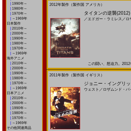
|
1990年～
2012年製作（製作国 アメリカ）
|
1980年～
タイタンの逆襲(2012)
|
1970年～
|
～1969年
／
エドガー・ラミレス
／
ロ
日本製作
|
2010年～
|
2000年～
|
1990年～
|
1980年～
|
1970年～
|
～1969年
海外アニメ
|
2010年～
この闘い、怒迫力。2012年
|
2000年～
|
1990年～
2011年製作（製作国 イギリス）
|
1980年～
|
1970年～
ジョニー・イングリッシ
|
～1969年
ウェスト
／
ロザムンド・パ
日本アニメ
|
2010年～
|
2000年～
|
1990年～
|
1980年～
|
1970年～
|
～1969年
その他関連商品