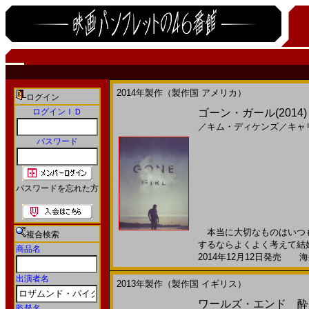
2014年製作（製作国 アメリカ）
ログイン
ログインＩＤ
ゴーン・ガール(2014)［
／
キム・ディケンズ
／
キャ
パスワード
パスワードを忘れた方
本当に大切なものはいつも
複合検索
するならよくよく考えて結婚
商品名
2014年12月12日発売 海外
出演者名
2013年製作（製作国 イギリス）
ワールズ・エンド 酔っ
監督名