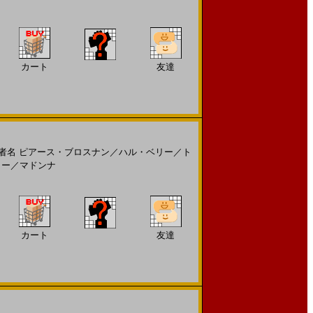
カート
友達
者名
ピアース・ブロスナン
／
ハル・ベリー
／
ト
リー
／
マドンナ
カート
友達