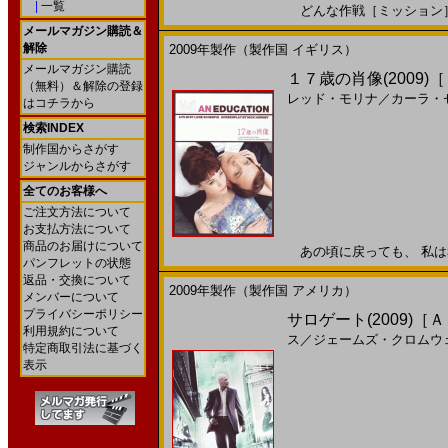
|
一覧
どんな作戦［ミッション］もす
メールマガジン購読＆
解除
2009年製作（製作国 イギリス）
メールマガジン購読
１７歳の肖像(2009)
（無料）＆解除の登録
レッド・モリナ
／
カーラ・
はコチラから
検索INDEX
制作国からさがす
ジャンルからさがす
全てのお客様へ
ご注文方法について
お支払方法について
商品のお届けについて
あの頃に戻っても、 私は私を
パンフレットの状態
返品・交換について
2009年製作（製作国 アメリカ）
メンバーについて
プライバシーポリシー
サロゲート(2009)［
利用規約について
ス
／
ジェームズ・クロムウ
特定商取引法に基づく
表示