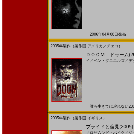
2006年04月08日発売 海
2005年製作（製作国 アメリカ／チェコ）
ＤＯＯＭ ドゥーム(2
イ
／
ベン・ダニエルズ
／
デ
誰も生きては戻れない2006
2005年製作（製作国 イギリス）
プライドと偏見(2005
／
ロザムンド・パイク
／
ジ