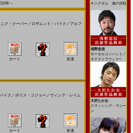
10年～
キングダム 魂の決戦
ミニク・クーパー
／
ロザムンド・パイク
／
アルフ
浅野忠信
モータルコンバット／
カート
友達
ネクストラウンド<
パイク
／
ボリス・コジョー
／
ヴィング・レイム
大沢たかお
スマッシング・マシー
ン
カート
友達