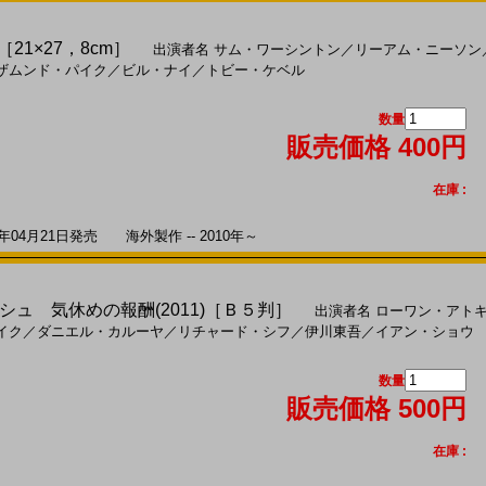
［21×27，8cm］
出演者名
サム・ワーシントン
／
リーアム・ニーソン
ザムンド・パイク
／
ビル・ナイ
／
トビー・ケベル
数量
販売価格 400円
在庫 :
04月21日発売 海外製作 -- 2010年～
ュ 気休めの報酬(2011)［Ｂ５判］
出演者名
ローワン・アト
イク
／
ダニエル・カルーヤ
／
リチャード・シフ
／
伊川東吾
／
イアン・ショウ
数量
販売価格 500円
在庫 :