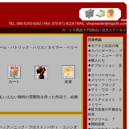
TEL: 090-5243-8262 / FAX: 075-871-8119 / MAIL:
shopmaster@eiga46.com
カ－ト
0 商品 0 円(税込) /
注文ステータス
注目作品
★
モアナと伝説の海
ール・パトリック・ハリス
／
タイラー・ペリー
★
スパイダーマン：ブ
ランド・ニュー・デイ
★
隣人たち
★
オブセッション 災
愛
★
スーパーガール
★
メリリー・ウィー・
カート
友達
ロール・アロング
★
アイ・ワズ・ア・ス
トレンジャー
もいえない独特の雰囲気を持った作品で、結婚
★
イミディエイト フ
ァミリー
★
億万長者の不都合な
終末
★
スクリーム ７
★
開戦前夜
ペッグ
／
ニック・フロスト
／
パディ・コンシダ