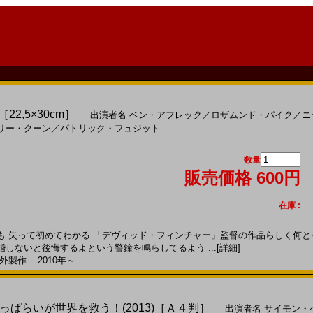
22,5×30cm］
出演者名
ベン・アフレック
／
ロザムンド・パイク
／
ニ
リー・クーン
／
パトリック・フュジット
数量
販売価格 600円
在庫 :
 失って初めてわかる 「デヴィッド・フィンチャー」監督の作品らしく何と
しないと後悔するよという警鐘を鳴らしてるよう ...
[詳細]
製作 -- 2010年～
ぱらいが世界を救う！(2013)［Ａ４判］
出演者名
サイモン・