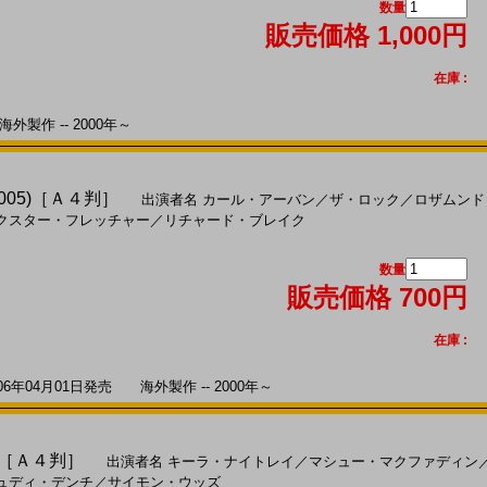
数量
販売価格 1,000円
在庫 :
外製作 -- 2000年～
005)［Ａ４判］
出演者名
カール・アーバン
／
ザ・ロック
／
ロザムンド
クスター・フレッチャー
／
リチャード・ブレイク
数量
販売価格 700円
在庫 :
年04月01日発売 海外製作 -- 2000年～
)［Ａ４判］
出演者名
キーラ・ナイトレイ
／
マシュー・マクファディン
ュディ・デンチ
／
サイモン・ウッズ