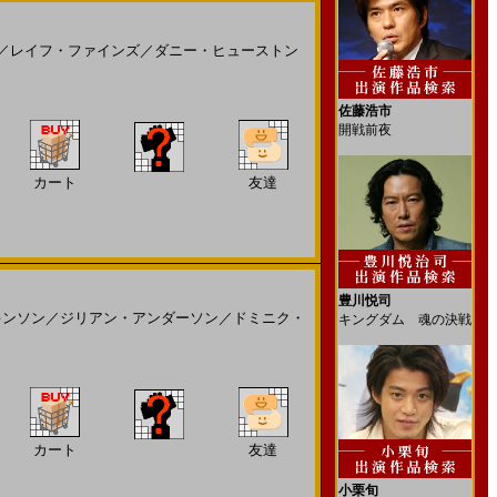
／
レイフ・ファインズ
／
ダニー・ヒューストン
佐藤浩市
開戦前夜
カート
友達
豊川悦司
キンソン
／
ジリアン・アンダーソン
／
ドミニク・
キングダム 魂の決戦
カート
友達
小栗旬