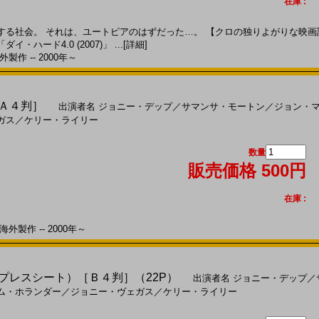
在庫 :
社会。 それは、ユートピアのはずだった…。 【クロの独りよがりな映画評】
ハード4.0 (2007)」 ...
[詳細]
製作 -- 2000年～
［Ａ４判］
出演者名
ジョニー・デップ
／
サマンサ・モートン
／
ジョン・
ガス
／
ケリー・ライリー
数量
販売価格 500円
在庫 :
外製作 -- 2000年～
)（プレスシート）［Ｂ４判］（22P）
出演者名
ジョニー・デップ
／
ム・ホランダー
／
ジョニー・ヴェガス
／
ケリー・ライリー