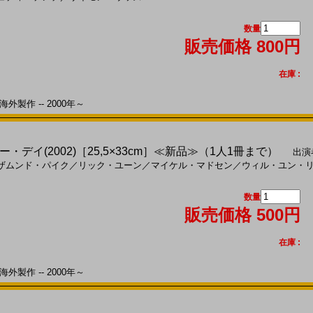
数量
販売価格 800円
在庫 :
外製作 -- 2000年～
デイ(2002)［25,5×33cm］≪新品≫（1人1冊まで）
出演
ザムンド・パイク
／
リック・ユーン
／
マイケル・マドセン
／
ウィル・ユン・
数量
販売価格 500円
在庫 :
外製作 -- 2000年～