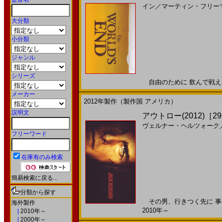
イン
／
マーティン・フリー
大分類
小分類
ジャンル
シリーズ
自由のために 飲んで戦え!!2
メーカー
2012年製作（製作国 アメリカ）
説明文
アウトロー(2012)［29
ヴェルナー・ヘルツォーク
フリーワード
在庫有のみ検索
簡易検索に戻る...
分類から探す
その男、行きつく先に 事件
海外製作
2010年～
|
2010年～
|
2000年～