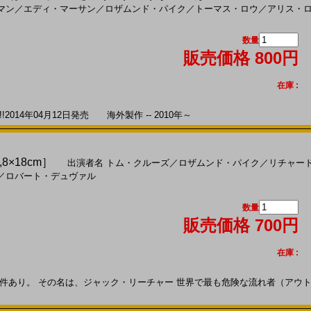
マン
／
エディ・マーサン
／
ロザムンド・パイク
／
トーマス・ロウ
／
アリス・
数量
販売価格 800円
在庫 :
014年04月12日発売 海外製作 -- 2010年～
,8×18cm］
出演者名
トム・クルーズ
／
ロザムンド・パイク
／
リチャー
／
ロバート・デュヴァル
数量
販売価格 700円
在庫 :
あり。 その名は、ジャック・リーチャー 世界で最も危険な流れ者（アウトロー