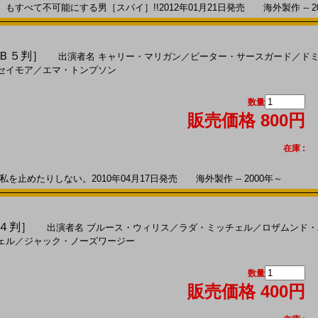
べて不可能にする男［スパイ］!!2012年01月21日発売 海外製作 -- 20
［Ｂ５判］
出演者名
キャリー・マリガン
／
ピーター・サースガード
／
ド
セイモア
／
エマ・トンプソン
数量
販売価格 800円
在庫 :
止めたりしない。2010年04月17日発売 海外製作 -- 2000年～
Ａ４判］
出演者名
ブルース・ウィリス
／
ラダ・ミッチェル
／
ロザムンド・
ェル
／
ジャック・ノーズワージー
数量
販売価格 400円