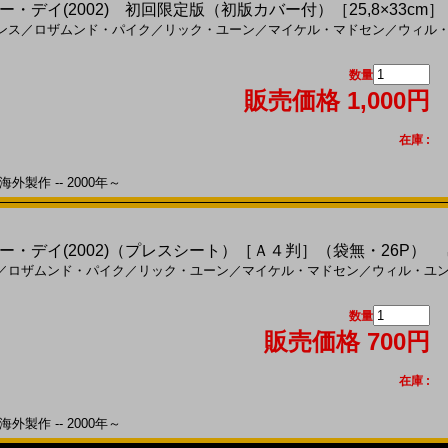
・デイ(2002) 初回限定版（初版カバー付）［25,8×33cm］
ンス
／
ロザムンド・パイク
／
リック・ユーン
／
マイケル・マドセン
／
ウィル
数量
販売価格 1,000円
在庫 :
外製作 -- 2000年～
・デイ(2002)（プレスシート）［Ａ４判］（袋無・26P）
出
／
ロザムンド・パイク
／
リック・ユーン
／
マイケル・マドセン
／
ウィル・ユ
数量
販売価格 700円
在庫 :
外製作 -- 2000年～