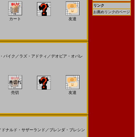
リンク
お薦めリンクのページ
カート
友達
・パイク
／
ラズ・アドティ
／
デオビア・オパレ
売切
友達
／
ドナルド・サザーランド
／
ブレンダ・ブレシン