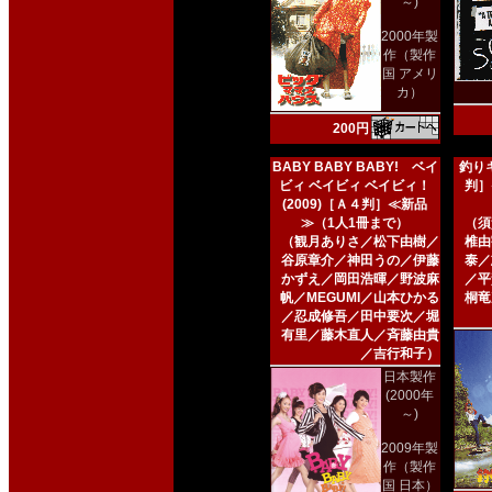
～)
2000年製
作（製作
国 アメリ
カ）
200円
BABY BABY BABY! ベイ
釣りキ
ビィ ベイビィ ベイビィ！
判］
(2009)［Ａ４判］≪新品
≫（1人1冊まで）
（須
（観月ありさ／松下由樹／
椎由
谷原章介／神田うの／伊藤
泰／
かずえ／岡田浩暉／野波麻
／平
帆／MEGUMI／山本ひかる
桐竜
／忍成修吾／田中要次／堀
有里／藤木直人／斉藤由貴
／吉行和子）
日本製作
(2000年
～)
2009年製
作（製作
国 日本）