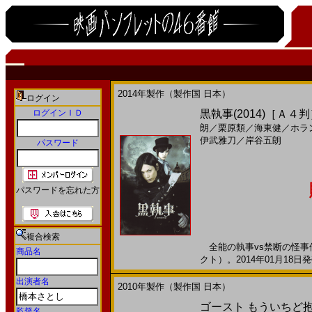
2014年製作（製作国 日本）
ログイン
ログインＩＤ
黒執事(2014)［Ａ４
朗
／
栗原類
／
海東健
／
ホラ
伊武雅刀
／
岸谷五朗
パスワード
パスワードを忘れた方
複合検索
全能の執事vs禁断の怪事
商品名
クト）。2014年01月18日発
出演者名
2010年製作（製作国 日本）
ゴースト もういちど抱き
監督名