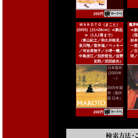
200円
ＭＡＫＯＴＯ（まこと）
魔界転
(2005)［21×28cm］≪新品
≪新
≫（1人1冊まで）
（窪
（東山紀之／和久井映見／
杉本
哀川翔／室井滋／ベッキー
一恵
／河合美智子／小堺一機／
／古
中島啓江／別所哲也／佐野
明／
史郎／武田鉄矢）
日本製作
(2000年
～)
2005年製
作（製作
国 日本）
200円