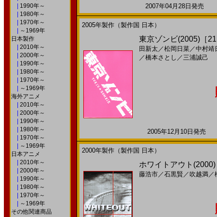
|
1990年～
2007年04月28日発売 日
|
1980年～
|
1970年～
2005年製作（製作国 日本）
|
～1969年
東京ゾンビ(2005)［21
日本製作
|
2010年～
田新太
／
松岡日菜
／
中村靖
|
2000年～
／
橋本さとし
／
三浦誠己
|
1990年～
|
1980年～
|
1970年～
|
～1969年
海外アニメ
|
2010年～
|
2000年～
|
1990年～
|
1980年～
2005年12月10日発売 日
|
1970年～
|
～1969年
2000年製作（製作国 日本）
日本アニメ
|
2010年～
ホワイトアウト(2000)［
|
2000年～
藤浩市
／
石黒賢
／
吹越満
／
|
1990年～
|
1980年～
|
1970年～
|
～1969年
その他関連商品