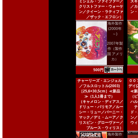
ミシェル・ファイファー／
スキ
クリストファー・ウォーケ
／カ
ン／クイーン・ラティファ
ン・
／ザック・エフロン）
海外製作
(2000年
～)
2007年製
作（製作
国 アメリ
カ）
500円
チャーリーズ・エンジェル
００
／フルスロットル(2003)
デイ(2
［25,6×30,5cm］≪新品
≪新
≫（1人1冊まで）
（ピ
（キャメロン・ディアス／
ハル
ドリュー・バリモア／ルー
テ
シー・リュー／バーニー・
ド・
マック／デミ・ムーア／ク
ン／
リスピン・グローヴァー／
ウィ
ブルース・ウィリス）
海外製作