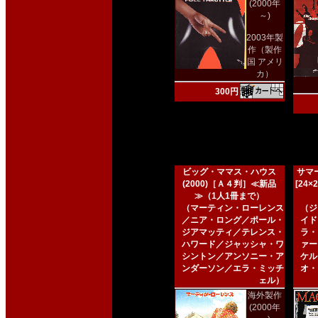
(2000年
～)
2003年製
作（製作
国 アメリ
カ）
300円
ビッグ・ママス・ハウス
サマー
(2000)［Ａ４判］≪新品
[24
≫（1人1冊まで）
（マーティン・ローレンス
（ジ
／ニア・ロング／ポール・
イド
ジアマッティ／テレンス・
ラ・
ハワード／ジャッシャ・ワ
ァー
シントン／アンソニー・ア
ケル
ンダーソン／エラ・ミッチ
オ・
ェル）
海外製作
(2000年