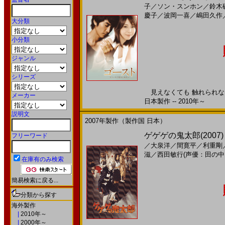
子
／
ソン・スンホン
／
鈴木
慶子
／
波岡一喜
／
嶋田久作
大分類
小分類
ジャンル
シリーズ
見えなくても 触れられなく
メーカー
日本製作 -- 2010年～
説明文
2007年製作（製作国 日本）
ゲゲゲの鬼太郎(2007
フリーワード
／
大泉洋
／
間寛平
／
利重剛
滋
／
西田敏行(声優：田の中
在庫有のみ検索
簡易検索に戻る...
分類から探す
海外製作
|
2010年～
|
2000年～