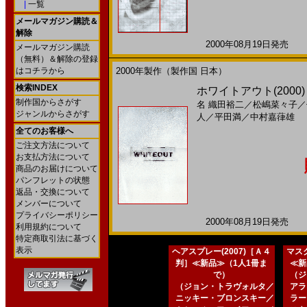
|
一覧
メールマガジン購読＆
解除
2000年08月19日発売 日
メールマガジン購読
（無料）＆解除の登録
はコチラから
2000年製作（製作国 日本）
検索INDEX
ホワイトアウト(200
制作国からさがす
名
織田裕二
／
松嶋菜々子
／
ジャンルからさがす
人
／
平田満
／
中村嘉葎雄
全てのお客様へ
ご注文方法について
お支払方法について
商品のお届けについて
パンフレットの状態
返品・交換について
メンバーについて
プライバシーポリシー
2000年08月19日発売 日
利用規約について
特定商取引法に基づく
表示
ヘアスプレー(2007)［Ａ４
マスク
判］≪新品≫（1人1冊ま
≪新
で）
（ジ
（ジョン・トラヴォルタ／
アラ
ニッキー・ブロンスキー／
ラー