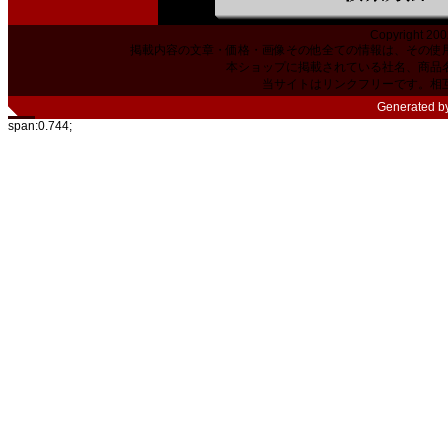
Copyright 200
掲載内容の文章・価格・画像その他全ての情報は、その使
本ショップに掲載されている社名、商品
当サイトはリンクフリーです。相
Generated b
span:0.744;