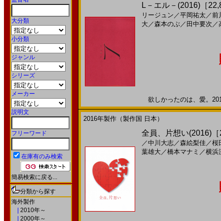
L－エル－(2016)［22,
リージュン
／
平岡祐太
／
前
大分類
大
／
森本のぶ
／
田中要次
／
小分類
ジャンル
シリーズ
メーカー
欲しかったのは、愛。2016
説明文
2016年製作（製作国 日本）
全員、片想い(2016)［2
フリーワード
／
中川大志
／
森絵梨佳
／
桜
葉雄大
／
橋本マナミ
／
横浜
在庫有のみ検索
簡易検索に戻る...
分類から探す
海外製作
|
2010年～
|
2000年～