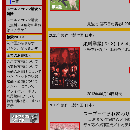
|
一覧
メールマガジン購読＆
解除
メールマガジン購読
最強に 理不尽な青春!!201
（無料）＆解除の登録
はコチラから
2013年製作（製作国 日本）
検索INDEX
制作国からさがす
絶叫学級(2013)［Ａ
ジャンルからさがす
／
松本花奈
／
小山莉奈
／
池
全てのお客様へ
ご注文方法について
お支払方法について
商品のお届けについて
パンフレットの状態
返品・交換について
メンバーについて
プライバシーポリシー
2013年06月14日発売 日
利用規約について
特定商取引法に基づく
2012年製作（製作国 日本）
表示
スープ～生まれ変わりの
出演者名
生瀬勝久
／
小
寿々花
／
堀部圭亮
／
谷村美