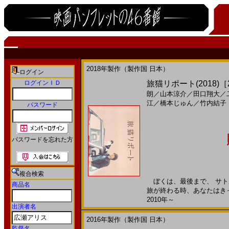
2018年製作（製作国 日本）
ログイン
ログインＩＤ
旅猫リポート(2018)［2
朗
／
山本涼介
／
田口翔大
／
江
／
橋本じゅん
／
竹内結子
パスワード
パスワードを忘れた方
複合検索
ぼくは、最後まで、 サト
商品名
旅が終わる時、あなたはきっ
2010年～
出演者名
2016年製作（製作国 日本）
監督名