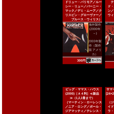
ドリュー・バリモア／ルー
テ
シー・リュー／バーニー・
ド・
マック／デミ・ムーア／ク
ン／
リスピン・グローヴァー／
ウィ
ブルース・ウィリス）
海外製作
(2000年
～)
2003年製
作（製作
国 アメリ
カ）
300円
ビッグ・ママス・ハウス
サマー
(2000)［Ａ４判］≪新品
[24
≫（1人1冊まで）
（マーティン・ローレンス
（ジ
／ニア・ロング／ポール・
イド
ジアマッティ／テレンス・
ラ・