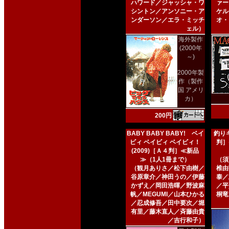
ハワード／ジャッシャ・ワ
ァー
シントン／アンソニー・ア
ケル
ンダーソン／エラ・ミッチ
オ・
ェル）
海外製作
(2000年
～)
2000年製
作（製作
国 アメリ
カ）
200円
BABY BABY BABY! ベイ
釣りキ
ビィ ベイビィ ベイビィ！
判］
(2009)［Ａ４判］≪新品
≫（1人1冊まで）
（須
（観月ありさ／松下由樹／
椎由
谷原章介／神田うの／伊藤
泰／
かずえ／岡田浩暉／野波麻
／平
帆／MEGUMI／山本ひかる
桐竜
／忍成修吾／田中要次／堀
有里／藤木直人／斉藤由貴
／吉行和子）