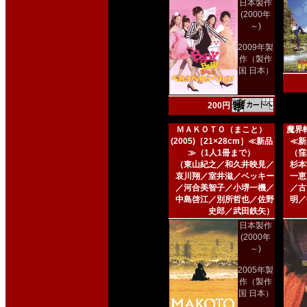
日本製作
(2000年
～)
2009年製
作（製作
国 日本）
200円
ＭＡＫＯＴＯ（まこと）
魔界転
(2005)［21×28cm］≪新品
≪新
≫（1人1冊まで）
（窪
（東山紀之／和久井映見／
杉本
哀川翔／室井滋／ベッキー
一恵
／河合美智子／小堺一機／
／古
中島啓江／別所哲也／佐野
明／
史郎／武田鉄矢）
日本製作
(2000年
～)
2005年製
作（製作
国 日本）