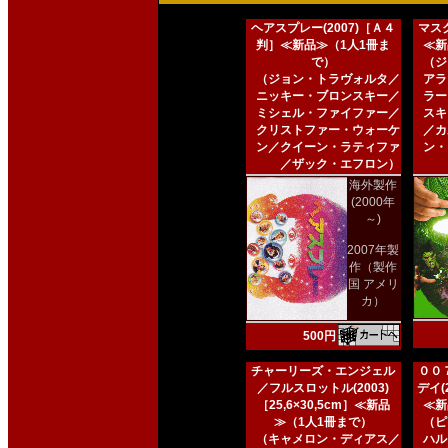
ヘアスプレー(2007)［Ａ４
マスク
判］≪新品≫（1人1冊ま
≪新
で）
（ジ
（ジョン・トラヴォルタ／
アラ
ニッキー・ブロンスキー／
ラー
ミシェル・ファイファー／
スキ
クリストファー・ウォーケ
／カ
ン／クイーン・ラティファ
ン・
／ザック・エフロン）
海外製作
(2000年
～)
2007年製
作（製作
国 アメリ
カ）
500円
チャーリーズ・エンジェル
００
／フルスロットル(2003)
デイ(2
［25,6×30,5cm］≪新品
≪新
≫（1人1冊まで）
（ピ
（キャメロン・ディアス／
ハル