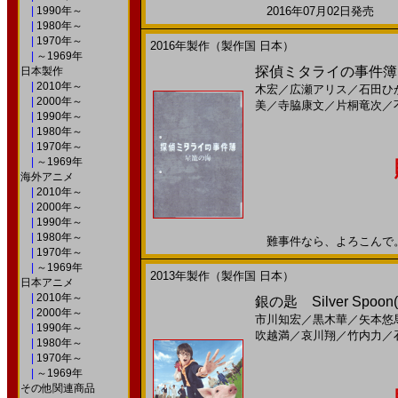
|
1990年～
2016年07月02日発売 日
|
1980年～
|
1970年～
2016年製作（製作国 日本）
|
～1969年
探偵ミタライの事件簿 
日本製作
|
2010年～
木宏
／
広瀬アリス
／
石田ひ
|
2000年～
美
／
寺脇康文
／
片桐竜次
／
|
1990年～
|
1980年～
|
1970年～
|
～1969年
海外アニメ
|
2010年～
|
2000年～
|
1990年～
|
1980年～
難事件なら、よろこんで。20
|
1970年～
|
～1969年
2013年製作（製作国 日本）
日本アニメ
|
2010年～
銀の匙 Silver Spoon
|
2000年～
市川知宏
／
黒木華
／
矢本悠
|
1990年～
吹越満
／
哀川翔
／
竹内力
／
|
1980年～
|
1970年～
|
～1969年
その他関連商品