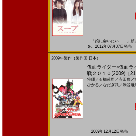
「娘に会いたい……」願い
を。2012年07月07日発売 
2009年製作（製作国 日本）
仮面ライダー×仮面ラ
戦２０１０(2009)［21
将暉
／
石橋蓮司
／
寺田農
／
ひかる
／
なだぎ武
／
渋谷飛
2009年12月12日発売 日