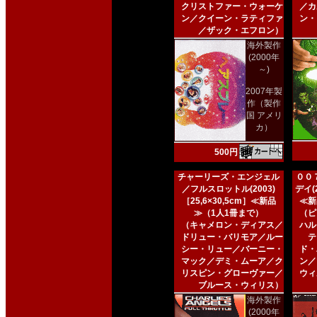
クリストファー・ウォーケ
／カ
ン／クイーン・ラティファ
ン・
／ザック・エフロン）
海外製作
(2000年
～)
2007年製
作（製作
国 アメリ
カ）
500円
チャーリーズ・エンジェル
００
／フルスロットル(2003)
デイ(2
［25,6×30,5cm］≪新品
≪新
≫（1人1冊まで）
（ピ
（キャメロン・ディアス／
ハル
ドリュー・バリモア／ルー
テ
シー・リュー／バーニー・
ド・
マック／デミ・ムーア／ク
ン／
リスピン・グローヴァー／
ウィ
ブルース・ウィリス）
海外製作
(2000年