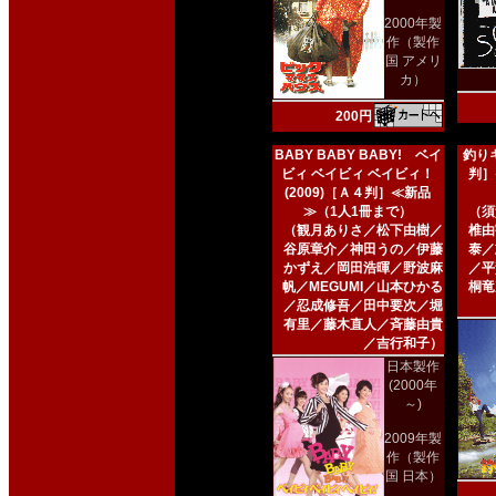
2000年製
作（製作
国 アメリ
カ）
200円
BABY BABY BABY! ベイ
釣りキ
ビィ ベイビィ ベイビィ！
判］
(2009)［Ａ４判］≪新品
≫（1人1冊まで）
（須
（観月ありさ／松下由樹／
椎由
谷原章介／神田うの／伊藤
泰／
かずえ／岡田浩暉／野波麻
／平
帆／MEGUMI／山本ひかる
桐竜
／忍成修吾／田中要次／堀
有里／藤木直人／斉藤由貴
／吉行和子）
日本製作
(2000年
～)
2009年製
作（製作
国 日本）