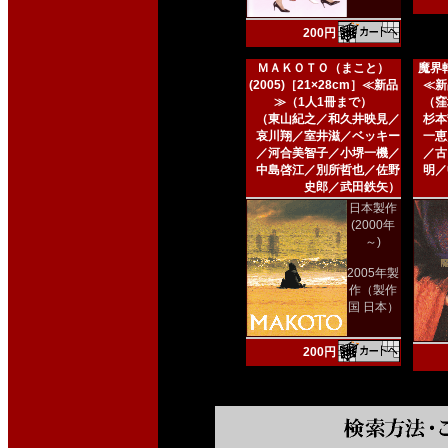
200円
ＭＡＫＯＴＯ（まこと）
魔界転
(2005)［21×28cm］≪新品
≪新
≫（1人1冊まで）
（窪
（東山紀之／和久井映見／
杉本
哀川翔／室井滋／ベッキー
一恵
／河合美智子／小堺一機／
／古
中島啓江／別所哲也／佐野
明／
史郎／武田鉄矢）
日本製作
(2000年
～)
2005年製
作（製作
国 日本）
200円