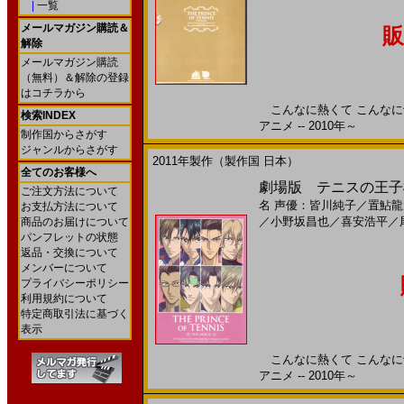
|
一覧
メールマガジン購読＆
販
解除
メールマガジン購読
（無料）＆解除の登録
はコチラから
こんなに熱くて こんなに切
検索INDEX
アニメ -- 2010年～
制作国からさがす
ジャンルからさがす
2011年製作（製作国 日本）
全てのお客様へ
劇場版 テニスの王子様
ご注文方法について
名
声優：皆川純子
／
置鮎龍
お支払方法について
／
小野坂昌也
／
喜安浩平
／
商品のお届けについて
パンフレットの状態
返品・交換について
メンバーについて
プライバシーポリシー
利用規約について
特定商取引法に基づく
表示
こんなに熱くて こんなに切
アニメ -- 2010年～