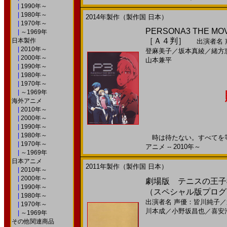
|
1990年～
|
1980年～
2014年製作（製作国 日本）
|
1970年～
PERSONA3 THE MOVI
|
～1969年
［Ａ４判］
日本製作
出演者名
|
2010年～
登麻美子
／
坂本真綾
／
緒方
|
2000年～
山本兼平
|
1990年～
|
1980年～
|
1970年～
|
～1969年
海外アニメ
|
2010年～
|
2000年～
|
1990年～
|
1980年～
時は待たない。すべてを等
|
1970年～
アニメ -- 2010年～
|
～1969年
日本アニメ
2011年製作（製作国 日本）
|
2010年～
|
2000年～
劇場版 テニスの王子様 
|
1990年～
（スペシャル版プログ
|
1980年～
出演者名
声優：皆川純子
／
|
1970年～
川本成
／
小野坂昌也
／
喜安
|
～1969年
その他関連商品