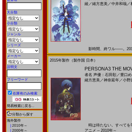
綾
／
緒方恵美
／
中井和哉
／
大分類
小分類
ジャンル
シリーズ
影時間、終ワル――。2016
メーカー
2015年製作（製作国 日本）
説明文
PERSONA3 THE MOV
者名
声優：石田彰
／
豊口め
フリーワード
緒方恵美
／
神奈延年
／
小野
在庫有のみ検索
簡易検索に戻る...
分類から探す
海外製作
時は待たない。すべてを等
|
2010年～
アニメ -- 2010年～
|
2000年～