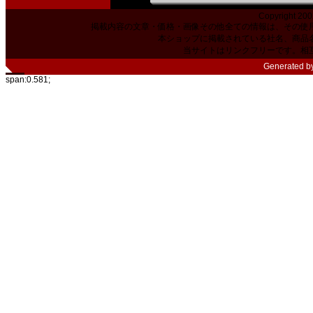
Copyright 200
掲載内容の文章・価格・画像その他全ての情報は、その使
本ショップに掲載されている社名、商品
当サイトはリンクフリーです。相
Generated b
span:0.581;