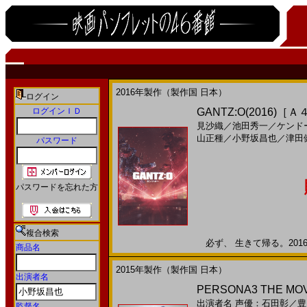
2016年製作（製作国 日本）
ログイン
ログインＩＤ
GANTZ:O(2016)［
見沙織
／
池田秀一
／
ケンド
山正種
／
小野坂昌也
／
津田
パスワード
パスワードを忘れた方
複合検索
必ず、 生きて帰る。2016年
商品名
2015年製作（製作国 日本）
出演者名
PERSONA3 THE MOV
出演者名
声優：石田彰
／
豊
監督名