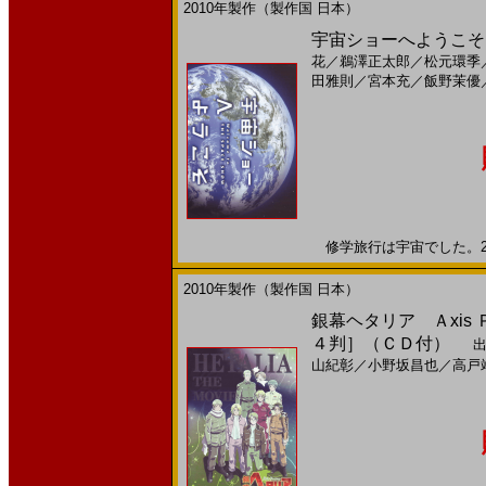
2010年製作（製作国 日本）
宇宙ショーへようこそ(
花
／
鵜澤正太郎
／
松元環季
田雅則
／
宮本充
／
飯野茉優
修学旅行は宇宙でした。201
2010年製作（製作国 日本）
銀幕ヘタリア Ａxis Ｐow
４判］（ＣＤ付）
出
山紀彰
／
小野坂昌也
／
高戸