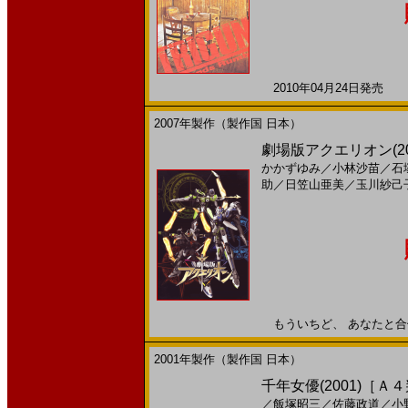
2010年04月24日発売 日
2007年製作（製作国 日本）
劇場版アクエリオン(2
かかずゆみ
／
小林沙苗
／
石
助
／
日笠山亜美
／
玉川紗己
もういちど、 あなたと合体し
2001年製作（製作国 日本）
千年女優(2001)［Ａ
／
飯塚昭三
／
佐藤政道
／
小