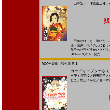
／
山寺宏一
／
津嘉山正種
／
販
千年かけても 逢いたい人
優・藤原千代子の元に届け
代子の秘密が浮かび上がる。 
2002年09月14日発売 日本
2000年製作（製作国 日本）
カードキャプターさくら
声優：丹下桜
／
岩男潤子
／
とこ
／
野上ゆかな
／
佐々木