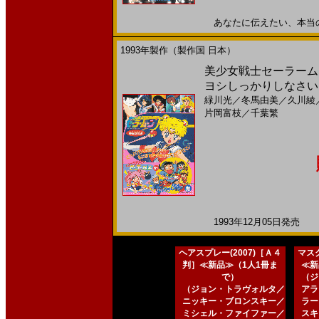
あなたに伝えたい、本当の想い
1993年製作（製作国 日本）
美少女戦士セーラーム
ヨシしっかりしなさい(
緑川光
／
冬馬由美
／
久川綾
片岡富枝
／
千葉繁
1993年12月05日発売 日
ヘアスプレー(2007)［Ａ４
マスク
判］≪新品≫（1人1冊ま
≪新
で）
（ジ
（ジョン・トラヴォルタ／
アラ
ニッキー・ブロンスキー／
ラー
ミシェル・ファイファー／
スキ