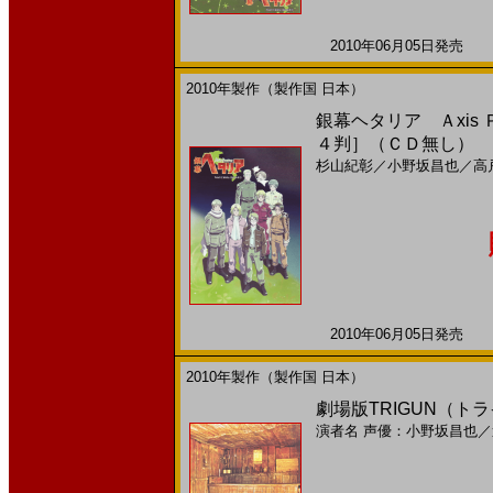
2010年06月05日発売 日
2010年製作（製作国 日本）
銀幕ヘタリア Ａxis Ｐow
４判］（ＣＤ無し）
杉山紀彰
／
小野坂昌也
／
高
2010年06月05日発売 日
2010年製作（製作国 日本）
劇場版TRIGUN（トライガ
演者名
声優：小野坂昌也
／