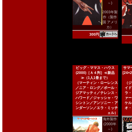
～)
2003年製
作（製作
国 アメリ
カ）
300円
ビッグ・ママス・ハウス
サマー
(2000)［Ａ４判］≪新品
[24
≫（1人1冊まで）
（マーティン・ローレンス
（ジ
／ニア・ロング／ポール・
イド
ジアマッティ／テレンス・
ラ・
ハワード／ジャッシャ・ワ
ァー
シントン／アンソニー・ア
ケル
ンダーソン／エラ・ミッチ
オ・
ェル）
海外製作
(2000年
～)