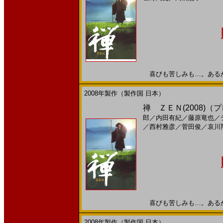
喜びも苦しみも…。あるがまま
2008年製作（製作国 日本）
禅 ＺＥＮ(2008)
郎
／
内田有紀
／
藤原竜也
／
／
西村雅彦
／
菅田俊
／
哀川
喜びも苦しみも…。あるがまま
2008年製作（製作国 日本）