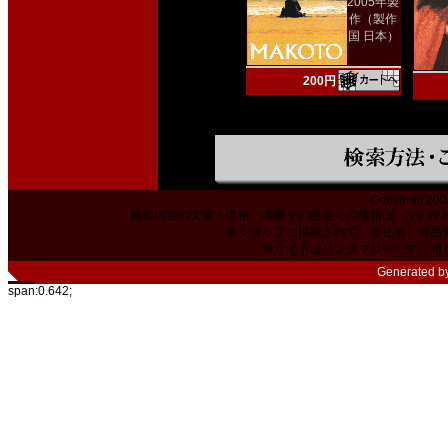
2005年製
作（製作
国 日本）
200円
Copyright 200
掲載内容の文章・価格・画像その他全ての情報は、その使
本ショップに掲載されている社名、商品
当サイトはリンクフリーです。相
Generated b
span:0.642;