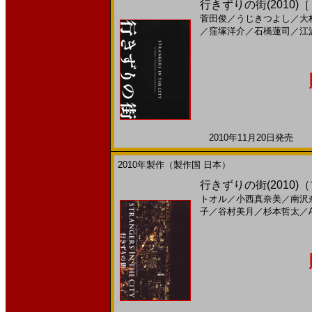
行きずりの街(2010)
菅田俊
／
うじきつよし
／
大
／
窪塚洋介
／
石橋蓮司
／
江
2010年11月20日発売 日
2010年製作（製作国 日本）
行きずりの街(2010
トオル
／
小西真奈美
／
南沢
子
／
谷村美月
／
杉本哲太
／