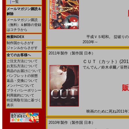
|
一覧
メールマガジン購読＆
解除
メールマガジン購読
（無料）＆解除の登録
はコチラから
平成ＶＳ昭和。 掟破りのラ
検索INDEX
2010年～
制作国からさがす
ジャンルからさがす
2011年製作（製作国 日本）
全てのお客様へ
ご注文方法について
ＣＵＴ（カット）(201
お支払方法について
でんでん
／
鈴木卓爾
／
笹野
商品のお届けについて
パンフレットの状態
返品・交換について
メンバーについて
販
プライバシーポリシー
利用規約について
特定商取引法に基づく
表示
映画のために死ね2011年12
2010年製作（製作国 日本）