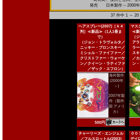
発売 日本製作 -- 2000
37 件中 1 ～ 
ヘアスプレー(2007)［Ａ４
マスク
判］≪新品≫（1人1冊ま
≪新
で）
（ジ
（ジョン・トラヴォルタ／
アラ
ニッキー・ブロンスキー／
ラー
ミシェル・ファイファー／
スキ
クリストファー・ウォーケ
／カ
ン／クイーン・ラティファ
ン・
／ザック・エフロン）
海外製作
(2000年
～)
2007年製
作（製作
国 アメリ
カ）
500円
チャーリーズ・エンジェル
００
／フルスロットル(2003)
デイ(2