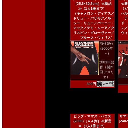
［25,6×30,5cm］≪新品
≪新
≫（1人1冊まで）
（ピ
（キャメロン・ディアス／
ハル
ドリュー・バリモア／ルー
テ
シー・リュー／バーニー・
ド・
マック／デミ・ムーア／ク
ン／
リスピン・グローヴァー／
ウィ
ブルース・ウィリス）
海外製作
(2000年
～)
2003年製
作（製作
国 アメリ
カ）
300円
ビッグ・ママス・ハウス
サマー
(2000)［Ａ４判］≪新品
[24
≫（1人1冊まで）