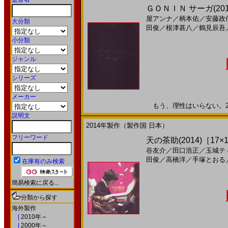
ＧＯＮＩＮ サーガ(2015
屋アンナ
／
柄本佑
／
安藤政
大分類
田俊
／
根津甚八
／
鶴見辰吾
小分類
ジャンル
シリーズ
メーカー
もう、理性はいらない。201
説明文
2014年製作（製作国 日本）
フリーワード
天の茶助(2014)［17×
谷友介
／
田口浩正
／
玉城テ
田俊
／
高橋洋
／
手塚とおる
在庫有のみ検索
簡易検索に戻る...
分類から探す
海外製作
|
2010年～
|
2000年～