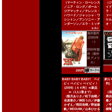
（マーティン・ローレンス
（ジ
／ニア・ロング／ポール・
イド
ジアマッティ／テレンス・
ラ・
ハワード／ジャッシャ・ワ
ァー
シントン／アンソニー・ア
ケル
ンダーソン／エラ・ミッチ
オ・
ェル）
海外製作
(2000年
～)
2000年製
作（製作
国 アメリ
カ）
200円
BABY BABY BABY! ベイ
釣りキ
ビィ ベイビィ ベイビィ！
判］
(2009)［Ａ４判］≪新品
≫（1人1冊まで）
（須
（観月ありさ／松下由樹／
椎由
谷原章介／神田うの／伊藤
泰／
かずえ／岡田浩暉／野波麻
／平
帆／MEGUMI／山本ひかる
桐竜