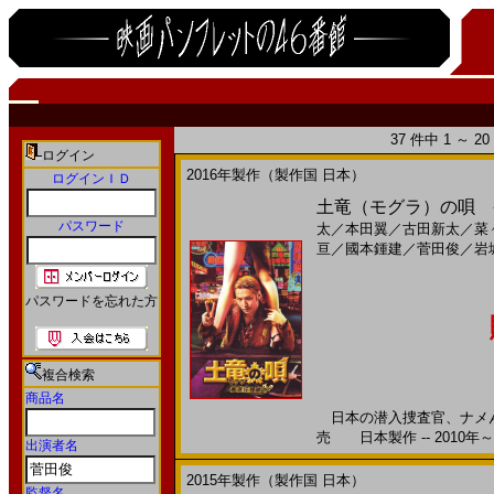
37 件中 1 ～ 
ログイン
2016年製作（製作国 日本）
ログインＩＤ
土竜（モグラ）の唄 香
パスワード
太
／
本田翼
／
古田新太
／
菜
亘
／
國本鍾建
／
菅田俊
／
岩
パスワードを忘れた方
複合検索
商品名
日本の潜入捜査官、ナメんな
売 日本製作 -- 2010年～
出演者名
2015年製作（製作国 日本）
監督名