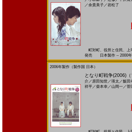
／
余貴美子
／
岩松了
町対町、役所と住民、上司と
発売 日本製作 -- 2000
2006年製作（製作国 日本）
となり町戦争(2006
介
／
原田知世
／
瑛太
／
飯田
祥平
／
柴本幸
／
山岡一
／
菅
町対町、役所と住民、上司と