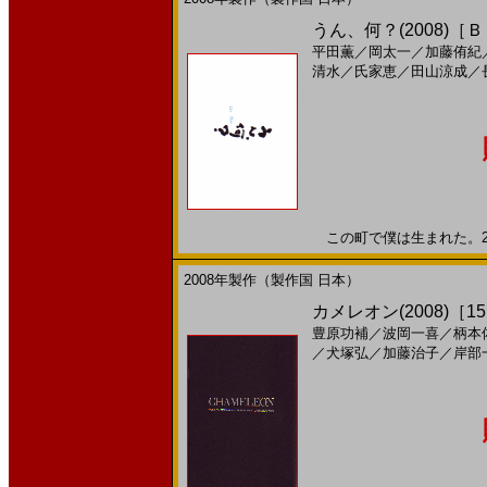
うん、何？(2008)［
平田薫
／
岡太一
／
加藤侑紀
清水
／
氏家恵
／
田山涼成
／
この町で僕は生まれた。200
2008年製作（製作国 日本）
カメレオン(2008)［15,
豊原功補
／
波岡一喜
／
柄本
／
犬塚弘
／
加藤治子
／
岸部