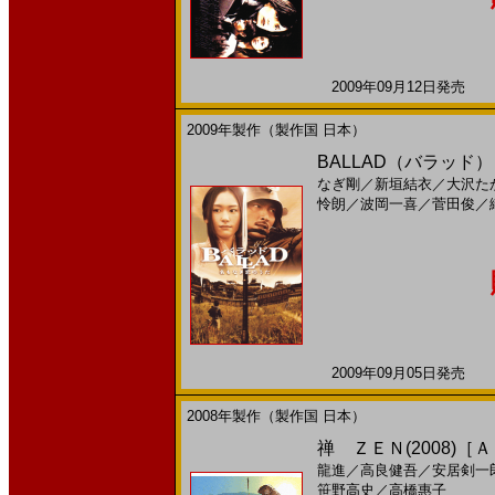
2009年09月12日発売 日
2009年製作（製作国 日本）
BALLAD（バラッド）
なぎ剛
／
新垣結衣
／
大沢た
怜朗
／
波岡一喜
／
菅田俊
／
2009年09月05日発売 日
2008年製作（製作国 日本）
禅 ＺＥＮ(2008)［
龍進
／
高良健吾
／
安居剣一
笹野高史
／
高橋惠子