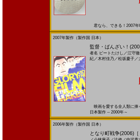
君なら、できる！2007年08
2007年製作（製作国 日本）
監督・ばんざい！(20
者名
ビートたけし
／
江守徹
紀
／
木村佳乃
／
松坂慶子
／
映画を愛する全人類に捧ぐ
日本製作 -- 2000年～
2006年製作（製作国 日本）
となり町戦争(2006)
／
小林麻子
／
辻修
／
中沢青