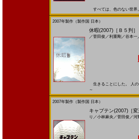
すべては、色のない世界。20
2007年製作（製作国 日本）
休暇(2007)［Ｂ５判］
／
菅田俊
／
利重剛
／
谷本一
生きることにした。 人の命と
～
2007年製作（製作国 日本）
キャプテン(2007)［
り
／
小林麻央
／
菅田俊
／
河