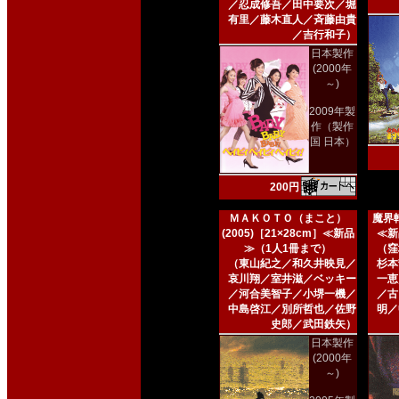
／忍成修吾／田中要次／堀
有里／藤木直人／斉藤由貴
／吉行和子）
日本製作
(2000年
～)
2009年製
作（製作
国 日本）
200円
ＭＡＫＯＴＯ（まこと）
魔界転
(2005)［21×28cm］≪新品
≪新
≫（1人1冊まで）
（窪
（東山紀之／和久井映見／
杉本
哀川翔／室井滋／ベッキー
一恵
／河合美智子／小堺一機／
／古
中島啓江／別所哲也／佐野
明／
史郎／武田鉄矢）
日本製作
(2000年
～)