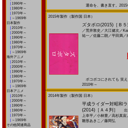
|
1990年～
運命を、書き直す。2015年
|
1980年～
|
1970年～
2015年製作（製作国 日本）
|
～1969年
日本製作
ズタボロ(2015)［Ｂ
|
2010年～
／
荒井敦史
／
大江健次
／
Kai
|
2000年～
祐一
／
佐藤二朗
／
平田満
／
|
1990年～
|
1980年～
|
1970年～
|
～1969年
海外アニメ
|
2010年～
|
2000年～
|
1990年～
|
1980年～
ボコボコにされても 笑える
|
1970年～
2010年～
|
～1969年
日本アニメ
2014年製作（製作国 日本）
|
2010年～
|
2000年～
平成ライダー対昭和ライ
|
1990年～
(2014)［Ａ４判］
出
|
1980年～
|
1970年～
上幸平
／
小林豊
／
高杉真宙
|
～1969年
雛形あきこ
／
藤岡弘
その他関連商品