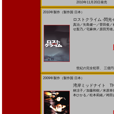
2010年11月20日発売 日
2010年製作（製作国 日本）
ロストクライム -閃光-(
真治
／
矢島健一
／
菅田俊
／
せ梨乃
／
宅麻伸
／
原田芳雄
世紀の完全犯罪、 三億円事件
2009年製作（製作国 日本）
湾岸ミッドナイト THE 
林涼子
／
加藤和樹
／
米原幸
本ひかる
／
松本莉緒
／
袴田