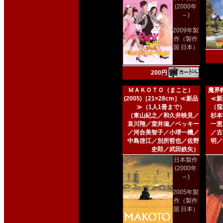
(2000年
～)
2009年製
作（製作
国 日本）
200円
ＭＡＫＯＴＯ（まこと）
魔界転
(2005)［21×28cm］≪新品
≪新
≫（1人1冊まで）
（窪
（東山紀之／和久井映見／
杉本
哀川翔／室井滋／ベッキー
一恵
／河合美智子／小堺一機／
／古
中島啓江／別所哲也／佐野
明／
史郎／武田鉄矢）
日本製作
(2000年
～)
2005年製
作（製作
国 日本）