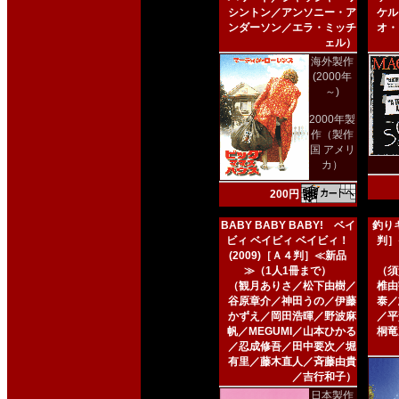
シントン／アンソニー・ア
ケル
ンダーソン／エラ・ミッチ
オ・
ェル）
海外製作
(2000年
～)
2000年製
作（製作
国 アメリ
カ）
200円
BABY BABY BABY! ベイ
釣りキ
ビィ ベイビィ ベイビィ！
判］
(2009)［Ａ４判］≪新品
≫（1人1冊まで）
（須
（観月ありさ／松下由樹／
椎由
谷原章介／神田うの／伊藤
泰／
かずえ／岡田浩暉／野波麻
／平
帆／MEGUMI／山本ひかる
桐竜
／忍成修吾／田中要次／堀
有里／藤木直人／斉藤由貴
／吉行和子）
日本製作