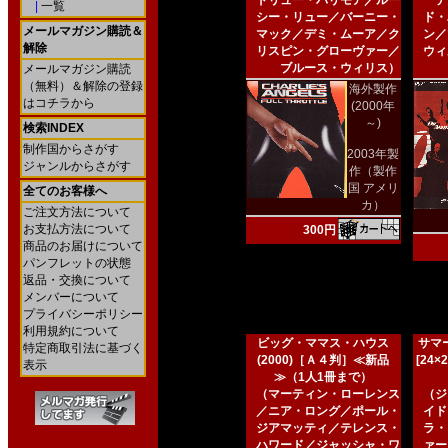
ドリュー・バリモア／ルー
テ
|
一覧
シー・リュー／バーニー・
ド・
メールマガジン購読＆
マック／デミ・ムーア／ク
ン／
解除
リスピン・グローヴァー／
ウィ
ブルース・ウィリス）
メールマガジン購読
（無料）＆解除の登録
海外製作
はコチラから
(2000年
～)
検索INDEX
制作国からさがす
2003年製
ジャンルからさがす
作（製作
国 アメリ
全てのお客様へ
カ）
ご注文方法について
お支払方法について
300円
商品のお届けについて
パンフレットの状態
返品・交換について
メンバーについて
プライバシーポリシー
利用規約について
ビッグ・ママス・ハウス
サマー
特定商取引法に基づく
(2000)［Ａ４判］≪新品
[24
表示
≫（1人1冊まで）
（マーティン・ローレンス
（ジ
／ニア・ロング／ポール・
イド
ジアマッティ／テレンス・
ラ・
ハワード／ジャッシャ・ワ
ァー