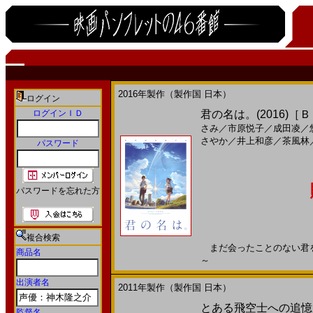
2016年製作（製作国 日本）
ログイン
ログインＩＤ
君の名は。(2016)［
さみ
／
市原悦子
／
成田凌
／
さやか
／
井上和彦
／
茶風林
パスワード
パスワードを忘れた方
複合検索
まだ会ったことのない君を、探
商品名
～
出演者名
2011年製作（製作国 日本）
とある飛空士への追憶(
監督名