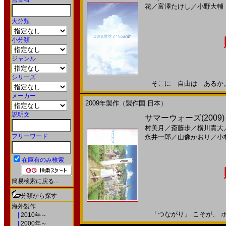
花
／
富澤たけし
／
小野大輔
大分類
小分類
ジャンル
シリーズ
そこに 自由は あるか。20
メーカー
2009年製作（製作国 日本）
説明文
サマーウォーズ(2009
村美月
／
斎藤歩
／
横川貴大
フリーワード
永井一郎
／
山像かおり
／
小
在庫有のみ検索
簡易検索に戻る...
分類から探す
海外製作
「つながり」 こそが、 ボク
|
2010年～
|
2000年～