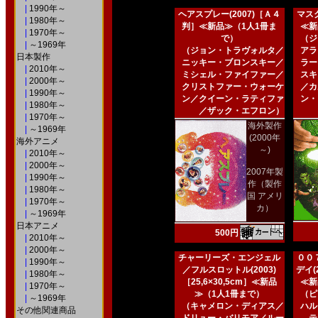
|
1990年～
ヘアスプレー(2007)［Ａ４
マスク
|
1980年～
判］≪新品≫（1人1冊ま
≪新
|
1970年～
で）
（ジ
|
～1969年
（ジョン・トラヴォルタ／
アラ
日本製作
ニッキー・ブロンスキー／
ラー
|
2010年～
ミシェル・ファイファー／
スキ
|
2000年～
クリストファー・ウォーケ
／カ
|
1990年～
ン／クイーン・ラティファ
ン・
|
1980年～
／ザック・エフロン）
|
1970年～
海外製作
|
～1969年
(2000年
海外アニメ
～)
|
2010年～
|
2000年～
2007年製
|
1990年～
作（製作
|
1980年～
国 アメリ
|
1970年～
カ）
|
～1969年
日本アニメ
500円
|
2010年～
|
2000年～
チャーリーズ・エンジェル
００
|
1990年～
／フルスロットル(2003)
デイ(2
|
1980年～
［25,6×30,5cm］≪新品
≪新
|
1970年～
≫（1人1冊まで）
（ピ
|
～1969年
（キャメロン・ディアス／
ハル
その他関連商品