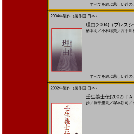
すべてを結ぶ悲しい絆の、本当
2004年製作（製作国 日本）
理由(2004)（プレス
柄本明
／
小林聡美
／
古手川
すべてを結ぶ悲しい絆の、本当
2002年製作（製作国 日本）
壬生義士伝(2002)［
歩
／
堀部圭亮
／
塚本耕司
／