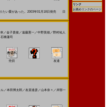
リンク
お薦めリンクのページ
たい愛があった。2003年01月18日発売 日
敏幸
／
金子貴俊
／
遠藤憲一
／
中野英雄
／
野村祐人
／
石橋蓮司
売切
友達
オル
／
本田博太郎
／
友居達彦
／
山本奈々
／
岸部一