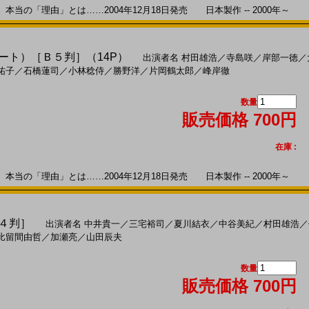
の「理由」とは……2004年12月18日発売 日本製作 -- 2000年～
シート）［Ｂ５判］（14P）
出演者名
村田雄浩
／
寺島咲
／
岸部一徳
／
祐子
／
石橋蓮司
／
小林稔侍
／
勝野洋
／
片岡鶴太郎
／
峰岸徹
数量
販売価格 700円
在庫 :
の「理由」とは……2004年12月18日発売 日本製作 -- 2000年～
Ａ４判］
出演者名
中井貴一
／
三宅裕司
／
夏川結衣
／
中谷美紀
／
村田雄浩
／
比留間由哲
／
加瀬亮
／
山田辰夫
数量
販売価格 700円