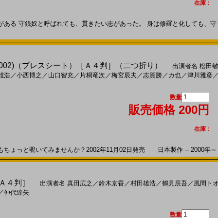
在庫 :
ある 守銭奴と呼ばれても、貫きたい志があった。 身は修羅と化しても、守り
002)（プレスシート）［Ａ４判］（二つ折り）
出演者名
松田
雄浩
／
小西博之
／
山口智充
／
片桐竜次
／
梅宮辰夫
／
志賀勝
／
カ也
／
津川雅彦
数量
販売価格 200円
在庫 :
っと覗いてみませんか？2002年11月02日発売 日本製作 -- 2000年～
［Ａ４判］
出演者名
真田広之
／
鈴木京香
／
村田雄浩
／
鶴見辰吾
／
風間ト
／
仲代達矢
数量