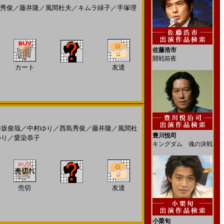
秀俊
／
藤井隆
／
風間杜夫
／
キムラ緑子
／
手塚理
佐藤浩市
開戦前夜
カート
友達
井坂俊哉
／
中村ゆり
／
西島秀俊
／
藤井隆
／
風間杜
豊川悦司
ゆり
／
愛染恭子
キングダム 魂の決戦
売切
友達
小栗旬