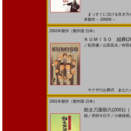
まっすぐに泣ける生き方が
本製作 -- 2000年～
2002年製作（製作国 日本）
ＫＵＭＩＳＯ 組葬(2
／
松田優
／
山田辰夫
／
村田
ヤクザのお葬式 あなたもちょ
2001年製作（製作国 日本）
助太刀屋助六(2001)
徳
／
岸田今日子
／
小林桂樹