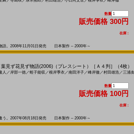
生舞
／
寺島咲
／
厚木拓郎
／
村田雄浩
／
小日向文世
／
根岸季衣
／
峰岸徹
数量
販売価格 300円
在庫 :
2008年11月01日発売 日本製作 -- 2000年～
is 葉見ず花見ず物語(2006)（プレスシート）［Ａ４判］（4枚）
隆人
／
岸部一徳
／
蛭子能収
／
根岸季衣
／
南田洋子
／
峰岸徹
／
村田雄浩
／
三浦
数量
販売価格 100円
在庫 :
2007年08月18日発売 日本製作 -- 2000年～