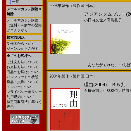
|
一覧
2006年製作（製作国 日本）
メールマガジン購読＆
アジアンタムブルー(20
解除
小日向文世
／
高島礼子
メールマガジン購読
（無料）＆解除の登録
はコチラから
検索INDEX
制作国からさがす
ジャンルからさがす
全てのお客様へ
ご注文方法について
あなたがくれた、 いちばん 
お支払方法について
商品のお届けについて
2004年製作（製作国 日本）
パンフレットの状態
返品・交換について
理由(2004)［Ｂ５判］
メンバーについて
石橋蓮司
／
小林稔侍
／
勝野
プライバシーポリシー
利用規約について
特定商取引法に基づく
表示