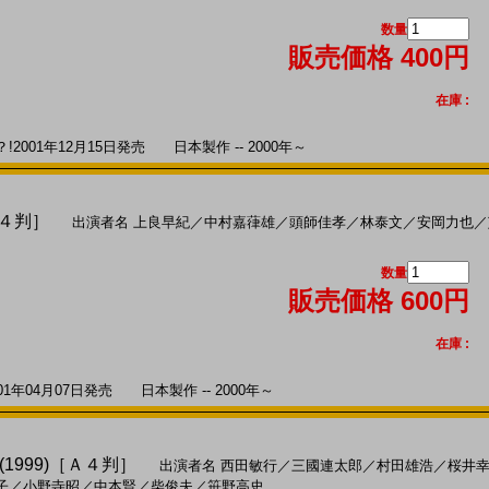
数量
販売価格 400円
在庫 :
001年12月15日発売 日本製作 -- 2000年～
Ａ４判］
出演者名
上良早紀
／
中村嘉葎雄
／
頭師佳孝
／
林泰文
／
安岡力也
／
数量
販売価格 600円
在庫 :
年04月07日発売 日本製作 -- 2000年～
1999)［Ａ４判］
出演者名
西田敏行
／
三國連太郎
／
村田雄浩
／
桜井
子
／
小野寺昭
／
中本賢
／
柴俊夫
／
笹野高史