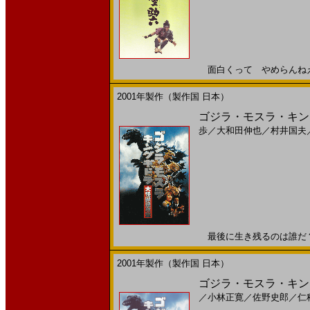
面白くって やめらんねえ！2
2001年製作（製作国 日本）
ゴジラ・モスラ・キング
歩
／
大和田伸也
／
村井国夫
最後に生き残るのは誰だ？!2
2001年製作（製作国 日本）
ゴジラ・モスラ・キン
／
小林正寛
／
佐野史郎
／
仁