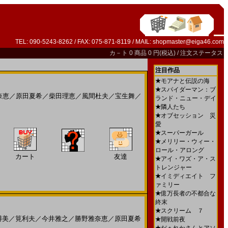
TEL: 090-5243-8262 / FAX: 075-871-8119 / MAIL:
shopmaster@eiga46.com
カ－ト
0 商品 0 円(税込) /
注文ステータス
注目作品
★
モアナと伝説の海
★
スパイダーマン：ブ
奈恵
／
原田夏希
／
柴田理恵
／
風間杜夫
／
宝生舞
／
ランド・ニュー・デイ
★
隣人たち
★
オブセッション 災
愛
★
スーパーガール
★
メリリー・ウィー・
ロール・アロング
カート
友達
★
アイ・ワズ・ア・ス
トレンジャー
★
イミディエイト フ
ァミリー
★
億万長者の不都合な
終末
★
スクリーム ７
博美
／
筧利夫
／
今井雅之
／
勝野雅奈恵
／
原田夏希
★
開戦前夜