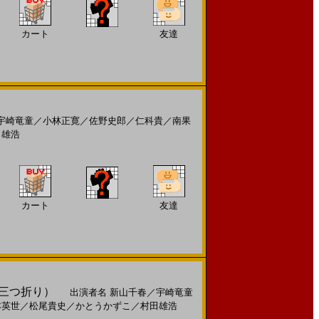
カート
友達
宇崎竜童
／
小林正寛
／
佐野史郎
／
仁科貴
／
南果
田雄浩
カート
友達
（三つ折り）
出演者名
新山千春
／
宇崎竜童
本英世
／
松尾貴史
／
かとうかずこ
／
村田雄浩