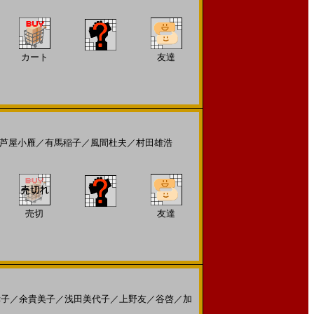
カート
友達
芦屋小雁
／
有馬稲子
／
風間杜夫
／
村田雄浩
売切
友達
幸子
／
余貴美子
／
浅田美代子
／
上野友
／
谷啓
／
加