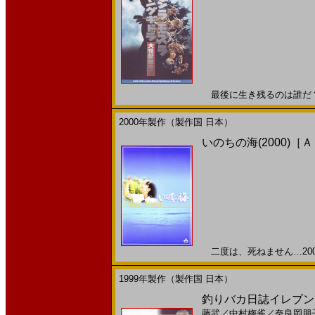
最後に生き残るのは誰だ？!2
2000年製作（製作国 日本）
いのちの海(2000)［
二度は、死ねません…2001
1999年製作（製作国 日本）
釣りバカ日誌イレブン(
藤武
／
中村梅雀
／
奈良岡朋