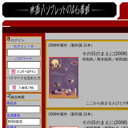
ログイン
2008年製作（製作国 日本）
ログインＩＤ
その日のまえに(2008
パスワード
寺島咲
／
厚木拓郎
／
村田雄
パスワードを忘れた方
複合検索
ここから始まる人びとの物語。
商品名
2008年製作（製作国 日本）
出演者名
その日のまえに(200
監督名