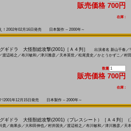
販売価格 700円
在庫 :
002年02月16日発売 日本製作 -- 2000年～
ギドラ 大怪獣総攻撃(2001)［Ａ４判］
出演者名
新山千春
／
／
渡辺裕之
／
布川敏和
／
津川雅彦
／
天本英世
／
松尾貴史
／
かとうかずこ
／
村
数量
販売価格 700円
在庫 :
001年12月15日発売 日本製作 -- 2000年～
グギドラ 大怪獣総攻撃(2001)（プレスシート）［Ａ４判］
科貴
／
南果歩
／
大和田伸也
／
村井国夫
／
渡辺裕之
／
布川敏和
／
津川雅彦
／
天