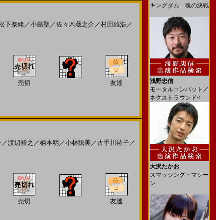
キングダム 魂の決戦
松下奈緒
／
小島聖
／
佐々木蔵之介
／
村田雄浩
／
浅野忠信
売切
友達
モータルコンバット／
ネクストラウンド<
ン
／
渡辺裕之
／
柄本明
／
小林聡美
／
古手川祐子
／
大沢たかお
スマッシング・マシー
ン
売切
友達