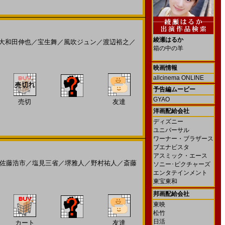
綾瀬はるか
大和田伸也
／
宝生舞
／
風吹ジュン
／
渡辺裕之
／
箱の中の羊
映画情報
allcinema ONLINE
予告編ムービー
GYAO
売切
友達
洋画配給会社
ディズニー
ユニバーサル
ワーナー・ブラザース
ブエナビスタ
アスミック・エース
佐藤浩市
／
塩見三省
／
堺雅人
／
野村祐人
／
斎藤
ソニー･ピクチャーズ
エンタテインメント
東宝東和
邦画配給会社
東映
松竹
日活
カート
友達