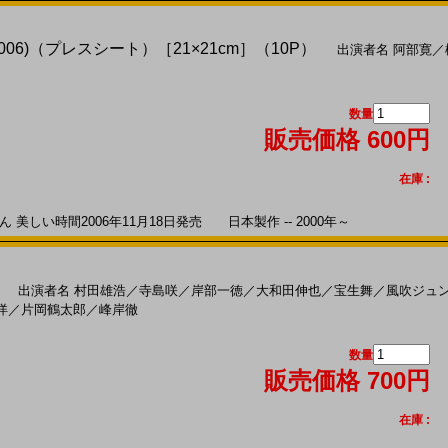
06)（プレスシート）［21×21cm］（10P）
出演者名
阿部寛
／
数量
販売価格 600円
在庫 :
美しい時間2006年11月18日発売 日本製作 -- 2000年～
出演者名
村田雄浩
／
寺島咲
／
岸部一徳
／
大和田伸也
／
宝生舞
／
風吹ジュ
洋
／
片岡鶴太郎
／
峰岸徹
数量
販売価格 700円
在庫 :