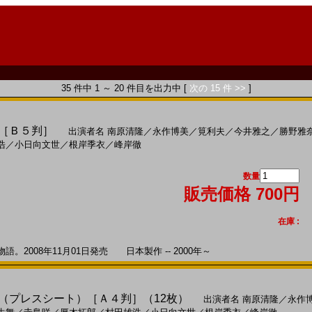
35 件中 1 ～ 20 件目を出力中 [
次の 15 件 >>
]
)［Ｂ５判］
出演者名
南原清隆
／
永作博美
／
筧利夫
／
今井雅之
／
勝野雅
浩
／
小日向文世
／
根岸季衣
／
峰岸徹
数量
販売価格 700円
在庫 :
2008年11月01日発売 日本製作 -- 2000年～
8)（プレスシート）［Ａ４判］（12枚）
出演者名
南原清隆
／
永作