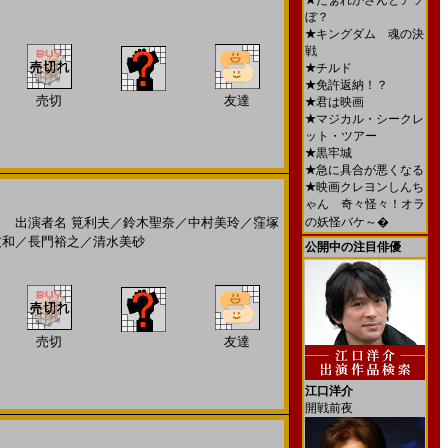
★
だぁれかさんとアソ
ぼ？
★
キングダム 魂の決
戦
★
チルド
★
免許返納！？
売切
友達
★
君は映画
★
マジカル・シークレ
ット・ツアー
★
黒牢城
★
急に具合が悪くなる
★
映画クレヨンしんち
ゃん 奇々怪々！オラ
出演者名
筧利夫
／
鈴木聖奈
／
中村美玲
／
窪塚
の妖怪バケ～�
友和
／
長門裕之
／
清水美砂
公開中の注目俳優
売切
友達
江口洋介
開戦前夜