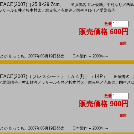
CE(2007)［25,8×29,7cm］
出演者名
井坂俊哉
／
中村ゆり
／
西島
ラサール石井
／
杉本哲太
／
麿赤兒
／
寺島進
／
国生さゆり
／
愛染恭子
数量
販売価格 600円
在庫 :
 あっても。2007年05月19日発売 日本製作 -- 2000年～
EACE(2007)（プレスシート）［Ａ４判］（14P）
出演者名
／
馬渕晴子
／
村田雄浩
／
ラサール石井
／
杉本哲太
／
麿赤兒
／
寺島進
／
国生さ
数量
販売価格 900円
在庫 :
 あっても。2007年05月19日発売 日本製作 -- 2000年～