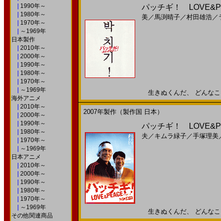
|
1990年～
パッチギ！ LOVE&PEA
|
1980年～
美
／
馬渕晴子
／
村田雄浩
／
|
1970年～
|
～1969年
日本製作
|
2010年～
|
2000年～
|
1990年～
|
1980年～
|
1970年～
|
～1969年
生きぬくんだ、 どんなことが
海外アニメ
|
2010年～
2007年製作（製作国 日本）
|
2000年～
|
1990年～
パッチギ！ LOVE&P
|
1980年～
夫
／
キムラ緑子
／
手塚理美
|
1970年～
|
～1969年
日本アニメ
|
2010年～
|
2000年～
|
1990年～
|
1980年～
|
1970年～
|
～1969年
生きぬくんだ、 どんなことが
その他関連商品