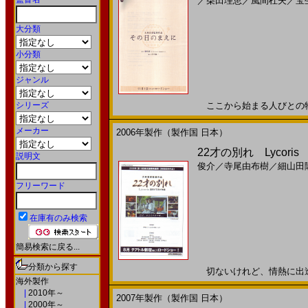
／
柴田理恵
／
風間杜夫
／
宝
大分類
小分類
ジャンル
シリーズ
ここから始まる人びとの物語。
メーカー
2006年製作（製作国 日本）
22才の別れ Lycor
説明文
俊介
／
寺尾由布樹
／
細山田
フリーワード
在庫有のみ検索
簡易検索に戻る...
分類から探す
切ないけれど、情熱に出逢う。
海外製作
|
2010年～
2007年製作（製作国 日本）
|
2000年～