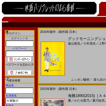
2016年製作（製作国 日本）
ログイン
ログインＩＤ
グッドモーニングショー
遠山俊也
／
小木茂光
／
上野
パスワード
パスワードを忘れた方
ニッポン騒然！ 落ち目のキャ
複合検索
商品名
2015年製作（製作国 日本）
海難1890(2015)［Ａ
出演者名
優
／
かたせ梨乃
／
夏川結衣
監督名