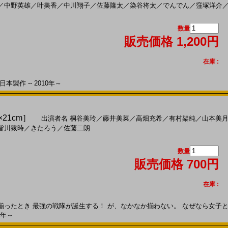
／
中野英雄
／
叶美香
／
中川翔子
／
佐藤隆太
／
染谷将太
／
でんでん
／
窪塚洋介
数量
販売価格 1,200円
在庫 :
本製作 -- 2010年～
×21cm］
出演者名
桐谷美玲
／
藤井美菜
／
高畑充希
／
有村架純
／
山本美
皆川猿時
／
きたろう
／
佐藤二朗
数量
販売価格 700円
在庫 :
たとき 最強の戦隊が誕生する！ が、なかなか揃わない。 なぜなら女子とは、
0年～