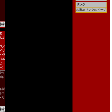
リンク
お薦めリンクのページ
)
人1
ロ／
／リ
・ヴ
パル
ビー
ー）
製作
90年
)
9年製
製作
メリ
）