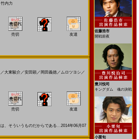
／
竹内力
佐藤浩市
売切
友達
開戦前夜
月
／
大東駿介
／
安田顕
／
岡田義徳
／
ムロツヨシ
／
豊川悦司
キングダム 魂の決戦
売切
友達
そういうものだからである…2014年06月07
小栗旬