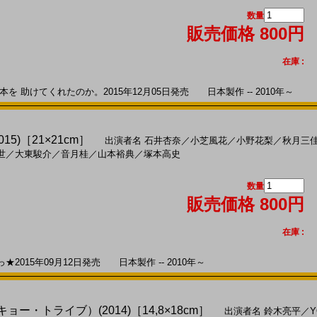
数量
販売価格 800円
在庫 :
 助けてくれたのか。2015年12月05日発売 日本製作 -- 2010年～
5)［21×21cm］
出演者名
石井杏奈
／
小芝風花
／
小野花梨
／
秋月三
世
／
大東駿介
／
音月桂
／
山本裕典
／
塚本高史
数量
販売価格 800円
在庫 :
015年09月12日発売 日本製作 -- 2010年～
キョー・トライブ）(2014)［14,8×18cm］
出演者名
鈴木亮平
／
Y