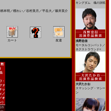
キングダム 魂の決戦
／
柄本明
／
檀れい
／
谷村美月
／
平岳大
／
篠井英介
カート
友達
浅野忠信
モータルコンバット／
ネクストラウンド<
 黙
)
新品
ワ・
大沢たかお
ファ
スマッシング・マシー
ナッ
ン
ィ／
／オ
ン）
製作