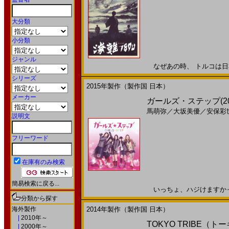
大分類
小分類
ジャンル
なぜあの時、 トルコは日本を
シリーズ
2015年製作（製作国 日本）
メーカー
ガールズ・ステップ(201
馬萌弥
／
大坂美優
／
安保彩
説明文
フリーワード
在庫有のみ検索
簡易検索に戻る...
いっちょ、ハジけますかっ★2
分類から探す
海外製作
2014年製作（製作国 日本）
|
2010年～
TOKYO TRIBE（トー
|
2000年～