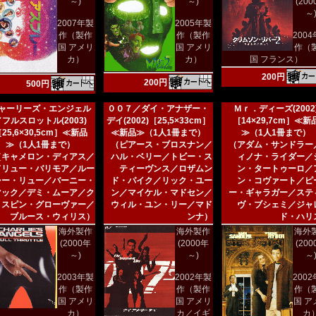
～)
～)
(20
～
2007年製
2005年製
作（製作
作（製作
200
国 アメリ
国 アメリ
作（
カ）
カ）
国 フランス）
200円
200円
500円
ャーリーズ・エンジェル
００７／ダイ・アナザー・
Ｍｒ．ディーズ(2002
／フルスロットル(2003)
デイ(2002)［25,5×33cm］
［14×29,7cm］≪新
25,6×30,5cm］≪新品
≪新品≫（1人1冊まで）
≫（1人1冊まで）
≫（1人1冊まで）
（ピアース・ブロスナン／
（アダム・サンドラー
（キャメロン・ディアス／
ハル・ベリー／トビー・ス
ィノナ・ライダー／
ドリュー・バリモア／ルー
ティーヴンス／ロザムン
ン・タートゥーロ／
シー・リュー／バーニー・
ド・パイク／リック・ユー
ン・コヴァート／ピ
マック／デミ・ムーア／ク
ン／マイケル・マドセン／
ー・ギャラガー／ステ
リスピン・グローヴァー／
ウィル・ユン・リー／マド
ヴ・ブシェミ／ジャ
ブルース・ウィリス）
ンナ）
ド・ハリ
海外製作
海外製作
海外
(2000年
(2000年
(20
～)
～)
～
2003年製
2002年製
200
作（製作
作（製作
作（
国 アメリ
国 アメリ
国 ア
カ）
カ／イギ
カ