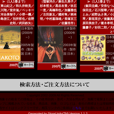
≫（1人1冊まで）
（窪塚洋介／麻生久美子／
≫（1人1冊まで）
（東山紀之／和久井映見／
杉本哲太／黒谷友香／吹石
（飯田圭織／安倍なつ
哀川翔／室井滋／ベッキー
一恵／高橋和也／加藤雅也
保田圭／石川梨華／吉
／河合美智子／小堺一機／
／古田新太／國村隼／柄本
とみ／紺野あさ美／小
中島啓江／別所哲也／佐野
明／中村嘉葎雄／長塚京三
琴／新垣里沙／後藤真
史郎／武田鉄矢）
／佐藤浩市）
原田美枝子／榎木孝明
藤慶子／杉田二郎／大
日本製作
日本製作
と
(2000年
(2000年
～)
～)
日本
(20
2005年製
2003年製
～
作（製作
作（製作
国 日本）
国 日本）
200
作（
国 日
200円
200円
200円
Copyright 2002-2009 All Rights Reserved.
画像その他全ての情報は、その使用目的・形式・方法を問わず、無断で複製または
ップに掲載されている社名、商品名、画像、ロゴなどは、各社の商標または登録商
当サイトはリンクフリーです。相互リンクのご依頼は
こちら
までお願いいたします
Generated by
StoreUnity(TM) Version 1.1.2