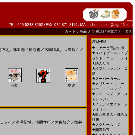
TEL: 090-5243-8262 / FAX: 075-871-8119 / MAIL:
shopmaster@eiga46.com
カ－ト
0 商品 0 円(税込) /
注文ステータス
注目作品
★
モアナと伝説の海
内博之
／
林遣都
／
梶原善
／
木南晴夏
／
大東駿介
／
★
スパイダーマン：ブ
ランド・ニュー・デイ
★
隣人たち
★
オブセッション 災
愛
★
スーパーガール
★
メリリー・ウィー・
売切
友達
ロール・アロング
★
アイ・ワズ・ア・ス
トレンジャー
★
イミディエイト フ
ァミリー
★
億万長者の不都合な
終末
ェソイ
／
小澤征悦
／
宅間孝行
／
大東駿介
／
徳井
★
スクリーム ７
★
開戦前夜