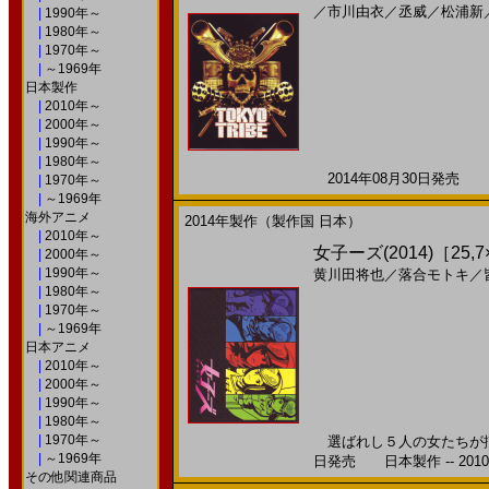
／
市川由衣
／
丞威
／
松浦新
|
1990年～
|
1980年～
|
1970年～
|
～1969年
日本製作
|
2010年～
|
2000年～
|
1990年～
|
1980年～
2014年08月30日発売 日
|
1970年～
|
～1969年
海外アニメ
2014年製作（製作国 日本）
|
2010年～
女子ーズ(2014)［25,7
|
2000年～
|
1990年～
黄川田将也
／
落合モトキ
／
|
1980年～
|
1970年～
|
～1969年
日本アニメ
|
2010年～
|
2000年～
|
1990年～
|
1980年～
|
1970年～
選ばれし５人の女たちが揃っ
|
～1969年
日発売 日本製作 -- 201
その他関連商品