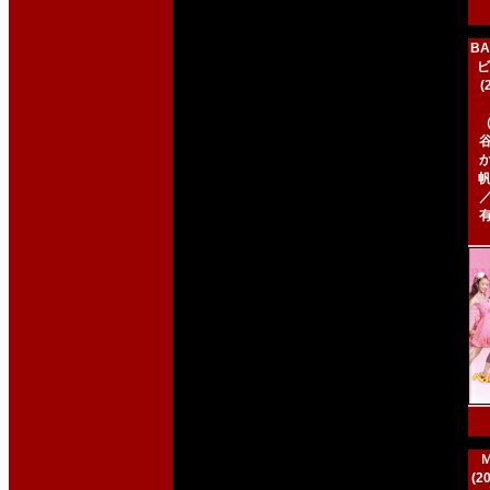
BA
ビ
帆
(2