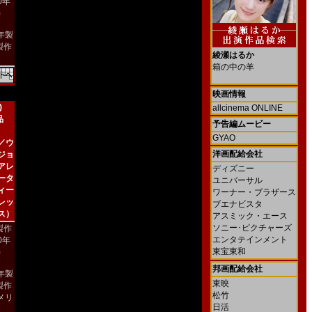
00年
)
4年製
製作
綾瀬はるか
箱の中の羊
映画情報
)
allcinema ONLINE
品
予告編ムービー
GYAO
／ウ
洋画配給会社
ジョ
アレ
ディズニー
ータ
ユニバーサル
ィー
ワーナー・ブラザース
レッ
ブエナビスタ
ス）
アスミック・エース
ソニー･ピクチャーズ
製作
エンタテインメント
00年
東宝東和
)
邦画配給会社
2年製
東映
製作
松竹
メリ
日活
）