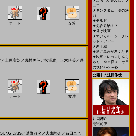
★
だぁれかさんとアソ
ぼ？
★
キングダム 魂の決
戦
★
チルド
カート
友達
★
免許返納！？
★
君は映画
★
マジカル・シークレ
ット・ツアー
★
黒牢城
★
急に具合が悪くなる
★
映画クレヨンしんち
佳
／
上原実矩
／
磯村勇斗
／
松浦雅
／
玉木瑛美
／
遊
ゃん 奇々怪々！オラ
の妖怪バケ～�
公開中の注目俳優
カート
友達
江口洋介
開戦前夜
OUNG DAIS
／
清野菜名
／
大東駿介
／
石田卓也