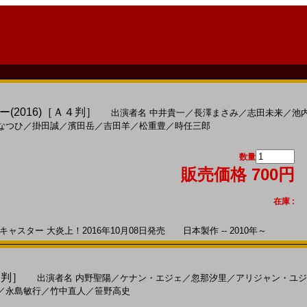
(2016)［Ａ４判］
出演者名
中井貴一
／
長澤まさみ
／
志田未来
／
池
なつひ
／
掛田誠
／
濱田岳
／
吉田羊
／
松重豊
／
時任三郎
数量
販売価格 700円
在庫 :
スター 大炎上！2016年10月08日発売 日本製作 -- 2010年～
４判］
出演者名
内野聖陽
／
ケナン・エジェ
／
忽那汐里
／
アリジャン・ユジ
／
永島敏行
／
竹中直人
／
笹野高史