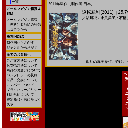
|
一覧
2011年製作（製作国 日本）
メールマガジン購読＆
逆転裁判(2011)［25,7
解除
／
鮎川誠
／
余貴美子
／
石橋
メールマガジン購読
（無料）＆解除の登録
はコチラから
検索INDEX
制作国からさがす
ジャンルからさがす
全てのお客様へ
ご注文方法について
偽りの真実を打ち砕け。201
お支払方法について
商品のお届けについて
ヘ
パンフレットの状態
返品・交換について
メンバーについて
プライバシーポリシー
利用規約について
特定商取引法に基づく
表示