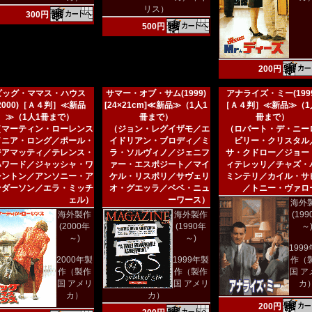
リス）
300円
500円
200円
ビッグ・ママス・ハウス
サマー・オブ・サム(1999)
アナライズ・ミー(1999
(2000)［Ａ４判］≪新品
[24×21cm]≪新品≫（1人1
［Ａ４判］≪新品≫（1
≫（1人1冊まで）
冊まで）
冊まで）
（マーティン・ローレンス
（ジョン・レグイザモ／エ
（ロバート・デ・ニー
／ニア・ロング／ポール・
イドリアン・ブロディ／ミ
ビリー・クリスタル
ジアマッティ／テレンス・
ラ・ソルヴィノ／ジェニフ
サ・クドロー／ジョー
ハワード／ジャッシャ・ワ
ァー・エスポジート／マイ
ィテレッリ／チャズ・
シントン／アンソニー・ア
ケル・リスポリ／サヴェリ
ミンテリ／カイル・サ
ンダーソン／エラ・ミッチ
オ・グエッラ／ベベ・ニュ
／トニー・ヴァロ
ェル）
ーワース）
海外
海外製作
海外製作
(19
(2000年
(1990年
～
～)
～)
199
2000年製
1999年製
作（
作（製作
作（製作
国 ア
国 アメリ
国 アメリ
カ
カ）
カ）
200円