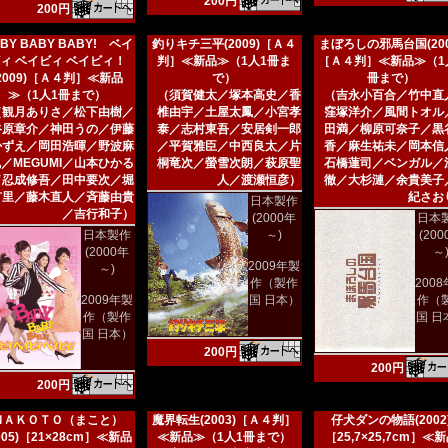
200円
200円
BY BABY BABY! ベイ
釣りキチ三平(2009)［Ａ４
まぼろしの邪馬台国(200
ィ ベイビィ ベイビィ！
判］≪新品≫（1人1冊ま
［Ａ４判］≪新品≫（1
(2009)［Ａ４判］≪新品
で）
冊まで）
≫（1人1冊まで）
（須賀健太／塚本高史／香
（吉永小百合／竹中直
（観月ありさ／松下由樹／
椎由宇／土屋太鳳／小宮孝
窪塚洋介／風間トオル
谷原章介／神田うの／伊藤
泰／志村東吾／安居剣一郎
田満／柳原可奈子／黒
かずえ／岡田浩暉／野波麻
／平賀雅臣／中西良太／片
香／麻生祐未／岡本信
／MEGUMI／山本ひかる
桐竜次／螢雪次朗／萩原聖
石橋蓮司／ベンガル／
／忍成修吾／田中要次／堀
人／渡瀬恒彦）
徹／大杉漣／余貴美子
有里／藤木直人／斉藤由貴
紀さお
日本製作
／吉行和子）
(2000年
日本
日本製作
～)
(20
(2000年
～
2009年製
～)
作（製作
200
2009年製
国 日本）
作（
作（製作
国 日
国 日本）
200円
200円
200円
ＭＡＫＯＴＯ（まこと）
魔界転生(2003)［Ａ４判］
仔犬ダンの物語(2002
005)［21×28cm］≪新品
≪新品≫（1人1冊まで）
［25,7×25,7cm］≪