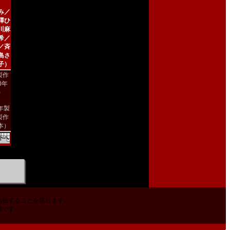
み／
澤ひ
川麻
希／
／斉
島さ
子）
製作
00年
)
2年製
製作
本）
転載することを禁じます。
標です。
。