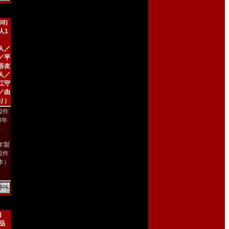
8)
人1
人／
／平
谷友
人／
江守
／由
り）
製作
00年
)
8年製
製作
本）
)
新品