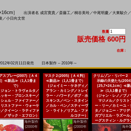
×16cm］
出演者名
成宮寛貴
／
斎藤工
／
桐谷美玲
／
中尾明慶
／
大東駿介
凌
／
小日向文世
数量
販売価格 600円
在庫 :
2年02月11日発売 日本製作 -- 2010年～
アスプレー(2007)［Ａ４
マスク２(2005)［Ａ４判］
クリムゾン・リバー２
判］≪新品≫（1人1冊ま
≪新品≫（1人1冊まで）
示録の天使たち(2004
で）
（ジェイミー・ケネディ／
［25,7×24,1cm］≪
（ジョン・トラヴォルタ／
アラン・カミング／トレイ
≫（1人1冊まで）
ニッキー・ブロンスキー／
ラー・ハワード／ボブ・ホ
（ジャン・レノ／ブノ
ミシェル・ファイファー／
スキンス／ベン・スタイン
マジメル／クリスト
クリストファー・ウォーケ
／カル・ペン／スティーヴ
ー・リー／カミーユ・
ン／クイーン・ラティファ
ン・ライト／リアム・ファ
タ／ジョニー・アリデ
／ザック・エフロン）
ルコナー）
ガブリエル・ラズール
ーグスティン・ルグラ
海外製作
海外製作
(2000年
(2000年
海外