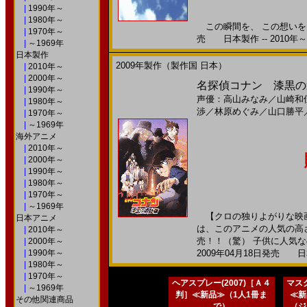
|
1990年～
|
1980年～
この瞬間を、 この想いを、
|
1970年～
売 日本製作 -- 2010年～
|
～1969年
日本製作
2009年製作（製作国 日本）
|
2010年～
|
2000年～
名探偵コナン 漆黒の追
|
1990年～
声優：高山みなみ
／
山崎和
|
1980年～
渉
／
林原めぐみ
／
山口勝平
|
1970年～
|
～1969年
海外アニメ
|
2010年～
|
2000年～
|
1990年～
|
1980年～
|
1970年～
|
～1969年
【クロの独りよがりな映画
日本アニメ
は、このアニメの人気の高さ
|
2010年～
売！！（驚） 子供に人気なの
|
2000年～
|
1990年～
2009年04月18日発売 日本
|
1980年～
|
1970年～
ヘアスプレー(2007)［Ａ４
マスク
|
～1969年
判］≪新品≫（1人1冊ま
≪新
その他関連商品
で）
（ジ