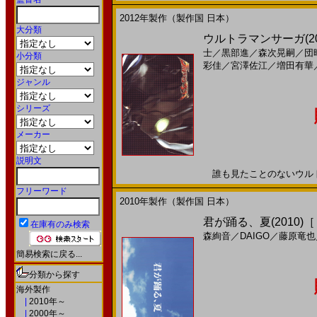
2012年製作（製作国 日本）
大分類
ウルトラマンサーガ(2
士
／
黒部進
／
森次晃嗣
／
団
小分類
彩佳
／
宮澤佐江
／
増田有華
ジャンル
シリーズ
メーカー
説明文
誰も見たことのないウルトラマ
フリーワード
2010年製作（製作国 日本）
君が踊る、夏(2010)
在庫有のみ検索
森絢音
／
DAIGO
／
藤原竜也
簡易検索に戻る...
分類から探す
海外製作
|
2010年～
|
2000年～