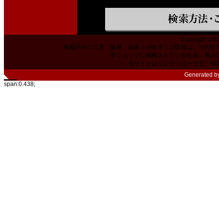
Copyright 200
掲載内容の文章・価格・画像その他全ての情報は、その使
本ショップに掲載されている社名、商品
当サイトはリンクフリーです。相
Generated b
span:0.438;