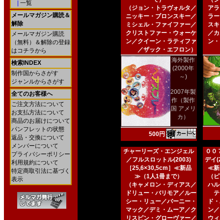
|
一覧
（ジョン・トラヴォルタ／
アラ
メールマガジン購読＆
ニッキー・ブロンスキー／
ラー
解除
ミシェル・ファイファー／
スキ
クリストファー・ウォーケ
／カ
メールマガジン購読
ン／クイーン・ラティファ
ン・
（無料）＆解除の登録
／ザック・エフロン）
はコチラから
海外製作
検索INDEX
(2000年
制作国からさがす
～)
ジャンルからさがす
2007年製
全てのお客様へ
作（製作
ご注文方法について
国 アメリ
お支払方法について
カ）
商品のお届けについて
パンフレットの状態
500円
返品・交換について
メンバーについて
チャーリーズ・エンジェル
００
プライバシーポリシー
／フルスロットル(2003)
デイ(2
利用規約について
［25,6×30,5cm］≪新品
≪新
特定商取引法に基づく
≫（1人1冊まで）
（ピ
表示
（キャメロン・ディアス／
ハル
ドリュー・バリモア／ルー
テ
シー・リュー／バーニー・
ド・
マック／デミ・ムーア／ク
ン／
リスピン・グローヴァー／
ウィ