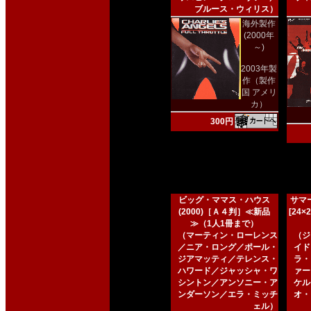
ブルース・ウィリス）
海外製作
(2000年
～)
2003年製
作（製作
国 アメリ
カ）
300円
ビッグ・ママス・ハウス
サマー
(2000)［Ａ４判］≪新品
[24
≫（1人1冊まで）
（マーティン・ローレンス
（ジ
／ニア・ロング／ポール・
イド
ジアマッティ／テレンス・
ラ・
ハワード／ジャッシャ・ワ
ァー
シントン／アンソニー・ア
ケル
ンダーソン／エラ・ミッチ
オ・
ェル）