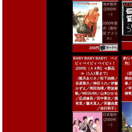
海外製作
(2000年
～)
2000年製
作（製作
国 アメリ
カ）
200円
BABY BABY BABY! ベイ
釣りキ
ビィ ベイビィ ベイビィ！
判］
(2009)［Ａ４判］≪新品
≫（1人1冊まで）
（須
（観月ありさ／松下由樹／
椎由
谷原章介／神田うの／伊藤
泰／
かずえ／岡田浩暉／野波麻
／平
帆／MEGUMI／山本ひかる
桐竜
／忍成修吾／田中要次／堀
有里／藤木直人／斉藤由貴
／吉行和子）
日本製作
(2000年
～)