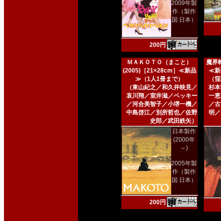
2009年製
作（製作
国 日本）
200円
ＭＡＫＯＴＯ（まこと）
魔界転
(2005)［21×28cm］≪新品
≪新
≫（1人1冊まで）
（窪
（東山紀之／和久井映見／
杉本
哀川翔／室井滋／ベッキー
一恵
／河合美智子／小堺一機／
／古
中島啓江／別所哲也／佐野
明／
史郎／武田鉄矢）
日本製作
(2000年
～)
2005年製
作（製作
国 日本）
200円