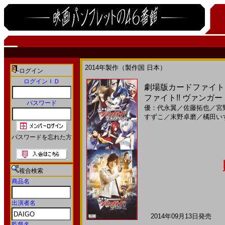
2014年製作（製作国 日本）
ログイン
ログインＩＤ
劇場版カードファイト
ファイト!! ヴァンガー
パスワード
優：代永翼
／
佐藤拓也
／
宮
すずこ
／
末野卓磨
／
橘田い
パスワードを忘れた方
複合検索
商品名
出演者名
2014年09月13日発売 日
監督名